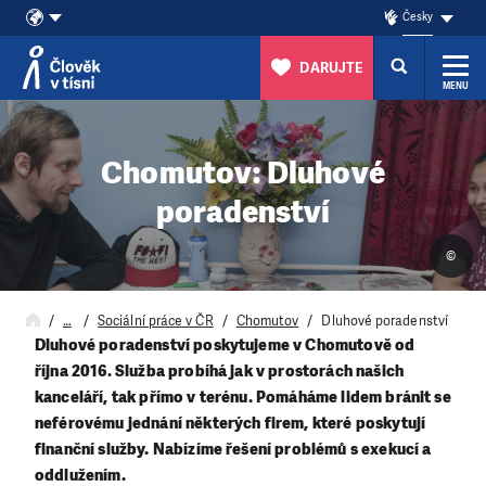
Česky
DARUJTE
MENU
Přeskočit na obsah
Chomutov: Dluhové
poradenství
©
…
Sociální práce v ČR
Chomutov
Dluhové poradenství
Dluhové poradenství poskytujeme v Chomutově od
října 2016. Služba probíhá jak v prostorách našich
kanceláří, tak přímo v terénu.
Pomáháme lidem bránit se
neférovému jednání některých firem, které poskytují
finanční služby. Nabízíme řešení problémů s exekucí a
oddlužením.