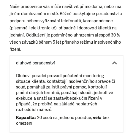
Naše pracovnice vás může navštívit přímo doma, nebo i na
jiném domluveném místě.
Běžně poskytujme poradenství a
podporu během vyřizování telefonátů, korespondence
(písemné i elektronické), případně i doprovod klientů na
jednání.
Oddlužení je podmíněno uhrazením alespoň 30 %
všech závazků během 5 let přísného režimu insolvenčního
řízení.
dluhové poradenství
Dluhoví poradci provádí počáteční monitoring
situace klienta, kontaktují insolvenčního správce či
soud, pomáhají zajistit právní pomoc, kontrolují
plnění daných termínů, pomáhají sloučit jednotlivé
exekuce a snaží se zastavit exekuční řízení v
případě, že probíhá na základě neplatných
rozhodčích nálezů.
Kapacita:
20 osob na jednoho poradce,
věk:
bez
omezení