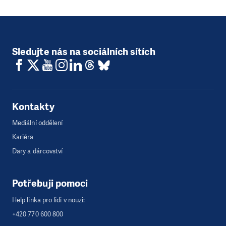
Službu nabízíme v Chomutově, terénní pracovníci
dochází do bydliště klientů v předem domluveném
čase, v pracovních dnech od 8:00 do 16:30 hodin. V
případě potřeby lze využít možnosti setkávat se v
konzultační místnosti. Tu najdete na adrese
Školní
Sledujte nás na sociálních sítích
1294, 430 01 Chomutov
. Bez předchozího
objednání je možné přijít každé úterý od 10:00 do
12:00 a od 12:30 do 15:00 hodin. Jinak je setkání
nutné si domluvit telefonicky či emailem. Součástí
služby jsou i doprovody na úřady a do dalších
institucí.
Kontakty
Kapacita:
max. 20 klientů na 1 pracovníka,
věk:
15 a
více let
Mediální oddělení
Kariéra
Dary a dárcovství
Potřebuji pomoci
Help linka pro lidi v nouzi:
+420 770 600 800