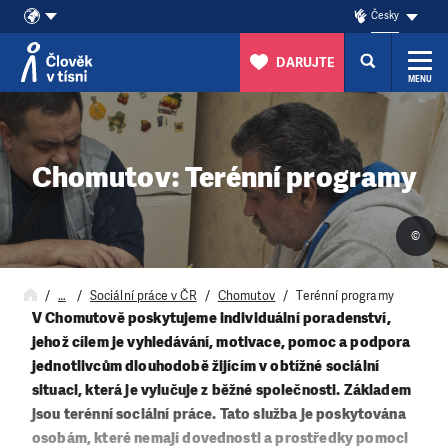
Česky
DARUJTE
MENU
Přeskočit na obsah
Chomutov: Terénní programy
©
…
Sociální práce v ČR
Chomutov
Terénní programy
V Chomutově poskytujeme
individuální poradenství,
jehož cílem je vyhledávání, motivace, pomoc a podpora
jednotlivcům dlouhodobě žijícím v obtížné sociální
situaci, která je vylučuje z běžné společnosti. Základem
jsou terénní sociální práce. Tato služba je poskytována
osobám, které nemají dovednosti a prostředky pomoci