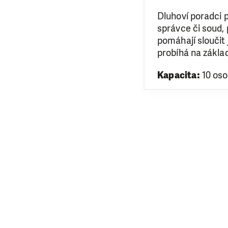
Dluhoví poradci p
správce či soud, 
pomáhají sloučit 
probíhá na zákla
Kapacita:
10 oso