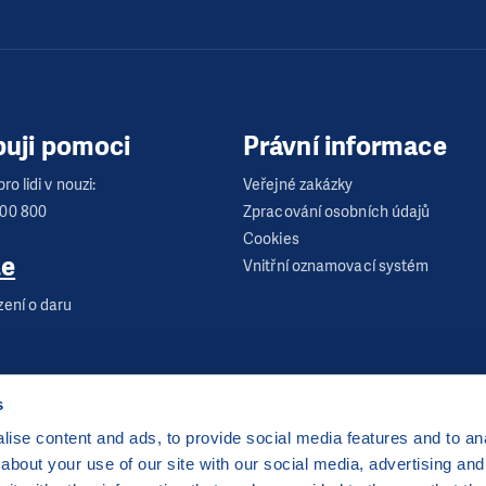
buji pomoci
Právní informace
ro lidi v nouzi:
Veřejné zakázky
600 800
Zpracování osobních údajů
Cookies
te
Vnitřní oznamovací systém
zení o daru
s
ise content and ads, to provide social media features and to anal
about your use of our site with our social media, advertising and
 Praha 2