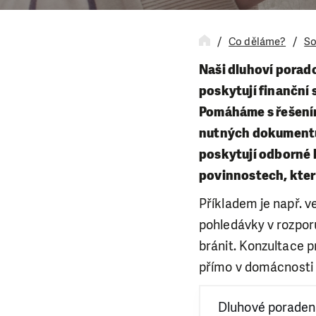
Co děláme?
So
Naši dluhoví poradc
poskytují finanční 
Pomáháme s řešením
nutných dokumentů.
poskytují odborné k
povinnostech, kter
Příkladem je např. 
pohledávky v rozpor
bránit. Konzultace p
přímo v domácnosti 
Dluhové poraden