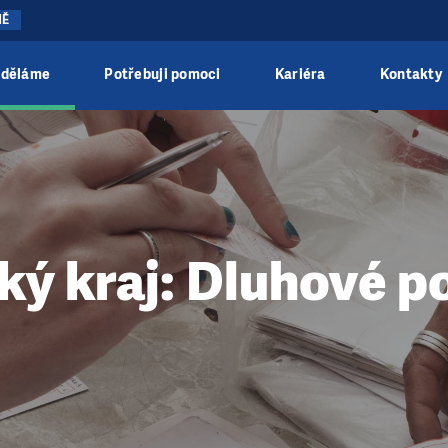
NĚ
 děláme
Potřebuji pomoci
Kariéra
Kontakty
ký kraj: Dluhové p