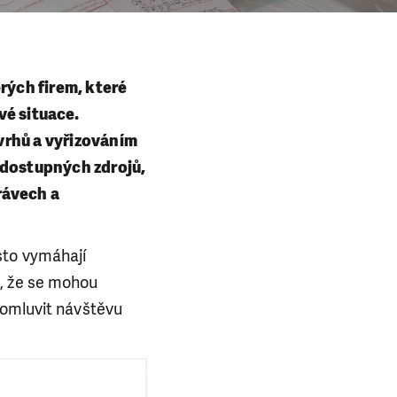
rých firem, které
vé situace.
vrhů a vyřizováním
 dostupných zdrojů,
rávech a
sto vymáhají
m, že se mohou
domluvit návštěvu