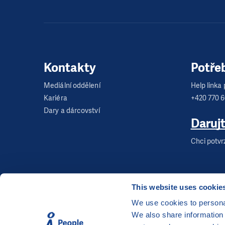
Kontakty
Potře
Mediální oddělení
Help linka p
Kariéra
+420 770 
Dary a dárcovství
Daruj
Chci potvr
This website uses cookie
We use cookies to personal
We also share information 
©
Člověk v tísni, o.p.s.
, Šafaříkova 635/24, 120 00