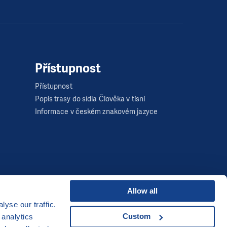
Přístupnost
Přístupnost
Popis trasy do sídla Člověka v tísni
Informace v českém znakovém jazyce
Allow all
yse our traffic.
Developed by
Custom
 analytics