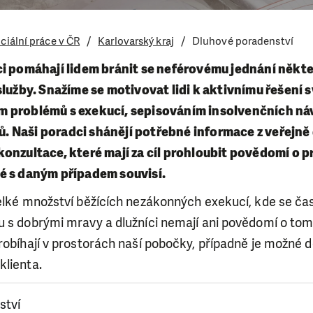
ciální práce v ČR
Karlovarský kraj
Dluhové poradenství
i pomáhají lidem bránit se neférovému jednání někte
služby. Snažíme se motivovat lidi k aktivnímu řešení s
 problémů s exekucí, sepisováním insolvenčních ná
 Naši poradci shánějí potřebné informace z veřejně
onzultace, které mají za cíl prohloubit povědomí o p
é s daným případem souvisí.
velké množství běžících nezákonných exekucí, kde se ča
u s dobrými mravy a dlužníci nemají ani povědomí o to
robíhají v prostorách naší pobočky, případně je možné 
klienta.
ství