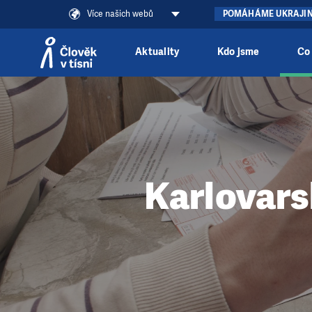
Více našich webů
POMÁHÁME UKRAJI
Aktuality
Kdo jsme
Co
Přeskočit na obsah
Karlovars