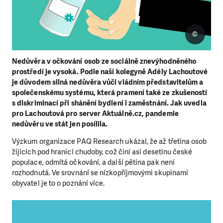
©
Nedůvěra v očkování osob ze sociálně znevýhodněného
prostředí je vysoká. Podle naší kolegyně Adély Lachoutové
je důvodem silná nedůvěra vůči vládním představitelům a
společenskému systému, která pramení také ze zkušeností
s diskriminací při shánění bydlení i zaměstnání. Jak uvedla
pro Lachoutová pro server Aktuálně.cz, pandemie
nedůvěru ve stát jen posílila.
Výzkum organizace PAQ Research ukázal, že až třetina osob
žijících pod hranicí chudoby, což činí asi desetinu české
populace, odmítá očkování, a další pětina pak není
rozhodnutá. Ve srovnání se nízkopříjmovými skupinami
obyvatel je to o poznání více.