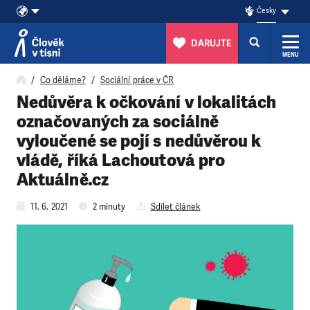
Česky
DARUJTE
MENU
Přeskočit na obsah
Co děláme?
Sociální práce v ČR
Nedůvěra k očkování v lokalitách
označovaných za sociálně
vyloučené se pojí s nedůvěrou k
vládě, říká Lachoutová pro
Aktuálně.cz
11. 6. 2021
2 minuty
Sdílet článek