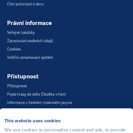
Chci potvrzení o daru
Právní informace
Veřejné zakázky
Zpracování osobních údajů
Cookies
Vnitřní oznamovací systém
Přístupnost
Přístupnost
Popis trasy do sídla Člověka v tísni
Informace v českém znakovém jazyce
This website uses cookies
©
Člověk v tísni, o.p.s.
, Šafaříkova 635/24, 120 00 Praha 2
We use cookies to personalise content and ads, to provide
Webová stránka běží na bezplatně poskytnutém server hostingu od