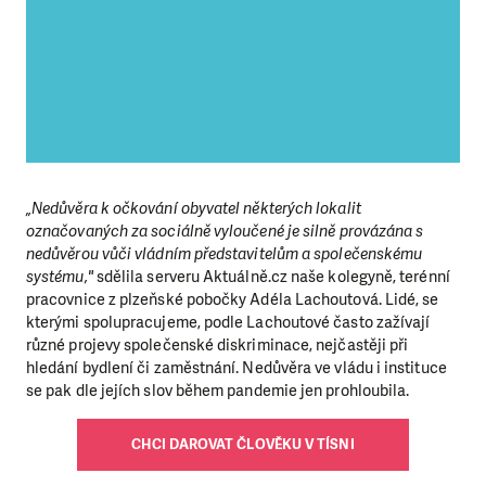
„Nedůvěra k očkování obyvatel některých lokalit
označovaných za sociálně vyloučené je silně provázána s
nedůvěrou vůči vládním představitelům a společenskému
systému,"
sdělila serveru Aktuálně.cz naše kolegyně, terénní
pracovnice z plzeňské pobočky Adéla Lachoutová. Lidé, se
kterými spolupracujeme, podle Lachoutové často zažívají
různé projevy společenské diskriminace, nejčastěji při
hledání bydlení či zaměstnání. Nedůvěra ve vládu i instituce
se pak dle jejích slov během pandemie jen prohloubila.
CHCI DAROVAT ČLOVĚKU V TÍSNI