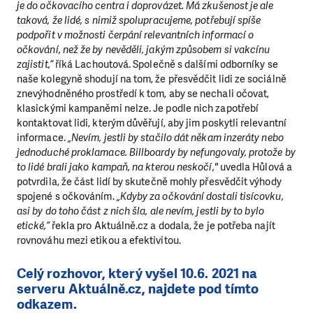
je do očkovacího centra i doprovázet. Má zkušenost je ale
taková, že lidé, s nimiž spolupracujeme, potřebují spíše
podpořit v možnosti čerpání relevantních informací o
očkování, než že by nevěděli, jakým způsobem si vakcínu
zajistit,“
říká Lachoutová. Společně s dalšími odborníky se
naše kolegyně shodují na tom, že přesvědčit lidi ze sociálně
znevýhodněného prostředí k tom, aby se nechali očovat,
klasickými kampaněmi nelze. Je podle nich zapotřebí
kontaktovat lidi, kterým důvěřují, aby jim poskytli relevantní
informace.
„Nevím, jestli by stačilo dát někam inzeráty nebo
jednoduché proklamace. Billboardy by nefungovaly, protože by
to lidé brali jako kampaň, na kterou neskočí,"
uvedla Hůlová a
potvrdila, že část lidí by skutečně mohly přesvědčit výhody
spojené s očkováním.
„Kdyby za očkování dostali tisícovku,
asi by do toho část z nich šla, ale nevím, jestli by to bylo
etické,“
řekla pro Aktuálně.cz a dodala, že je potřeba najít
rovnováhu mezi etikou a efektivitou.
Celý rozhovor, který vyšel 10.6. 2021 na
serveru Aktuálně.cz, najdete pod tímto
odkazem.