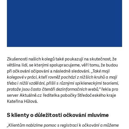
Zkušenosti našich kolegů také poukazují na skutečnost, že
většina lidí, se kterými spolupracujeme, věří tomu, že budou
při očkování očipováni a následně sledováni.
„Také moji
kolegové v práci, kteří rovněž pochází z nižších kruhů a mají
třeba i nižší vzdělání, přišli s různými spikleneckými teoriemi,
protože jsou často čtenáři dezinformačních webů,"
řekla pro
server Aktuálně.cz ředitelka pobočky Středočeského kraje
Kateřina Hůlová.
S klienty o důležitosti očkování mluvíme
„Klientům nabízíme pomoc s registrací k očkování a můžeme