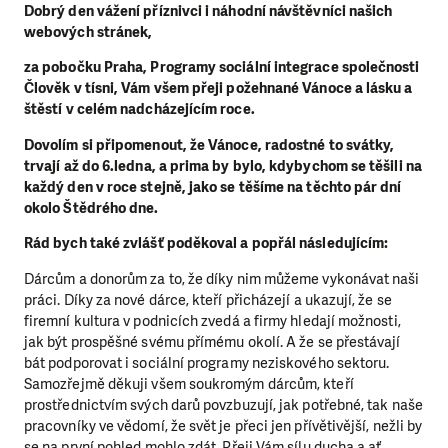
Dobrý den vážení příznivci i náhodní návštěvníci našich
webových stránek,
za pobočku Praha, Programy sociální integrace společnosti
Člověk v tísni, Vám všem přeji požehnané Vánoce a lásku a
štěstí v celém nadcházejícím roce.
Dovolím si připomenout, že Vánoce, radostné to svátky,
trvají až do 6.ledna, a prima by bylo, kdybychom se těšili na
každý den v roce stejně, jako se těšíme na těchto pár dní
okolo Štědrého dne.
Rád bych také zvlášť poděkoval a popřál následujícím:
Dárcům a donorům
za to, že díky nim můžeme vykonávat naši
práci. Díky za nové dárce, kteří přicházejí a ukazují, že se
firemní kultura v podnicích zvedá a firmy hledají možnosti,
jak být prospěšné svému přímému okolí. A že se přestávají
bát podporovat i sociální programy neziskového sektoru.
Samozřejmě děkuji všem soukromým dárcům, kteří
prostřednictvím svých darů povzbuzují, jak potřebné, tak naše
pracovníky ve vědomí, že svět je přeci jen přívětivější, nežli by
se na první pohled mohlo zdát. Přeji Vám sílu ducha a ať