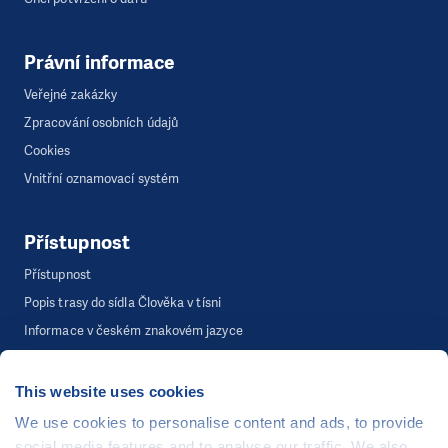
Právní informace
Veřejné zakázky
Zpracování osobních údajů
Cookies
Vnitřní oznamovací systém
Přístupnost
Přístupnost
Popis trasy do sídla Člověka v tísni
Informace v českém znakovém jazyce
This website uses cookies
©
Člověk v tísni, o.p.s.
, Šafaříkova 635/24, 120 00 Praha 2
We use cookies to personalise content and ads, to provide
Webová stránka běží na bezplatně poskytnutém server hostingu od
social media features and to analyse our traffic. We also