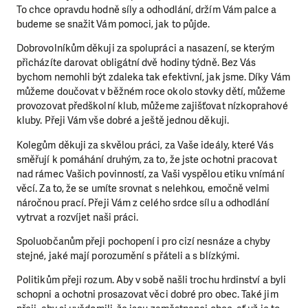
To chce opravdu hodně síly a odhodlání, držím Vám palce a
budeme se snažit Vám pomoci, jak to půjde.
Dobrovolníkům
děkuji za spolupráci a nasazení, se kterým
přicházíte darovat obligátní dvě hodiny týdně. Bez Vás
bychom nemohli být zdaleka tak efektivní, jak jsme. Díky Vám
můžeme doučovat v běžném roce okolo stovky dětí, můžeme
provozovat předškolní klub, můžeme zajišťovat nízkoprahové
kluby. Přeji Vám vše dobré a ještě jednou děkuji.
Kolegům
děkuji za skvělou práci, za Vaše ideály, které Vás
směřují k pomáhání druhým, za to, že jste ochotni pracovat
nad rámec Vašich povinností, za Vaši vyspělou etiku vnímání
věcí. Za to, že se umíte srovnat s nelehkou, emočně velmi
náročnou prací. Přeji Vám z celého srdce sílu a odhodlání
vytrvat a rozvíjet naši práci.
Spoluobčanům
přeji pochopení i pro cizí nesnáze a chyby
stejné, jaké mají porozumění s přáteli a s blízkými.
LÍBÍ SE VÁM, CO DĚLÁME?
Politikům
přeji rozum. Aby v sobě našli trochu hrdinství a byli
schopni a ochotni prosazovat věci dobré pro obec. Také jim
PODPOŘTE NÁS!