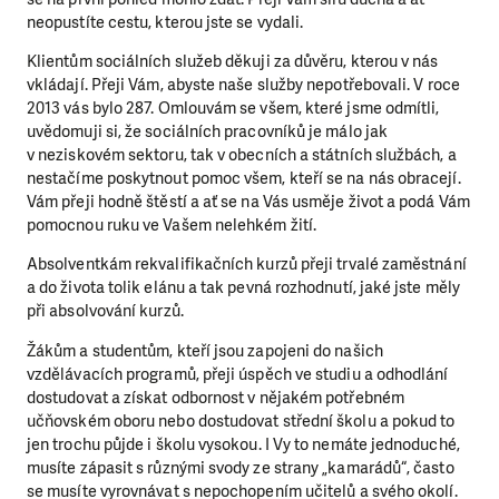
neopustíte cestu, kterou jste se vydali.
Klientům sociálních služeb
děkuji za důvěru, kterou v nás
vkládají. Přeji Vám, abyste naše služby nepotřebovali. V roce
2013 vás bylo 287. Omlouvám se všem, které jsme odmítli,
uvědomuji si, že sociálních pracovníků je málo jak
v neziskovém sektoru, tak v obecních a státních službách, a
nestačíme poskytnout pomoc všem, kteří se na nás obracejí.
Vám přeji hodně štěstí a ať se na Vás usměje život a podá Vám
pomocnou ruku ve Vašem nelehkém žití.
Absolventkám rekvalifikačních kurzů
přeji trvalé zaměstnání
a do života tolik elánu a tak pevná rozhodnutí, jaké jste měly
při absolvování kurzů.
Žákům a studentům
, kteří jsou zapojeni do našich
vzdělávacích programů, přeji úspěch ve studiu a odhodlání
dostudovat a získat odbornost v nějakém potřebném
učňovském oboru nebo dostudovat střední školu a pokud to
jen trochu půjde i školu vysokou. I Vy to nemáte jednoduché,
musíte zápasit s různými svody ze strany „kamarádů“, často
se musíte vyrovnávat s nepochopením učitelů a svého okolí.