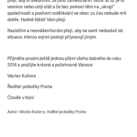
přeji, aby si uvědomili, že jsou zaměstnanci obce, ať už je to
vesnice nebo celý stát a že bez pomoci těm na „okraji“
Abychom mohli pomáhat smysluplně, neobejdeme se
společnosti a posílení vzdělávání se obec za čas nebude mít
bez Vaší podpory. Ať už se nám rozhodnete pomoci
dobře. Hodně štěstí Vám přeji.
jedním darem nebo se stanete pravidelným dárcem
Klubu přátel, Vaše dary nám umožní pomoci vždy tam,
Rasistům a nesnášenlivcům
přeji, aby se sami nedostali do
kde je to nejvíce potřeba.
situace, kterou svými postoji připravují jiným.
DAROVAT
DAROVAT PRAVIDELNĚ
Přijměte prosím ještě jednou přání všeho dobrého do roku
2014 a prožijte krásné a požehnané Vánoce
Václav Kučera
Ředitel pobočky Praha
Člověk v tísni
Autor: Václav Kučera, ředitel pobočky Praha