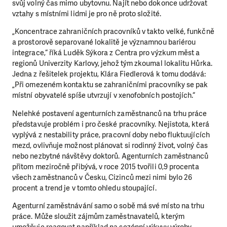
svůj volný čas mimo ubytovnu. Najít nebo dokonce udržovat
vztahy s místními lidmi je pro ně proto složité.
„Koncentrace zahraničních pracovníků v takto velké, funkčně
a prostorově separované lokalitě je významnou bariérou
integrace,“ říká Luděk Sýkora z Centra pro výzkum měst a
regionů Univerzity Karlovy, jehož tým zkoumal lokalitu Hůrka.
Jedna z řešitelek projektu, Klára Fiedlerová k tomu dodává:
„Při omezeném kontaktu se zahraničními pracovníky se pak
místní obyvatelé spíše utvrzují v xenofobních postojích.“
Nelehké postavení agenturních zaměstnanců na trhu práce
představuje problém i pro české pracovníky. Nejistota, která
vyplývá z nestability práce, pracovní doby nebo fluktuujících
mezd, ovlivňuje možnost plánovat si rodinný život, volný čas
nebo nezbytné návštěvy doktorů. Agenturních zaměstnanců
přitom meziročně přibývá, v roce 2015 tvořili 0,9 procenta
všech zaměstnanců v Česku, Cizinců mezi nimi bylo 26
procent a trend je v tomto ohledu stoupající.
Agenturní zaměstnávání samo o sobě má své místo na trhu
práce. Může sloužit zájmům zaměstnavatelů, kterým