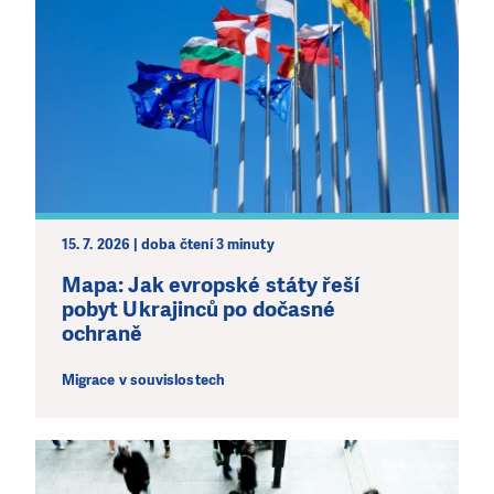
PODPOŘTE NÁS!
Abychom mohli pomáhat smysluplně, neobejdeme se
bez Vaší podpory. Ať už se nám rozhodnete pomoci
jedním darem nebo se stanete pravidelným dárcem
Klubu přátel, Vaše dary nám umožní pomoci vždy tam,
kde je to nejvíce potřeba.
DAROVAT
DAROVAT PRAVIDELNĚ
15. 7. 2026 | doba čtení 3 minuty
Mapa: Jak evropské státy řeší
pobyt Ukrajinců po dočasné
ochraně
Migrace v souvislostech