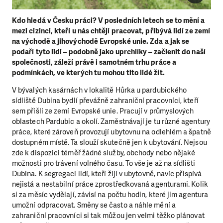
Kdo hledá v Česku práci? V posledních letech se to mění a
mezi cizinci, kteří u nás chtějí pracovat, přibývá lidí ze zemí
na východě a jihovýchodě Evropské unie. Zda a jak se
podaří tyto lidi – podobně jako uprchlíky – začlenit do naší
společnosti, záleží právě i samotném trhu práce a
podmínkách, ve kterých tu mohou tito lidé žít.
V bývalých kasárnách v lokalitě Hůrka u pardubického
sídliště Dubina bydlí převážně zahraniční pracovníci, kteří
sem přišli ze zemí Evropské unie. Pracují v průmyslových
oblastech Pardubic a okolí. Zaměstnávají je tu různé agentury
práce, které zároveň provozují ubytovnu na odlehlém a špatně
dostupném místě. Ta slouží skutečně jen k ubytování. Nejsou
zde k dispozici téměř žádné služby, obchody nebo nějaké
možnosti pro trávení volného času. To vše je až na sídlišti
Dubina. K segregaci lidí, kteří žijí v ubytovně, navíc přispívá
nejistá a nestabilní práce zprostředkovaná agenturami. Kolik
si za měsíc vydělají, závisí na počtu hodin, které jim agentura
umožní odpracovat. Směny se často a náhle mění a
zahraniční pracovníci si tak můžou jen velmi těžko plánovat