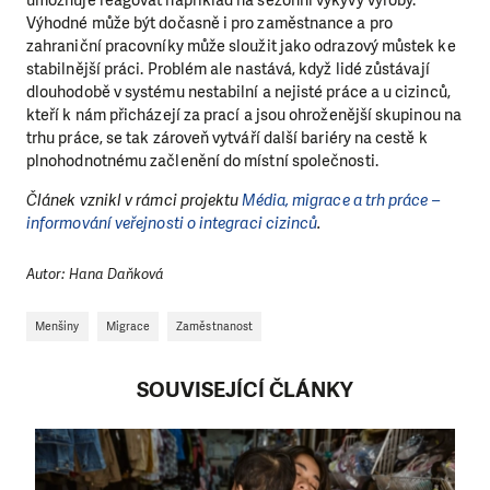
umožňuje reagovat například na sezónní výkyvy výroby.
Výhodné může být dočasně i pro zaměstnance a pro
zahraniční pracovníky může sloužit jako odrazový můstek ke
stabilnější práci. Problém ale nastává, když lidé zůstávají
dlouhodobě v systému nestabilní a nejisté práce a u cizinců,
kteří k nám přicházejí za prací a jsou ohroženější skupinou na
trhu práce, se tak zároveň vytváří další bariéry na cestě k
plnohodnotnému začlenění do místní společnosti.
Článek vznikl v rámci projektu
Média, migrace a trh práce –
informování veřejnosti o integraci cizinců
.
Autor: Hana Daňková
Menšiny
Migrace
Zaměstnanost
SOUVISEJÍCÍ ČLÁNKY