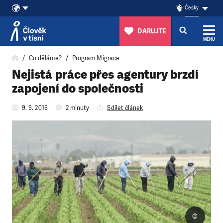
Česky
DARUJTE
MENU
Přeskočit na obsah
Co děláme?
Program Migrace
Nejistá práce přes agentury brzdí
zapojení do společnosti
9. 9. 2016
2 minuty
Sdílet článek
©