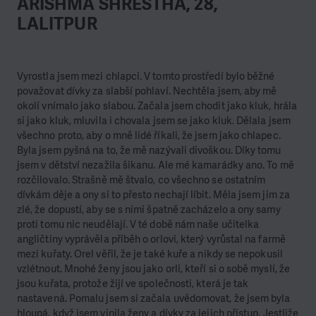
ARISHMA SHRESTHA, 28,
LALITPUR
Vyrostla jsem mezi chlapci. V tomto prostředí bylo běžné
považovat dívky za slabší pohlaví. Nechtěla jsem, aby mě
okolí vnímalo jako slabou. Začala jsem chodit jako kluk, hrála
si jako kluk, mluvila i chovala jsem se jako kluk. Dělala jsem
všechno proto, aby o mně lidé říkali, že jsem jako chlapec.
Byla jsem pyšná na to, že mě nazývali divoškou. Díky tomu
jsem v dětství nezažila šikanu. Ale mé kamarádky ano. To mě
rozčilovalo. Strašně mě štvalo, co všechno se ostatním
dívkám děje a ony si to přesto nechají líbit. Měla jsem jim za
zlé, že dopustí, aby se s nimi špatně zacházelo a ony samy
proti tomu nic neudělají. V té době nám naše učitelka
angličtiny vyprávěla příběh o orlovi, který vyrůstal na farmě
mezi kuřaty. Orel věřil, že je také kuře a nikdy se nepokusil
vzlétnout. Mnohé ženy jsou jako orli, kteří si o sobě myslí, že
jsou kuřata, protože žijí ve společnosti, která je tak
nastavená. Pomalu jsem si začala uvědomovat, že jsem byla
hloupá, když jsem vinila ženy a dívky za jejich přístup. Jestliže