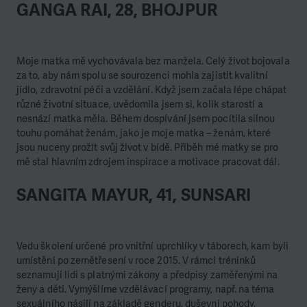
GANGA RAI, 28, BHOJPUR
Moje matka mě vychovávala bez manžela. Celý život bojovala
za to, aby nám spolu se sourozenci mohla zajistit kvalitní
jídlo, zdravotní péči a vzdělání. Když jsem začala lépe chápat
různé životní situace, uvědomila jsem si, kolik starostí a
nesnází matka měla. Během dospívání jsem pocítila silnou
touhu pomáhat ženám, jako je moje matka – ženám, které
jsou nuceny prožít svůj život v bídě. Příběh mé matky se pro
mě stal hlavním zdrojem inspirace a motivace pracovat dál.
SANGITA MAYUR, 41, SUNSARI
Vedu školení určené pro vnitřní uprchlíky v táborech, kam byli
umístěni po zemětřesení v roce 2015. V rámci tréninků
seznamuji lidi s platnými zákony a předpisy zaměřenými na
ženy a děti. Vymýšlíme vzdělávací programy, např. na téma
sexuálního násilí na základě genderu, duševní pohody,