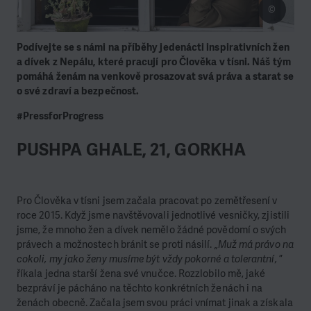
©
Podívejte se s námi na příběhy jedenácti inspirativních žen
a dívek z Nepálu, které pracují pro Člověka v tísni. Náš tým
pomáhá ženám na venkově prosazovat svá práva a starat se
o své zdraví a bezpečnost.
#PressforProgress
PUSHPA GHALE
, 21, GORKHA
Pro Člověka v tísni jsem začala pracovat po zemětřesení v
roce 2015. Když jsme navštěvovali jednotlivé vesničky, zjistili
jsme, že mnoho žen a dívek nemělo žádné povědomí o svých
právech a možnostech bránit se proti násilí.
„Muž má právo na
cokoli, my jako ženy musíme být vždy pokorné a tolerantní,
”
říkala jedna starší žena své vnučce. Rozzlobilo mě, jaké
bezpráví je pácháno na těchto konkrétních ženách i na
ženách obecně. Začala jsem svou práci vnímat jinak a získala