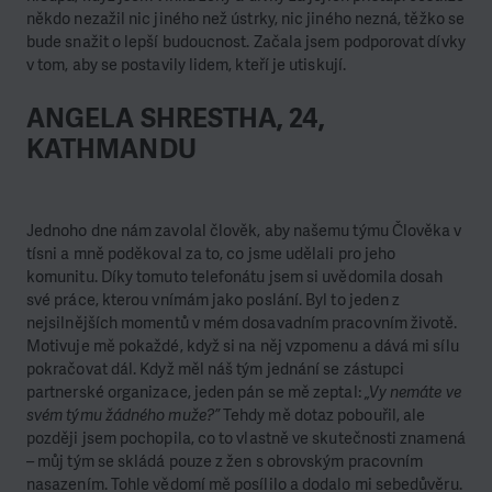
někdo nezažil nic jiného než ústrky, nic jiného nezná, těžko se
bude snažit o lepší budoucnost. Začala jsem podporovat dívky
v tom, aby se postavily lidem, kteří je utiskují.
ANGELA SHRESTHA, 24,
KATHMANDU
Jednoho dne nám zavolal člověk, aby našemu týmu Člověka v
tísni a mně poděkoval za to, co jsme udělali pro jeho
komunitu. Díky tomuto telefonátu jsem si uvědomila dosah
své práce, kterou vnímám jako poslání. Byl to jeden z
nejsilnějších momentů v mém dosavadním pracovním životě.
Motivuje mě pokaždé, když si na něj vzpomenu a dává mi sílu
pokračovat dál. Když měl náš tým jednání se zástupci
partnerské organizace, jeden pán se mě zeptal:
„Vy nemáte ve
svém týmu žádného muže?”
Tehdy mě dotaz pobouřil, ale
později jsem pochopila, co to vlastně ve skutečnosti znamená
– můj tým se skládá pouze z žen s obrovským pracovním
nasazením. Tohle vědomí mě posílilo a dodalo mi sebedůvěru.