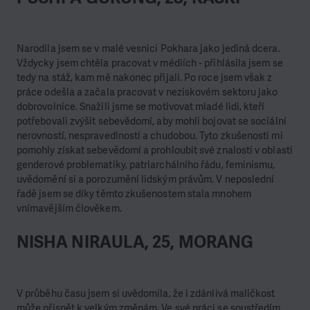
Narodila jsem se v malé vesnici Pokhara jako jediná dcera.
Vždycky jsem chtěla pracovat v médiích - přihlásila jsem se
tedy na stáž, kam mě nakonec přijali. Po roce jsem však z
práce odešla a začala pracovat v neziskovém sektoru jako
dobrovolnice. Snažili jsme se motivovat mladé lidi, kteří
potřebovali zvýšit sebevědomí, aby mohli bojovat se sociální
nerovností, nespravedlností a chudobou. Tyto zkušenosti mi
pomohly získat sebevědomí a prohloubit své znalosti v oblasti
genderové problematiky, patriarchálního řádu, feminismu,
uvědomění si a porozumění lidským právům. V neposlední
řadě jsem se díky těmto zkušenostem stala mnohem
vnímavějším člověkem.
NISHA NIRAULA, 25, MORANG
V průběhu času jsem si uvědomila, že i zdánlivá maličkost
může přispět k velkým změnám. Ve své práci se soustředím