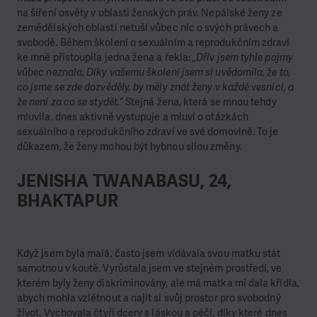
na šíření osvěty v oblasti ženských práv. Nepálské ženy ze
zemědělských oblastí netuší vůbec nic o svých právech a
svobodě. Během školení o sexuálním a reprodukčním zdraví
ke mně přistoupila jedna žena a řekla:
„Dřív jsem tyhle pojmy
vůbec neznala. Díky vašemu školení jsem si uvědomila, že to,
co jsme se zde dozvěděly, by měly znát ženy v každé vesnici, a
že není za co se stydět.
“ Stejná žena, která se mnou tehdy
mluvila, dnes aktivně vystupuje a mluví o otázkách
sexuálního a reprodukčního zdraví ve své domovině. To je
důkazem, že ženy mohou být hybnou silou změny.
JENISHA TWANABASU, 24,
BHAKTAPUR
Když jsem byla malá, často jsem vídávala svou matku stát
samotnou v koutě. Vyrůstala jsem ve stejném prostředí, ve
kterém byly ženy diskriminovány, ale má matka mi dala křídla,
abych mohla vzlétnout a najít si svůj prostor pro svobodný
život. Vychovala čtyři dcery s láskou a péčí, díky které dnes