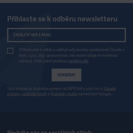
Přihlaste se k odběru newsletteru
Přihlášením k odběru uděluji svůj souhlas společnosti Člověk v
tísni, o.p.s., aby zpracovávala mé osobní údaje (e-mailovou
adresu). Celé znění souhlasu
najdete zde
.
ODEBÍRAT
Tato stránka je chráněna pomocí reCAPTCHA a platí na ni
Zásady
ochrany osobních údajů
a
Podmínky služby
společnosti Google.
Sledujte nás na sociálních sítích