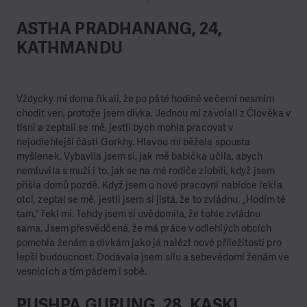
ASTHA PRADHANANG, 24,
KATHMANDU
Vždycky mi doma říkali, že po páté hodině večerní nesmím
chodit ven, protože jsem dívka. Jednou mi zavolali z Člověka v
tísni a zeptali se mě, jestli bych mohla pracovat v
nejodlehlejší části Gorkhy. Hlavou mi běžela spousta
myšlenek. Vybavila jsem si, jak mě babička učila, abych
nemluvila s muži i to, jak se na mě rodiče zlobili, když jsem
přišla domů pozdě. Když jsem o nové pracovní nabídce řekla
otci, zeptal se mě, jestli jsem si jistá, že to zvládnu. „Hodím tě
tam,” řekl mi. Tehdy jsem si uvědomila, že tohle zvládnu
sama.
Jsem přesvědčená, že má práce v odlehlých obcích
pomohla ženám a dívkám jako já nalézt nové příležitosti pro
lepší budoucnost. Dodávala jsem sílu a sebevědomí ženám ve
vesnicích a tím pádem i sobě.
PUSHPA GURUNG, 28, KASKI