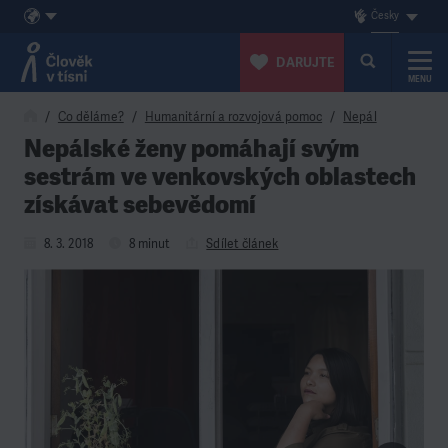
Česky
DARUJTE
MENU
Přeskočit na obsah
Co děláme?
Humanitární a rozvojová pomoc
Nepál
Nepálské ženy pomáhají svým
sestrám ve venkovských oblastech
získávat sebevědomí
8. 3. 2018
8 minut
Sdílet článek