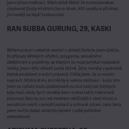
jsem silnou motivaci. Mám velké štěstí, že mohu pomáhat
zlepšovat životy místních žen a dívek, šířit osvětu a přinášet
jim naději na lepší budoucnost.
RAN SUBBA GURUNG, 29, KASKI
Během práce v odlehlé vesnici v oblasti Gorkha jsem zjistila,
že případy dětských sňatků, polygamie, sexuálního
obtěžování a problémy, se kterými se musí potýkat svobodné
matky, jsou v této oblasti zcela běžné. Ženy neměly v podstatě
žádné povědomí o svých právech. Cítila jsem, že to musím
napravit. Místní dívky pro mě byly velkou motivací - kvůli nim
jsem se začala touto problematikou více zabývat. Kdybych
byla muž, nikdy bych neměla šanci s nimi takto intenzivně
pracovat. Bylo by pro mě mnohem obtížnější s nimi mluvit o
sexuálním násilí, rovnosti pohlaví a ochraně zdraví. Jako žena
jsem mohla dodat ostatním ženám i sobě potřebné
sebevědomí.