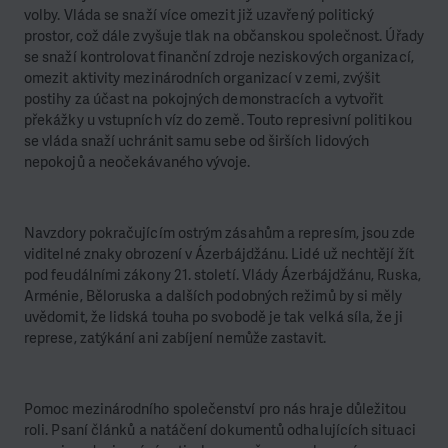
volby. Vláda se snaží více omezit již uzavřený politický
prostor, což dále zvyšuje tlak na občanskou společnost. Úřady
se snaží kontrolovat finanční zdroje neziskových organizací,
omezit aktivity mezinárodních organizací v zemi, zvýšit
postihy za účast na pokojných demonstracích a vytvořit
překážky u vstupních víz do země. Touto represivní politikou
se vláda snaží uchránit samu sebe od širších lidových
nepokojů a neočekávaného vývoje.
Navzdory pokračujícím ostrým zásahům a represím, jsou zde
viditelné znaky obrození v Ázerbájdžánu. Lidé už nechtějí žít
pod feudálními zákony 21. století. Vlády Ázerbájdžánu, Ruska,
Arménie, Běloruska a dalších podobných režimů by si měly
uvědomit, že lidská touha po svobodě je tak velká síla, že ji
represe, zatýkání ani zabíjení nemůže zastavit.
Pomoc mezinárodního společenství pro nás hraje důležitou
roli. Psaní článků a natáčení dokumentů odhalujících situaci