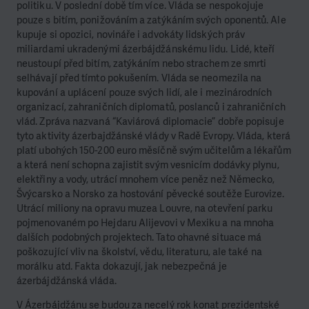
politiku. V poslední době tím více. Vláda se nespokojuje
pouze s bitím, ponižováním a zatýkáním svých oponentů. Ale
kupuje si opozici, novináře i advokáty lidských práv
miliardami ukradenými ázerbájdžánskému lidu. Lidé, kteří
neustoupí před bitím, zatýkáním nebo strachem ze smrti
selhávají před tímto pokušením. Vláda se neomezila na
kupování a uplácení pouze svých lidí, ale i mezinárodních
organizací, zahraničních diplomatů, poslanců i zahraničních
vlád. Zpráva nazvaná “Kaviárová diplomacie” dobře popisuje
tyto aktivity ázerbajdžánské vlády v Radě Evropy. Vláda, která
platí ubohých 150-200 euro měsíčně svým učitelům a lékařům
a která není schopna zajistit svým vesnicím dodávky plynu,
elektřiny a vody, utrácí mnohem více peněz než Německo,
Švýcarsko a Norsko za hostování pěvecké soutěže Eurovize.
Utrácí miliony na opravu muzea Louvre, na otevření parku
pojmenovaném po Hejdaru Alijevovi v Mexiku a na mnoha
dalších podobných projektech. Tato ohavné situace má
poškozující vliv na školství, vědu, literaturu, ale také na
morálku atd. Fakta dokazují, jak nebezpečná je
ázerbájdžánská vláda.
V Ázerbájdžánu se budou za necelý rok konat prezidentské