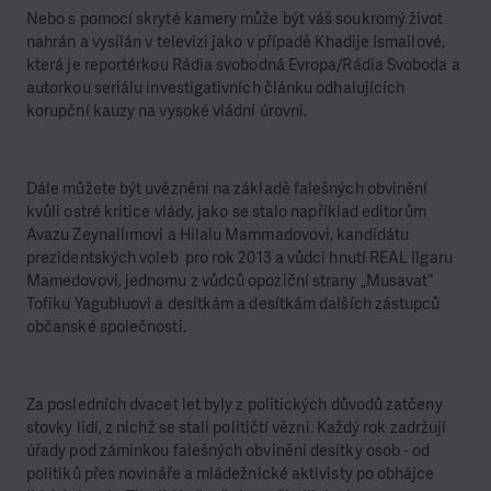
Nebo s pomocí skryté kamery může být váš soukromý život
nahrán a vysílán v televizi jako v případě Khadije Ismailové,
která je reportérkou Rádia svobodná Evropa/Rádia Svoboda a
autorkou seriálu investigativních článku odhalujících
korupční kauzy na vysoké vládní úrovni.
Dále můžete být uvězněni na základě falešných obvinění
kvůli ostré kritice vlády, jako se stalo například editorům
Avazu Zeynallımovi a Hilalu Mammadovovi, kandidátu
prezidentských voleb pro rok 2013 a vůdci hnutí REAL Ilgaru
Mamedovovi, jednomu z vůdců opoziční strany „Musavat“
Tofiku Yagubluovi a desítkám a desítkám dalších zástupců
občanské společnosti.
Za posledních dvacet let byly z politických důvodů zatčeny
stovky lidí, z nichž se stali političtí vězni. Každý rok zadržují
úřady pod záminkou falešných obvinění desítky osob - od
politiků přes novináře a mládežnické aktivisty po obhájce