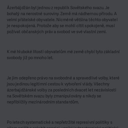
Ázerbájdžán byl jednou z republik Sovětského svazu. Je
bohatý na nerostné suroviny. Země má nádhernou přírodu. A
velmi přátelské obyvatele. Nicméně většina těchto obyvatel
je nespokojená. Protože aby se mohli cítit spokojeně, musí
požívat občanských práv a svobod ve své vlastní zemi.
K mé hluboké lítosti obyvatelům mé země chybí tyto základní
svobody již po mnoho let.
Je jim odepřeno právo na svobodné a spravedlivé volby, které
jsou jedinou legitimní cestou k vytvoření vlády. Všechny
ázerbajdžánské volby za posledních dvacet let nezávislosti
na Sovětském svazu byly zmanipulovány a nikdy se
nepřiblížily mezinárodním standardům.
Po letech systematické a nepřetržité represivní politiky s