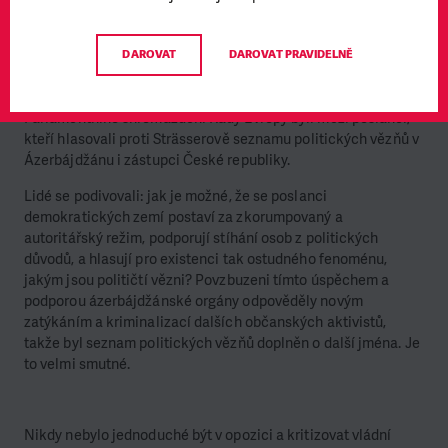
občanskou společností a mezinárodními organizacemi.
DAROVAT
DAROVAT PRAVIDELNĚ
Mimochodem, občanská společnost v naší zemi přijala s
hlubokým zklamáním zprávu, že při zimním zasedání
Parlamentního shromáždění Rady Evropy byli mezi poslanci,
kteří hlasovali proti Strässerově seznamu politických vězňů v
Ázerbájdžánu i zástupci České republiky.
Lidé se podivovali: jak je možné, že se poslanci
demokratických zemí postaví za zkorumpovaný a
autoritářský režim, podporují stíhání osob z politických
důvodů, a hlasují pro existenci tak ostudného fenoménu,
jakým jsou političtí vězni? Povzbuzeni tímto úspěchem a
podporou ázerbájdžánské orgány odpověděly novým
zatýkáním a kriminalizací dalších občanských aktivistů,
takže byl seznam politických vězňů doplněn o další jména. Je
to velmi smutné.
Nikdy nebylo jednoduché být v opozici a kritizovat vládní