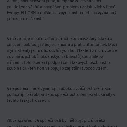
v zemi, podepisování petic, kampaně za osvobození
politických vězňů a nadnášení problému v diskuzích v Radě
Evropy, EU, OSN a dalších vlivných institucích má významný
přínos pro naše úsilí.
V mé zemi je mnoho vzácných lidí, kteří navzdory útlaku a
omezení pokračují v boji za změnu a proti autoritářství. Mezi
mými klienty je mnoho odvážných lidí. Někteří z nich, včetně
novinářů, politiků, občanských aktivistů jsou stále za
mřížemi. Toto ocenění podpoří úsilí takových osobností a
skupin lidí, kteří horlivě bojují o zajištění svobod v zemi.
V neposlední řadě vyjadřuji hlubokou vděčnost všem, kdo
podporují naši občanskou společnost a demokratické síly v
těchto těžkých časech.
Žít ve spravedlivé společnosti by mělo být pro člověka
nejvyšší poctou. Přeji všem, aby byli oceněni touto odměnou.