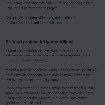
OSN a dalších vlivných institucí ohromně přispívají našemu
úsilí,” dodal na závěr svého projevu.
Celý projev Intigama Alijeva v aj naleznete
zde
.
Rozhovor pro Události komentáře
zde
.
Překlad projevu Intigama Alijeva
Vážené dámy, vážení pánové, vážený pane ministře
zahraničních věcí a členové vlády České republiky, vážení
členové nominační komise,
rád bych srdečně poděkoval všem, kdo se rozhodli poctít mě
tímto vlivným oceněním. Jsem hrdý, že mohu patřit mezi
světové osobnosti, které jej získaly.
Osobně vnímám cenu Homo Homini jako satisfakci a uznání
snah všech ázerbajdžánských občanských aktivistů, kteří
usilují o zajištění lidských práv a budování spravedlivé
společnosti v naší zemi.