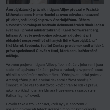
Ázerbájdžánský právník Intigam Alijev převzal v Pražské
křižovatce cenu Homo Homini za svou odvahu a nasazení
při obhajobě lidských práv v Ázerbájdžánu. Během
slavnostního zahájení festivalu dokumentárních filmů Jeden
svět mu ji předal ministr zahraničí Karel Schwarzenberg.
Intigam Alijev je neobyčejně odvážný a důsledný při
obhajobě nespravedlivě stíhaných lidí v Ázerbájdžánu,”
říká Marek Svoboda, ředitel Centra pro demokracii a lidská
práva společnosti Člověk v tísni, která cenu každoročně
uděluje.
Ve svém projevu Intigam Alijev připomněl, že v jeho zemi jsou
stále pošlapávána zákládní práva a svobody a vzpomněl osud
několika odpůrců tamního režimu. “Obhajovat lidská práva v
Árezbájdžánu je stále velmi riskantní a život ohrožující
činnost. Může vás to stát život, když chráníte lidská práva:
jako například novináře Elmara Huseynova a spisovatele
Rafiqa Tagiho,” uvedl.
Hovořil také o stovkách lidí, kteří byly v jeho zemi v
posledních dvaceti letech uvězněni z politických důvodů. I