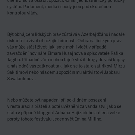
cílem zničit a oslabit opozici, vznikl jednostranický politický
systém. Parlament, média i soudy jsou pod skutečnou
kontrolou vlády.
Být obhájcem lidských práv zůstává v Ázerbájdžánu i nadále
riskantní a život ohrožující činností. Ochrana lidských práv
vás může stát i život, jak jsme mohli vidět v případě
zavraždění novináře Elmara Husajnova a spisovatele Rafika
Tagiho. Případně vám mohou tajně vložit drogy do vaší kapsy
a následně vás zatknout tak, jako se to stalo satirikovi Mirzu
Sakitimovi nebo mladému opozičnímu aktivistovi Jabbaru
Savalanlımovi.
Nebo můžete být napadeni při poklidném posezení
v restauraci s přáteli a poté uvězněni za vandalství, jako se
stalo v případě bloggerů Adnana Hajizadeho a člena velké
poroty tohoto festivalu Jeden svět Emina Milliho.