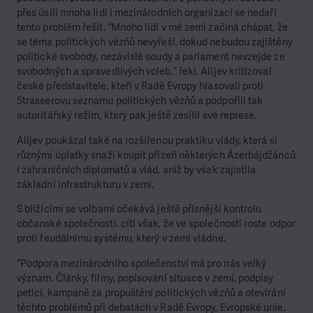
přes úsílí mnoha lidí i mezinárodních organizací se nedaří
tento problém řešit. “Mnoho lidí v mé zemi začíná chápat, že
se téma politických vězňů nevyřeší, dokud nebudou zajištěny
politické svobody, nezávislé soudy a parlament nevzejde ze
svobodných a spravedlivých voleb,” řekl. Alijev kritizoval
české představitele, kteří v Radě Evropy hlasovali proti
Strasserovu seznamu politických vězňů a podpořili tak
autoritářský režim, který pak ještě zesílil své represe.
Alijev poukázal také na rozšířenou praktiku vlády, která si
různými úplatky snaží koupit přízeň některých Ázerbájdžánců
i zahraničních diplomatů a vlád, aniž by však zajistila
základní infrastrukturu v zemi.
S blížícími se volbami očekává ještě přísnější kontrolu
občanské společnosti. cítí však, že ve společnosti roste odpor
proti feudálnímu systému, který v zemi vládne.
“Podpora mezinárodního společenství má pro nás velký
význam. Články, filmy, popisování situace v zemi, podpisy
peticí, kampaně za propuštění politických vězňů a otevírání
těchto problémů při debatách v Radě Evropy, Evropské unie,