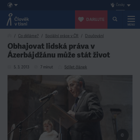
Česky
DARUJTE
MENU
Přeskočit na obsah
Co děláme?
Sociální práce v ČR
Doučování
Obhajovat lidská práva v
Ázerbájdžánu může stát život
5. 3. 2013
7 minut
Sdílet článek
©