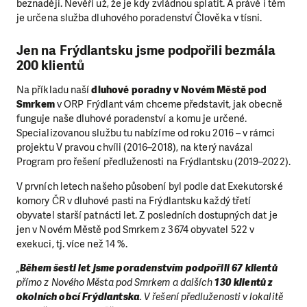
beznaději. Nevěří už, že je kdy zvládnou splatit. A právě i těm
je určena služba dluhového poradenství Člověka v tísni.
Jen na Frýdlantsku jsme podpořili bezmála
200 klientů
Na příkladu naší
dluhové poradny v Novém Městě pod
Smrkem
v ORP Frýdlant vám chceme představit, jak obecně
funguje naše dluhové poradenství a komu je určené.
Specializovanou službu tu nabízíme od roku 2016 – v rámci
projektu V pravou chvíli (2016–2018), na který navázal
Program pro řešení předluženosti na Frýdlantsku (2019–2022).
V prvních letech našeho působení byl podle dat Exekutorské
komory ČR v dluhové pasti na Frýdlantsku každý třetí
obyvatel starší patnácti let. Z posledních dostupných dat je
jen v Novém Městě pod Smrkem z 3674 obyvatel 522 v
exekuci, tj. více než 14 %.
„
Během šesti let jsme poradenstvím podpořili 67 klientů
přímo z Nového Města pod Smrkem a dalších
130 klientů z
okolních obcí Frýdlantska
. V řešení předluženosti v lokalitě