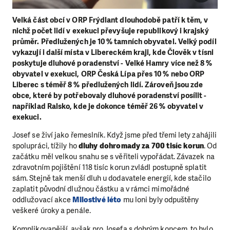
Velká část obcí v ORP Frýdlant dlouhodobě patří k těm, v
nichž počet lidí v exekuci převyšuje republikový i krajský
průměr. Předlužených je 10 % tamních obyvatel. Velký podíl
vykazují i další místa v Libereckém kraji, kde Člověk v tísni
poskytuje dluhové poradenství - Velké Hamry více než 8 %
obyvatel v exekuci, ORP Česká Lípa přes 10 % nebo ORP
Liberec s téměř 8 % předlužených lidí. Zároveň jsou zde
obce, které by potřebovaly dluhové poradenství posílit -
například Ralsko, kde je dokonce téměř 26 % obyvatel v
exekuci.
Josef se živí jako řemeslník. Když jsme před třemi lety zahájili
spolupráci, tížily ho
dluhy dohromady za 700 tisíc korun
. Od
začátku měl velkou snahu se s věřiteli vypořádat. Závazek na
zdravotním pojištění 118 tisíc korun zvládl postupně splatit
sám. Stejně tak menší dluh u dodavatele energií, kde stačilo
zaplatit původní dlužnou částku a v rámci mimořádné
oddlužovací akce
Milostivé léto
mu loni byly odpuštěny
veškeré úroky a penále.
Komplikovanější, avšak pro Josefa s dobrým koncem, to bylo