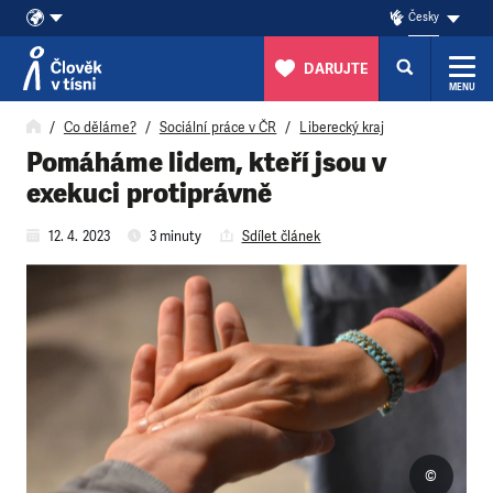
Česky
DARUJTE
MENU
Přeskočit na obsah
Co děláme?
Sociální práce v ČR
Liberecký kraj
Pomáháme lidem, kteří jsou v
exekuci protiprávně
12. 4. 2023
3 minuty
Sdílet článek
©