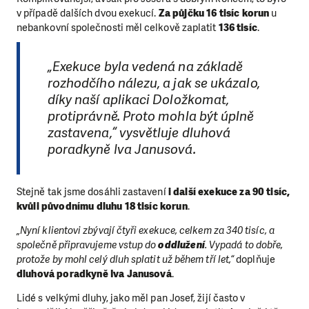
v případě dalších dvou exekucí.
Za půjčku 16 tisíc korun
u
nebankovní společnosti měl celkově zaplatit
136 tisíc
.
„Exekuce byla vedená na základě
rozhodčího nálezu, a jak se ukázalo,
díky naší aplikaci Doložkomat,
protiprávně. Proto mohla být úplně
zastavena,“ vysvětluje dluhová
poradkyně Iva Janusová.
Stejně tak jsme dosáhli zastavení
i další exekuce za 90 tisíc,
kvůli původnímu dluhu 18 tisíc korun
.
„Nyní klientovi zbývají čtyři exekuce, celkem za 340 tisíc, a
společně připravujeme vstup do
oddlužení
. Vypadá to dobře,
protože by mohl celý dluh splatit už během tří let,“
doplňuje
dluhová poradkyně Iva Janusová
.
Lidé s velkými dluhy, jako měl pan Josef, žijí často v