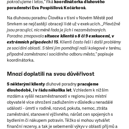
pokračujeme i letos,“
říká
koordinátorka dluhového
poradenství Eva Pospíšilová Kočárková
.
Na dluhovou poradnu Člověka v tísni v Novém Městě pod
Smrkem se nejčastěji obracejí lidé už v exekucích.
„Převážně
jsou pracující, nicméně řada je jich i nezaměstnaných.
Poradna zmapovala
situace klientů s 8 či 9 exekucemi, v
extrémních případech i 15
. Klienti často řeší i další problémy
ze sociální oblasti. S těmi jim pomáhají naši kolegové v terénu,
případně zaměstnanci sociálního odboru města,“
popisuje
koordinátorka.
Mnozí doplatili na svou důvěřivost
S některými klienty
dluhové poradny
pracujeme
dlouhodobě, i v řádu několika let
. Vzhledem k nižším
mzdám a vyšší nezaměstnanosti v regionu jsou místní
obyvatelé více ohroženi zadlužením v důsledku nenadálé
události - úmrtí v rodině, rozvod, pokuta, nemoc, ztráta
zaměstnání, stanovení výživného, nárůst cen spojených s
bydlením či nákupem potravin. Těžko si mohou vytvářet
finanční rezervy, a tak je sebemenší výkyv v oblasti příjmů a