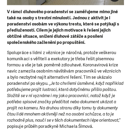
V rámci dluhového poradenství se zaměřujeme mimo jiné
také na osoby s trestní minulostí. Jednou z aktivit je i
poradenství osobám ve výkonu trestu, které se potýkají s
předlužeností. Cílem je jejich motivace k řešení jejich
obtížné situace, snížení dluhové zátěže a posílení
společenského začlenění po propuštění.
Spolupráce s lidmi z věznice je náročná, protože veškerou
komunikaci s věřiteli a exekutory je třeba řešit písemnou
formou a vše je tak poměrně zdlouhavé. Koronavirová krize
navíc zamezila osobním návštěvám pracovníků ve věznicích
a bylo nezbytné najít alternativní řešení. Tím se ukázalo
poradenství po skypu. „
Je to chvílemi úsměvné, když například
potřebujeme projít lustraci, která dotyčnému přišla poštou.
Složitě se v ní vyznáme i my jako pracovníci, natož když je
potřeba spisové značky předčítat nebo dokument ukázat a
projít na kameru. Na druhou stranu díky tomu ty dokumenty
čtou lidé mnohem aktivněji než na osobní schůzce, a to je
rozhodně plus, naučí se v těch dokumentech lépe orientovat
,“
popisuje průběh poradkyně Michaela Šímová.