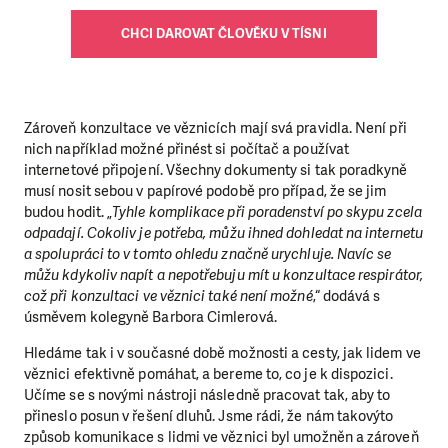
CHCI DAROVAT ČLOVĚKU V TÍSNI
Zároveň konzultace ve věznicích mají svá pravidla. Není při
nich například možné přinést si počítač a používat
internetové připojení. Všechny dokumenty si tak poradkyně
musí nosit sebou v papírové podobě pro případ, že se jim
budou hodit. „
Tyhle komplikace při poradenství po skypu zcela
odpadají. Cokoliv je potřeba, můžu ihned dohledat na internetu
a spolupráci to v tomto ohledu značně urychluje. Navíc se
můžu kdykoliv napít a nepotřebuju mít u konzultace respirátor,
což při konzultaci ve věznici také není možné
,“ dodává s
úsměvem kolegyně Barbora Cimlerová.
Hledáme tak i v současné době možnosti a cesty, jak lidem ve
věznici efektivně pomáhat, a bereme to, co je k dispozici.
Učíme se s novými nástroji následně pracovat tak, aby to
přineslo posun v řešení dluhů. Jsme rádi, že nám takovýto
způsob komunikace s lidmi ve věznici byl umožněn a zároveň