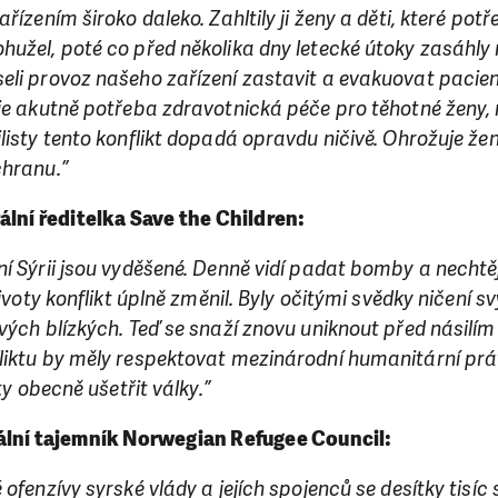
řízením široko daleko. Zahltily ji ženy a děti, které pot
hužel, poté co před několika dny letecké útoky zasáhly
eli provoz našeho zařízení zastavit a evakuovat pacien
 je akutně potřeba zdravotnická péče pro těhotné ženy,
listy tento konflikt dopadá opravdu ničivě. Ohrožuje ženy
chranu.”
ální ředitelka Save the Children:
í Sýrii jsou vyděšené. Denně vidí padat bomby a nechtěj
životy konflikt úplně změnil. Byly očitými svědky ničení 
vých blízkých. Teď se snaží znovu uniknout před násilí
liktu by měly respektovat mezinárodní humanitární prá
SE VÁM, CO DĚLÁME? PODPOŘT
sty obecně ušetřit války.”
ální tajemník Norwegian Refugee Council:
 pomáhat smysluplně, neobejdeme se bez Vaší podpory
i jedním darem nebo se stanete pravidelným dárcem K
ofenzívy syrské vlády a jejích spojenců se desítky tisíc