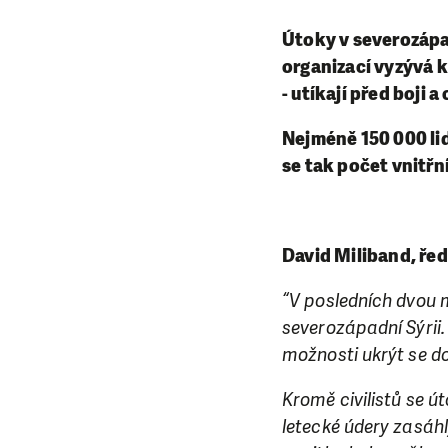
Útoky v severozápad
organizací vyzývá k 
- utíkají před boji 
Nejméně 150 000 li
se tak počet vnitřní
David Miliband, ře
“V posledních dvou mě
severozápadní Sýrii.
možnosti ukrýt se d
Kromě civilistů se út
letecké údery zasáh