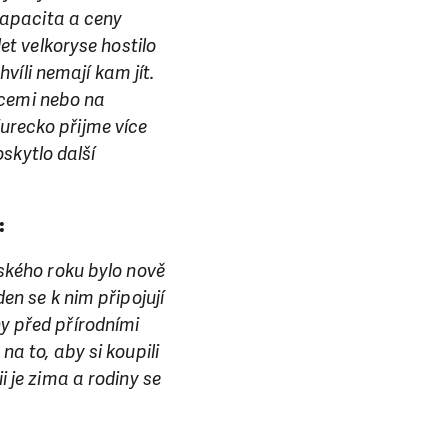
ba.
 kapacita a ceny
t velkoryse hostilo
hvíli nemají kam jít.
icemi nebo na
Turecko přijme více
skytlo další
:
ňského roku bylo nově
den se k nim připojují
ny před přírodními
na to, aby si koupili
i je zima a rodiny se