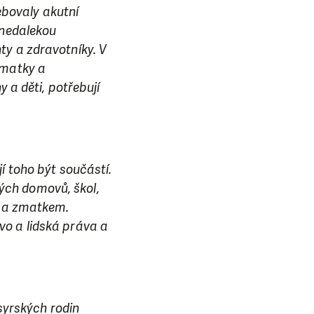
řebovaly akutní
 nedalekou
ty a zdravotníky. V
 matky a
 a děti, potřebují
í toho být součástí.
svých domovů, škol,
m a zmatkem.
vo a lidská práva a
E NÁS!
. Ať už se nám
lubu přátel, Vaše
 syrských rodin