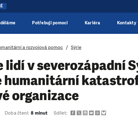
NĚ
 děláme
Potřebuji pomoci
Kariéra
Kontakty
manitární a rozvojová pomoc
Sýrie
e lidí v severozápadní S
 humanitární katastrof
vé organizace
Doba čtení:
8 minut
Sdílet: