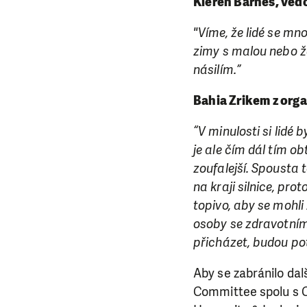
Kieren Barnes, vedo
"Víme, že lidé se mn
zimy s malou nebo žá
násilím.”
Bahia Zrikem z org
“V minulosti si lidé 
je ale čím dál tím ob
zoufalejší. Spousta
na kraji silnice, pro
topivo, aby se mohli
osoby se zdravotním 
přicházet, budou pot
Aby se zabránilo dal
Committee spolu s C