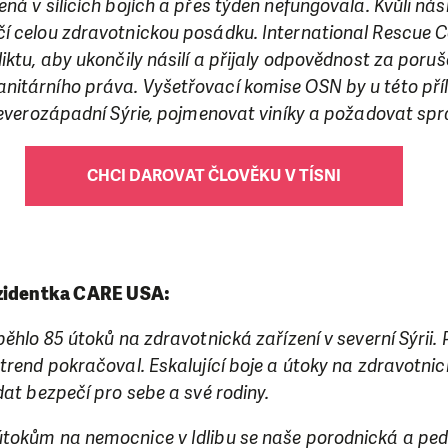
ná v sílících bojích a přes týden nefungovala. Kvůli nási
í celou zdravotnickou posádku. International Rescue 
iktu, aby ukončily násilí a přijaly odpovědnost za poru
itárního práva. Vyšetřovací komise OSN by u této příl
severozápadní Sýrie, pojmenovat viníky a požadovat spr
CHCI DAROVAT ČLOVĚKU V TÍSNI
ezidentka CARE USA:
běhlo 85 útoků na zdravotnická zařízení v severní Sýrii.
trend pokračoval. Eskalující boje a útoky na zdravotnic
dat bezpečí pro sebe a své rodiny.
tokům na nemocnice v Idlibu se naše porodnická a pedia