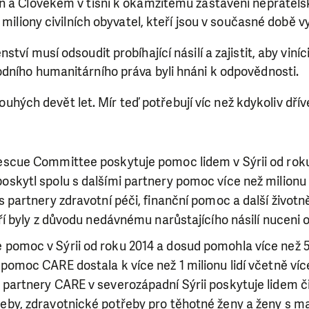
n a Člověkem v tísni k okamžitému zastavení nepřátels
o miliony civilních obyvatel, kteří jsou v současné době 
tví musí odsoudit probíhající násilí a zajistit, aby viní
dního humanitárního práva byli hnáni k odpovědnosti.
dlouhých devět let. Mír teď potřebují víc než kdykoliv dřív
Rescue Committee poskytuje pomoc lidem v Sýrii od rok
oskytl spolu s dalšími partnery pomoc více než milionu 
 s partnery zdravotní péči, finanční pomoc a další životn
teří byly z důvodu nedávnému narůstajícího násilí nuceni
pomoc v Sýrii od roku 2014 a dosud pomohla více než 5 
 pomoc CARE dostala k více než 1 milionu lidí včetně ví
 partnery CARE v severozápadní Sýrii poskytuje lidem č
eby, zdravotnické potřeby pro těhotné ženy a ženy s m