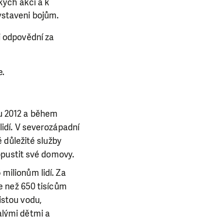
kých akcí a k
vystaveni bojům.
ci odpovědní za
e.
u 2012 a během
lidí. V severozápadní
ě důležité služby
 opustit své domovy.
milionům lidí. Za
ce než 650 tisícům
istou vodu,
alými dětmi a