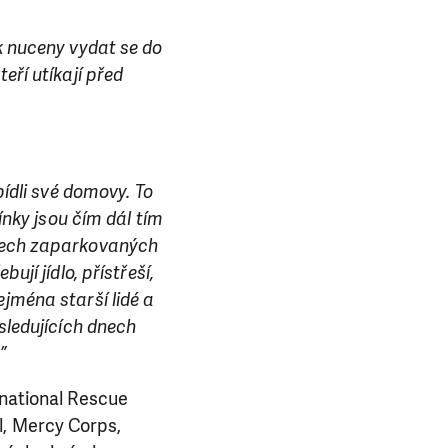
ak nuceny vydat se do
eří utíkají před
bídli své domovy. To
ínky jsou čím dál tím
utech zaparkovaných
ují jídlo, přístřeší,
ejména starší lidé a
ásledujících dnech
”
rnational Rescue
l, Mercy Corps,