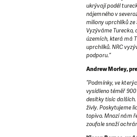
da
ukrývají podél tureck
nájemného v severoz
miliony uprchlíků ze S
Vyzýváme Turecko, a
územích, která má Tu
uprchlíků. NRC vyzýv
podporu.”
Andrew Morley, prez
“Podmínky, ve kterých
vysídleno téměř 900 0
desítky tisíc dalšíc
živly. Poskytujeme li
topivo. Mnozí nám řek
zoufale snaží ochránit