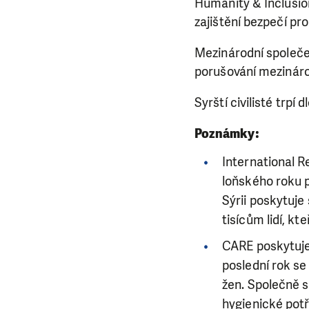
Humanity & Inclusio
zajištění bezpečí pr
Mezinárodní společens
porušování mezináro
Syrští civilisté trpí 
Poznámky:
International 
loňského roku p
Sýrii poskytuje
tisícům lidí, k
CARE poskytuje 
poslední rok se
žen. Společně s
hygienické potř