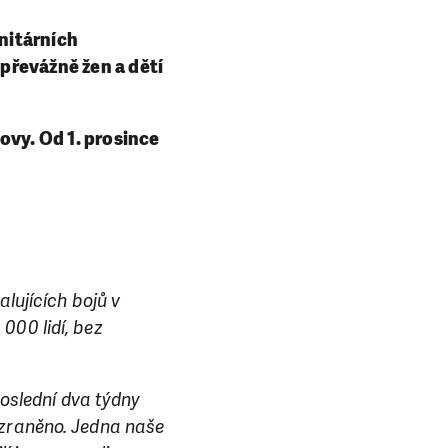
anitárních
- převážně žen a dětí
ovy. Od 1. prosince
alujících bojů v
000 lidí, bez
poslední dva týdny
 zraněno. Jedna naše