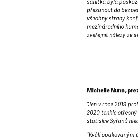
sanitka byla poškoze
přesunout do bezpeč
všechny strany konfl
mezinárodního human
zveřejnit nálezy ze 
Michelle Nunn, pr
“Jen v roce 2019 pro
2020 tenhle otřesný 
statisíce Syřanů hle
“Kvůli opakovaným ú