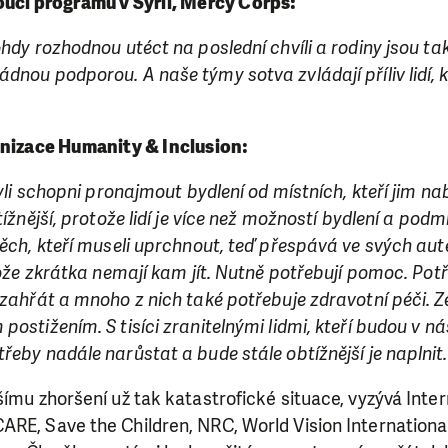
ucí programů v Sýrii, Mercy Corps:
ohdy rozhodnou utéct na poslední chvíli a rodiny jsou t
dnou podporou. A naše týmy sotva zvládají příliv lidí, kt
anizace
Humanity & Inclusion
:
byli schopni pronajmout bydlení od místních, kteří jim na
tížnější, protože lidí je více než možností bydlení a podm
 těch, kteří museli uprchnout, teď přespává ve svých a
tože zkrátka nemají kam jít. Nutně potřebují pomoc. Potřeb
 zahřát a mnoho z nich také potřebuje zdravotní péči. Z
postižením. S tisíci zranitelnými lidmi, kteří budou v n
řeby nadále narůstat a bude stále obtížnější je naplnit.
šímu zhoršení už tak katastrofické situace, vyzývá Inte
ARE, Save the Children, NRC, World Vision Internationa