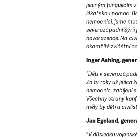
jediným fungujícím za
lékařskou pomoc. Bo
nemocnici, jsme mus
severozápadní Sýrii
novorozence. Na civi
okamžitě zvláštní o
Inger Ashing, gener
“Děti v severozápadn
Za ty roky už jejich 
nemocnic, zabíjení s
Všechny strany konf
LÍBÍ 
měly by děti a civili
Jan Egeland, gener
Abychom mohli
rozhodnete pomoc
"V důsledku vojenské 