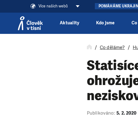
Více našich webů
POMÁHÁME UKRAJI
Aktuality
Kdo jsme
Co
Přeskočit na obsah
Co děláme?
Hu
Statisíc
ohrožuje
nezisko
Publikováno:
5. 2. 2020