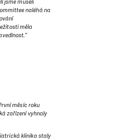
lí jsme museli
Committee naléhá na
šování
ežitosti měla
avedlnost.”
 První měsíc roku
ká zařízení vyhnaly
trická klinika staly