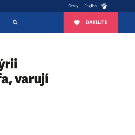
Česky
English
DARUJTE
ýrii
a, varují