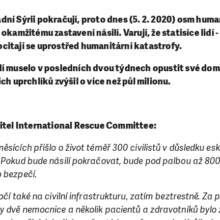
ní Sýrii pokračují, proto dnes (5. 2. 2020) osm hum
okamžitému zastavení násilí. Varují, že statisíce lidí 
a ocitají se uprostřed humanitární katastrofy.
dí muselo v posledních dvou týdnech opustit své dom
ch uprchlíků zvýšil o více než půl milionu.
ditel International Rescue Committee:
sících přišlo o život téměř 300 civilistů v důsledku esk
 Pokud bude násilí pokračovat, bude pod palbou až 800 
o bezpečí.
očí také na civilní infrastrukturu, zatím beztrestně. Za 
ly dvě nemocnice a několik pacientů a zdravotníků bylo