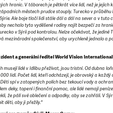
ry nám umožní pomoci vždy tam, kde je to nejvíce potře
ých hranic. V táborech je pětkrát více lidí, než je jejich
ápadních městech prudce stouply. Turecko v průběhu le
ýrie. Ale boje tlačí lidi stále dál a dál na sever a v tuto c
DAROVAT
DAROVAT PRAVIDELNĚ
by nechalo tyto vyděšené rodiny najít bezpečí za hran
recko v Sýrii pod kontrolou. Nelze očekávat, že jediné 
á mezinárodní společenství, aby urychleně jednalo a po
ident a generální ředitel World Vision International
 musejí lidé v Idlibu přežívat, jsou tristní. Od dubna lo
00 lidí. Počet lidí, kteří odcházejí, je obrovský a každý 
h. Děti spí v zatopených polích bez tekoucí vody a ochra
dem deky, topení i finanční pomoc, ale lidé nemají peníze 
li, že pálí své oblečení a odpadky, aby se zahřáli. V Sýri
 děti, aby ji přežily."