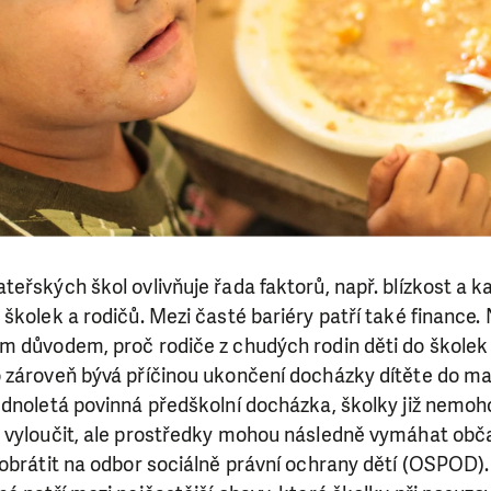
eřských škol ovlivňuje řada faktorů, např. blízkost a k
školek a rodičů. Mezi časté bariéry patří také finance.
 důvodem, proč rodiče z chudých rodin děti do školek 
zároveň bývá příčinou ukončení docházky dítěte do mate
ednoletá povinná předškolní docházka, školky již nemoh
 vyloučit, ale prostředky mohou následně vymáhat obč
 obrátit na odbor sociálně právní ochrany dětí (OSPOD)