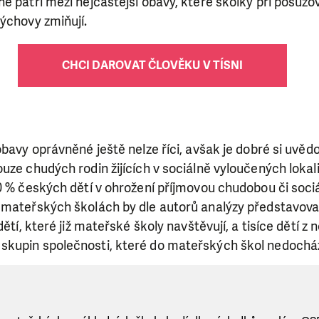
é patří mezi nejčastější obavy, které školky při posuzo
ýchovy zmiňují.
CHCI DAROVAT ČLOVĚKU V TÍSNI
obavy oprávněné ještě nelze říci, avšak je dobré si uvědo
uze chudých rodin žijících v sociálně vyloučených lokal
0 % českých dětí v ohrožení příjmovou chudobou či soci
 mateřských školách by dle autorů analýzy představova
dětí, které již mateřské školy navštěvují, a tisíce dětí z n
kupin společnosti, které do mateřských škol nedocház