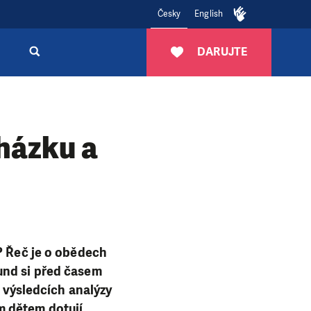
Česky
English
DARUJTE
házku a
u? Řeč je o obědech
und si před časem
e výsledcích analýzy
m dětem dotují