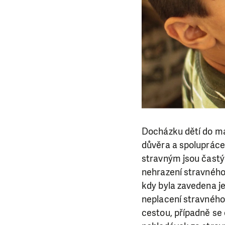
Docházku dětí do mat
důvěra a spolupráce 
stravným jsou častým
nehrazení stravného 
kdy byla zavedena j
neplacení stravného
cestou, případně se