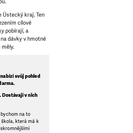
ou.
 Ústecký kraj. Ten
ezením cílové
y pobírají, a
ů na dávky v hmotné
m měly.
nabízí svůj pohled
zdarma.
 Dostávají v nich
h bychom na to
 škola, která má k
o skromnějšími