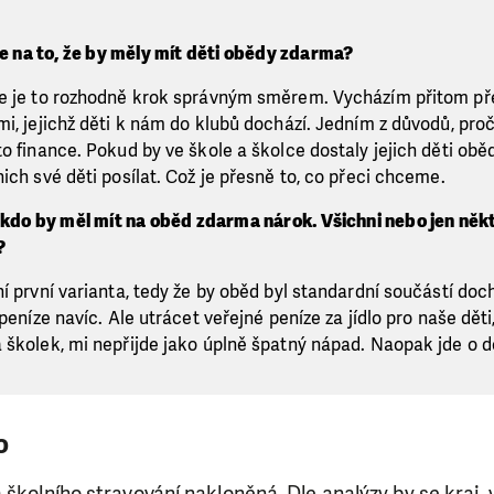
te na to, že by měly mít děti obědy zdarma?
že je to rozhodně krok správným směrem. Vycházím přitom p
mi, jejichž děti k nám do klubů dochází. Jedním z důvodů, pr
o finance. Pokud by ve škole a školce dostaly jejich děti oběd,
ich své děti posílat. Což je přesně to, co přeci chceme.
 kdo by měl mít na oběd zdarma nárok. Všichni nebo jen něk
?
í první varianta, tedy že by oběd byl standardní součástí doc
 peníze navíc. Ale utrácet veřejné peníze za jídlo pro naše děti
 školek, mi nepřijde jako úplně špatný nápad. Naopak jde o do
o