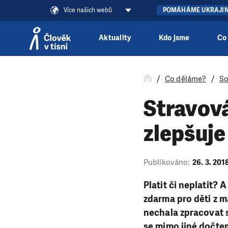
Více našich webů
POMÁHÁME UKRAJI
Aktuality
Kdo jsme
Co
Přeskočit na obsah
Co děláme?
So
Stravov
zlepšuje
Publikováno:
26. 3. 201
Platit či neplatit?
zdarma pro děti z 
nechala zpracovat s
se mimo jiné dočte