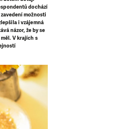
 respondentů dochází
o zavedení možnosti
lepšila i vzájemná
tává názor, že by se
měl. V krajích s
ejností