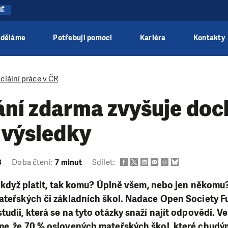
NĚ
 děláme
Potřebuji pomoci
Kariéra
Kontakty
ciální práce v ČR
ání zdarma zvyšuje doc
 výsledky
8
Doba čtení:
7 minut
Sdílet:
 A když platit, tak komu? Úplně všem, nebo jen někom
mateřských či základních škol. Nadace Open Society F
tudii, která se na tyto otázky snaží najít odpovědi. V
me, že 70 % oslovených mateřských škol, které chudý