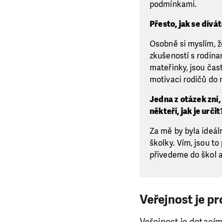
podmínkami.
Přesto, jak se dívá
Osobně si myslím, 
zkušeností s rodina
mateřinky, jsou čast
motivaci rodičů do n
Jedna z otázek zní,
někteří, jak je určit
Za mě by byla ideáln
školky. Vím, jsou to
přivedeme do škol a
Veřejnost je pr