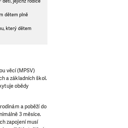
děti, jejichž rodiče
rým dětem plně
amu, který dětem
kou věcí (MPSV)
 a základních škol.
kytuje obědy
E NÁS!
rodinám a poběží do
. Ať už se nám
inimálně 3 měsíce.
lubu přátel, Vaše
ich zapojení musí