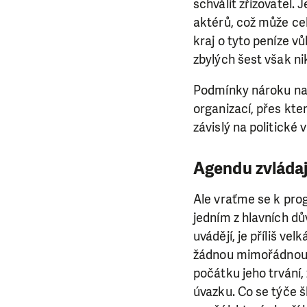
da
schválit zřizovatel.
aktérů, což může cel
kraj o tyto peníze v
zbylých šest však nik
Podmínky nároku na 
organizací, přes kte
závislý na politické 
Agendu zvládaj
Ale vraťme se k prog
jedním z hlavních d
uvádějí, je příliš ve
žádnou mimořádnou z
počátku jeho trvání,
úvazku. Co se týče š