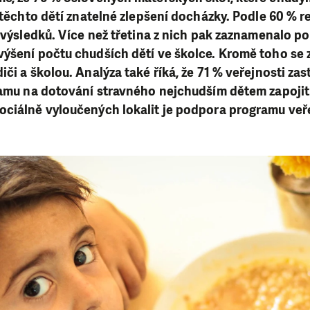
u těchto dětí znatelné zlepšení docházky. Podle 60 %
h výsledků. Více než třetina z nich pak zaznamenalo p
ýšení počtu chudších dětí ve školce. Kromě toho se z
či a školou. Analýza také říká, že 71 % veřejnosti zas
ramu na dotování stravného nejchudším dětem zapojit 
ociálně vyloučených lokalit je podpora programu veř