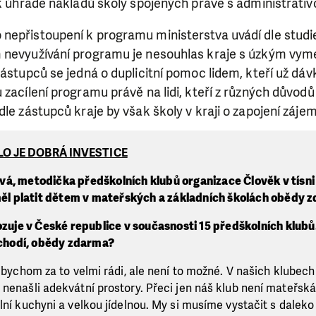
 k úhradě nákladů školy spojených právě s administrativ
nepřistoupení k programu ministerstva uvádí dle studie
 nevyužívání programu je nesouhlas kraje s úzkým vym
ástupců se jedná o duplicitní pomoc lidem, kteří už dávk
 zacílení programu právě na lidi, kteří z různých důvod
dle zástupců kraje by však školy v kraji o zapojení záje
LO JE DOBRÁ INVESTICE
á, metodička předškolních klubů organizace Člověk v tísni 
 měl platit dětem v mateřských a základních školách obědy 
ozuje v České republice v současnosti 15 předškolních klubů.
h chodí, obědy zdarma?
li bychom za to velmi rádi, ale není to možné. V našich klubec
 nenašli adekvátní prostory. Přeci jen náš klub není mateřská
ální kuchyni a velkou jídelnou. My si musíme vystačit s dalek