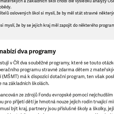
 mateřských a základních škol chodí dle výsledků analýzy OSF 
 obědy.
ditelů oslovených škol si myslí, že by měl stát stravné někte
í si myslí, že by se jejich kraj měl zapojit do některého progr
nabízí dva programy
stují v ČR dva souběžné programy, které se touto otáz
peračního programu stravné zdarma dětem z mateřských
ví (MŠMT) má k dispozici dotační program, ten však pos
 na základních školách.
SE VÁM, CO DĚLÁME? PODPOŘT
ancován ze zdrojů Fondu evropské pomoci nejchudším 
 pomáhat smysluplně, neobejdeme se bez Vaší podpory
 pro přijetí dětí je hmotná nouze jejich rodin trvající m
i jedním darem nebo se stanete pravidelným dárcem K
usí být kraj, partnery jsou příslušné školy a školky, jej