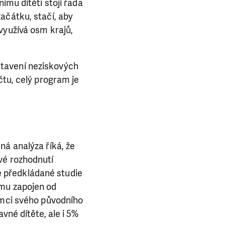
ba.
ímu dítěti stojí řada
ačátku, stačí, aby
využívá osm krajů,
stavení neziskových
čtu, celý program je
ná analýza říká, že
vé rozhodnutí
le předkládané studie
amu zapojen od
ámci svého původního
vné dítěte, ale i 5%