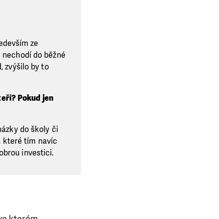
ředevším ze
oč nechodí do běžné
 zvýšilo by to
teří? Pokud jen
házky do školy či
, které tím navíc
brou investici.