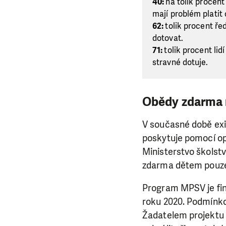
40:
na tolik procent
mají problém platit
62:
tolik procent ře
dotovat.
71:
tolik procent lid
stravné dotuje.
Obědy zdarma 
V současné době exi
poskytuje pomocí o
Ministerstvo školst
zdarma dětem pouze
LÍBÍ 
Program MPSV je fin
Abychom mohli
roku 2020. Podmínkou
rozhodnete pomoc
Žadatelem projektu m