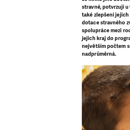
stravné, potvrzují 
také zlepšení jejic
dotace stravného zv
spolupráce mezi rodi
jejich kraj do prog
největším počtem s
nadprůměrná.