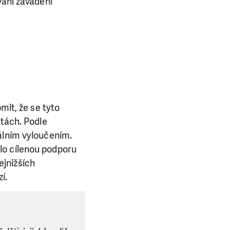
vání zavádění
mit, že se tyto
itách. Podle
álním vyloučením.
lo cílenou podporu
ejnižších
í.