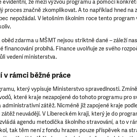
ry nám umožní pomoci vždy tam, kde je to nejvíce potře
 Je evidentní, že mezi výzvou programu a pomocí konkrétn
ý proces značně zkomplikovat. A to například hned na z
ůbec nepožádal. V letošním školním roce tento program 
DAROVAT
DAROVAT PRAVIDELNĚ
oliv.
oběd zdarma u MŠMT nejsou striktně dané – záleží na
ré financování probíhá. Finance uvolňuje ze svého rozpo
vůli vedení ministerstva.
í v rámci běžné práce
ramu, který vypisuje Ministerstvo spravedlnosti. Zmíně
ůvodů, které kraje nezapojené do tohoto programu pro s
lká administrativní zátěž. Nicméně již zapojené kraje pod
átěž neuvádějí. V Libereckém kraji, který je do progr
 zvládá agendu metodička školního stravování, a to v r
kol, tak těm není z fondu hrazen pouze příspěvek na stra