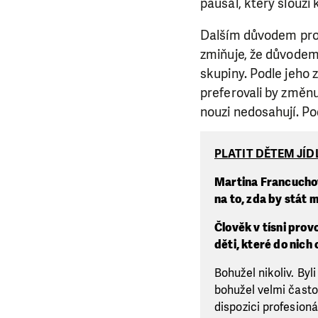
paušál, který slouží
Dalším důvodem pro 
zmiňuje, že důvodem
skupiny. Podle jeho z
preferovali by změnu
nouzi nedosahují. Po
PLATIT DĚTEM JÍD
Martina Francuchov
na to, zda by stát
Člověk v tísni prov
děti, které do nic
Bohužel nikoliv. By
bohužel velmi často
dispozici profesion