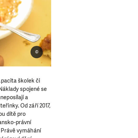
©
apacita školek či
 Náklady spojené se
neposílají a
řinky. Od září 2017,
ou dítě pro
ansko-právní
. Právě vymáhání