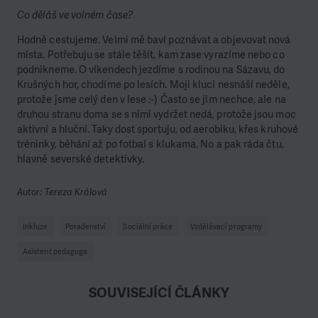
Co děláš ve volném čase?
Hodně cestujeme. Velmi mě baví poznávat a objevovat nová
místa. Potřebuju se stále těšit, kam zase vyrazíme nebo co
podnikneme. O víkendech jezdíme s rodinou na Sázavu, do
Krušných hor, chodíme po lesích. Moji kluci nesnáší neděle,
protože jsme celý den v lese :-) Často se jim nechce, ale na
druhou stranu doma se s nimi vydržet nedá, protože jsou moc
aktivní a hluční. Taky dost sportuju, od aerobiku, křes kruhové
tréninky, běhání až po fotbal s klukama. No a pak ráda čtu,
hlavně severské detektivky.
Autor: Tereza Králová
Inkluze
Poradenství
Sociální práce
Vzdělávací programy
Asistent pedagoga
SOUVISEJÍCÍ ČLÁNKY