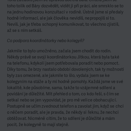
toho tolik od Báry dozvědět, vidět ji při práci, ale smrsklo se to
na jednu hodinovou konzultaci v rodině. Ústně jsme si předaly
hodně informací, ale jak člověka nevidíš, nepropojíš si to.
Nevíš, jak je třeba schopný komunikovat, to všechno zjistíš,
až se s ním setkáš.
Co podpora koordinátorky nebo kolegyň?
Jakmile to bylo umožněno, začala jsem chodit do rodin.
Někdy právě se svojí koordinátorkou Jitkou, která byla také
na telefonu, kdykoli jsem potřebovala poradit nebo pomoct.
Díky tomu, že brzy nastalo období dovolených, tak ty možnosti
byly zas omezené, ale jakmile to šlo, vydala jsem se ke
kolegyním na stáže a ty mi hodně pomohly. Každá jsme ve své
lokalitě, kde působíme, sama, takže to vzájemné sdílení a
povídání je důležité. Mít přehled o tom, co kdo řeší, s čím se
setkal nebo se jen vypovídat, je pro mě velice obohacující.
Postupně se učím zvednout telefon a zavolat jim, když se chci
o něčem poradit, ale je pravda, že někdy si řeknu, že nechci
obtěžovat. Nicméně cítím, že to sdílení je důležité a mám
pocit, že kolegyně to mají stejně.