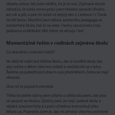
obsahu práce, tak jsem věděla, že je to ono. Zajímavá shoda
náhod je, že tuhle novou práci jsem hledala opravdu dlouho,
asi rok a půl, a pak mi volali ve stejný den z Ledovce i z Tísně,
že mě berou. Mezitím jsem dělala asistentku pedagoga ve
waldorfské škole, tak to na sebe i hezky navazovalo s tou
podporou vzdělávání dětí, které se věnuju i teď.
Momentálně řeším v rodinách zejména školu
Co aktuálně v rodinách řešíš?
Ve většině rodin teď řešíme školu. Jak si rozdělit úkoly tak,
aby rodiče s dětmi všechno zvládli a nezbláznili se z toho.
Řešíme po jednotlivých dnech a po předmětech, čemu se mají
věnovat.
Zkus mi to popsat konkrétně.
Třeba do jedné rodiny jsem přijela a zjišťovala jsem, zda jsou
ve spojení se školou. Zjistila jsem, že mají zadané úkoly a
nějaké pracovní listy a s paní učitelkou komunikují přes
Whats up. Poprosila jsem je, aby mi přinesli všechny potřebné