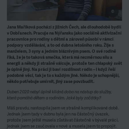
©
Jana Maříková pochází z jižních Čech, ale dlouhodobě bydlí
v Dobřanech. Pracuje na Nýřansku jako sociálně aktivizační
pracovnice pro rodiny s dětmi a zároveň působí v rámci
podpory vzdělávání, a to od dubna letošního roku. Žije s
manželem, 3 syny a jedním bláznivým psem. O své rodině
říká, že je to taková smečka, která má nezměrnou sílu a
energii a někdy ji strašně válcuje, protože ten chlapský svět
je úplně jiný. Na práci ji baví rozdílnost rodin – i když řeší
podobné věci, tak je to s každým jiné. Někdo je schopnější,
někdo potřebuje umírnit, jiný zase povzbudit.
Duben 2020 nebyl úplně klidná doba na nástup do služby,
která pomáhá dětem a rodinám. Jaké byly začátky?
Máš pravdu, nastoupila jsem ve strašně komplikované době.
Jednak jsem tady v dubnu byla jen na částečný úvazek,
protože jsem ještě musela zůstávat částečně v bývalé práci,
jednak jsem se zaučovala v nové a musela jsem to propojit.