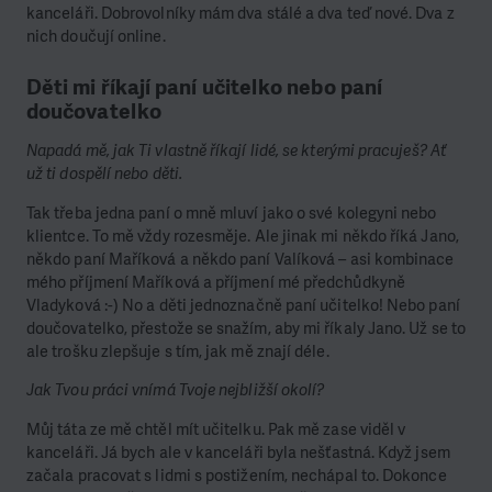
kanceláři. Dobrovolníky mám dva stálé a dva teď nové. Dva z
nich doučují online.
Děti mi říkají paní učitelko nebo paní
doučovatelko
Napadá mě, jak Ti vlastně říkají lidé, se kterými pracuješ? Ať
už ti dospělí nebo děti.
Tak třeba jedna paní o mně mluví jako o své kolegyni nebo
klientce. To mě vždy rozesměje. Ale jinak mi někdo říká Jano,
někdo paní Maříková a někdo paní Valíková – asi kombinace
mého příjmení Maříková a příjmení mé předchůdkyně
Vladyková :-) No a děti jednoznačně paní učitelko! Nebo paní
doučovatelko, přestože se snažím, aby mi říkaly Jano. Už se to
ale trošku zlepšuje s tím, jak mě znají déle.
Jak Tvou práci vnímá Tvoje nejbližší okolí?
Můj táta ze mě chtěl mít učitelku. Pak mě zase viděl v
kanceláři. Já bych ale v kanceláři byla nešťastná. Když jsem
začala pracovat s lidmi s postižením, nechápal to. Dokonce