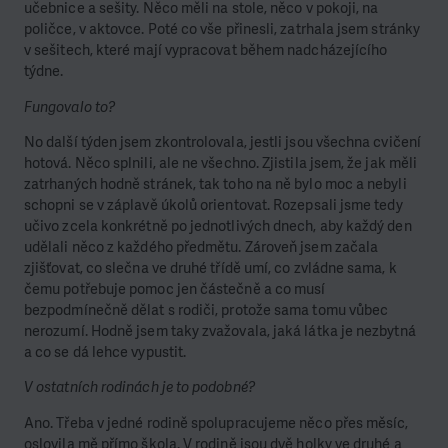
učebnice a sešity. Něco měli na stole, něco v pokoji, na
poličce, v aktovce. Poté co vše přinesli, zatrhala jsem stránky
v sešitech, které mají vypracovat během nadcházejícího
týdne.
Fungovalo to?
No další týden jsem zkontrolovala, jestli jsou všechna cvičení
hotová. Něco splnili, ale ne všechno. Zjistila jsem, že jak měli
zatrhaných hodně stránek, tak toho na ně bylo moc a nebyli
schopni se v záplavě úkolů orientovat. Rozepsali jsme tedy
učivo zcela konkrétně po jednotlivých dnech, aby každý den
udělali něco z každého předmětu. Zároveň jsem začala
zjišťovat, co slečna ve druhé třídě umí, co zvládne sama, k
čemu potřebuje pomoc jen částečně a co musí
bezpodmínečně dělat s rodiči, protože sama tomu vůbec
nerozumí. Hodně jsem taky zvažovala, jaká látka je nezbytná
a co se dá lehce vypustit.
V ostatních rodinách je to podobné?
Ano. Třeba v jedné rodině spolupracujeme něco přes měsíc,
oslovila mě přímo škola. V rodině jsou dvě holky ve druhé a