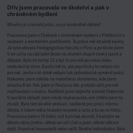
Dřív jsem pracovala ve školství a pak v
chráněném bydlení
Mluvila jsi o bývalé práci, co jsi konkrétně dělala?
Pracovala jsem v Diakonii v chráněném bydlení v Přešticích s
osobami s mentálním postižením. Ta práce mě strašně bavila.
Já vystudovala Pedagogickou fakultu v Plzni a po škole jsem
5 let učila na základní škole na druhém stupni český jazyk a
dějepis. Bylo mi tehdy 23 a byl to pro mě po celou dobu
neskutečný stres. Bavilo mě to, ale psychicky to nebylo nic
pro mě. Jenže v té době nebylo tak jednoduché vyměnit práci.
Nakonec jsem odešla na mateřskou dovolenou, kde jsem
strávila 8 let. Pak jsem si říkala co dál, protože učit pro mě
nepřipadalo v úvahu. Naštěstí jsem objevila inzerát Diakonie.
V sociální oblasti jsem nikdy nepracovala, ale chtěla jsem to
zkusit. Byla tam skvělá vedoucí, nadšená pro práci, kterou
dělala, k lidem měla hluboký respekt a úctu a to se mi líbilo.
Pracovala jsem s 10 lidmi, což bylo tak akorát. S každým se
dělalo něco jiného, někdo se učil číst a psát, někdo někam
dojít, finančně hospodařit nebo vařit. Skvěle individuální. Bylo