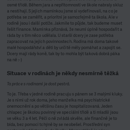
osmé třídě. Během jara a nepřítomnosti ve škole nabraly skluz
a nestíhají. S jejich maminkou jsme si vydefinovali, na co je
potřeba se zaměřit, a prioritní je samozřejmě ta škola. Ale v
rodině jsou i další potíže. Jakmile to půjde, tak budeme muset
řešit finance. Maminka přiznává, že neumí úplně hospodařit a
ráda by s tím něco udělala. U starší dcery je zase potřeba
zapracovat na jejích povinnostech. Rodina má doma takové
malé hospodářství a děti by určitě měly pomáhat a zapojit se.
Dcery mají rády koně, tak by to mohla být taková dobrá páka
na ně :-)
Situace v rodinách je někdy nesmírně těžká
Ta práce s rodinami je dost pestrá.
To je. Třeba v jedné rodině pracuju s pánem se 3 malými kluky.
Je s nimi už rok doma, jeho manželka má psychiatrické
onemocnění a po většinu času je hospitalizovaná. Jeden
chlapec je školou povinný ve speciální třídě a ti mladší jsou
ve věku 3 a 4 let. Péči o ně zvládá skvěle, ale finančně je to
bída, bez pomoci tchýně by se neobešel. Prostřední syn