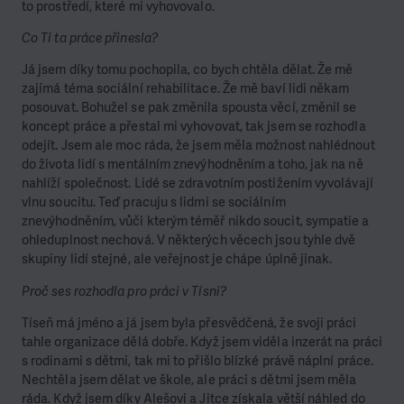
to prostředí, které mi vyhovovalo.
Co Ti ta práce přinesla?
Já jsem díky tomu pochopila, co bych chtěla dělat. Že mě
zajímá téma sociální rehabilitace. Že mě baví lidi někam
posouvat. Bohužel se pak změnila spousta věcí, změnil se
koncept práce a přestal mi vyhovovat, tak jsem se rozhodla
odejít. Jsem ale moc ráda, že jsem měla možnost nahlédnout
do života lidí s mentálním znevýhodněním a toho, jak na ně
nahlíží společnost. Lidé se zdravotním postižením vyvolávají
vlnu soucitu. Teď pracuju s lidmi se sociálním
znevýhodněním, vůči kterým téměř nikdo soucit, sympatie a
ohleduplnost nechová. V některých věcech jsou tyhle dvě
skupiny lidí stejné, ale veřejnost je chápe úplně jinak.
Proč ses rozhodla pro práci v Tísni?
Tíseň má jméno a já jsem byla přesvědčená, že svoji práci
tahle organizace dělá dobře. Když jsem viděla inzerát na práci
s rodinami s dětmi, tak mi to přišlo blízké právě náplní práce.
Nechtěla jsem dělat ve škole, ale práci s dětmi jsem měla
ráda. Když jsem díky Alešovi a Jitce získala větší náhled do