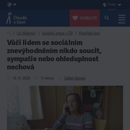
Česky
DARUJTE
MENU
Přeskočit na obsah
Co děláme?
Sociální práce v ČR
Plzeňský kraj
Vůči lidem se sociálním
znevýhodněním nikdo soucit,
sympatie nebo ohleduplnost
nechová
13. 11. 2020
11 minut
Sdílet článek