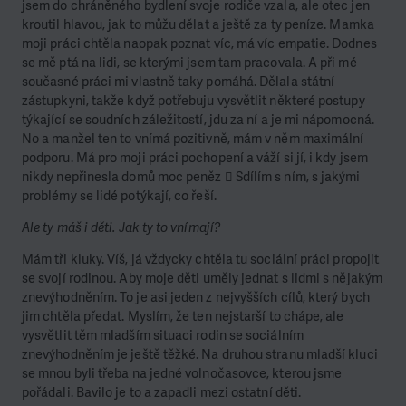
jsem do chráněného bydlení svoje rodiče vzala, ale otec jen
kroutil hlavou, jak to můžu dělat a ještě za ty peníze. Mamka
moji práci chtěla naopak poznat víc, má víc empatie. Dodnes
se mě ptá na lidi, se kterými jsem tam pracovala. A při mé
současné práci mi vlastně taky pomáhá. Dělala státní
zástupkyni, takže když potřebuju vysvětlit některé postupy
týkající se soudních záležitostí, jdu za ní a je mi nápomocná.
No a manžel ten to vnímá pozitivně, mám v něm maximální
podporu. Má pro moji práci pochopení a váží si jí, i kdy jsem
nikdy nepřinesla domů moc peněz  Sdílím s ním, s jakými
problémy se lidé potýkají, co řeší.
Ale ty máš i děti. Jak ty to vnímají?
Mám tři kluky. Víš, já vždycky chtěla tu sociální práci propojit
se svojí rodinou. Aby moje děti uměly jednat s lidmi s nějakým
znevýhodněním. To je asi jeden z nejvyšších cílů, který bych
jim chtěla předat. Myslím, že ten nejstarší to chápe, ale
vysvětlit těm mladším situaci rodin se sociálním
znevýhodněním je ještě těžké. Na druhou stranu mladší kluci
se mnou byli třeba na jedné volnočasovce, kterou jsme
pořádali. Bavilo je to a zapadli mezi ostatní děti.