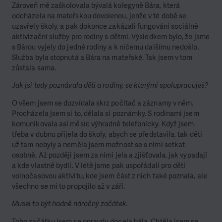
Zároveň mě zaškolovala bývalá kolegyně Bára, která
odcházela na mateřskou dovolenou, jenže v té době se
uzavřely školy, a pak dokonce zakázali fungování sociálně
aktivizační služby pro rodiny s dětmi. Výsledkem bylo, že jsme
s Bárou vyjely do jedné rodiny a k ničemu dalšímu nedošlo.
Služba byla stopnutá a Bára na mateřské. Tak jsem v tom
zůstala sama.
Jak jsi tedy poznávala děti a rodiny, se kterými spolupracuješ?
O všem jsem se dozvídala skrz počítač a záznamy v něm.
Procházela jsem si to, dělala si poznámky. S rodinami jsem
komunikovala asi měsíc výhradně telefonicky. Když jsem
třeba v dubnu přijela do školy, abych se představila, tak děti
už tam nebyly a neměla jsem možnost se s nimi setkat
osobně. Až později jsem za nimi jela a zjišťovala, jak vypadají
a kde vlastně bydlí. V létě jsme pak uspořádali pro děti
volnočasovou aktivitu, kde jsem část z nich také poznala, ale
všechno se mi to propojilo až v září.
Musel to být hodně náročný začátek.
Toho začátku jsem se opravdu docela bála. Chtěla jsem se