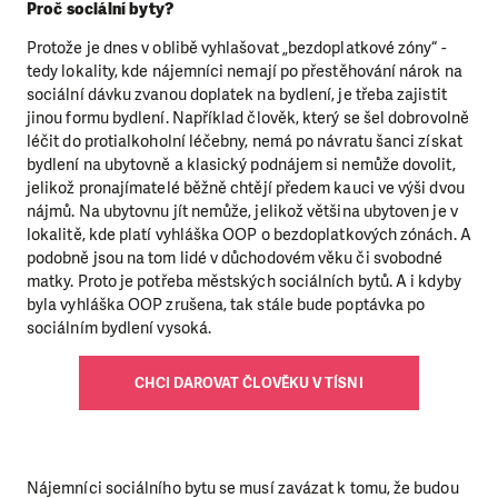
Proč sociální byty?
Protože je dnes v oblibě vyhlašovat „bezdoplatkové zóny“ -
tedy lokality, kde nájemníci nemají po přestěhování nárok na
sociální dávku zvanou doplatek na bydlení, je třeba zajistit
jinou formu bydlení. Například člověk, který se šel dobrovolně
léčit do protialkoholní léčebny, nemá po návratu šanci získat
bydlení na ubytovně a klasický podnájem si nemůže dovolit,
jelikož pronajímatelé běžně chtějí předem kauci ve výši dvou
nájmů. Na ubytovnu jít nemůže, jelikož většina ubytoven je v
lokalitě, kde platí vyhláška OOP o bezdoplatkových zónách. A
podobně jsou na tom lidé v důchodovém věku či svobodné
matky. Proto je potřeba městských sociálních bytů. A i kdyby
byla vyhláška OOP zrušena, tak stále bude poptávka po
sociálním bydlení vysoká.
CHCI DAROVAT ČLOVĚKU V TÍSNI
Nájemníci sociálního bytu se musí zavázat k tomu, že budou