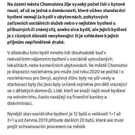
Na území města Chomutova žije vysoký počet lidí v bytové
nouzi, ať už se jedná o domácnosti, které vůbec standardní
bydlení nemají (a bydlí v ubytovnách, pobytových
zařízeních sociálních služeb nebo v nejistém bydlení u
příbuzných či známých), anebo sice bydlí, ale jejich bydlení
je z různých důvodů nevyhovující či je vzhledem k jejich
příjmům nepřiměřeně drahé.
V důsledku toho bydlí mnoho lidí dlouhodobě buď v
nekvalitním nájemním bydlení v sociálně vyloučených
lokalitách, nebo komerčních ubytovnách. Ve městě Chomutov
je dispozici noclehárna pro muže (od roku 2020 se počítá i s
noclehárnou pro ženy), azylový dům, byty na půl cesty a
startovací byty (to jsou byty určené zejména pro děti vracející
se z dětských domovů). Lidé, kteří se snaží najít nové bydlení
na volném trhu, často narážejí na finanční bariéry a
diskriminaci.
Nynější stav sociálního bydlení je 12 bytů o velikosti 1+1 až
3+1 a od června 2019 přibude dalších 20 bytů, které ale musí
projit schvalovacím procesem na městě.