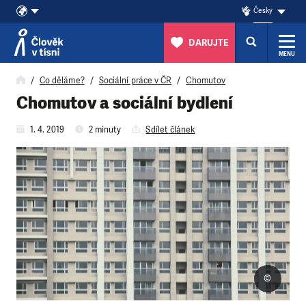
Česky
DARUJTE
MENU
Přeskočit na obsah
Co děláme?
Sociální práce v ČR
Chomutov
Chomutov a sociální bydlení
1. 4. 2019
2 minuty
Sdílet článek
©