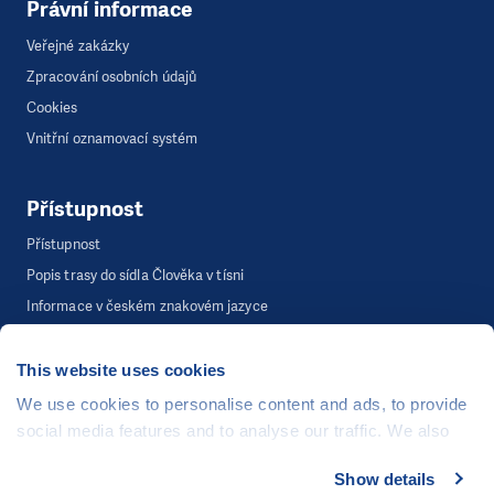
Právní informace
Veřejné zakázky
Zpracování osobních údajů
Cookies
Vnitřní oznamovací systém
Přístupnost
Přístupnost
Popis trasy do sídla Člověka v tísni
Informace v českém znakovém jazyce
This website uses cookies
©
Člověk v tísni, o.p.s.
, Šafaříkova 635/24, 120 00 Praha 2
We use cookies to personalise content and ads, to provide
Webová stránka běží na bezplatně poskytnutém server hostingu od
social media features and to analyse our traffic. We also
CZECHIA.COM
. Děkujeme.
share information about your use of our site with our social
Show details
media, advertising and analytics partners who may
Developed by