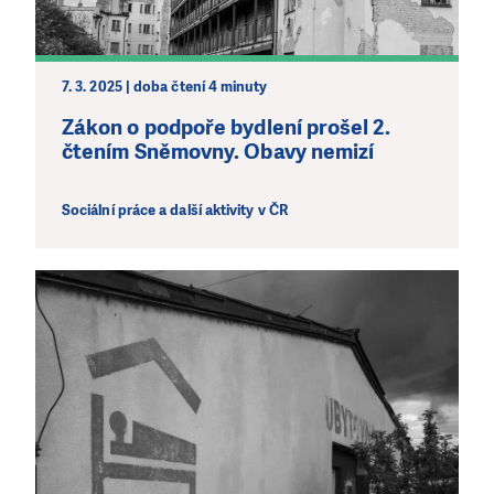
7. 3. 2025 | doba čtení 4 minuty
Zákon o podpoře bydlení prošel 2.
čtením Sněmovny. Obavy nemizí
Sociální práce a další aktivity v ČR
LÍBÍ SE VÁM, CO DĚLÁME?
PODPOŘTE NÁS!
Abychom mohli pomáhat smysluplně, neobejdeme se