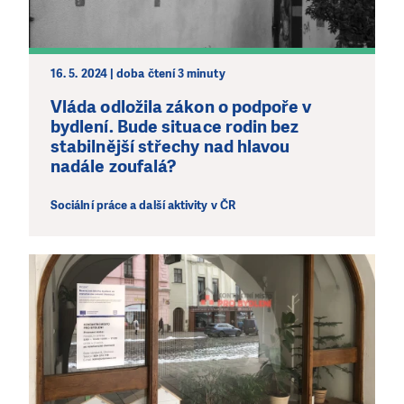
bez Vaší podpory. Ať už se nám rozhodnete pomoci
jedním darem nebo se stanete pravidelným dárcem
Klubu přátel, Vaše dary nám umožní pomoci vždy tam,
kde je to nejvíce potřeba.
16. 5. 2024 | doba čtení 3 minuty
Vláda odložila zákon o podpoře v
bydlení. Bude situace rodin bez
DAROVAT
DAROVAT PRAVIDELNĚ
stabilnější střechy nad hlavou
nadále zoufalá?
Sociální práce a další aktivity v ČR