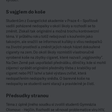
výrobci.
S vajglem do koše
Studentům z Evangelické akademie v Praze 4 – Spořilově
vadili poházené nedopalky v okolí školy a rozhodli se to
změnit. Získali tak originální a možná trochu kontroverzní
téma. V průběhu roku totiž nebojovali s kouřením jako
takovým, ale snažili se informovat kuřáky o vlivu nedopalků
na životní prostředí a změnit jejich návyk házet dokouřené
cigarety na zem. Do okolí školy rozmístili vlastnoručně
vyrobené koše na zbytky cigaret, které nazvali „vajglovníky“.
Na Den Země pak uspořádali přednášku, dílničky, kde si mohli
zájemci vyrábět originální předměty třeba z krabičky od
cigaret nebo PET lahví a také výstavu zvířat, která
nedopatřením nedopalky snědla. O barevné koše na
nedopalky se studenti sami starají a pravidelně je čistí.
Předsudky stranou
Téma z úplně jiného soudku si zvolili studenti Gymnázia
Olomouc - Hejčín. Rozhodli se věnovat problematice viru HIV,