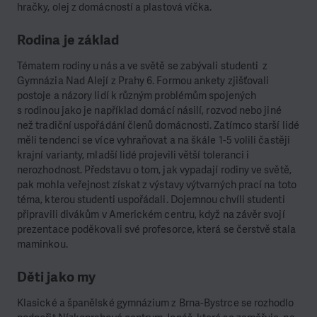
hračky, olej z domácností a plastová víčka.
Rodina je základ
Tématem rodiny u nás a ve světě se zabývali studenti z
Gymnázia Nad Alejí z Prahy 6. Formou ankety zjišťovali
postoje a názory lidí k různým problémům spojených
s rodinou jako je například domácí násilí, rozvod nebo jiné
než tradiční uspořádání členů domácnosti. Zatímco starší lidé
měli tendenci se více vyhraňovat a na škále 1-5 volili častěji
krajní varianty, mladší lidé projevili větší toleranci i
nerozhodnost. Představu o tom, jak vypadají rodiny ve světě,
pak mohla veřejnost získat z výstavy výtvarných prací na toto
téma, kterou studenti uspořádali. Dojemnou chvíli studenti
připravili divákům v Americkém centru, když na závěr svojí
prezentace poděkovali své profesorce, která se čerstvě stala
maminkou.
Děti jako my
Klasické a španělské gymnázium z Brna-Bystrce se rozhodlo