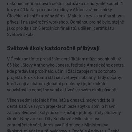
nakonec nefinancovali cestu spolužáka na hory, ale koupili 4
kozy a 40 kuřat pro chudé rodiny v Africe v rámci sbírky
Člověka v tísni Skutečný dárek. Maketu kozy z kartónu si tým
přivezl i na závěrečný workshop. Odměnou pro ně bylo, stejně
jako pro dalších 6 letošních finalistů, udělení certifikátu
Světová škola.
Světové školy každoročně přibývají
V Česku se tímto prestižním certifikátem může pochlubit už
63 škol. Slovy Anthonyho Jonese, ředitele Amerického centra,
kde předávání probíhalo, učinili žáci zapojením do tohoto
projektu krok k tomu stát se světovými občany. Tedy občany,
kteří znají a chápou globální problémy i jejich lokální
souvislosti a nebojí se sami aktivně ve svém okolí působit.
Všech sedm letošních finalistů a dnes už hrdých držitelů
certifikátů ve svých projektech beze zbytku splnilo hlavní
zásady Světové školy: uč se – zjišťuj – jednej. Tituly obdržely
školní týmy z rukou Dity Kubíkové z Ministerstva
zahraničních věcí, Jaroslava Fidrmuce z Ministerstva
školství, mládeže a tělovýchovy a Ondřeje Andryse z České