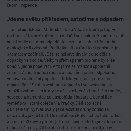
školní inspekce.
Jdeme světu příkladem, zatočíme s odpadem
Titul letos získala i Mateřská škola Vlkava, která je teprve
druhou světovou školkou u nás. Děti se společně s učitelkami
soustředily na téma odpadů. Jak vznikají, jak je třídit nebo
ekologicky likvidovat. Ředitelka Jitka Čadilová popisuje, jak
s tématem začínali: „Děti se nejprve dívaly, co se děje s
odpadky ve školce. Velkým překvapením pro mne bylo, že
končí v jedné popelnici. A to jsme se rozhodli společně
změnit. Zapojili jsme i rodiče a společně jedno odpoledne
věnovali malování popelnic, do kterých jsme poté začali
odpad třídit.“ Školka vysbírala odpadky i ve svém okolí a
založila záhonek, o který se děti společně starají. Pro rodiče,
sousedy a kamarády pak uspořádali bazárek, kde si lidé
vyměňovali staré oblečení a hračky. Děti společně
s učitelkami vysvětlovaly, jaké existují druhy odpadu a
ukazovaly, jak je třídit. Do mateřské školy mohou také rodiče
a občané Vlkavy a přilehlých obcí nosit k ekologické likvidaci
nebo dalšímu využití drobná elektrozařízení, textil, obuv,