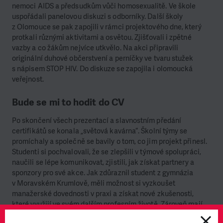
nemoci AIDS a předsudkům vůči homosexualitě. Ve škole
uspořádali panelovou diskuzi s odborníky. Další školy
z Olomouce se pak zapojili v rámci projektového dne, který
protkali různými aktivitami a osvětou. Zjišťovali i zpětné
vazby a co žákům nejvíce utkvělo. Na akci připravili
originální duhové občerstvení a perníčky ve tvaru stužek
s nápisem STOP HIV. Do diskuze se zapojila i olomoucká
veřejnost.
Bude se mi to hodit do CV
Po skončení všech prezentací a slavnostním předání
certifikátů se konala „světová kavárna“. Školní týmy se
promíchaly a společně se bavily o tom, co jim projekt přinesl.
Studenti si pochvalovali, že se zlepšili v týmové spolupráci,
naučili se lépe komunikovat, zjistili, jak získat partnery a
sponzory pro své akce. Jak zdůraznil student z gymnázia
v Moravském Krumlově, měli možnost si vyzkoušet
manažerské dovednosti v praxi a získat nové zkušenosti,
které využijí ve svém dalším profesním životě. Zároveň mají
dobrý pocit z toho, že se jim podařilo něco ve svém okolí