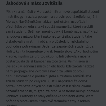
Jahodová s mátou zvítězila
Piknik na náměstí v Moravském Krumlově uspořádali studenti
místního gymnázia z potravin a surovin pocházejících z jižní
Moravy. Návštěvníkům nabízeli pohoštění, uspořádali
přednášku o medu a také soutěž marmelád, které vyrobili
sami studenti. Sešli se i méně obvyklé kombinace, například
jahodová s mátou, která nakonec zvítězila. Studenti také
diskutovali s místními občany o důsledcích globálního
obchodu s potravinami. Jeden ze zapojených studentů, Jan
Holý z kvinty, komentuje piknik těmito slovy: „Akci hodnotím
kladně, myslím, že určitou skupinu lidí oslovila a možná
odstartovala delší kampaň na toto téma. Všiml jsem si i
výsledků v jednom z místních obchodů, kde začali nabízet
námi propagované výrobky a navíc za velmi dobrou
cenu.“ Informace o produkci jídla a místním zemědělství
sbírali studenti po celý rok. Zjistili například, že dovoz
potravin ze vzdálených oblastí může vést k růstu lokální
nezaměstnanosti, migraci za prací a následnému vylidňování
venkova. Partnery se staly občanské sdružení Alma, které
pořádá v Moravském Krumlově farmářské trhy, a lokální