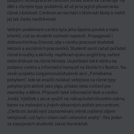
podpořit Nízkoprahové centrum Jonáš, které se zaměřuje na
děti s různými typy problémů, ať už je to jejich původ nebo
různé závislosti. Centrum se nachází v blízkosti školy a mohli
jej tak často navštěvovat.
Velkým problémem centra byla jeho špatná pověst a málo
klientů, což se studenti rozhodli napravit. Propagovali i
dobrovolnickou činnost, aby v centru pracoval dostatek
lektorů a sociálních pracovníků. Studenti sami začali pořádat
různé kroužky a aktivity, například výuku angličtiny, vaření
nebo diskuze na různá témata. Uspořádali také sbírku na
podporu centra a informační kampaň na školách v Bystrci. Na
závěr projektu zorganizovalistudenti akci „Pomáháme
pohybem“, kde se snažili nalákat veřejnost na různé typy
pohybových aktivit jako jóga, pilates nebo cvičení pro
maminky s dětmi. Připravili také informační blok o centru
Jonáš. Výtěžek z akce využili na nákup kulečníkového sukna,
barev na malování a jiných výtvarných potřeb pro centrum.
„Centrum Jonáš nyní zaznamenalo mírně zvýšený zájem
veřejnosti, což bylo i cílem naší celoroční snahy“, říká jeden
ze zapojených studentů Jakub Vondráček.