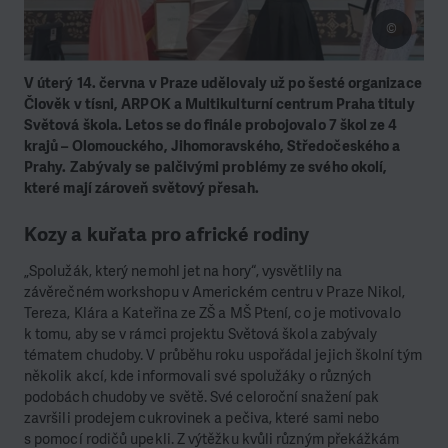
©
V úterý 14. června v Praze udělovaly už po šesté organizace
Člověk v tísni, ARPOK a Multikulturní centrum Praha tituly
Světová škola. Letos se do finále probojovalo 7 škol ze 4
krajů – Olomouckého, Jihomoravského, Středočeského a
Prahy. Zabývaly se palčivými problémy ze svého okolí,
které mají zároveň světový přesah.
Kozy a kuřata pro africké rodiny
„Spolužák, který nemohl jet na hory“, vysvětlily na
závěrečném workshopu v Americkém centru v Praze Nikol,
Tereza, Klára a Kateřina ze ZŠ a MŠ Ptení, co je motivovalo
k tomu, aby se v rámci projektu Světová škola zabývaly
tématem chudoby. V průběhu roku uspořádal jejich školní tým
několik akcí, kde informovali své spolužáky o různých
podobách chudoby ve světě. Své celoroční snažení pak
završili prodejem cukrovinek a pečiva, které sami nebo
s pomocí rodičů upekli. Z výtěžku kvůli různým překážkám