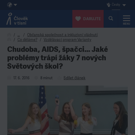
Česky
DARUJTE
MENU
Přeskočit na obsah
…
Občanská společnost a inkluzivní vládnutí
Co děláme?
Vzdělávací program Varianty
Chudoba, AIDS, špačci… Jaké
problémy trápí žáky 7 nových
Světových škol?
17. 6. 2016
8 minut
Sdílet článek