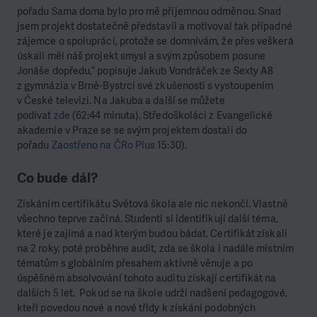
pořadu Sama doma bylo pro mě příjemnou odměnou. Snad
jsem projekt dostatečně představil a motivoval tak případné
zájemce o spolupráci, protože se domnívám, že přes veškerá
úskalí měl náš projekt smysl a svým způsobem posune
Jonáše dopředu,“ popisuje Jakub Vondráček ze Sexty A8
z gymnázia v Brně-Bystrci své zkušenosti s vystoupením
v České televizi. Na Jakuba a další se můžete
podívat
zde
(62:44 minuta). Středoškoláci z Evangelické
akademie v Praze se se svým projektem dostali do
pořadu
Zaostřeno na ČRo Plus
15:30).
Co bude dál?
Získáním certifikátu Světová škola ale nic nekončí. Vlastně
všechno teprve začíná. Studenti si identifikují další téma,
které je zajímá a nad kterým budou bádat. Certifikát získali
na 2 roky, poté proběhne audit, zda se škola i nadále místním
tématům s globálním přesahem aktivně věnuje a po
úspěšném absolvování tohoto auditu získají certifikát na
dalších 5 let. Pokud se na škole udrží nadšení pedagogové,
kteří povedou nové a nové třídy k získání podobných