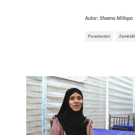
Abychom mohli
rozhodnete pomoc
Autor: Sheena Millapo
da
Poradenství
Zeměděl