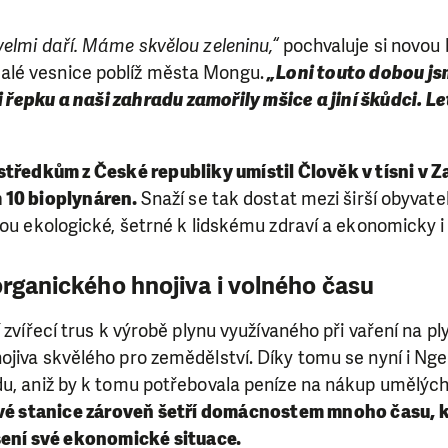
elmi daří. Máme skvělou zeleninu,“
pochvaluje si novou 
lé vesnice poblíž města Mongu.
„Loni touto dobou js
i řepku a naši zahradu zamořily mšice a jiní škůdci. L
tředkům z České republiky umístil Člověk v tísni v 
 10 bioplynáren.
Snaží se tak dostat mezi širší obyvate
sou ekologické, šetrné k lidskému zdraví a ekonomicky 
organického hnojiva i volného času
í zvířecí trus k výrobě plynu využívaného při vaření na 
ojiva skvělého pro zemědělství. Díky tomu se nyní i 
du, aniž by k tomu potřebovala peníze na nákup umělých
é stanice zároveň šetří domácnostem mnoho času, k
šení své ekonomické situace.