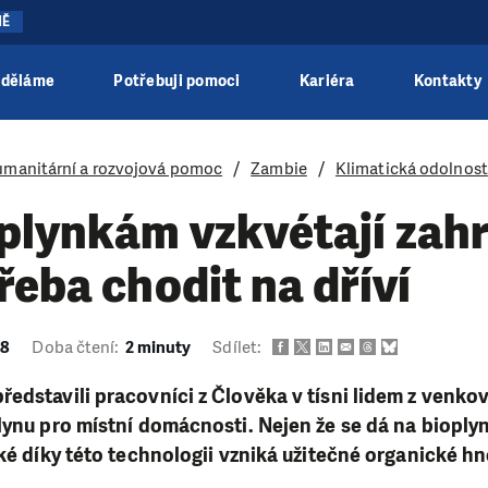
NĚ
 děláme
Potřebuji pomoci
Kariéra
Kontakty
manitární a rozvojová pomoc
Zambie
Klimatická odolnost
plynkám vzkvétají zah
řeba chodit na dříví
18
Doba čtení:
2 minuty
Sdílet:
edstavili pracovníci z Člověka v tísni lidem z venko
lynu pro místní domácnosti. Nejen že se dá na bioply
aké díky této technologii vzniká užitečné organické hn