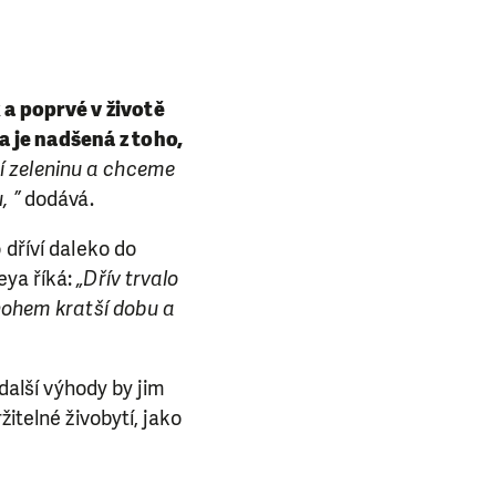
 a poprvé v životě
a je nadšená z toho,
ní zeleninu a chceme
, ”
dodává.
 dříví daleko do
eya říká:
„Dřív trvalo
mnohem kratší dobu a
 další výhody by jim
itelné živobytí, jako
E NÁS!