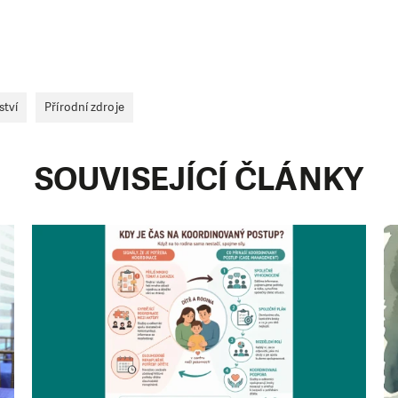
 pomáhat smysluplně, neobejdeme se bez Vaší podpory
i jedním darem nebo se stanete pravidelným dárcem K
ry nám umožní pomoci vždy tam, kde je to nejvíce potře
ství
Přírodní zdroje
DAROVAT
DAROVAT PRAVIDELNĚ
SOUVISEJÍCÍ ČLÁNKY