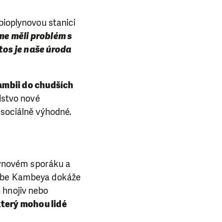
bioplynovou stanici
me měli problém s
etos je naše úroda
Zambii do chudších
lstvo nové
i sociálně výhodné.
plynovém sporáku a
Ngebe Kambeya dokáže
 hnojiv nebo
terý mohou lidé