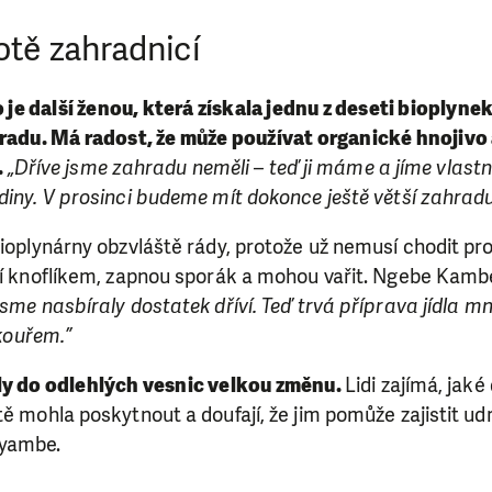
otě zahradnicí
 další ženou, která získala jednu z deseti bioplynek
radu. Má radost, že může používat organické hnojivo 
.
„Dříve jsme zahradu neměli – teď ji máme a jíme vlast
diny. V prosinci budeme mít dokonce ještě větší zahradu
bioplynárny obzvláště rády, protože už nemusí chodit pro
očí knoflíkem, zapnou sporák a mohou vařit. Ngebe Kamb
jsme nasbíraly dostatek dříví. Teď trvá příprava jídla 
 kouřem.”
ly do odlehlých vesnic velkou změnu.
Lidi zajímá, jaké
ě mohla poskytnout a doufají, že jim pomůže zajistit udrž
Nyambe.
SE VÁM, CO DĚLÁME? PODPOŘT