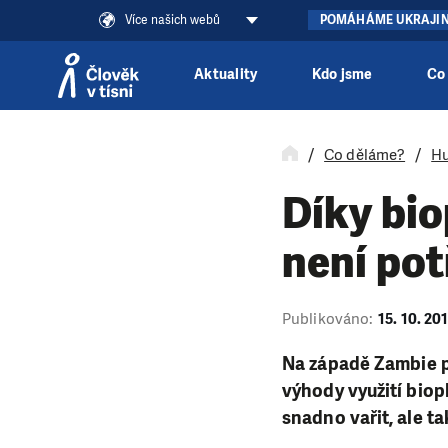
Více našich webů
POMÁHÁME UKRAJI
Aktuality
Kdo jsme
Co
Přeskočit na obsah
Co děláme?
Hu
Díky bio
není pot
Publikováno:
15. 10. 20
Na západě Zambie př
výhody využití biop
snadno vařit, ale t