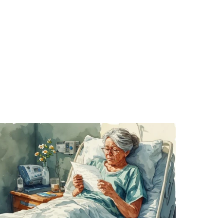
. Ať už se nám
lubu přátel, Vaše
ba.