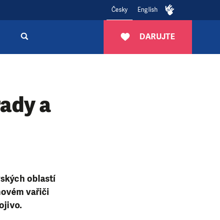
Česky
English
DARUJTE
rady a
vských oblastí
novém vařiči
ojivo.