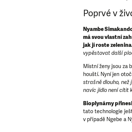
Poprvé v živ
Nyambe Simakando je
má svou vlastní zah
jak jí roste zelenina
vypěstovat další plo
Místní ženy jsou za 
houští. Nyní jen ot
strašně dlouho, než 
navíc jídlo není cítit
Bioplynárny přines
tato technologie ješt
v případě Ngebe a 
LÍBÍ 