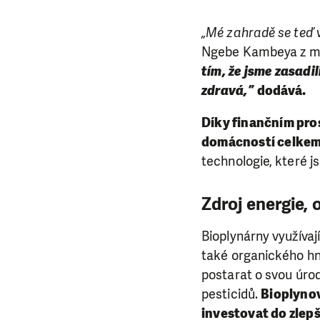
„Mé zahradě se teď v
Ngebe Kambeya z ma
tím, že jsme zasadil
zdravá,”
dodává.
Díky finančním pros
domácností celkem
technologie, které j
Zdroj energie, 
Bioplynárny využívaj
také organického hn
postarat o svou úro
pesticidů.
Bioplynov
investovat do zlep