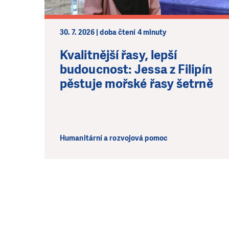
30. 7. 2026 | doba čtení 4 minuty
Kvalitnější řasy, lepší
budoucnost: Jessa z Filipín
pěstuje mořské řasy šetrně
Humanitární a rozvojová pomoc