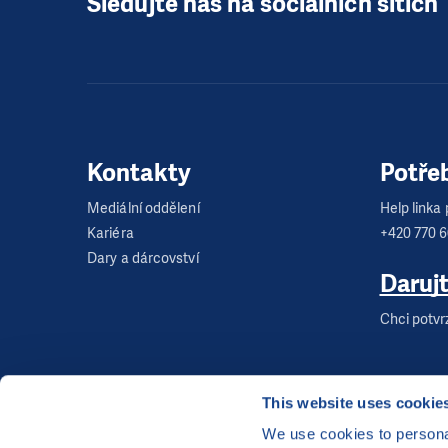
Sledujte nás na sociálních sítích
Kontakty
Potře
Mediální oddělení
Help linka p
Kariéra
+420 770 
Dary a dárcovství
Daruj
Chci potvr
This website uses cookie
We use cookies to personal