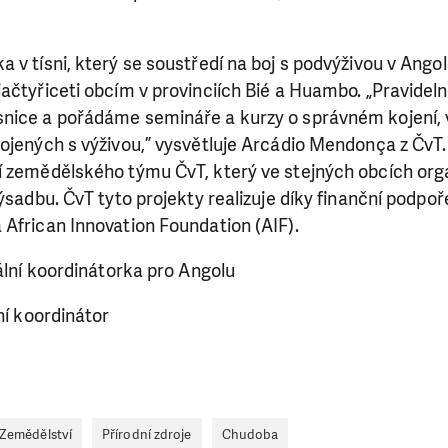
 v tísni, který se soustředí na boj s podvýživou v Angol
iačtyřiceti obcím v provinciích Bié a Huambo. „Pravide
nice a pořádáme semináře a kurzy o správném kojení, v
ojených s výživou,” vysvětluje Arcádio Mendonça z ČvT. 
 zemědělského týmu ČvT, který ve stejných obcích orga
výsadbu. ČvT tyto projekty realizuje díky finanční podp
African Innovation Foundation (AIF).
lní koordinátorka pro Angolu
í koordinátor
Zemědělství
Přírodní zdroje
Chudoba