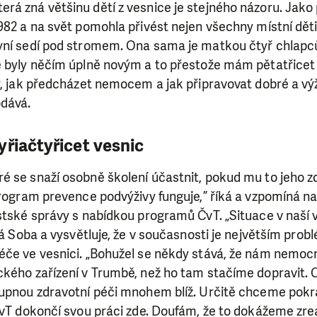
ry nám umožní pomoci vždy tam, kde je to nejvíce potře
rá zná většinu dětí z vesnice je stejného názoru. Jako
982 a na svět pomohla přivést nejen všechny místní děti
yní sedí pod stromem. Ona sama je matkou čtyř chlapců
DAROVAT
DAROVAT PRAVIDELNĚ
 byly něčím úplně novým a to přestože mám pětatřicet l
y, jak předcházet nemocem a jak připravovat dobré a výž
odává.
yřiačtyřicet vesnic
 se snaží osobně školení účastnit, pokud mu to jeho zd
program prevence podvýživy funguje,” říká a vzpomíná 
stské správy s nabídkou programů ČvT. „Situace v naší v
íká Soba a vysvětluje, že v současnosti je největším pr
éče ve vesnici. „Bohužel se někdy stává, že nám nemoc
ckého zařízení v Trumbě, než ho tam stačíme dopravit
tupnou zdravotní péči mnohem blíž. Určitě chceme pokr
ČvT dokončí svou práci zde. Doufám, že to dokážeme zrea