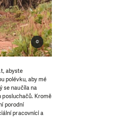
©
t, abyste
rou polévku, aby mé
rý se naučila na
ch posluchačů. Kromě
ní porodní
iální pracovníci a