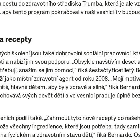
 cestu do zdravotního střediska Trumba, které je ale v
i, aby tento program pokračoval v naší vesnici i v budou
a recepty
ch školení jsou také dobrovolní sociální pracovníci, kte
i a nabízí jim svou podporu. „Obvykle navštívím deset 
třebují, snažím se jim pomoci,” říká šestačtyřicetiletý B
uží jako místní zdravotní agent od roku 2008. „Mojí motiv
ě, hlavně dětem, aby byly zdravé a silné,” říká Bernardo
vychovává svých devět dětí a ve vesnici pracuje úplně bez
SE VÁM, CO DĚLÁME? PODPOŘT
eních podílí také. „Zahrnout tyto nové recepty do našeho
 pomáhat smysluplně, neobejdeme se bez Vaší podpory
ože všechny ingredience, které jsou potřeba, tady sami
i jedním darem nebo se stanete pravidelným dárcem K
ě na fyzickém a zdravotním stavu dětí,” říká Bernardo.