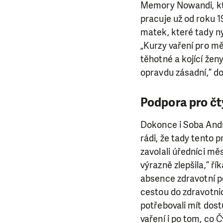
da
Memory Nowandi, kte
pracuje už od roku 1
matek, které tady n
„Kurzy vaření pro mě
těhotné a kojící žen
opravdu zásadní,” d
Podpora pro čt
Dokonce i Soba André
rádi, že tady tento 
zavolali úředníci mě
výrazně zlepšila,” ř
absence zdravotní p
cestou do zdravotni
potřebovali mít dos
vaření i po tom, co 