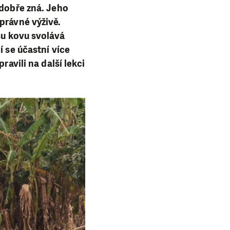
 dobře zná. Jeho
právné výživě.
su kovu svolává
í se účastní více
ravili na další lekci