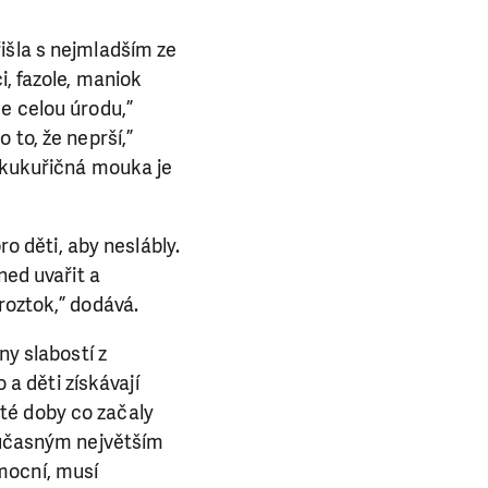
išla s nejmladším ze
i, fazole, maniok
e celou úrodu,”
 to, že neprší,”
a kukuřičná mouka je
ro děti, aby neslábly.
ned uvařit a
roztok,” dodává.
ny slabostí z
 a děti získávají
d té doby co začaly
současným největším
mocní, musí