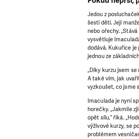
Pokud neprší, 
Jedou z posluchaček 
šesti dětí. Její man
nebo ořechy. „Stává 
vysvětluje Imaculada
dodává. Kukuřice je 
jednou ze základních
„Díky kurzu jsem se n
A také vím, jak uvař
vyzkoušet, co jsme s
Imaculada je nyní sp
horečky. „Jakmile zji
opět sílu,” říká. „Ho
výživové kurzy, se p
problémem vesničanů