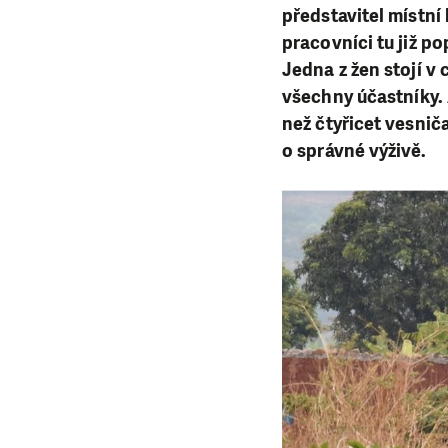
představitel místní
pracovníci tu již p
Jedna z žen stojí v
všechny účastníky. 
než čtyřicet vesniča
o správné výživě.