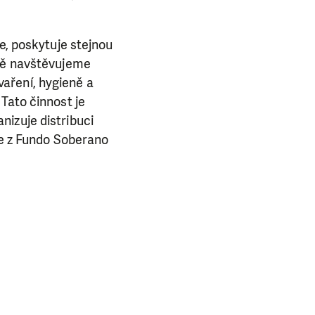
e, poskytuje stejnou
lně navštěvujeme
aření, hygieně a
Tato činnost je
nizuje distribuci
oře z Fundo Soberano