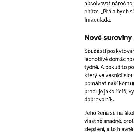
absolvovat náročnou
chůze. „Přála bych s
Imaculada.
Nové suroviny 
Součástí poskytovaný
jednotlivé domácnost
týdně. A pokud to po
který ve vesnici slo
pomáhat naší komunit
pracuje jako řidič, 
dobrovolník.
LÍBÍ 
Jeho žena se na škol
Abychom mohli
vlastně snadné, prot
rozhodnete pomoc
zlepšení, a to hlavn