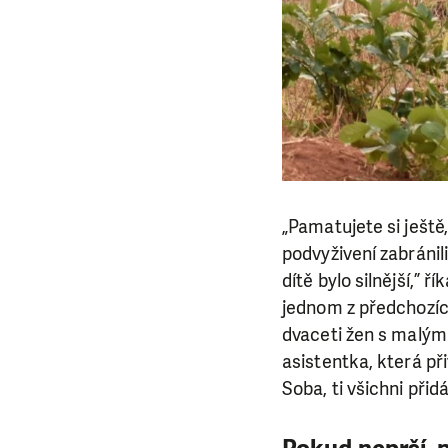
„Pamatujete si ještě
podvyživení zabránil
dítě bylo silnější,” 
jednom z předchozíc
dvaceti žen s malým
asistentka, která při
Soba, ti všichni přid