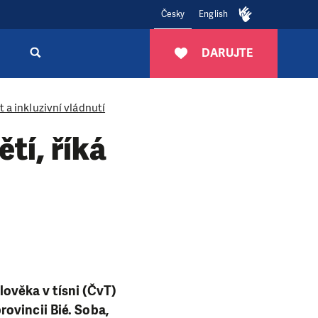
Česky
English
DARUJTE
a inkluzivní vládnutí
ětí, říká
e
Člověka v tísni (ČvT)
ovincii Bié. Soba,