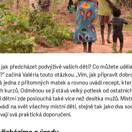
, jak předcházet podvýživě vašich dětí? Co můžete uděla
i?” začíná Valéria touto otázkou. „Vím, jak připravit dob
říká jedna z přítomných matek a rovnou uvádí recept, kte
h kurzů. Odměnou se jí stává velký potlesk od ostatní
i dětmi zde poslouchá také více než desítka mužů. Míst
vádí na svět všechny místní děti, stejně tak jako dva soc
ávají svá praktická doporučení.