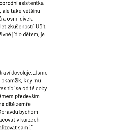
ba.
 porodní asistentka
, ale také většinu
 a osmi dívek.
et zkušeností. Učit
ivné jídlo dětem, je
raví dovoluje. „Jsme
na okamžik, kdy mu
esnici se od té doby
oblémem především
né dítě zemře
. Opravdu bychom
ačovat v kurzech
lizovat sami,”