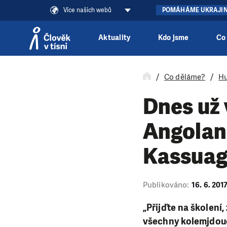
Více našich webů
POMÁHÁME UKRAJI
Aktuality
Kdo jsme
Co
Přeskočit na obsah
Co děláme?
Hu
Dnes už 
Angolan
Kassua
Publikováno:
16. 6. 201
„Přijďte na školení,
všechny kolemjdoucí