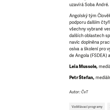
uzavírá Soba André.
Angolský tým Člověka
podporu dalším čtyř
všechny vybrané ves
dalších oblastech sp
navíc doplněna prací
osiva a školení pro 
de Angola (FSDEA) a 
Leia Mussole,
mediá
Petr Štefan,
mediáln
Autor: ČvT
Vzdělávací programy