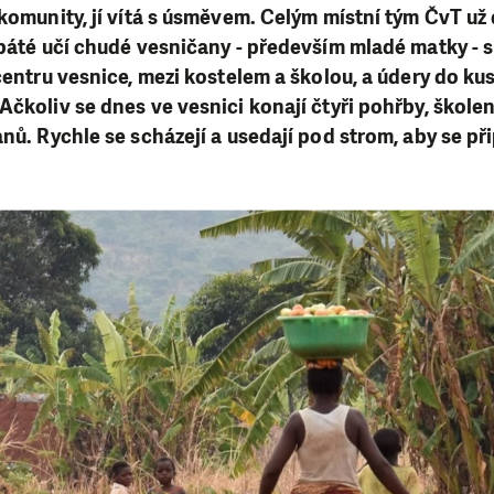
 komunity, jí vítá s úsměvem. Celým místní tým ČvT už
opáté učí chudé vesničany - především mladé matky - s
 centru vesnice, mezi kostelem a školou, a údery do ku
Ačkoliv se dnes ve vesnici konají čtyři pohřby, školen
nů. Rychle se scházejí a usedají pod strom, aby se přip