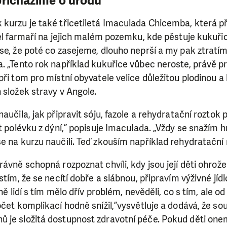
přicházíme o úrodu
kurzu je také třicetiletá Imaculada Chicemba, která př
žel farmaří na jejich malém pozemku, kde pěstuje kukuřic
se, že poté co zasejeme, dlouho neprší a my pak ztratím
. „Tento rok například kukuřice vůbec neroste, právě pro
při tom pro místní obyvatele velice důležitou plodinou 
 složek stravy v Angole.
aučila, jak připravit sóju, fazole a rehydratační roztok p
it polévku z dýní,” popisuje Imaculada. „Vždy se snažím h
e na kurzu naučili. Teď zkouším například rehydratační 
rávně schopná rozpoznat chvíli, kdy jsou její děti ohrože
stím, že se necítí dobře a slábnou, připravím výživné jídlo
dně lidí s tím mělo dřív problém, nevěděli, co s tím, ale o
očet komplikací hodně snížil,”vysvětluje a dodává, že 
 je složitá dostupnost zdravotní péče. Pokud děti one