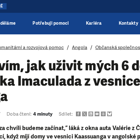
NĚ
 děláme
Potřebuji pomoci
Kariéra
Kontakty
manitární a rozvojová pomoc
Angola
Občanská společnost 
vím, jak uživit mých 6 d
ka Imaculada z vesnic
ga
7
Doba čtení:
4 minuty
Sdílet:
 za chvíli budeme začínat,” láká z okna auta Valérie z 
, když míjí domy ve vesnici Kaassuanga v angolské pr