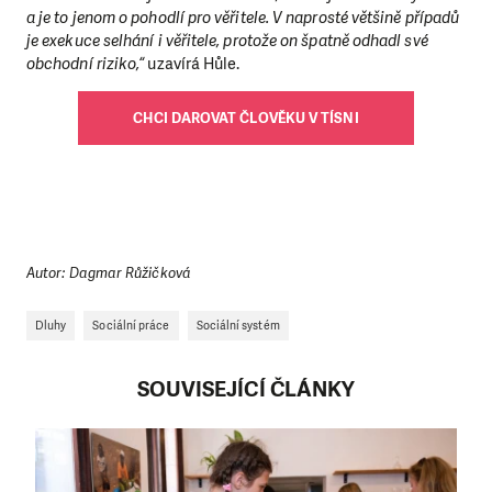
a je to jenom o pohodlí pro věřitele. V naprosté většině případů
je exekuce selhání i věřitele, protože on špatně odhadl své
obchodní riziko,“
uzavírá Hůle.
CHCI DAROVAT ČLOVĚKU V TÍSNI
LÍBÍ SE VÁM, CO DĚLÁME?
PODPOŘTE NÁS!
Autor: Dagmar Růžičková
Abychom mohli pomáhat smysluplně, neobejdeme se
Dluhy
Sociální práce
Sociální systém
bez Vaší podpory. Ať už se nám rozhodnete pomoci
jedním darem nebo se stanete pravidelným dárcem
Klubu přátel, Vaše dary nám umožní pomoci vždy tam,
SOUVISEJÍCÍ ČLÁNKY
kde je to nejvíce potřeba.
DAROVAT
DAROVAT PRAVIDELNĚ