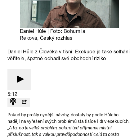
Pokud by prošly nynější návrhy, dostaly by podle Hůleho
naději na vyřešení svých problémů sta tisíce lidí v exekucích.
„A to, co je velký problém, pokud teď přijmeme místní
příslušnost, tak s velkou pravděpodobností celá ta cesta