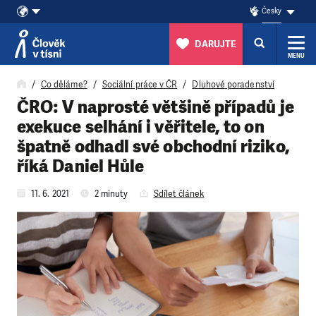
Česky
DARUJTE
MENU
Přeskočit na obsah
Co děláme?
Sociální práce v ČR
Dluhové poradenství
ČRO: V naprosté většině případů je
exekuce selhání i věřitele, to on
špatně odhadl své obchodní riziko,
říká Daniel Hůle
11. 6. 2021
2 minuty
Sdílet článek