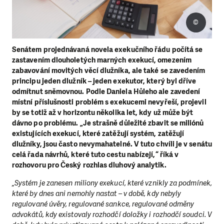
©
Senátem projednávaná novela exekučního řádu počítá se
zastavením dlouholetých marných exekucí, omezením
zabavování movitých věcí dlužníka, ale také se zavedením
principu jeden dlužník – jeden exekutor, který byl dříve
odmítnut sněmovnou. Podle Daniela Hůleho ale zavedení
místní příslušnosti problém s exekucemi nevyřeší, projevil
by se totiž až v horizontu několika let, kdy už může být
dávno po problému. „Je strašně důležité zbavit se miliónů
existujících exekucí, které zatěžují systém, zatěžují
dlužníky, jsou často nevymahatelné. V tuto chvíli je v senátu
celá řada návrhů, které tuto cestu nabízejí,“ říká v
rozhovoru pro Český rozhlas dluhový analytik.
„Systém je zanesen miliony exekucí, které vznikly za podmínek,
které by dnes ani nemohly nastat – v době, kdy nebyly
regulované úvěry, regulované sankce, regulované odměny
advokátů, kdy existovaly rozhodčí doložky i rozhodčí soudci. V