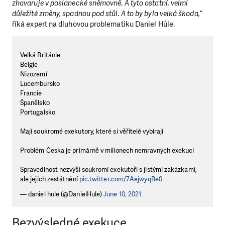
zhavaruje v poslanecké sněmovně. A tyto ostatní, velmi
důležité změny, spadnou pod stůl. A to by byla velká škoda,“
říká expert na dluhovou problematiku Daniel Hůle.
Velká Británie
Belgie
Nizozemí
Lucembursko
Francie
Španělsko
Portugalsko
Mají soukromé exekutory, které si věřitelé vybírají
Problém Česka je primárně v milionech nemravných exekucí
Spravedlnost nezvýší soukromí exekutoři s jistými zakázkami,
ale jejich zestátnění
pic.twitter.com/7AejwyqBe0
— daniel hule (@DanielHule)
June 10, 2021
Bezvýsledné exekuce