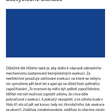
Důležité dle Hůleho také je, aby došlo k nápravě základního
mechanismu zastavování bezvýsledných exekucí. Za
neefektivní považuje udržování exekucí, na které se nebylo
nic vymoženo pět šest let a apeluje na důležitost zpětného
započítávání.
„Ta marnost by měla být zpětně započítávána.
Věřitel má mít možnost zaplatit zálohu, že chce dále
pokračovat v exekuci. A pokud ji nezaplatí, a ta záloha bude v
řádu tři sta až pět set korun, tedy nic likvidačního, tak exekuce
se ukončí. Zatěžuje zaměstnavatele, zatěžuje to všechny okolo