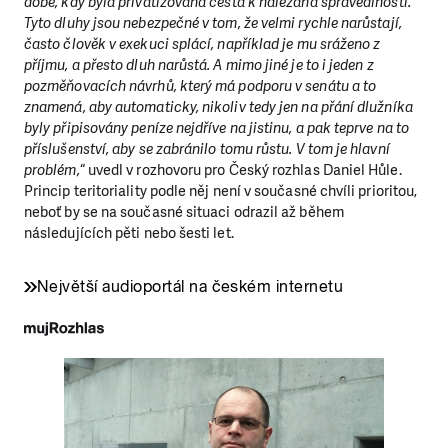
době, kdy byla privatizovaná cesta k nalézaná spravedlnosti.
Tyto dluhy jsou nebezpečné v tom, že velmi rychle narůstají,
často člověk v exekuci splácí, například je mu sráženo z
příjmu, a přesto dluh narůstá. A mimo jiné je to i jeden z
pozměňovacích návrhů, který má podporu v senátu a to
znamená, aby automaticky, nikoliv tedy jen na přání dlužníka
byly připisovány peníze nejdříve na jistinu, a pak teprve na to
příslušenství, aby se zabránilo tomu růstu. V tom je hlavní
problém,
“ uvedl v rozhovoru pro Český rozhlas Daniel Hůle.
Princip teritoriality podle něj není v současné chvíli prioritou,
neboť by se na současné situaci odrazil až během
následujících pěti nebo šesti let.