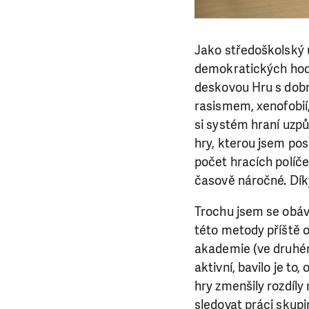
Jako středoškolský u
demokratických hodn
deskovou Hru s dobrý
rasismem, xenofobií,
si systém hraní uzp
hry, kterou jsem pos
počet hracích políče
časově náročné. Díky
Trochu jsem se obáva
této metody příště 
akademie (ve druhém 
aktivní, bavilo je to
hry zmenšily rozdíly
sledovat práci skupi