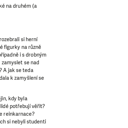
aké na druhém (a
ozebrali si herní
vé figurky na různě
 případně i s drobným
, zamyslet se nad
 A jak se teda
dala k zamyšlení se
in, kdy byla
idé potřebují věřit?
je reinkarnace?
ch si nebyli studenti