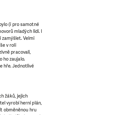
 bylo (i pro samotné
ovorů mladých lidí. I
í zamýšlet. Velmi
še v roli
zivně pracovali,
o ho zaujalo.
e hře. Jednotlivé
E NÁS!
 žáků, jejich
. Ať už se nám
el vyrobí herní plán,
lubu přátel, Vaše
žít obměněnou hru
ba.