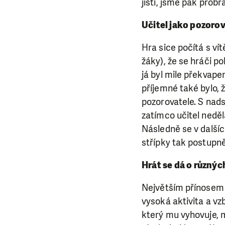
jistí, jsme pak probr
Učitel jako pozorov
Hra sice počítá s vít
žáky), že se hráči p
já byl mile překvape
příjemné také bylo, ž
pozorovatele. S nadsá
zatímco učitel neděl
Následně se v dalšíc
střípky tak postupně
LÍBÍ 
Hrát se dá o různý
Největším přínosem 
Abychom mohli
vysoká aktivita a vzb
rozhodnete pomoc
který mu vyhovuje, 
da