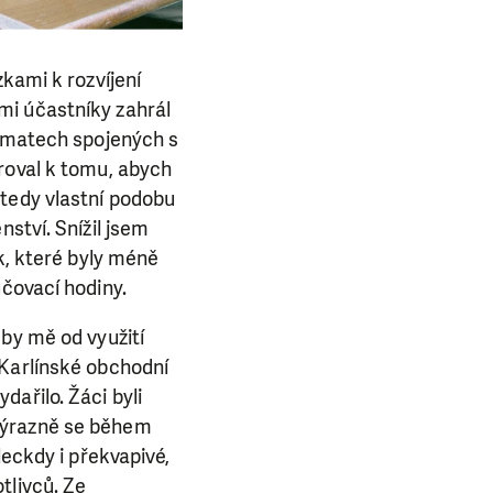
kami k rozvíjení
mi účastníky zahrál
tématech spojených s
roval k tomu, abych
 tedy vlastní podobu
ství. Snížil jsem
k, které byly méně
učovací hodiny.
 by mě od využití
 Karlínské obchodní
ařilo. Žáci byli
a výrazně se během
leckdy i překvapivé,
tlivců. Ze