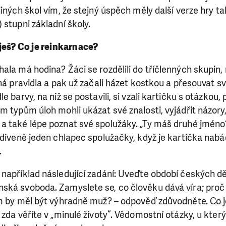
jiných škol vím, že stejný úspěch měly další verze hry t
 stupni základní školy.
ješ? Co je reinkarnace?
ala má hodina? Žáci se rozdělili do tříčlenných skupin, r
čná pravidla a pak už začali házet kostkou a přesouvat s
e barvy, na niž se postavili, si vzali kartičku s otázkou,
m typům úloh mohli ukázat své znalosti, vyjádřit názory
a také lépe poznat své spolužáky. „Ty máš druhé jméno?
udiveně jeden chlapec spolužačky, když je kartička nabá
.
například následující zadání: Uveďte období českých děj
ká svoboda. Zamyslete se, co člověku dává víra; proč l
em by měl být výhradně muž? – odpověď zdůvodněte. Co 
 zda věříte v „minulé životy“. Vědomostní otázky, u který