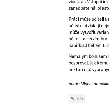
vícekrát. Vstupní i
zanedbatelná, přesto 
Práci může učiteli 
účastníci získají nej
může vytvořit varian
několika verzím hry, 
například během tří
Nemalým bonusem hry
pozorovat, jak komun
někteří nad vybraný
Autor: Michal Homolk
Varianty