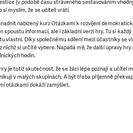
nvestice (v podobě času stráveného sestavováním vhodný
si myslím, že se učiteli vrátí.
DAROVAT
DAROVAT PRAVIDELNĚ
usnadnit nabízený kurz Otázkami k rozvíjení demokratic
en spoustu informací, ale i základní verzi hry. Tu si každ
tu vlastní. Díky společnému sdílení mezi účastníky se v
z nichž si určitě vybere. Napadá mě, že další úpravy hry
dnických hodin.
 je totiž skutečnost, že se žáci lépe poznají a učitel
ikují v malých skupinách. A být třeba příjemně překvap
mi otázkami dokáží zamýšlet.
a