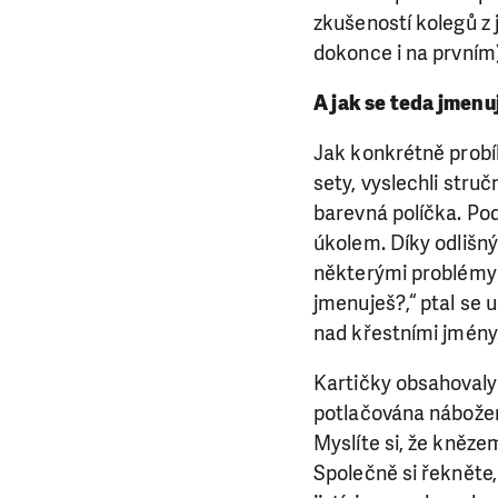
zkušeností kolegů z 
dokonce i na prvním)
A jak se teda jmenu
Jak konkrétně probíh
sety, vyslechli stru
barevná políčka. Podl
úkolem. Díky odlišný
některými problémy 
jmenuješ?,“ ptal se 
nad křestními jmény
Kartičky obsahovaly 
potlačována nábožens
Myslíte si, že kněz
Společně si řekněte,