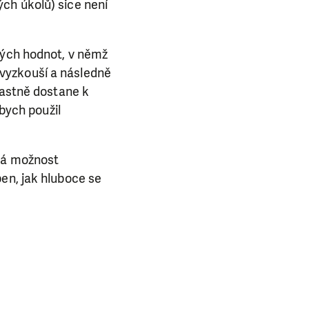
ch úkolů) sice není
kých hodnot, v němž
ý vyzkouší a následně
lastně dostane k
 bych použil
 má možnost
en, jak hluboce se