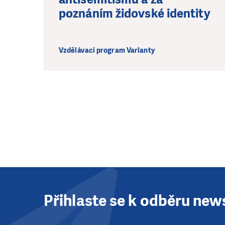
poznáním židovské identity
Vzdělávací program Varianty
Přihlaste se k odběru new