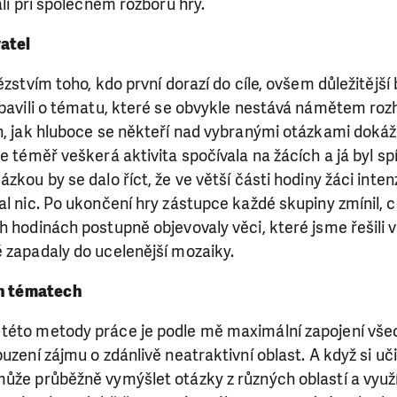
ali při společném rozboru hry.
atel
ězstvím toho, kdo první dorazí do cíle, ovšem důležitější
obavili o tématu, které se obvykle nestává námětem rozh
n, jak hluboce se někteří nad vybranými otázkami dokáž
e téměř veškerá aktivita spočívala na žácích a já byl spí
zkou by se dalo říct, že ve větší části hodiny žáci inten
al nic. Po ukončení hry zástupce každé skupiny zmínil, c
h hodinách postupně objevovaly věci, které jsme řešili v
 zapadaly do ucelenější mozaiky.
SE VÁM, CO DĚLÁME? PODPOŘT
ch tématech
této metody práce je podle mě maximální zapojení všech
 pomáhat smysluplně, neobejdeme se bez Vaší podpory
uzení zájmu o zdánlivě neatraktivní oblast. A když si učit
i jedním darem nebo se stanete pravidelným dárcem K
může průběžně vymýšlet otázky z různých oblastí a vyu
ry nám umožní pomoci vždy tam, kde je to nejvíce potře