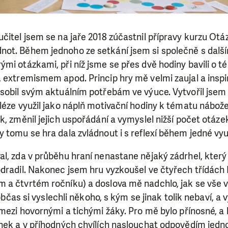
čitel jsem se na jaře 2018 zúčastnil přípravy kurzu Otáz
ot. Během jednoho ze setkání jsem si společně s další
mi otázkami, při níž jsme se přes dvě hodiny bavili o 
 extremismem apod. Princip hry mě velmi zaujal a inspi
ůsobil svým aktuálním potřebám ve výuce. Vytvořil jsem
léze využil jako náplň motivační hodiny k tématu nábožen
k, změnil jejich uspořádání a vymyslel nižší počet otáze
 tomu se hra dala zvládnout i s reflexí během jedné vy
l, zda v průběhu hraní nenastane nějaký zádrhel, který
odradil. Nakonec jsem hru vyzkoušel ve čtyřech třídách
a čtvrtém ročníku) a doslova mě nadchlo, jak se vše vyd
, občas si vyslechli někoho, s kým se jinak tolik nebaví, 
 mezi hovornými a tichými žáky. Pro mě bylo přínosné, a 
nek a v příhodných chvílích naslouchat odpovědím jedno