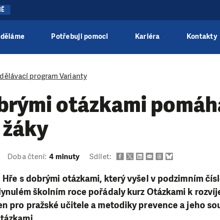
NĚ
 děláme
Potřebuji pomoci
Kariéra
Kontakty
dělávací program Varianty
obrými otázkami pomáhá
 žáky
Doba čtení:
4 minuty
Sdílet:
o Hře s dobrými otázkami, který vyšel v podzimním čísl
plynulém školním roce pořádaly kurz Otázkami k rozví
en pro pražské učitele a metodiky prevence a jeho sou
otázkami.