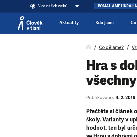
Více našich webů
POMÁHÁME UKRAJI
Aktuality
Kdo jsme
Co
Přeskočit na obsah
Co děláme?
Vz
Hra s d
všechny
Publikováno:
4. 2. 2019
Přečtěte si článek 
školy. Varianty v u
hodnot. ten byl urč
se Hrou s dobrými 