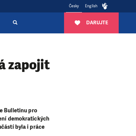
Česky
English
DARUJTE
 zapojit
e Bulletinu pro
jení demokratických
částí byla i práce