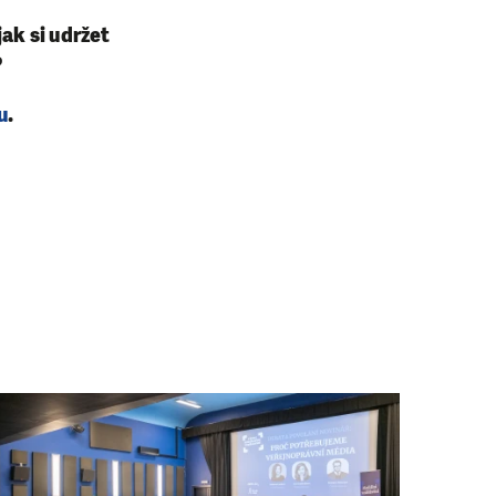
ak si udržet
?
u
.