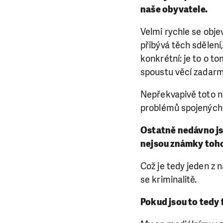
da
naše obyvatele.
Velmi rychle se obje
přibývá těch sdělení
konkrétní: je to o to
spoustu věcí zadarm
Nepřekvapivě toto ne
problémů spojených 
Ostatně nedávno jsm
nejsou známky toho,
Což je tedy jeden z 
se kriminalitě.
Pokud jsou to tedy 