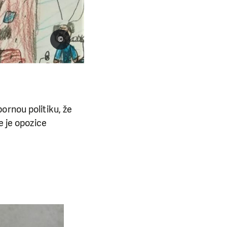
©
ornou politiku, že
e je opozice