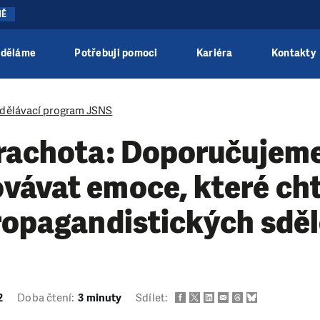
NĚ
 děláme
Potřebuji pomoci
Kariéra
Kontakty
dělávací program JSNS
trachota: Doporučujem
vávat emoce, které cht
ropagandistických sděl
2
Doba čtení:
3 minuty
Sdílet: