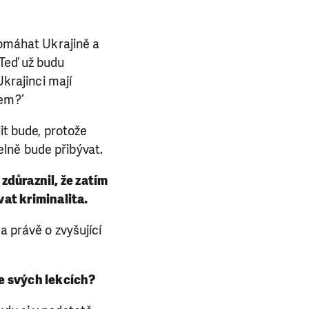
ba.
pomáhat Ukrajině a
 Teď už budu
Ukrajinci mají
dem?‘
it bude, protože
lně bude přibývat.
zdůraznil, že zatím
vat kriminalita.
a právě o zvyšující
ve svých lekcích?