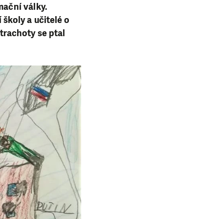
mační války.
školy a učitelé o
rachoty se ptal