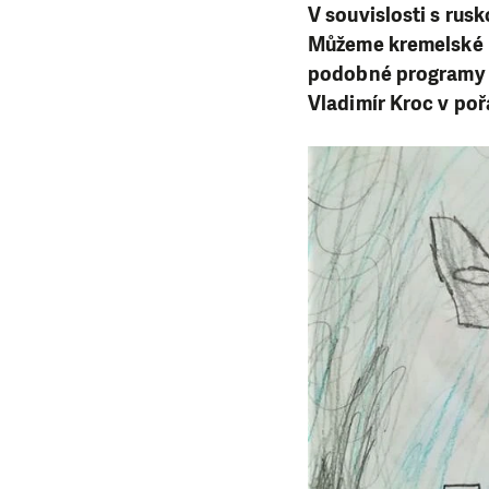
V souvislosti s rus
Můžeme kremelské p
podobné programy z
Vladimír Kroc v po