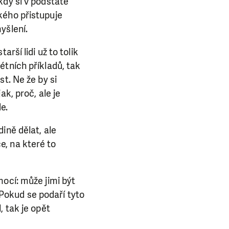
kdy si v podstatě
kého přistupuje
yšlení.
rší lidi už to tolik
étních příkladů, tak
t. Ne že by si
k, proč, ale je
e.
ině dělat, ale
e, na které to
ocí: může jimi být
. Pokud se podaří tyto
, tak je opět