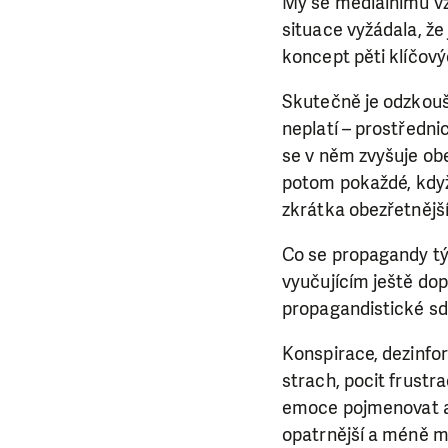
My se mediálnímu vzd
situace vyžádala, ž
koncept pěti klíčový
Skutečně je odzkoušen
neplatí – prostředni
se v něm zvyšuje obe
potom pokaždé, když 
zkrátka obezřetnější
Co se propagandy týč
vyučujícím ještě do
propagandistické sdě
Konspirace, dezinfor
strach, pocit frustra
emoce pojmenovat a č
opatrnější a méně m