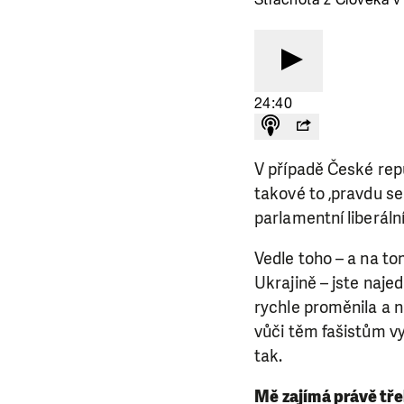
V případě České repu
takové to ‚pravdu se 
parlamentní liberáln
Vedle toho – a na to
Ukrajině – jste naje
rychle proměnila a 
LÍBÍ 
vůči těm fašistům vys
tak.
Abychom mohli
rozhodnete pomoc
Mě zajímá právě tř