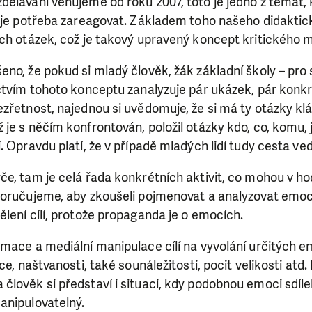
ělávání věnujeme od roku 2007, toto je jedno z témat, 
e je potřeba zareagovat. Základem toho našeho didaktic
ch otázek, což je takový upravený koncept kritického m
o, že pokud si mladý člověk, žák základní školy – pro sta
ctvím tohoto konceptu zanalyzuje pár ukázek, pár konkr
zřetnost, najednou si uvědomuje, že si má ty otázky klás
je s něčím konfrontován, položil otázky kdo, co, komu, ja
. Opravdu platí, že v případě mladých lidí tudy cesta ved
e, tam je celá řada konkrétních aktivit, co mohou v hod
poručujeme, aby zkoušeli pojmenovat a analyzovat emoc
lení cílí, protože propaganda je o emocích.
mace a mediální manipulace cílí na vyvolání určitých em
ce, naštvanosti, také sounáležitosti, pocit velikosti atd
lověk si představí i situaci, kdy podobnou emoci sdílel
anipulovatelný.