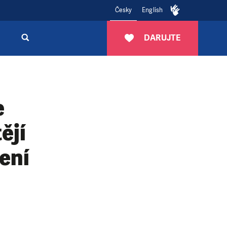
Česky
English
DARUJTE
e
ějí
ení