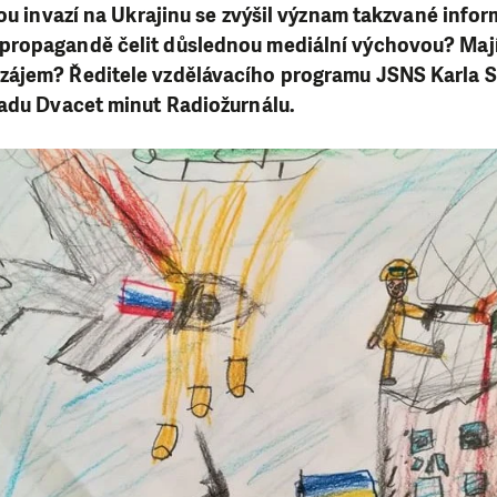
kou invazí na Ukrajinu se zvýšil význam takzvané infor
ropagandě čelit důslednou mediální výchovou? Mají 
ájem? Ředitele vzdělávacího programu JSNS Karla St
řadu Dvacet minut Radiožurnálu.