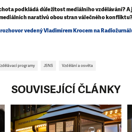
chota podkládá důležitost mediálního vzdělávání? A j
 mediálních narativů obou stran válečného konfliktu
 rozhovor vedený Vladimírem Krocem na Radiožurnál
zdělávací programy
JSNS
Vzdělání a osvěta
SOUVISEJÍCÍ ČLÁNKY