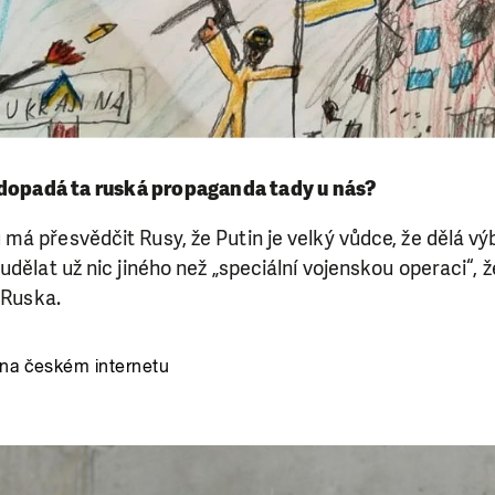
 dopadá ta ruská propaganda tady u nás?
á přesvědčit Rusy, že Putin je velký vůdce, že dělá výb
udělat už nic jiného než „speciální vojenskou operaci“, ž
 Ruska.