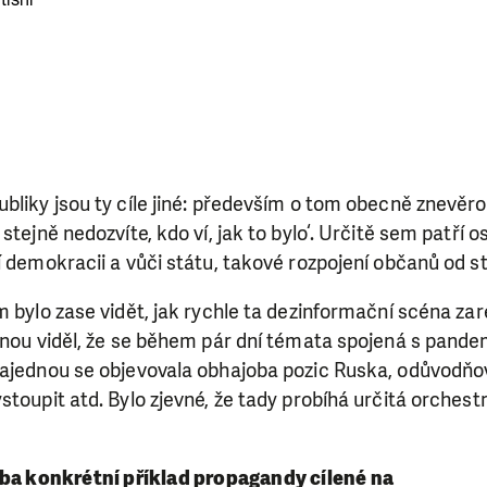
bliky jsou ty cíle jiné: především o tom obecně znevěr
stejně nedozvíte, kdo ví, jak to bylo‘. Určitě sem patří 
í demokracii a vůči státu, takové rozpojení občanů od stá
m bylo zase vidět, jak rychle ta dezinformační scéna za
dnou viděl, že se během pár dní témata spojená s pande
najednou se objevovala obhajoba pozic Ruska, odůvodňov
SE VÁM, CO DĚLÁME? PODPOŘT
toupit atd. Bylo zjevné, že tady probíhá určitá orchestr
 pomáhat smysluplně, neobejdeme se bez Vaší podpory
i jedním darem nebo se stanete pravidelným dárcem K
eba konkrétní příklad propagandy cílené na