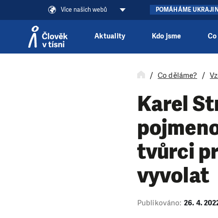
Více našich webů
POMÁHÁME UKRAJI
Aktuality
Kdo jsme
Co
Přeskočit na obsah
Co děláme?
Vz
Karel S
pojmeno
tvůrci p
vyvolat
Publikováno:
26. 4. 202