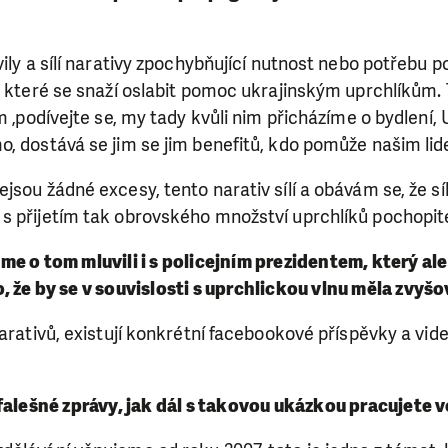
ry nám umožní pomoci vždy tam, kde je to nejvíce potře
vily a sílí narativy zpochybňující nutnost nebo potřebu 
DAROVAT
DAROVAT PRAVIDELNĚ
, které se snaží oslabit pomoc ukrajinským uprchlíkům.
m ‚podívejte se, my tady kvůli nim přicházíme o bydlení, 
o, dostává se jim se jim benefitů, kdo pomůže našim li
jsou žádné excesy, tento narativ sílí a obávám se, že síl
s přijetím tak obrovského množství uprchlíků pochopite
e o tom mluvili i s policejním prezidentem, který ale 
 že by se v souvislosti s uprchlickou vlnu měla zvyšo
narativů, existují konkrétní facebookové příspěvky a vide
falešné zprávy, jak dál s takovou ukázkou pracujete 