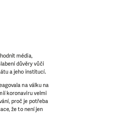
ohodnit média,
oslabení důvěry vůči
tu a jeho institucí.
reagovala na válku na
mií koronaviru velmi
ání, proč je potřeba
E NÁS!
ace, že to není jen
. Ať už se nám
lubu přátel, Vaše