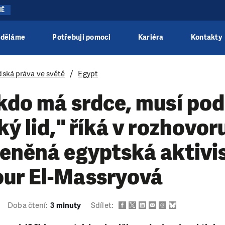
NĚ
 děláme
Potřebuji pomoci
Kariéra
Kontakty
dská práva ve světě
Egypt
 kdo má srdce, musí po
ký lid," říká v rozhovor
ceněná egyptská aktivi
ur El-Massryová
Doba čtení:
3 minuty
Sdílet: