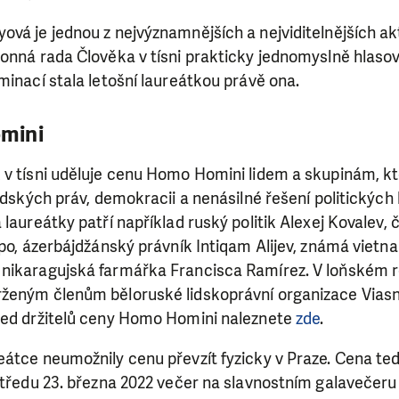
vá je jednou z nejvýznamnějších a nejviditelnějších akt
onná rada Člověka v tísni prakticky jednomyslně hlasova
minací stala letošní laureátkou právě ona.
mini
 v tísni uděluje cenu Homo Homini lidem a skupinám, 
lidských práv, demokracii a nenásilné řešení politických 
SE VÁM, CO DĚLÁME? PODPOŘT
laureátky patří například ruský politik Alexej Kovalev, čí
-po, ázerbájdžánský právník Intiqam Alijev, známá viet
 pomáhat smysluplně, neobejdeme se bez Vaší podpory
nikaragujská farmářka Francisca Ramírez. V loňském r
i jedním darem nebo se stanete pravidelným dárcem K
ženým členům běloruské lidskoprávní organizace Viasna,
ry nám umožní pomoci vždy tam, kde je to nejvíce potře
led držitelů ceny Homo Homini naleznete
zde
.
átce neumožnily cenu převzít fyzicky v Praze. Cena te
DAROVAT
DAROVAT PRAVIDELNĚ
středu 23. března 2022 večer na slavnostním galavečeru