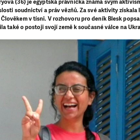
yová (36) je egyptská právnička známá svým aktivis
losti soudnictví a práv vězňů. Za své aktivity získal
lověkem v tísni. V rozhovoru pro deník Blesk popsal
ila také o postoji svojí země k současné válce na Ukra