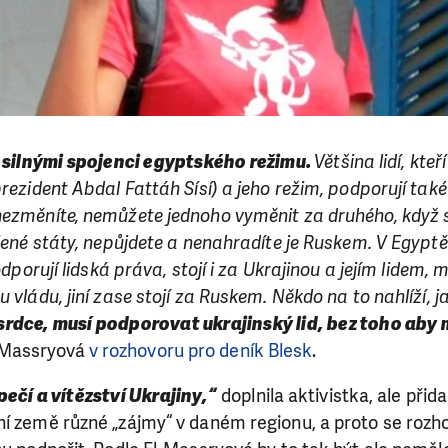
 silnými spojenci egyptského režimu.
Většina lidí, kteř
prezident Abdal Fattáh Sísí) a jeho režim, podporují také
ezměníte, nemůžete jednoho vyměnit za druhého, když si
ojené státy, nepůjdete a nenahradíte je Ruskem. V Egyp
odporují lidská práva, stojí i za Ukrajinou a jejím lidem, m
 vládu, jiní zase stojí za Ruskem. Někdo na to nahlíží, ja
rdce, musí podporovat ukrajinský lid, bez toho aby m
-Massryová
v rozhovoru pro deník Blesk
.
ečí a vítězství Ukrajiny,“
doplnila aktivistka, ale přida
ní země různé „zájmy“ v daném regionu, a proto se ro