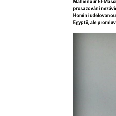
Mahienour El-Massr
prosazování nezávis
Homini udělovanou Č
Egyptě, ale promluv