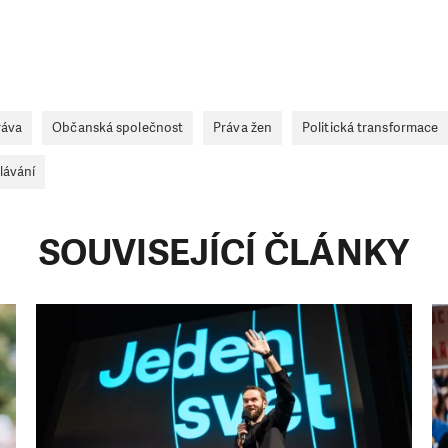
ráva
Občanská společnost
Práva žen
Politická transformace
lávání
SOUVISEJÍCÍ ČLÁNKY