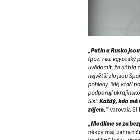
„Putin a Rusko jsou
(poz. red. egyptský 
uvědomit, že ďábla n
největší zlo jsou Sp
pohledy, lidé, kteří p
podporují ukrajinskou
Sísí.
Každý, kdo má s
zájem,“
varovala El
„Modlíme se za bezp
někdy mají zahranič