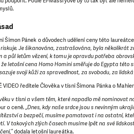
nu podpořit. Podle El-Massryové by to tak být ale nemě
myslů.
ásad
sni Šimon Pánek o důvodech udělení ceny této laureátce
 riskuje. Je šikanována, zastrašována, byla několikrát
 a půl letům vězení, k tomu je opravdu potřeba obrovs
 že letošní cena Homo Homini směřuje do Egypta této st
sazuje svoji kůži za spravedlnost, za svobodu, za lidská
IDEO ředitele Člověka v tísni Šimona Pánka o Mahien
věku v tísni a všem těm, které napadlo mě nominovat 
ur o ceně.
„Dnes, kdy naše srdce jsou s nevinným ukraji
ítězství a bezpečí, musíme pamatovat i na ostatní, kteř
iletí. V takových zlých časech musíme lpět na své lidskos
ení,“
dodala letošní laureátka.