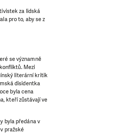
ivistek za lidská
la pro to, aby se z
které se významně
konfliktů. Mezi
E NÁS!
nský literární kritik
namská disidentka
. Ať už se nám
oce byla cena
lubu přátel, Vaše
 kteří zůstávají ve
ba.
dy byla předána v
 v pražské