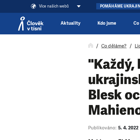
Více našich webů
POMÁHÁME UKRAJI
Aktuality
Kdo jsme
Co
Přeskočit na obsah
Co děláme?
Li
"Každý,
ukrajins
Blesk o
Mahieno
Publikováno:
5. 4. 2022