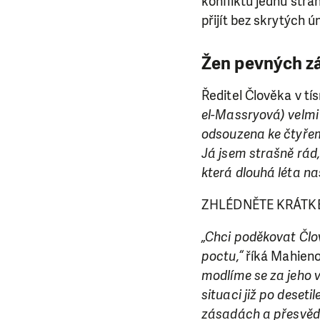
konfliktů jednu stra
přijít bez skrytých ú
Žen pevných z
Ředitel Člověka v tí
el-Massryová) velmi
odsouzena ke čtyřem
Já jsem strašně rád,
která dlouhá léta na
ZHLÉDNĚTE KRÁTKÉ V
„Chci poděkovat Člo
poctu,“
říká Mahieno
modlíme se za jeho v
situaci již po deset
zásadách a přesvědč