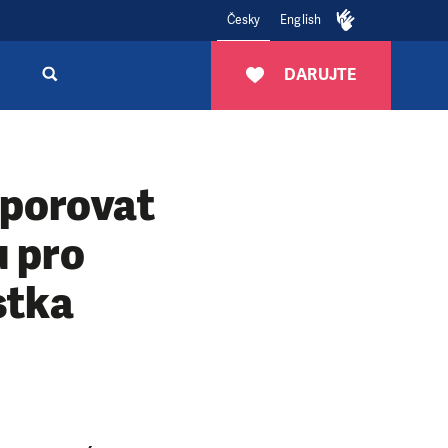
Česky
English
DARUJTE
dporovat
u pro
stka