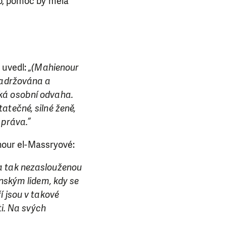
lo, pomoc by měla
 uvedl:
„(Mahienour
 zadržována a
ká osobní odvaha.
atečné, silné ženě,
 práva.“
our el-Massryové:
na tak nezaslouženou
nským lidem, kdy se
í jsou v takové
ti. Na svých