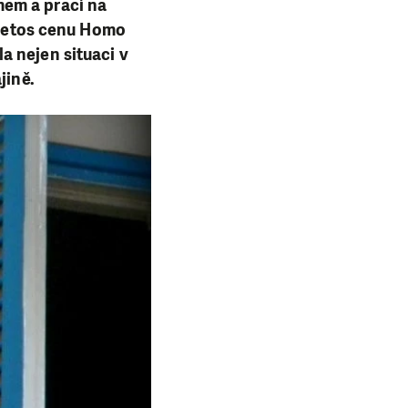
mem a prací na
a letos cenu Homo
a nejen situaci v
jině.