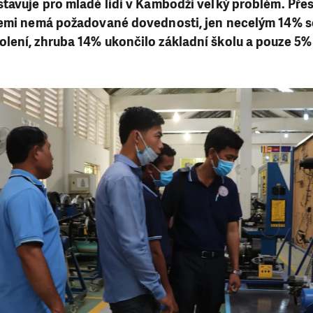
stavuje pro mladé lidi v Kambodži velký problém. Př
zemi nemá požadované dovednosti, jen necelým 14% s
lení, zhruba 14% ukončilo základní školu a pouze 5