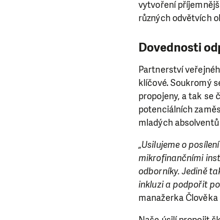
vytvoření příjemnějš
různých odvětvích 
Dovednosti od
Partnerství veřejnéh
klíčové. Soukromý s
propojeny, a tak se
potenciálních zaměs
mladých absolventů 
„Usilujeme o posíle
mikrofinančními ins
LÍBÍ 
odborníky. Jedině ta
inkluzi a podpořit p
Abychom mohli
manažerka Člověka v
rozhodnete pomoc