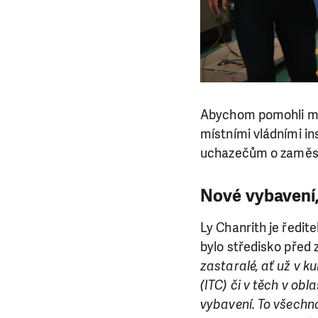
Abychom pomohli mla
místními vládními in
uchazečům o zaměstn
Nové vybavení, 
Ly Chanrith je ředit
bylo středisko před
zastaralé, ať už v 
(ITC) či v těch v obl
vybavení. To všechno