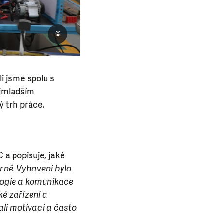
©
i jsme spolu s
ejmladším
ý trh práce.
 a popisuje, jaké
rně. Vybavení bylo
logie a komunikace
ké zařízení a
ali motivaci a často