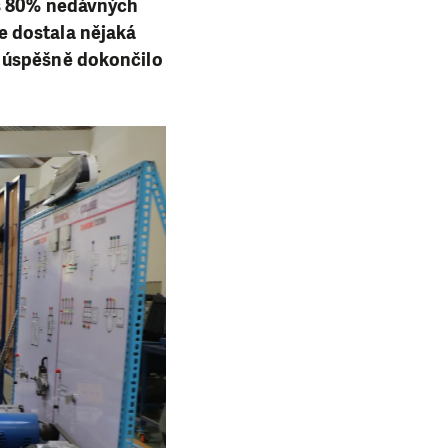
es 80% nedávných
e dostala nějaká
% úspěšně dokončilo