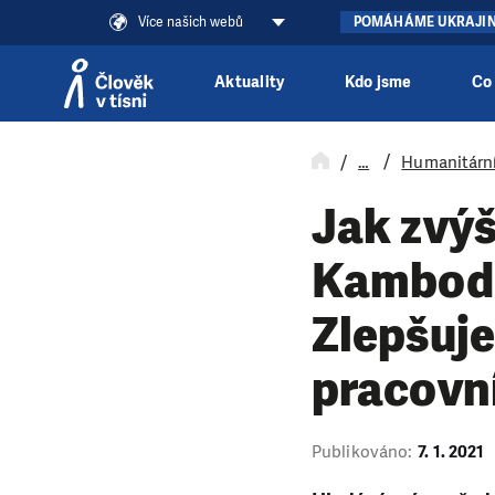
Více našich webů
POMÁHÁME UKRAJI
Aktuality
Kdo jsme
Co
Přeskočit na obsah
Humanitární
…
Jak zvýš
Kambodž
Zlepšuje
pracovn
Publikováno:
7. 1. 2021