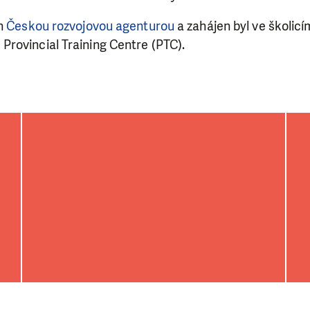
án
Českou rozvojovou agenturou
a zahájen byl ve školicí
rovincial Training Centre (PTC).