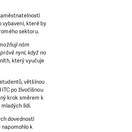
 zaměstnatelnosti
o vybavení, které by
kromého sektoru.
umožňují nám
i právě nyní, když na
ith, který vyučuje
studentů, většinou
d ITC po živočišnou
mný krok směrem k
 mladých lidí.
kých dovedností
e napomohlo k