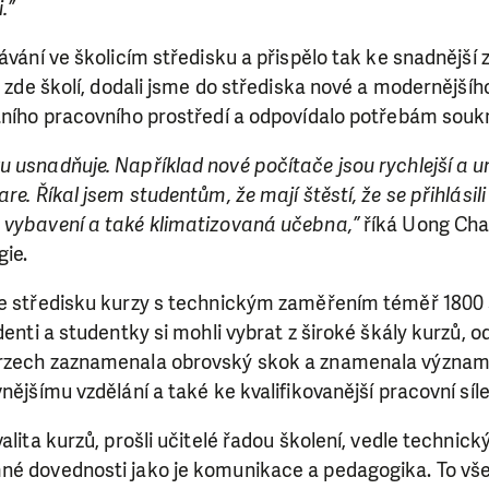
i.”
lávání ve školicím středisku a přispělo tak ke snadnější
se zde školí, dodali jsme do střediska nové a modernějšíh
stního pracovního prostředí a odpovídalo potřebám sou
u usnadňuje. Například nové počítače jsou rychlejší a 
re. Říkal jsem studentům, že mají štěstí, že se přihlásil
 vybavení a také klimatizovaná učebna,”
říká Uong Chan
gie.
ve středisku kurzy s technickým zaměřením téměř 1800 
denti a studentky si mohli vybrat z široké škály kurzů, o
urzech zaznamenala obrovský skok a znamenala význa
nějšímu vzdělání a také ke kvalifikovanější pracovní síle
valita kurzů, prošli učitelé řadou školení, vedle technic
né dovednosti jako je komunikace a pedagogika. To vš