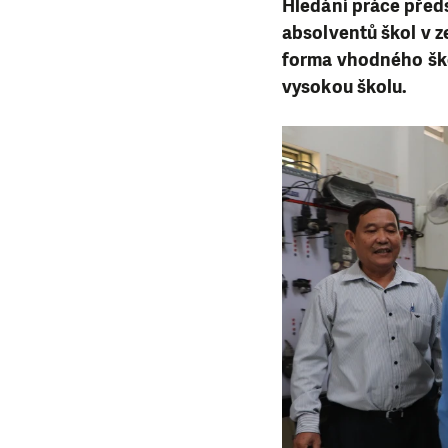
Hledání práce před
absolventů škol v 
forma vhodného ško
vysokou školu.