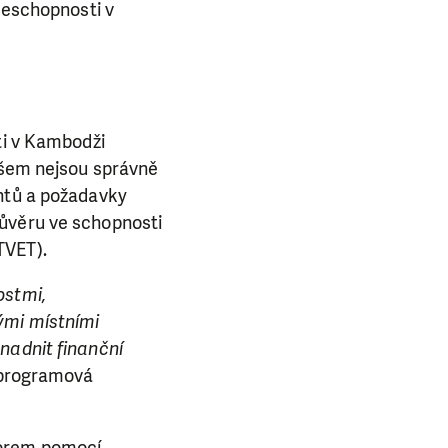
nceschopnosti v
ti v Kambodži
ovšem nejsou správně
entů a požadavky
důvěru ve schopnosti
TVET).
ostmi,
ými místními
E NÁS!
nadnit finanční
 programová
. Ať už se nám
lubu přátel, Vaše