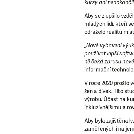
kurzy ani nedokončil
Aby se zlepšilo vzdě
mladých lidí, kteří 
odráželo realitu mí
„Nové vybavení výuk
používat lepší softwa
ně čeká zbrusu nové
informační technolo
V roce 2020 prošlo 
žen a dívek. Tito stu
výrobu. Účast na k
inkluzivnějšímu a rov
Aby byla zajištěna k
zaměřených i na jem