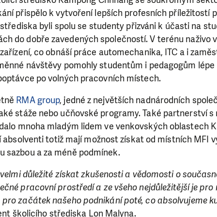
 školicí středisko Kampong Chhnang se soukromým sek
ry nám umožní pomoci vždy tam, kde je to nejvíce potře
ní přispělo k vytvoření lepších profesních příležitostí 
střediska byli spolu se studenty přizváni k účasti na st
 do dobře zavedených společností. V terénu naživo vidě
DAROVAT
DAROVAT PRAVIDELNĚ
zařízení, co obnáší práce automechanika, ITC a i zaměst
výměnné návštěvy pomohly studentům i pedagogům lépe
poptávce po volných pracovních místech.
etně
RMA group
, jedné z největších nadnárodních spole
aké stáže nebo učňovské programy. Také partnerství s
dodalo mnoha mladým lidem ve venkovských oblastech 
í absolventi totiž mají možnost získat od místních MFI 
u sazbou a za méně podmínek.
 velmi důležité získat zkušenosti a vědomosti o součas
čné pracovní prostředí a ze všeho nejdůležitější je pro 
pro začátek našeho podnikání poté, co absolvujeme ku
ent školicího střediska Lon Malyna.