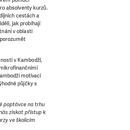
torem pomocí
ba.
pro absolventy kurzů.
udijních cestách a
li, jak probíhají
nání v oblasti
 porozumět
čností v Kambodži,
 mikrofinančními
Kambodži motivaci
výhodné půjčky s
né poptávce na trhu
nás získat přístup k
rzy ve školicím