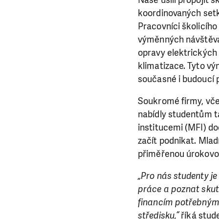
Naše úsilí propojit
da
koordinovaných setká
Pracovníci školicího 
výměnných návštěvách
opravy elektrických 
klimatizace. Tyto 
současné i budoucí 
Soukromé firmy, vč
nabídly studentům t
institucemi (MFI) 
začít podnikat. Mlad
přiměřenou úrokovo
„Pro nás studenty je
práce a poznat skute
financím potřebným 
středisku,“
říká stud