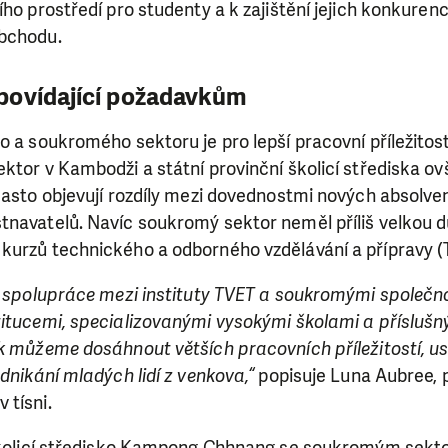
ího prostředí pro studenty a k zajištění jejich konkure
obchodu.
povídající požadavkům
o a soukromého sektoru je pro lepší pracovní příležitos
ektor v Kambodži a státní provinční školicí střediska 
 často objevují rozdíly mezi dovednostmi nových absolv
tnavatelů. Navíc soukromý sektor neměl příliš velkou 
kurzů technického a odborného vzdělávání a přípravy (
ní spolupráce mezi instituty TVET a soukromými společn
titucemi, specializovanými vysokými školami a příslušn
SE VÁM, CO DĚLÁME? PODPOŘT
k můžeme dosáhnout větších pracovních příležitostí, us
odnikání mladých lidí z venkova,“
popisuje Luna Aubree,
 pomáhat smysluplně, neobejdeme se bez Vaší podpory
 tísni.
i jedním darem nebo se stanete pravidelným dárcem K