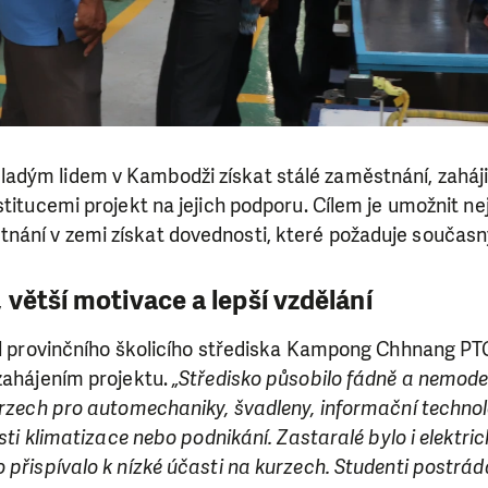
dým lidem v Kambodži získat stálé zaměstnání, zahájil
stitucemi projekt na jejich podporu. Cílem je umožnit n
ání v zemi získat dovednosti, které požaduje současn
větší motivace a lepší vzdělání
el provinčního školicího střediska Kampong Chhnang PTC
 zahájením projektu.
„Středisko působilo fádně a nemode
kurzech pro automechaniky, švadleny, informační techno
asti klimatizace nebo podnikání. Zastaralé bylo i elektric
 přispívalo k nízké účasti na kurzech. Studenti postrád