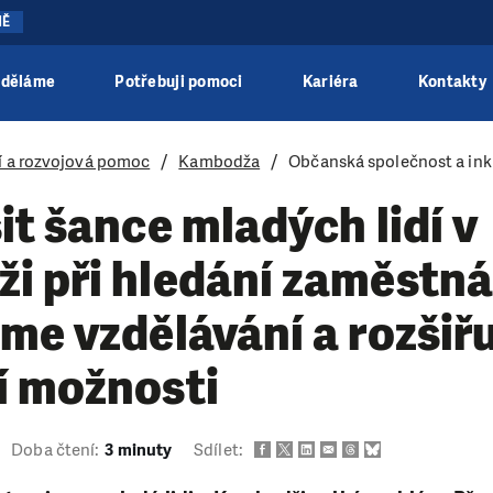
NĚ
 děláme
Potřebuji pomoci
Kariéra
Kontakty
 a rozvojová pomoc
Kambodža
Občanská společnost a inkl
it šance mladých lidí v
i při hledání zaměstná
me vzdělávání a rozšiř
í možnosti
Doba čtení:
3 minuty
Sdílet: