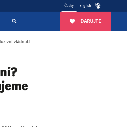
Česky
English
DARUJTE
uzivní vládnutí
ní?
ujeme