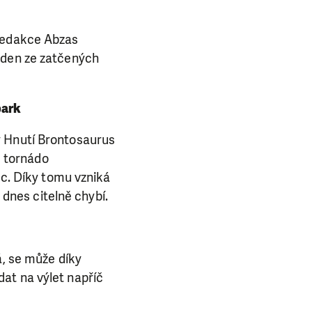
 redakce Abzas
eden ze zatčených
park
y Hnutí Brontosaurus
e tornádo
ec. Díky tomu vzniká
 dnes citelně chybí.
á, se může díky
at na výlet napříč