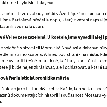
aktorce Leyla Mustafayeva.
novaném stavu svobody médií v Ázerbájdžánu i činnosti
inda Bartošová přečetla dopis, který z vězení napsal j
Hasanli, své malé dceři.
 Vsi se zase zazelená. U kostela jsme vysadili alej i 
 společně s obyvateli Moravské Nové Vsi a dobrovolník
 vedle místního kostela. A hned pod strání - na místě, kd
sme vysadili třešně, mandloně, kaštany a solitérní jírov
eré ji bude nejen zkrášlovat, ale i ochlazovat, a které tu
nová feministická prohlídka města
 skoro jako historický archiv. Každý, kdo se k ní podív
zínů dokumentujících historii i současnost Mostaru vyd
a.