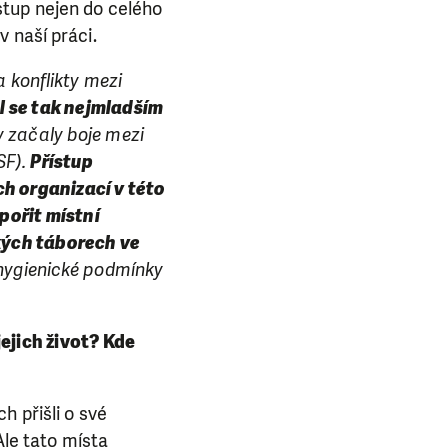
stup nejen do celého
 naší práci.
 konflikty mezi
al se tak nejmladším
y začaly boje mezi
SF).
Přístup
h organizací v této
pořit místní
kých táborech ve
ší hygienické podmínky
ejich život? Kde
h přišli o své
Ale tato místa