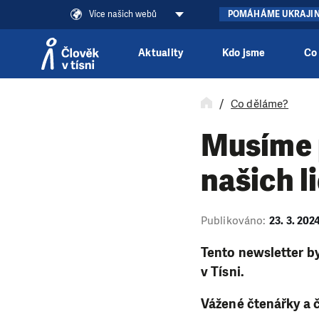
Více našich webů
POMÁHÁME UKRAJI
Aktuality
Kdo jsme
Co
Přeskočit na obsah
Co děláme?
Musíme p
našich l
Publikováno:
23. 3. 202
Tento newsletter by
v Tísni.
Vážené čtenářky a č