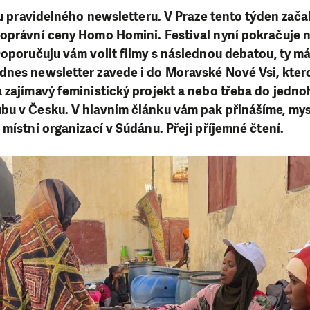
ílu pravidelného newsletteru. V Praze tento týden zača
oprávní ceny Homo Homini. Festival nyní pokračuje nej
Doporučuju vám volit filmy s následnou debatou, ty m
dnes newsletter zavede i do Moravské Nové Vsi, kte
 zajímavý feministický projekt a nebo třeba do jedn
u v Česku. V hlavním článku vám pak přinášíme, mysl
 místní organizací v Súdánu. Přeji příjemné čtení.