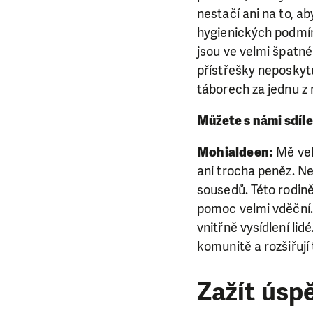
nestačí ani na to, aby
hygienických podmín
jsou ve velmi špatné
přístřešky neposkyt
táborech za jednu z
Můžete s námi sdíl
Mohialdeen:
Mě velm
ani trocha peněz. Ne
sousedů. Této rodině 
pomoc velmi vděční.
vnitřně vysídlení lid
komunitě a rozšiřují
Zažít úsp