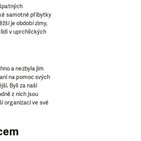
i špatných
aké samotné příbytky
žší je období zimy,
idi v uprchlických
chno a nezbyla jim
ázaní na pomoc svých
ší. Byli za naši
dně z nich jsou
aší organizaci ve své
ncem