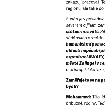
zakazují pracovat. 
regionu, ale také do
Súdán je v posledníc
severem a jihem ze
státem na světě.
Si
súdánskou armádou 
humanitární pomoci
oblasti nepůsobí př
organizaci AWAFY, 
městě Zalingei v ce
a přístup k lékařské
Zaměřujete se na po
bydlí?
Mohammed:
Tito li
příbuzné, rodiny. Te