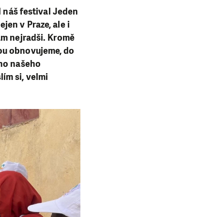
l náš festival Jeden
en v Praze, ale i
ám nejradši. Kromě
rou obnovujeme, do
oho našeho
ím si, velmi