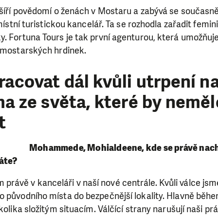
ý šíří povědomí o ženách v Mostaru a zabývá se současn
 místní turistickou kancelář. Ta se rozhodla zařadit femi
y. Fortuna Tours je tak první agenturou, která umožňu
h mostarských hrdinek.
covat dál kvůli utrpení naš
a ze světa, které by neměl
t
Mohammede, Mohialdeene, kde se právě nac
láte?
 právě v kanceláři v naší nové centrále. Kvůli válce jsm
 původního místa do bezpečnější lokality. Hlavně během
kolika složitým situacím. Válčící strany narušují naši pr