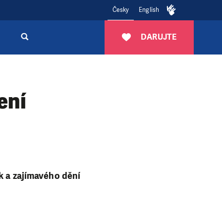
Česky
English
DARUJTE
ení
ek a zajímavého dění