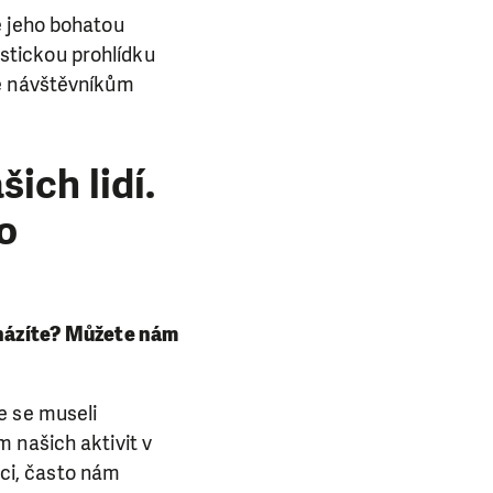
ě jeho bohatou
nistickou prohlídku
je návštěvníkům
ich lidí.
o
házíte? Můžete nám
e se museli
 našich aktivit v
áci, často nám