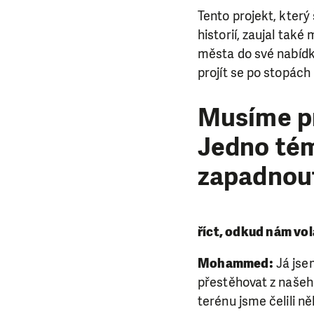
Tento projekt, kter
historií, zaujal také
města do své nabídk
projít se po stopác
Musíme pra
Jedno tém
zapadnou
říct, odkud nám vo
Mohammed:
Já jsem
přestěhovat z našeho
terénu jsme čelili ně