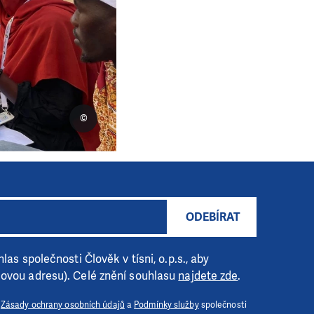
©
ODEBÍRAT
las společnosti Člověk v tísni, o.p.s., aby
lovou adresu). Celé znění souhlasu
najdete zde
.
i
Zásady ochrany osobních údajů
a
Podmínky služby
společnosti