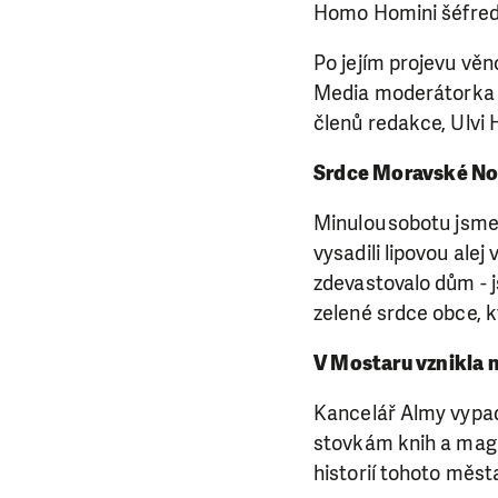
Homo Homini šéfred
Po jejím projevu vě
Media moderátorka L
členů redakce, Ulvi 
Srdce Moravské Nové
Minulou sobotu jsme
vysadili lipovou alej
zdevastovalo dům - j
zelené srdce obce, kt
V Mostaru vznikla 
Kancelář Almy vypadá
stovkám knih a maga
historií tohoto měst