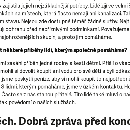
 zajistila jejich nejzákladnější potřeby. Lidé žijí ve velm
kách na místech, která často nemají ani kanalizaci. T
m stavu. Nejsou zde dostupné téměř žádné služby. Nejtě
ují ochranu před nepříznivými podmínkami. Považujeme l
 nejohroženějších skupin, a proto jim pomáháme.
et některé příběhy lidí, kterým společně pomáháme?
i zasáhl příběh jedné rodiny s šesti dětmi. Přišli o vše
mohli si dovolit koupit ani vodu pro své děti a byli odk
jsme poskytli peníze, aby si mohli koupit to nejpotřebněj
 S lidmi, kterým pomáháme, jsme v úzkém kontaktu. Ho
é. Často se z nás stanou přátelé. Tito lidé také mluví o n
 tak povědomí o našich službách.
ěch. Dobrá zpráva před ko