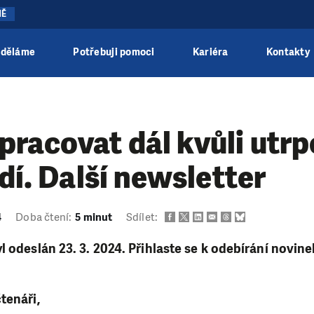
NĚ
 děláme
Potřebuji pomoci
Kariéra
Kontakty
racovat dál kvůli utrp
idí. Další newsletter
4
Doba čtení:
5 minut
Sdílet:
l odeslán 23. 3. 2024. Přihlaste se k odebírání novin
tenáři,