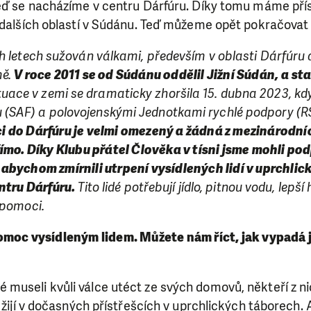
Teď se nacházíme v centru Dárfúru. Díky tomu máme pří
 dalších oblastí v Súdánu. Teď můžeme opět pokračovat v
h letech sužován válkami, především v oblasti Dárfúru a
mě.
V roce 2011 se od Súdánu oddělil Jižní Súdán, a st
tuace v zemi se dramaticky zhoršila 15. dubna 2023, kd
(SAF) a polovojenskými Jednotkami rychlé podpory (R
 do Dárfúru je velmi omezený a žádná z mezinárodníc
ímo. Díky Klubu přátel Člověka v tísni jsme mohli pod
abychom zmírnili utrpení vysídlených lidí v uprchlic
ntru Dárfúru.
Tito lidé potřebují jídlo, pitnou vodu, lep
 pomoci.
moc vysídleným lidem. Můžete nám říct, jak vypadá j
dé museli kvůli válce utéct ze svých domovů, někteří z nic
ď žijí v dočasných přístřešcích v uprchlických táborech. 