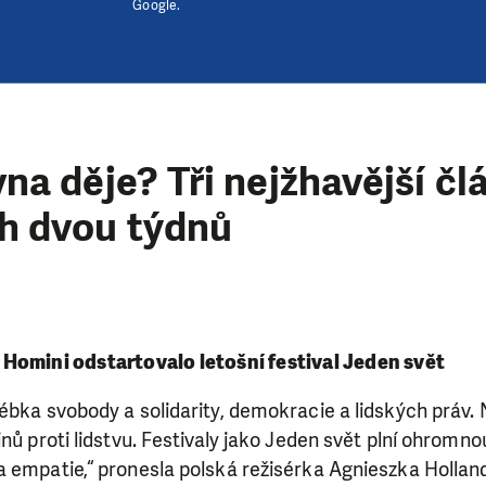
Google.
na děje? Tři nejžhavější čl
h dvou týdnů
Homini odstartovalo letošní festival Jeden svět
ébka svobody a solidarity, demokracie a lidských práv.
nů proti lidstvu. Festivaly jako Jeden svět plní ohromnou
 empatie,“ pronesla polská režisérka Agnieszka Holland