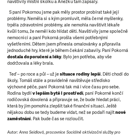
navštívily místní školku a Anežku tam zapsaly.
S paní Pokornou jsme pak měly prostor probírat také její
problémy. Neměla si s kým promluvit, měla černé myšlenky,
trpěla zdravotními problémy, ale nemohla navštívit lékaře
kvůli tomu, že neměl kdo hlídat děti. Navštívily jsme společně
nemocnici a paní Pokorná prošla všemi potřebnými
vyšetřeními. Dětem jsem přinesla omalovánky a připravila
jednoduché hry, které je během čekání zabavily. Paní Pokorná
dostala doporučení a léky
. Bylo jen potřeba, aby vše
dodržovala a léky brala.
Teď – po roce a půl – už je
situace rodiny lepší
. Děti chodí do
školy, Tomáš stále a pravidelně navštěvuje středisko
výchovné péče, paní Pokorná tak má i více času pro sebe.
Rodina bydlí
v lepším bytě i prostředí
, paní Pokorné končí
rodičovská dovolená a připravuje se, že bude hledat práci,
která by jim pomohla zlepšit také finanční situaci. Ještě
nějakou dobu se tedy budeme vídat, než se podaří najít
nové
zaměstnání
. Pak bude čas se rozloučit.
Autor: Anna Seidlová, pracovnice Sociálně aktivizační služby pro