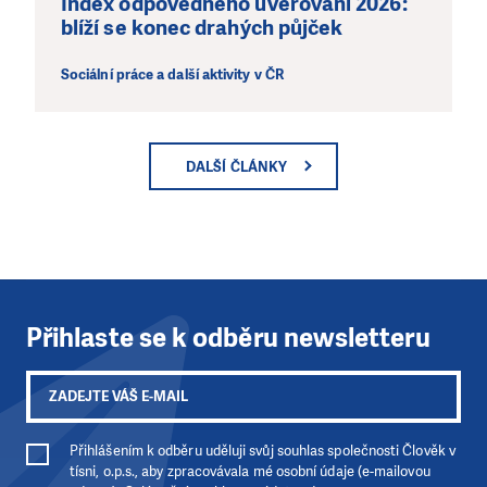
Index odpovědného úvěrování 2026:
blíží se konec drahých půjček
Sociální práce a další aktivity v ČR
DALŠÍ ČLÁNKY
Přihlaste se k odběru newsletteru
Přihlášením k odběru uděluji svůj souhlas společnosti Člověk v
tísni, o.p.s., aby zpracovávala mé osobní údaje (e-mailovou