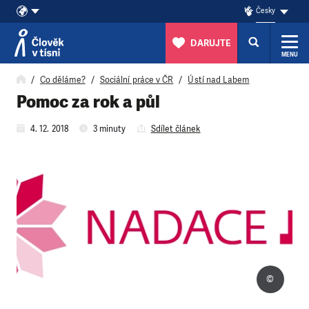
Česky
DARUJTE
MENU
Přeskočit na obsah
Co děláme?
Sociální práce v ČR
Ústí nad Labem
Pomoc za rok a půl
4. 12. 2018
3 minuty
Sdílet článek
©