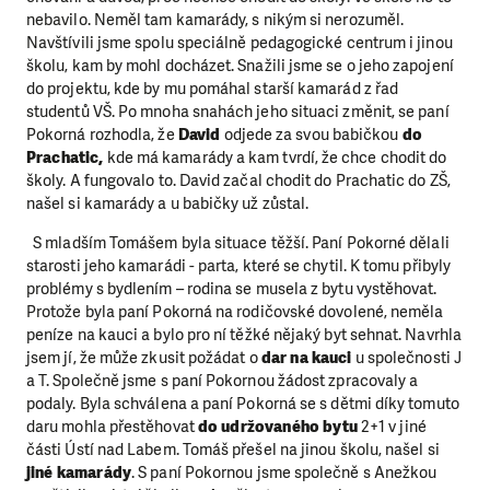
nebavilo. Neměl tam kamarády, s nikým si nerozuměl.
Navštívili jsme spolu speciálně pedagogické centrum i jinou
školu, kam by mohl docházet. Snažili jsme se o jeho zapojení
do projektu, kde by mu pomáhal starší kamarád z řad
studentů VŠ. Po mnoha snahách jeho situaci změnit, se paní
Pokorná rozhodla, že
David
odjede za svou babičkou
do
Prachatic,
kde má kamarády a kam tvrdí, že chce chodit do
školy. A fungovalo to. David začal chodit do Prachatic do ZŠ,
našel si kamarády a u babičky už zůstal.
S mladším Tomášem byla situace těžší. Paní Pokorné dělali
starosti jeho kamarádi - parta, které se chytil. K tomu přibyly
problémy s bydlením – rodina se musela z bytu vystěhovat.
Protože byla paní Pokorná na rodičovské dovolené, neměla
peníze na kauci a bylo pro ní těžké nějaký byt sehnat. Navrhla
jsem jí, že může zkusit požádat o
dar na kauci
u společnosti J
a T. Společně jsme s paní Pokornou žádost zpracovaly a
podaly. Byla schválena a paní Pokorná se s dětmi díky tomuto
daru mohla přestěhovat
do udržovaného bytu
2+1 v jiné
části Ústí nad Labem. Tomáš přešel na jinou školu, našel si
jiné kamarády
. S paní Pokornou jsme společně s Anežkou