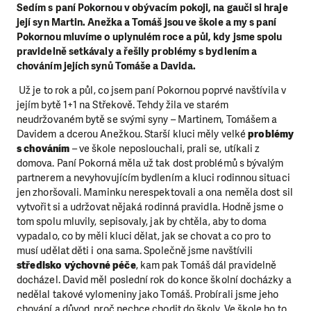
Sedím s paní Pokornou v obývacím pokoji, na gauči si hraje
její syn Martin. Anežka a Tomáš jsou ve škole a my s paní
Pokornou mluvíme o uplynulém roce a půl, kdy jsme spolu
pravidelně setkávaly a řešily problémy s bydlením a
chováním jejích synů Tomáše a Davida.
Už je to rok a půl, co jsem paní Pokornou poprvé navštívila v
jejím bytě 1+1 na Střekově. Tehdy žila ve starém
neudržovaném bytě se svými syny – Martinem, Tomášem a
Davidem a dcerou Anežkou. Starší kluci měly velké
problémy
s chováním
– ve škole neposlouchali, prali se, utíkali z
domova. Paní Pokorná měla už tak dost problémů s bývalým
partnerem a nevyhovujícím bydlením a kluci rodinnou situaci
jen zhoršovali. Maminku nerespektovali a ona neměla dost sil
vytvořit si a udržovat nějaká rodinná pravidla. Hodně jsme o
tom spolu mluvily, sepisovaly, jak by chtěla, aby to doma
vypadalo, co by měli kluci dělat, jak se chovat a co pro to
musí udělat děti i ona sama. Společně jsme navštívili
středisko výchovné péče
, kam pak Tomáš dál pravidelně
docházel. David měl poslední rok do konce školní docházky a
nedělal takové vylomeniny jako Tomáš. Probírali jsme jeho
chování a důvod, proč nechce chodit do školy. Ve škole ho to