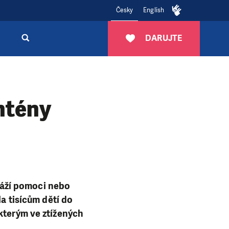
Česky
English
DARUJTE
antény
okáží pomoci nebo
la tisícům dětí do
 kterým ve ztížených