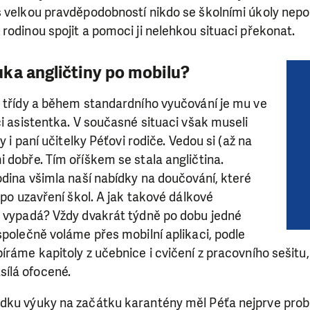
s velkou pravděpodobností nikdo se školními úkoly nepo
rodinou spojit a pomoci ji nelehkou situaci překonat.
ka angličtiny po mobilu?
é třídy a během standardního vyučování je mu ve
ci asistentka. V současné situaci však museli
ky i paní učitelky Péťovi rodiče. Vedou si (až na
 dobře. Tím oříškem se stala angličtina.
odina všimla naší nabídky na doučování, které
 po uzavření škol. A jak takové dálkové
y vypadá? Vždy dvakrát týdně po dobu jedné
společně voláme přes mobilní aplikaci, podle
íráme kapitoly z učebnice i cvičení z pracovního sešitu
ílá ofocené.
dku výuky na začátku karantény měl Péťa nejprve probl