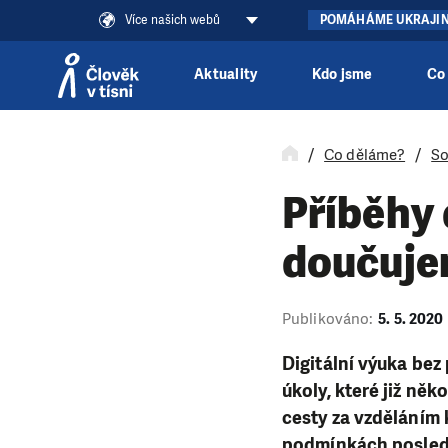
Více našich webů
POMÁHÁME UKRAJI
Aktuality
Kdo jsme
Co
Přeskočit na obsah
Co děláme?
So
Příběhy 
doučuj
Publikováno:
5. 5. 2020
Digitální výuka bez 
úkoly, které již něk
cesty za vzděláním 
podmínkách posled