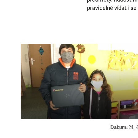
pravidelně vídat i s
LÍBÍ 
Abychom mohli
Datum:
24. 
rozhodnete pomoc