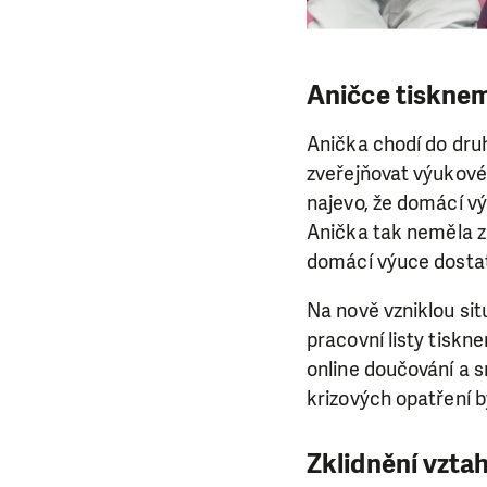
Aničce tiskne
Anička chodí do druh
zveřejňovat výukové
najevo, že domácí v
Anička tak neměla zp
domácí výuce dostate
Na nově vzniklou sit
pracovní listy tisk
online doučování a 
krizových opatření b
Zklidnění vzta