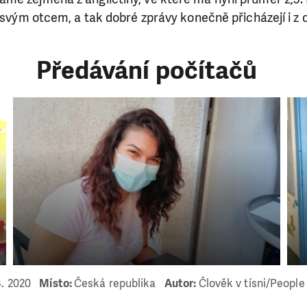
e svým otcem, a tak dobré zprávy konečně přicházejí i z
Předávání počítačů
SE VÁM, CO DĚLÁME? PODPOŘT
 pomáhat smysluplně, neobejdeme se bez Vaší podpory
4. 2020
Místo:
Česká republika
Autor:
Člověk v tísni/People
i jedním darem nebo se stanete pravidelným dárcem K