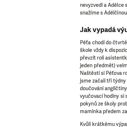
nevyzvedl a Adélce 
snažíme s Adélčinou 
Jak vypadá výu
Péťa chodí do čtvrt
škole vždy k dispozi
převzít roli asistent
jeden předmět) velmi
Naštěstí si Péťova r
jsme začali tři týdny
doučování angličtin
vyučovací hodiny si 
pokynů ze školy prob
maminka předem zas
Kvůli krátkému výpa