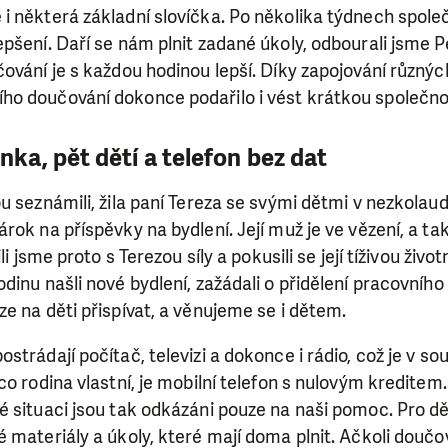
 některá základní slovíčka. Po několika týdnech společ
epšení. Daří se nám plnit zadané úkoly, odbourali jsme
ování je s každou hodinou lepší. Díky zapojování různýc
o doučování dokonce podařilo i vést krátkou společno
a, pět dětí a telefon bez dat
u seznámili, žila paní Tereza se svými dětmi v nezkola
rok na příspěvky na bydlení. Její muž je ve vězení, a ta
li jsme proto s Terezou síly a pokusili se její tíživou životn
dinu našli nové bydlení, zažádali o přidělení pracovního 
e na děti přispívat, a věnujeme se i dětem.
trádají počítač, televizi a dokonce i rádio, což je v so
co rodina vlastní, je mobilní telefon s nulovým kreditem
é situaci jsou tak odkázáni pouze na naši pomoc. Pro d
 materiály a úkoly, které mají doma plnit. Ačkoli doučo