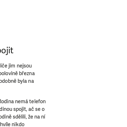
ba.
ojit
diče jim nejsou
polovině března
podobně byla na
Rodina nemá telefon
inou spojit, ač se o
ně sdělili, že na ní
hvíle nikdo