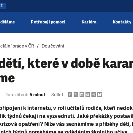
NĚ
 děláme
Potřebuji pomoci
Kariéra
Kontakty
ciální práce v ČR
Doučování
dětí, které v době kar
eme
Doba čtení:
5 minut
Sdílet:
připojení k internetu, v roli učitelů rodiče, kteří ned
olik týdnů čekají na vyzvednutí. Jaké překážky postavi
krizová opatření? Níže vás seznámíme s příběhy dětí,
ních týdnů pomáháme se zvládáním školního učiva.