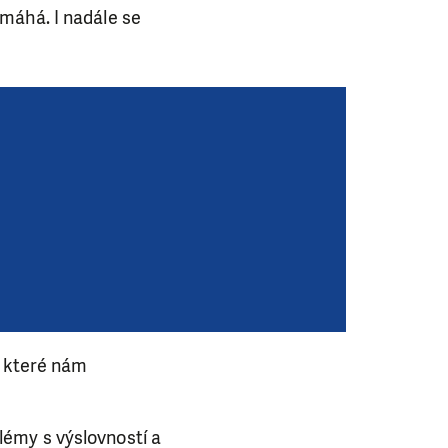
máhá. I nadále se
, které nám
émy s výslovností a