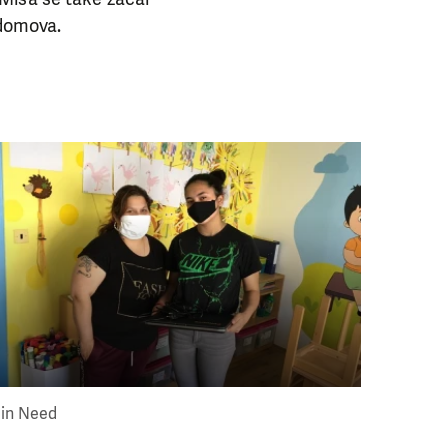
 domova.
E NÁS!
. Ať už se nám
 in Need
lubu přátel, Vaše