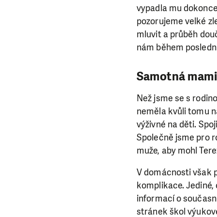
vypadla mu dokonce i
pozorujeme velké zl
mluvit a průběh douč
nám během posledníh
Samotná mamink
Než jsme se s rodino
neměla kvůli tomu ná
výživné na děti. Spoji
Společně jsme pro ro
muže, aby mohl Terez
V domácnosti však pos
komplikace. Jediné, 
informací o současn
stránek škol výukové