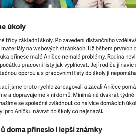
me úkoly
é třídy základní školy. Po zavedení distančního vzděláván
 materiály na webových stránkách. Už během prvních d
ýuka přinese malé Aničce nemalé problémy. Rodina nevla
očátku pracovní listy jak vyplňovat. Její rodiče jí navíc
čnou oporou a s pracovními listy do školy jí nepomáhaj
uaci jsme proto rychle zareagovali a začali Aničce pomá
neme a dopravujeme k ní domů. Minimálně dvakrát týdně
snažíme se společně zvládnout co nejvíce domácích úkol
yl pro Aničku návrat do školy co nejsnazší.
hů doma přineslo i lepší známky