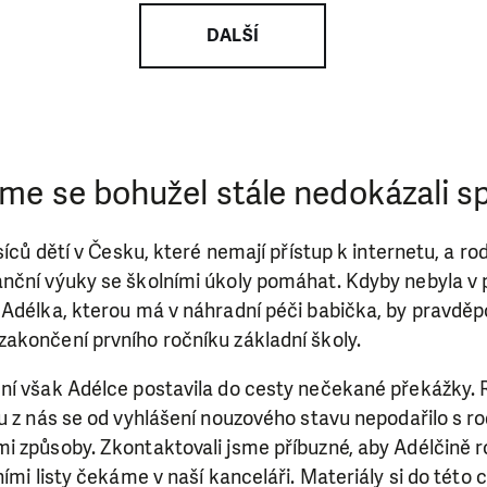
ry nám umožní pomoci vždy tam, kde je to nejvíce potře
DALŠÍ
DAROVAT
DAROVAT PRAVIDELNĚ
me se bohužel stále nedokázali sp
síců dětí v Česku, které nemají přístup k internetu, a ro
nční výuky se školními úkoly pomáhat. Kdyby nebyla v 
 Adélka, kterou má v náhradní péči babička, by pravdě
akončení prvního ročníku základní školy.
ní však Adélce postavila do cesty nečekané překážky. 
u z nás se od vyhlášení nouzového stavu nepodařilo s rod
 způsoby. Zkontaktovali jsme příbuzné, aby Adélčině rodi
ími listy čekáme v naší kanceláři. Materiály si do této c