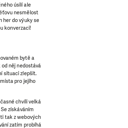
ného úsilí ale
 Péťovu nesmělost
h her do výuky se
u konverzaci!
udovaném bytě a
k od něj nedostává
í situaci zlepšit.
místa pro jejího
učasné chvíli velká
. Se získáváním
ěti tak z webových
vání zatím probíhá