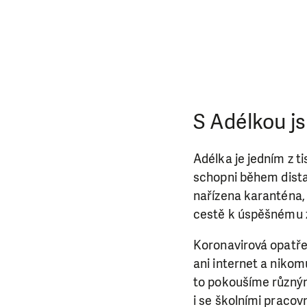
da
S Adélkou js
Adélka je jedním z ti
schopni během dista
nařízena karanténa,
cestě k úspěšnému z
Koronavirová opatře
ani internet a nikom
to pokoušíme různými
i se školními pracovn