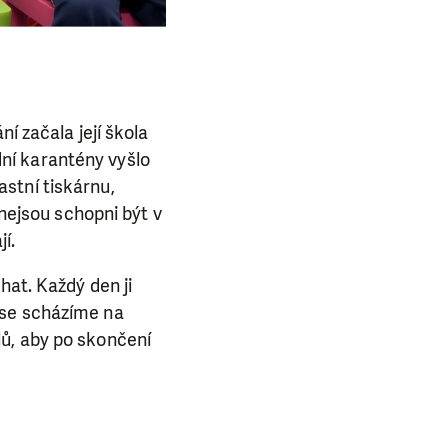
í začala její škola
ní karantény vyšlo
stní tiskárnu,
 nejsou schopni být v
í.
hat. Každý den ji
 se scházíme na
ů, aby po skončení