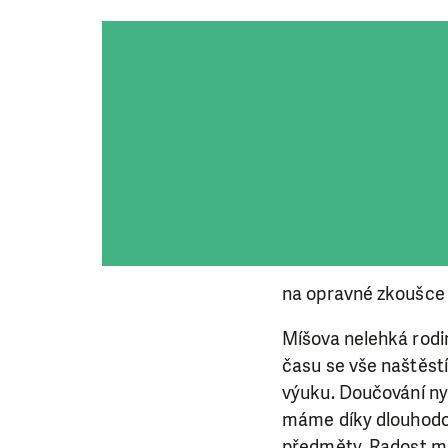
na opravné zkoušce 
Míšova nelehká rodi
času se vše naštěstí 
výuku. Doučování nyn
máme díky dlouhodo
předměty. Radost má