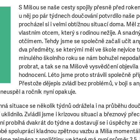
S Míšou se naše cesty spojily přesně před roke
u něj po pár týdnech doučování potvrdilo naše 
procházel si i velmi obtížnou situací doma. Měl z
vlastním otcem, který s rodinou nežije. A snadný
otčímem. Tehdy jsme se společně začali učit angl
dva předměty, se kterými měl ve škole nejvíce 
minulého školního roku se nám bohužel nepodař
probrat, a tak se na Míšově vysvědčení objevil
hodnocení. Léto jsme proto strávili společně př
Přestože dějepis zvládl bez problémů, v boji s a
neuspěl a ročník nyní opakuje.
nná situace se několik týdnů odrážela i na průběhu do
uklidnilo. Zvládli jsme i krizovou situaci a březnový pře
í probíhá dvakrát do týdne a dostavují se i úspěchy ze 
bé spolupráci kladnou zpětnou vazbu a Míša momentál
me zejména z angličtiny, ve které má nyní průměr 2,5. 