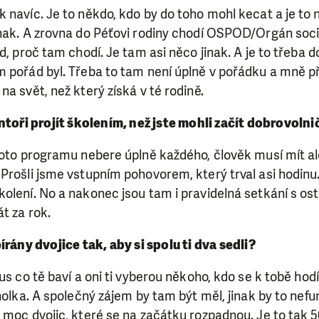
ry nám umožní pomoci vždy tam, kde je to nejvíce potře
 navíc. Je to někdo, kdo by do toho mohl kecat a je to
inak. A zrovna do Péťovi rodiny chodí OSPOD/Orgán soc
d, proč tam chodí. Je tam asi něco jinak. A je to třeba do
DAROVAT
DAROVAT PRAVIDELNĚ
 pořád byl. Třeba to tam není úplně v pořádku a mně přij
na svět, než který získá v té rodině.
ntoři projít školením, než jste mohli začít dobrovolni
ohoto programu nebere úplně každého, člověk musí mít a
Prošli jsme vstupním pohovorem, který trval asi hodinu.
olení. No a nakonec jsou tam i pravidelná setkání s os
t za rok.
rány dvojice tak, aby si spolu ti dva sedli?
us co tě baví a oni ti vyberou někoho, kdo se k tobě hodí
 holka. A společný zájem by tam být měl, jinak by to nef
 moc dvojic, které se na začátku rozpadnou. Je to tak 