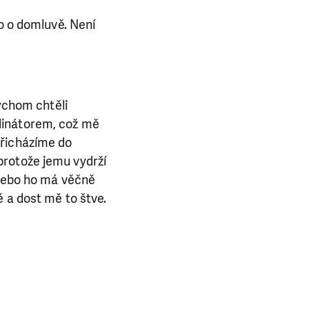
to o domluvě. Není
bychom chtěli
dinátorem, což mě
přicházíme do
protože jemu vydrží
 nebo ho má věčně
 a dost mě to štve.
E NÁS!
. Ať už se nám
lubu přátel, Vaše