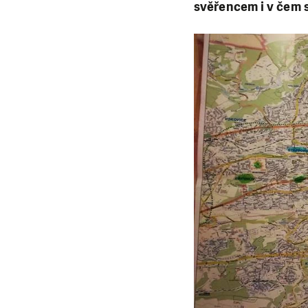
svěřencem i v čem 