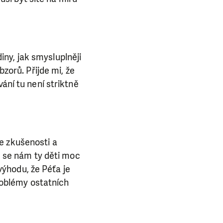
ny, jak smysluplněji
bzorů. Přijde mi, že
ání tu není striktně
e zkušenosti a
že se nám ty děti moc
ýhodu, že Péťa je
problémy ostatních