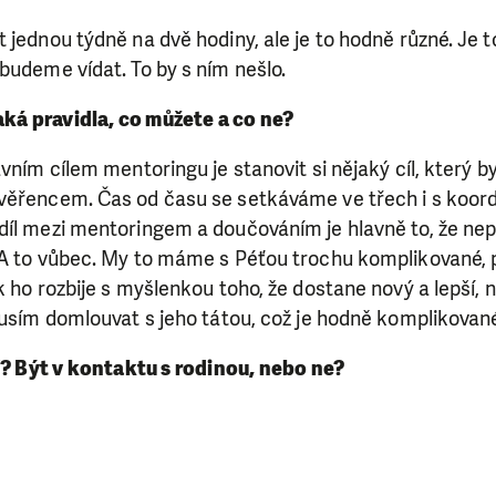
 jednou týdně na dvě hodiny, ale je to hodně různé. Je 
budeme vídat. To by s ním nešlo.
aká pravidla, co můžete a co ne?
avním cílem mentoringu je stanovit si nějaký cíl, který 
věřencem. Čas od času se setkáváme ve třech i s koor
díl mezi mentoringem a doučováním je hlavně to, že ne
 A to vůbec. My to máme s Péťou trochu komplikované, 
k ho rozbije s myšlenkou toho, že dostane nový a lepší,
musím domlouvat s jeho tátou, což je hodně komplikované
í? Být v kontaktu s rodinou, nebo ne?
SE VÁM, CO DĚLÁME? PODPOŘT
 pomáhat smysluplně, neobejdeme se bez Vaší podpory
i jedním darem nebo se stanete pravidelným dárcem K