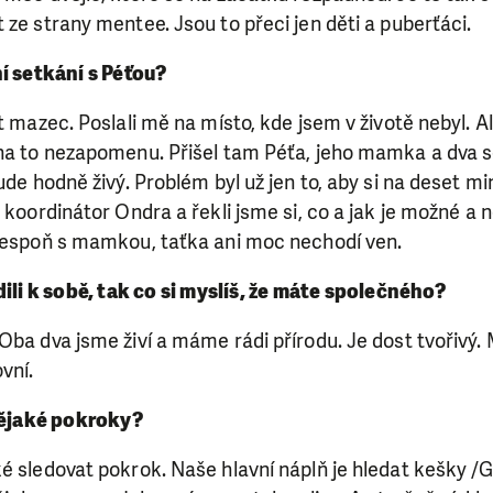
 ze strany mentee. Jsou to přeci jen děti a puberťáci.
í setkání s Péťou?
t mazec. Poslali mě na místo, kde jsem v životě nebyl. Al
 na to nezapomenu. Přišel tam Péťa, jeho mamka a dva 
ude hodně živý. Problém byl už jen to, aby si na deset mi
i koordinátor Ondra a řekli jsme si, co a jak je možné a
alespoň s mamkou, taťka ani moc nechodí ven.
ili k sobě, tak co si myslíš, že máte společného?
Oba dva jsme živí a máme rádi přírodu. Je dost tvořivý.
vní.
nějaké pokroky?
é sledovat pokrok. Naše hlavní náplň je hledat kešky /