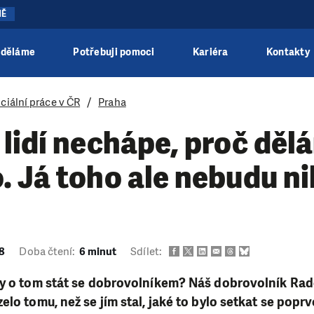
NĚ
 děláme
Potřebuji pomoci
Kariéra
Kontakty
ciální práce v ČR
Praha
lidí nechápe, proč děl
 Já toho ale nebudu n
18
Doba čtení:
6 minut
Sdílet:
dy o tom stát se dobrovolníkem? Náš dobrovolník Ra
elo tomu, než se jím stal, jaké to bylo setkat se popr