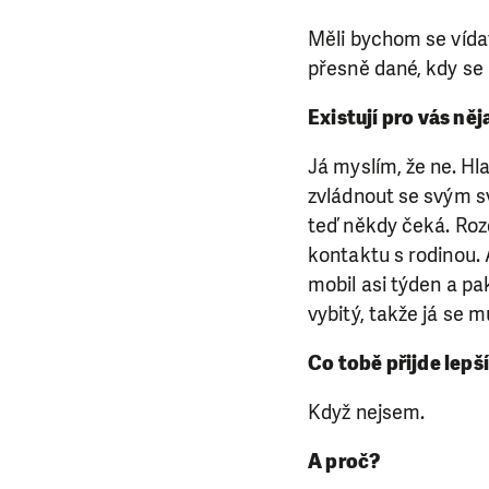
Měli bychom se vídat
přesně dané, kdy se 
Existují pro vás něj
Já myslím, že ne. Hl
zvládnout se svým s
teď někdy čeká. Roz
kontaktu s rodinou.
mobil asi týden a pa
vybitý, takže já se 
Co tobě přijde lepš
LÍBÍ 
Když nejsem.
Abychom mohli
A proč?
rozhodnete pomoc