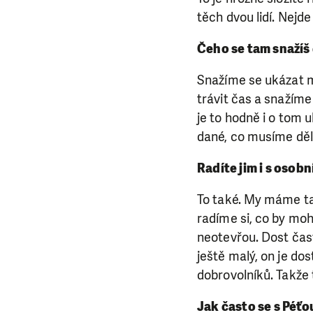
těch dvou lidí. Nejde
Čeho se tam snaží
Snažíme se ukázat m
trávit čas a snažíme 
je to hodně i o tom 
dané, co musíme dělat
Radíte jim i s osob
To také. My máme ta
radíme si, co by moh
neotevřou. Dost čas
ještě malý, on je do
dobrovolníků. Takže 
Jak často se s Péťo