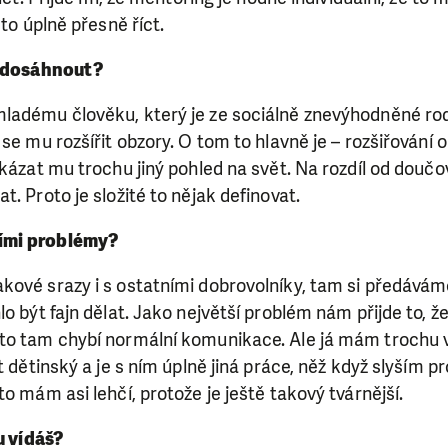
 to úplně přesně říct.
š dosáhnout?
ladému člověku, který je ze sociálně znevýhodněné rodi
se mu rozšířit obzory. O tom to hlavně je – rozšiřování o
ukázat mu trochu jiný pohled na svět. Na rozdíl od doučov
. Proto je složité to nějak definovat.
ními problémy?
kové srazy i s ostatními dobrovolníky, tam si předávám
lo být fajn dělat. Jako největší problém nám přijde to, 
to tam chybí normální komunikace. Ale já mám trochu v
st dětinský a je s ním úplně jiná práce, něž když slyším 
to mám asi lehčí, protože je ještě takový tvárnější.
u vídáš?