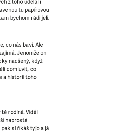
ch z toho udělal i
ravenou tu papírovou
kam bychom rádi jeli.
, co nás baví. Ale
o zajímá. Jenomže on
ycky nadšený, když
li domluvit, co
 a historii toho
 té rodině. Viděl
eší naprosté
pak si říkáš tyjo a já