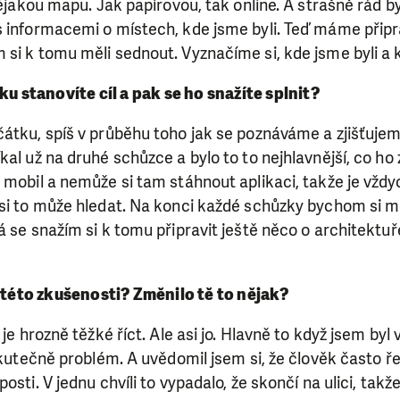
nějakou mapu. Jak papírovou, tak online. A strašně rád by
s informacemi o místech, kde jsme byli. Teď máme přip
si k tomu měli sednout. Vyznačíme si, kde jsme byli a 
ku stanovíte cíl a pak se ho snažíte splnit?
átku, spíš v průběhu toho jak se poznáváme a zjišťujeme
kal už na druhé schůzce a bylo to to nejhlavnější, co h
 mobil a nemůže si tam stáhnout aplikaci, takže je vžd
si to může hledat. Na konci každé schůzky bychom si mě
á se snažím si k tomu připravit ještě něco o architektuře
é této zkušenosti? Změnilo tě to nějak?
 je hrozně těžké říct. Ale asi jo. Hlavně to když jsem byl v
 skutečně problém. A uvědomil jsem si, že člověk často ř
osti. V jednu chvíli to vypadalo, že skončí na ulici, takže 