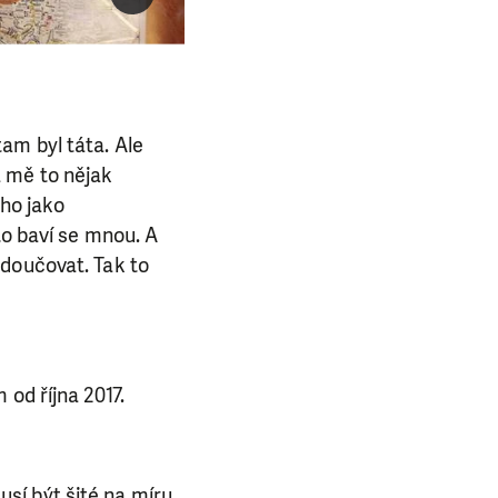
am byl táta. Ale
 mě to nějak
ého jako
to baví se mnou. A
 doučovat. Tak to
od října 2017.
musí být šité na míru