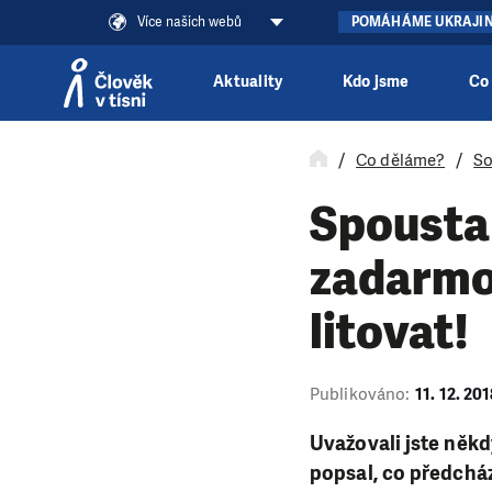
Více našich webů
POMÁHÁME UKRAJI
Aktuality
Kdo jsme
Co
Přeskočit na obsah
Co děláme?
So
Spousta 
zadarmo.
litovat!
Publikováno:
11. 12. 20
Uvažovali jste něk
popsal, co předcház