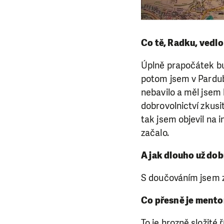
Co tě, Radku, vedl
Úplně prapočátek bud
potom jsem v Pardub
nebavilo a měl jsem 
dobrovolnictví zkusi
tak jsem objevil na
začalo.
A jak dlouho už dob
S doučováním jsem za
Co přesně je mento
To je hrozně složité 