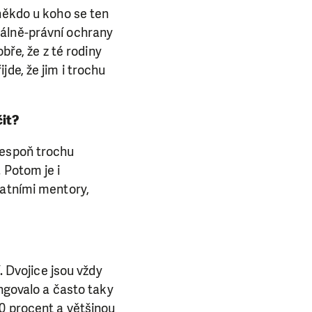
ba.
 někdo u koho se ten
iálně-právní ochrany
bře, že z té rodiny
de, že jim i trochu
čit?
lespoň trochu
 Potom je i
tatními mentory,
. Dvojice jsou vždy
ungovalo a často taky
50 procent a většinou