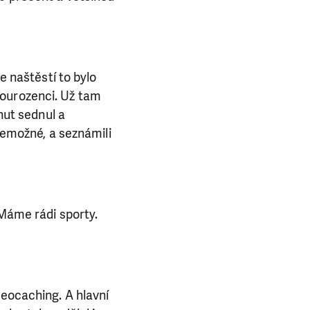
e naštěstí to bylo
sourozenci. Už tam
nut sednul a
 nemožné, a seznámili
 Máme rádi sporty.
Geocaching. A hlavní