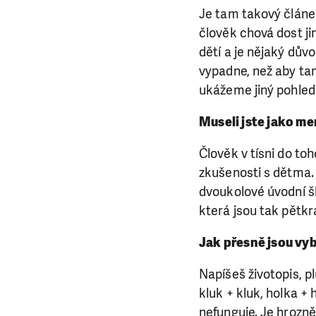
da
Je tam takový článek
člověk chová dost j
dětí a je nějaký důvo
vypadne, než aby tam
ukážeme jiný pohled 
Museli jste jako me
Člověk v tísni do t
zkušenosti s dětma. 
dvoukolové úvodní šk
která jsou tak pětkrá
Jak přesně jsou vybí
Napíšeš životopis, pl
kluk + kluk, holka +
nefunguje. Je hrozně