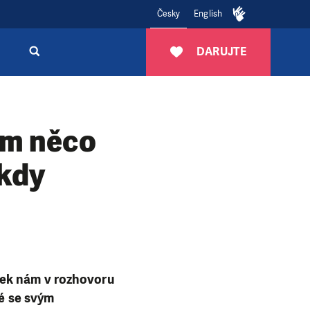
Česky
English
DARUJTE
ám něco
ikdy
dek nám v rozhovoru
vé se svým