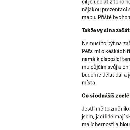
cíl je udělat z toho 
nějakou prezentaci 
mapu. Příště bychom 
Takže vy si na začát
Nemusí to být na zač
Péťa mi o keškách ří
nemá k dispozici ten
mu půjčím svůj a on 
budeme dělat dál a j
místa.
Co si odnášíš z cel
Jestli mě to změnilo,
jsem, jací lidé mají
malichernosti a hloup