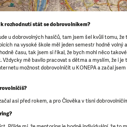
o k rozhodnutí stát se dobrovolníkem?
e u dobrovolných hasičů, tam jsem šel kvůli tomu, že t
icích na vysoké škole měl jeden semestr hodně volný a
hodně času, tak jsem si říkal, že bych mohl něco takov
t. Vždycky mě bavilo pracovat s dětma a myslím, že i je 
 internetu možnost dobrovolničit u KONEPA a začal jsem
rovolničíš?
čal asi před rokem, a pro Člověka v tísni dobrovolničím 
ring?
říct. Přijde mi, že mentoring je hodně individuální, že to 