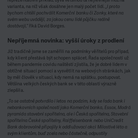
reprezentativní příklad, bývá většinou ta nejlevnější možná
varianta, na níž však dosáhne jen malý počet lidí.
„I proto
bychom chtěli pochválit Komerční banku či Zonky, které na
svém webu uvádějí, za jakou cenu lidé půjčku reálně
dostávají,“
říká David Borges.
Nepříjemná novinka: vyšší úroky z prodlení
Již tradičně jsme se zaměřili na podmínky věřitelů pro případ,
kdy klient přestává být schopen splácet. Řada společností už
během pandemie covidu naštěstí zjistila, že je dobré lidem v
obtížné situaci pomoci a vysvětlit na webových stránkách, jak
by měl člověk v situaci, kdy nemá na splátku, postupovat.
Většina velkých českých bank se v této oblasti výrazně
zlepšila.
„To se ostatně potvrdilo i letos na podzim, kdy se řada bank i
nebankovních společností jako Komerční banka, Essox, Modrá
pyramida stavební spořitelna, ale i Česká spořitelna, Stavební
spořitelna České spořitelny, Raiffeisenbank nebo UniCredit
Bank dobrovolně připojily k oddlužovací akci Milostivé léto a
svým klientům, buď zcela nebo částečně, odpustily