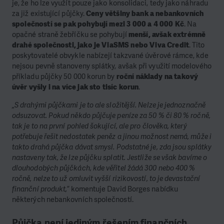
je, že ho lze využít pouze jako konsolidaci, tedy jako náhradu
za již existující půjčky.
Ceny většiny bank a nebankovních
společností se pak pohybují mezi 3 000 a 4 000 Kč
. Na
opačné straně žebříčku se pohybují
menší, avšak extrémně
drahé společnosti, jako je ViaSMS nebo Viva Credit
. Tito
poskytovatelé obvykle nabízejí takzvané úvěrové rámce, kde
nejsou pevně stanoveny splátky, avšak při využití modelového
příkladu půjčky 50 000 korun by
roční náklady na takový
úvěr vyšly i na více jak sto tisíc korun
.
„S drahými půjčkami je to ale složitější. Nelze je jednoznačně
odsuzovat. Pokud někdo půjčuje peníze za 50 % či 80 % ročně,
tak je to na první pohled šokující, ale pro člověka, který
potřebuje řešit nedostatek peněz a jinou možnost nemá, může i
takto drahá půjčka dávat smysl. Podstatné je, zda jsou splátky
nastaveny tak, že lze půjčku splatit. Jestliže se však bavíme o
dlouhodobých půjčkách, kde věřitel žádá 300 nebo 400 %
ročně, nelze to už omluvit vyšší rizikovostí, to je devastační
finanční produkt,“
komentuje David Borges nabídku
některých nebankovních společností.
Půjčka není jediným řešením finančních