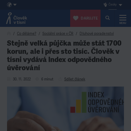
Česky
DARUJTE
MENU
Přeskočit na obsah
Co děláme?
Sociální práce v ČR
Dluhové poradenství
Stejně velká půjčka může stát 1700
korun, ale i přes sto tisíc. Člověk v
tísni vydává Index odpovědného
úvěrování
30. 11. 2022
6 minut
Sdílet článek