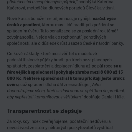
příslušenství u nesplácených půjček,“
podotýká Kateřina
Kučerová, metodička dluhových poradců Člověka v tísni.
Novinkou, a bohužel ne příjemnou, je nynější
nárůst výše
úroků z prodlení
, kterou musí lidé hradit při zpoždění se
splácením úvěru. Tato penalizace se za poslední rok téměř
zdvojnásobila. Nejde však o rozhodnutí jednotlivých
společností, ale o důsledek růstu sazeb České národní banky.
Celkové náklady, které musí věřitel u modelové
padesátitisícové půjčky hradit po třech nezaplacených
splátkách, zesplatnění a doplacení dluhu až po půl roce
se u
férovějších společností pohybuje zhruba mezi 8 000 až 15
000 Kč
.
Některé společnosti si k tomu přičítají ještě úrok z
úvěru
, což splacení dluhu dál znesnadňuje.
„Velmi
doporučujeme všem, kteří se dostanou se splátkou do prodlení,
aby nepřestali komunikovat s věřitelem,“
doplňuje Daniel Hůle.
Transparentnost se zlepšuje
Za roky, kdy Index zveřejňujeme, počáteční nedůvěru a
nevraživost ze strany některých poskytovatelů vystřídal