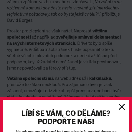
zájem o zpětnou vazbu a snahu se zlepšovat.
„Na začátku se
vzájemná komunikace často nesla v rovině „plníme všechny
legislativní požadavky, tak co byste ještě chtěli?",“
přibližuje
David Borges.
Prostor pro zlepšení se však našel. Naprostá
většina
společností
už například
zveřejňuje smluvní dokumentaci
na svých internetových stránkách.
Dříve to bylo spíše
výjimečné. Vidět patnáct stránek hustě popsaného textu
včetně všech smluvních podmínek a ceníků až těsně před
podpisem, kdy už žadatel nemá šanci je v klidu prostudovat,
jsme nepovažovali za férový přístup.
Většina společností má
na webu dnes už i
kalkulačku
,
přestože to zákon neukládá. Pro zájemce o úvěr je však
zásadní, umožňuje totiž získat lepší představu, co bude úvěr
stát a jak dobře je splatitelný. Zájemce si také může snadno
udělat srovnání více nabídek.
LÍBÍ SE VÁM, CO DĚLÁME?
PODPOŘTE NÁS!
„Mnohé společnosti naše doporučení
berou do úvahy. Je to ostatně vidět i