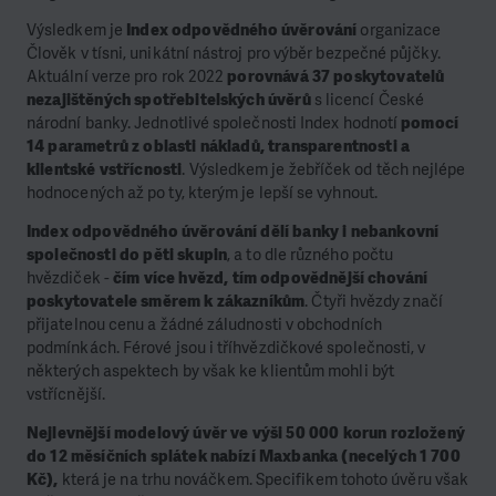
Výsledkem je
Index odpovědného úvěrování
organizace
Člověk v tísni, unikátní nástroj pro výběr bezpečné půjčky.
Aktuální verze pro rok 2022
porovnává 37 poskytovatelů
nezajištěných spotřebitelských úvěrů
s licencí České
národní banky. Jednotlivé společnosti Index hodnotí
pomocí
14 parametrů z oblasti nákladů, transparentnosti a
klientské vstřícnosti
. Výsledkem je žebříček od těch nejlépe
hodnocených až po ty, kterým je lepší se vyhnout.
Index odpovědného úvěrování dělí banky i nebankovní
společnosti do pěti skupin
, a to dle různého počtu
hvězdiček -
čím více hvězd, tím odpovědnější chování
poskytovatele směrem k zákazníkům
. Čtyři hvězdy značí
přijatelnou cenu a žádné záludnosti v obchodních
podmínkách. Férové jsou i tříhvězdičkové společnosti, v
některých aspektech by však ke klientům mohli být
vstřícnější.
Nejlevnější modelový úvěr ve výši 50 000 korun rozložený
do 12 měsíčních splátek nabízí Maxbanka (necelých 1 700
Kč),
která je na trhu nováčkem. Specifikem tohoto úvěru však