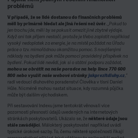
problémů
V případě, že se lidé dostanou do finančních problémů
měli by primárně hledat ale jiná řešení než úvěr
.
„Pokud to
jen trochu jde, měli by se pokusit omezit jiné zbytné výdaje.
Když ani tak příjem nestačí, protože je třeba zaplatit například
vysoký nedoplatek za energie, je na místě požádat na Úřadu
práce o tzv. mimořádnou okamžitou pomoc. S navýšenými
náklady na bydlení pak může pomoci pravidelný příspěvek na
bydlení. Pokud lidé nevědí, jak si o státní podporu zažádat,
mohou se obrátit na naše poradce na help lince 770 600
800 nebo využít naše webové stránky
jakprezitdluhy.cz
,“
radí vedoucí dluhového poradenství Člověka v tísni Daniel
Hůle. Nicméně mohou nastat situace, kdy rozumná půjčka
může být dalším východiskem.
Při sestavování Indexu jsme tentokrát věnovali více
pozornosti přesnosti údajů uvedených na internetových
stránkách poskytovatelů. Ukázalo se, že
některé údaje jsou
stále zavádějící
. Málokterý poskytovatel například uvádí
typické úrokové sazby. To, čemu některé společnosti říkají