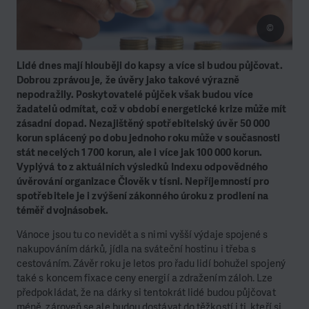
©
Lidé dnes mají hlouběji do kapsy a více si budou půjčovat.
Dobrou zprávou je, že úvěry jako takové výrazně
nepodražily. Poskytovatelé půjček však budou více
žadatelů odmítat, což v období energetické krize může mít
zásadní dopad. Nezajištěný spotřebitelský úvěr 50 000
korun splácený po dobu jednoho roku může v současnosti
stát necelých 1 700 korun, ale i více jak 100 000 korun.
Vyplývá to z aktuálních výsledků Indexu odpovědného
úvěrování organizace Člověk v tísni. Nepříjemností pro
spotřebitele je i zvýšení zákonného úroku z prodlení na
téměř dvojnásobek.
Vánoce jsou tu co nevidět a s nimi vyšší výdaje spojené s
nakupováním dárků, jídla na sváteční hostinu i třeba s
cestováním. Závěr roku je letos pro řadu lidí bohužel spojený
také s koncem fixace ceny energií a zdražením záloh. Lze
předpokládat, že na dárky si tentokrát lidé budou půjčovat
méně, zároveň se ale budou dostávat do těžkostí i ti, kteří si