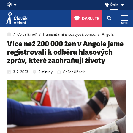
Česky
DARUJTE
MENU
Přeskočit na obsah
Co děláme?
Humanitární a rozvojová pomoc
Angola
Více než 200 000 žen v Angole jsme
registrovali k odběru hlasových
zpráv, které zachraňují životy
3. 2. 2023
2 minuty
Sdílet článek