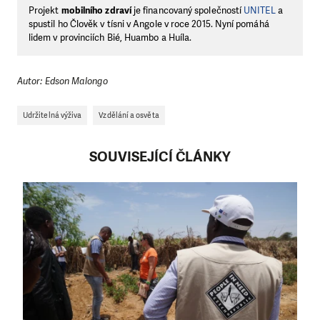
Projekt
mobilního zdraví
je financovaný společností
UNITEL
a
spustil ho Člověk v tísni v Angole v roce 2015. Nyní pomáhá
lidem v provinciích Bié, Huambo a Huíla.
Autor: Edson Malongo
Udržitelná výživa
Vzdělání a osvěta
SOUVISEJÍCÍ ČLÁNKY