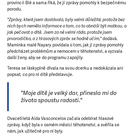
provincii Bié a sama říká, že jí zprávy pomohly k bezpečnému
porodu.
"Zprávy, které jsem dostávala, byly velmi důležité, protože bez
nich bych neměla informace o tom, co to obnáší být matkou, a
jak pečovat o dítě. Jsem za ně velmi ráda, protože jsem
prvorodička, a z hlasových zpráv se hodně učím,"
dodává.
Maminka malé Nayary povídala o tom, jak jí zprávy pomohly
předcházet problémům a nemocem v těhotenství, a vyzvala
další ženy, aby se do programu zapojily.
Teresa se láskyplně dívala na svou dcerku a nedokázala ani
popsat, co pro ni dítě představuje.
"Moje dítě je velký dar, přinesla mi do
života spoustu radosti."
Dvacetiletá Aida Vasconcelos začala odebírat hlasové
zprávy, když byla v osmém měsíci těhotenství, a svěřila se
nám, jak užitečné pro ni byly.