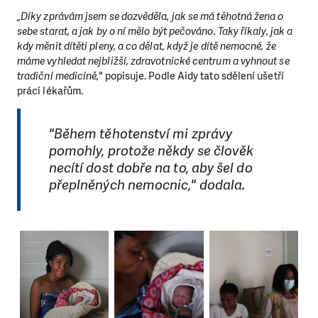
„Díky zprávám jsem se dozvěděla, jak se má těhotná žena o
sebe starat, a jak by o ní mělo být pečováno. Taky říkaly, jak a
kdy měnit dítěti pleny, a co dělat, když je dítě nemocné, že
máme vyhledat nejbližší, zdravotnické centrum a vyhnout se
tradiční medicíně,"
popisuje. Podle Aidy tato sdělení ušetří
práci lékařům.
"Během těhotenství mi zprávy
pomohly, protože někdy se člověk
necítí dost dobře na to, aby šel do
přeplněných nemocnic," dodala.