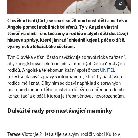
©
Člověk v tísni (ČvT) se snaží snížit úmrtnost dětí a matek v
Angole pomocí mobilních telefonů. Ty v Angole vlastní
téměř všichni. Těhotné ženy a rodiče malých dětí dostávají
hlasové zprávy, které jim radí ohledně kojení, péče o dítě,
výživy nebo lékařského ošetření.
Tým Člověka v tísni často navštěvuje zdravotnická zařízení,
aby zaregistroval telefonní čísla těhotných žen a čerstvých
rodičů. Angolská telekomunikační společnost
UNITEL
rozesílá hlasové zprávy s informacemi, které by nastávající
rodiče měli znát. Díky nim se dozví například o správných
postupech během těhotenství, o důležitosti předporodních
konzultací a o péči, kterou je třeba věnovat novorozencům.
Důležité rady pro nastávající maminky
Terese Victor je 21 let a žije se svými rodiči v obci Kuito v