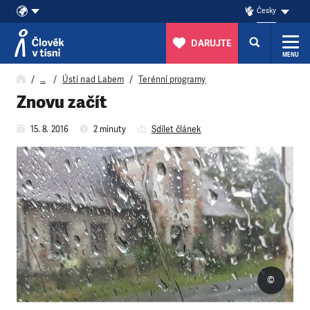
Česky
DARUJTE
MENU
Přeskočit na obsah
…
Ústí nad Labem
Terénní programy
Znovu začít
15. 8. 2016
2 minuty
Sdílet článek
©