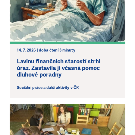
PODPOŘTE NÁS!
Abychom mohli pomáhat smysluplně, neobejdeme se
bez Vaší podpory. Ať už se nám rozhodnete pomoci
jedním darem nebo se stanete pravidelným dárcem
Klubu přátel, Vaše dary nám umožní pomoci vždy tam,
kde je to nejvíce potřeba.
14. 7. 2026 | doba čtení 3 minuty
DAROVAT
DAROVAT PRAVIDELNĚ
Lavinu finančních starostí strhl
úraz. Zastavila ji včasná pomoc
dluhové poradny
Sociální práce a další aktivity v ČR