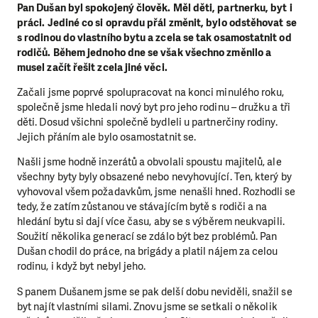
Pan Dušan byl spokojený člověk. Měl děti, partnerku, byt i
práci. Jediné co si opravdu přál změnit, bylo odstěhovat se
s rodinou do vlastního bytu a zcela se tak osamostatnit od
rodičů. Během jednoho dne se však všechno změnilo a
musel začít řešit zcela jiné věci.
Začali jsme poprvé spolupracovat na konci minulého roku,
společně jsme hledali nový byt pro jeho rodinu – družku a tři
děti. Dosud všichni společně bydleli u partnerčiny rodiny.
Jejich přáním ale bylo osamostatnit se.
Našli jsme hodně inzerátů a obvolali spoustu majitelů, ale
všechny byty byly obsazené nebo nevyhovující. Ten, který by
vyhovoval všem požadavkům, jsme nenašli hned. Rozhodli se
tedy, že zatím zůstanou ve stávajícím bytě s rodiči a na
hledání bytu si dají více času, aby se s výběrem neukvapili.
Soužití několika generací se zdálo být bez problémů. Pan
Dušan chodil do práce, na brigády a platil nájem za celou
rodinu, i když byt nebyl jeho.
S panem Dušanem jsme se pak delší dobu neviděli, snažil se
byt najít vlastními silami. Znovu jsme se setkali o několik