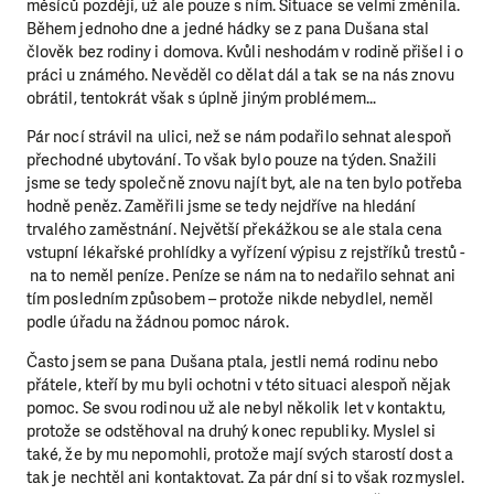
měsíců později, už ale pouze s ním. Situace se velmi změnila.
Během jednoho dne a jedné hádky se z pana Dušana stal
člověk bez rodiny i domova. Kvůli neshodám v rodině přišel i o
práci u známého. Nevěděl co dělat dál a tak se na nás znovu
obrátil, tentokrát však s úplně jiným problémem…
Pár nocí strávil na ulici, než se nám podařilo sehnat alespoň
přechodné ubytování. To však bylo pouze na týden. Snažili
jsme se tedy společně znovu najít byt, ale na ten bylo potřeba
hodně peněz. Zaměřili jsme se tedy nejdříve na hledání
trvalého zaměstnání. Největší překážkou se ale stala cena
vstupní lékařské prohlídky a vyřízení výpisu z rejstříků trestů -
na to neměl peníze. Peníze se nám na to nedařilo sehnat ani
tím posledním způsobem – protože nikde nebydlel, neměl
podle úřadu na žádnou pomoc nárok.
Často jsem se pana Dušana ptala, jestli nemá rodinu nebo
přátele, kteří by mu byli ochotni v této situaci alespoň nějak
pomoc. Se svou rodinou už ale nebyl několik let v kontaktu,
protože se odstěhoval na druhý konec republiky. Myslel si
také, že by mu nepomohli, protože mají svých starostí dost a
tak je nechtěl ani kontaktovat. Za pár dní si to však rozmyslel.