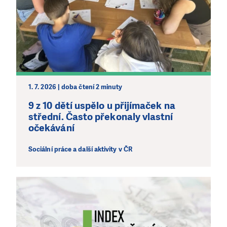
Abychom mohli pomáhat smysluplně, neobejdeme se
bez Vaší podpory. Ať už se nám rozhodnete pomoci
jedním darem nebo se stanete pravidelným dárcem
Klubu přátel, Vaše dary nám umožní pomoci vždy tam,
kde je to nejvíce potřeba.
DAROVAT
DAROVAT PRAVIDELNĚ
1. 7. 2026 | doba čtení 2 minuty
9 z 10 dětí uspělo u přijímaček na
střední. Často překonaly vlastní
očekávání
Sociální práce a další aktivity v ČR