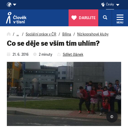
Česky
DARUJTE
MENU
Přeskočit na obsah
…
Sociální práce v ČR
Bílina
Nízkoprahové kluby
Co se děje se vším tím uhlím?
21. 6. 2016
2 minuty
Sdílet článek
©