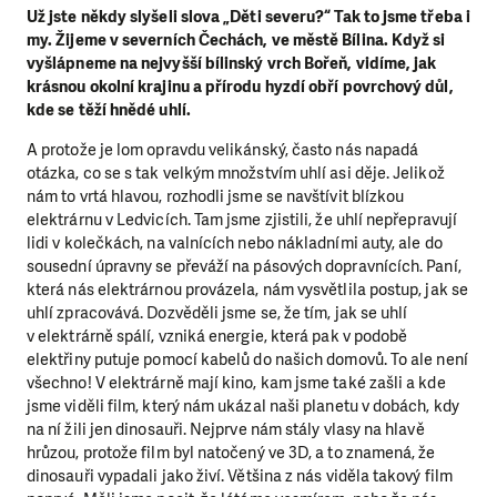
Už jste někdy slyšeli slova „Děti severu?“ Tak to jsme třeba i
my. Žijeme v severních Čechách, ve městě Bílina. Když si
vyšlápneme na nejvyšší bílinský vrch Bořeň, vidíme, jak
krásnou okolní krajinu a přírodu hyzdí obří povrchový důl,
kde se těží hnědé uhlí.
A protože je lom opravdu velikánský, často nás napadá
otázka, co se s tak velkým množstvím uhlí asi děje. Jelikož
nám to vrtá hlavou, rozhodli jsme se navštívit blízkou
elektrárnu v Ledvicích. Tam jsme zjistili, že uhlí nepřepravují
lidi v kolečkách, na valnících nebo nákladními auty, ale do
sousední úpravny se převáží na pásových dopravnících. Paní,
která nás elektrárnou provázela, nám vysvětlila postup, jak se
uhlí zpracovává. Dozvěděli jsme se, že tím, jak se uhlí
v elektrárně spálí, vzniká energie, která pak v podobě
elektřiny putuje pomocí kabelů do našich domovů. To ale není
všechno! V elektrárně mají kino, kam jsme také zašli a kde
jsme viděli film, který nám ukázal naši planetu v dobách, kdy
na ní žili jen dinosauři. Nejprve nám stály vlasy na hlavě
hrůzou, protože film byl natočený ve 3D, a to znamená, že
dinosauři vypadali jako živí. Většina z nás viděla takový film