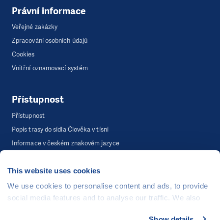
Právní informace
Veřejné zakázky
Zpracování osobních údajů
Cookies
Vnitřní oznamovací systém
Přístupnost
Přístupnost
Popis trasy do sídla Člověka v tísni
Informace v českém znakovém jazyce
This website uses cookies
©
Člověk v tísni, o.p.s.
, Šafaříkova 635/24, 120 00 Praha 2
We use cookies to personalise content and ads, to provide
Webová stránka běží na bezplatně poskytnutém server hostingu od
social media features and to analyse our traffic. We also
CZECHIA.COM
. Děkujeme.
share information about your use of our site with our social
Show details