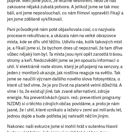
poprvé. Měli jsme pocit, že létáme vesmírem, nebo že nás
zakousne nějaká zubatá potvora. A jelikož jsme se tak moc
báli, ani jsme neposlouchali, co nám filmoví vypravěči říkají a
jen jsme zděšeně vykřikovali.
Paní průvodkyně nám poté objasňovala cosi, co nazývala
procesem rekultivace, a ukázala nám na velké obrazovce
místa, kde se dřív uhlí těžilo. Udivilo nás, kolik takových míst
je, a říkali jsme si, že bychom dnes už nepoznali, že tam dříve
vůbec nějaký lom byl. Ta místa jsou nyní opět zarostlá trávou,
stromy a keři. Nedozvěděli jsme se jen spoustu informací o
uhlí. V elektrárně roste strom, který je připojený na senzory, a
jeden z monitorů ukazuje, jak rostlina reaguje na světlo. Tak
jsme se naučili význam dalšího nového slova fotosyntéza, o
které už teď víme, že je pro život na planetě velmi důležitá. A
víme i to, že existují jiné, tak zvané alternativní, zdroje
energie. Na preventivkách (pozn. red.: preventivní programy
NZDM) si o těchto zdrojích občas povídáme, a proto je nám
jasné, že i uhlí, které vznikalo a leželo v zemi asi miliardu let,
jednou dojde a bude potřeba jej nahradit něčím jiným.
Nakonec naší exkurze jsme si mohli hrát v suterénu hlavní