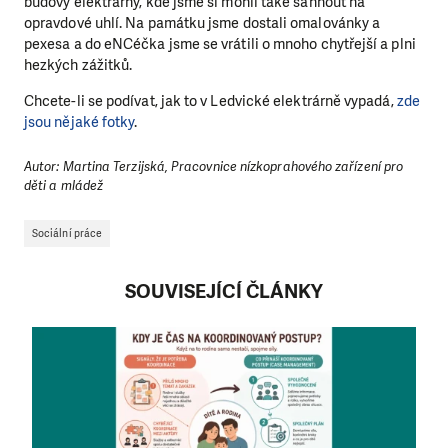
budovy elektrárny, kde jsme si mohli také sáhnout na
opravdové uhlí. Na památku jsme dostali omalovánky a
pexesa a do eNCéčka jsme se vrátili o mnoho chytřejší a plni
hezkých zážitků.
Chcete-li se podívat, jak to v Ledvické elektrárně vypadá,
zde
jsou nějaké fotky
.
Autor: Martina Terzijská, Pracovnice nízkoprahového zařízení pro
děti a mládež
Sociální práce
SOUVISEJÍCÍ ČLÁNKY