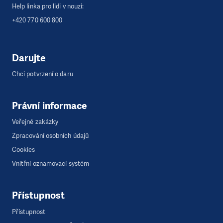
Help linka pro lidi v nouzi:
Otevírací doba:
+420 770 600 800
Pondělí 13 - 20 h
Úterý 12 - 17 h
Středa 12 - 17 h
Darujte
Čtvrtek 12 - 17 h
Chci potvrzení o daru
Pátek 10 - 12 h a 13 - 16 h
Právní informace
Veřejné zakázky
Zpracování osobních údajů
Cookies
Vnitřní oznamovací systém
Přístupnost
Přístupnost