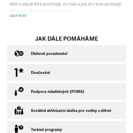
děti a mladí lidé prožívají, co řeší a jak si v tom počínají.
Chceme, aby v tom nebyli sami.
CELÝ TEXT
Nabízíme prostor, kde mohou trávit svůj volný čas, zapojit
se do společných aktivit, nebo přijít s vlastním nápadem a
uskutečnit ho. Nabízíme jim vztah založený na důvěře a
JAK DÁLE POMÁHÁME
respektu. Usilujeme o to, aby děti a mladí lidé rozvíjeli své
dovednosti a učili se přijmout odpovědnost za sebe i druhé.
Dluhové poradenství
Program klubů je ovlivněn věkem těch, kteří je navštěvují.
Podporujeme děti a mladé lidi podporují při plnění školních
Doučování
povinností, učíme je novým dovednostem a návykům, které
budou moci v budoucnu samostatně použít. Snažíme se
působit preventivně, poskytujeme informace, které slouží
Podpora mladistvých (POMA)
ke snížení rizik souvisejících s potenciálně ohrožujícím
způsobem života. V případě potřeby pomáháme zvládat
obtížné životní situace.
Sociálně aktivizační služba pro rodiny s dětmi
V Bílině fungují dva nízkoprahové kluby pro děti a
mládež:
Terénní programy