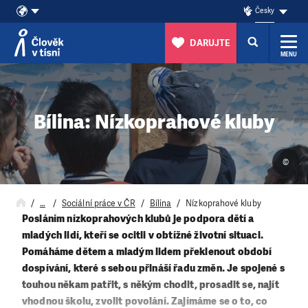
Česky
DARUJTE
MENU
Přeskočit na obsah
Bílina: Nízkoprahové kluby
©
…
Sociální práce v ČR
Bílina
Nízkoprahové kluby
Posláním nízkoprahových klubů je podpora dětí a
mladých lidí, kteří se ocitli v obtížné životní situaci.
Pomáháme dětem a mladým lidem překlenout období
dospívání, které s sebou přináší řadu změn. Je spojené s
touhou někam patřit, s někým chodit, prosadit se, najít
vhodnou školu, zvolit povolání. Zajímáme se o to, co