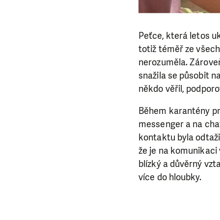
Peťce, která letos u
totiž téměř ze všec
nerozuměla. Zároveň
snažila se působit n
někdo věřil, podporov
Během karantény pro
messenger a na chatu
kontaktu byla odtažit
že je na komunikaci 
blízký a důvěrný vzt
více do hloubky.