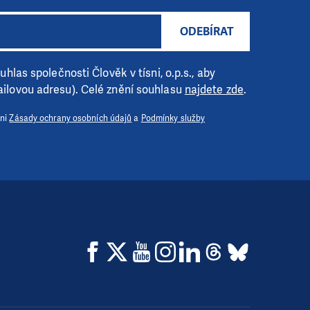
ODEBÍRAT
hlas společnosti Člověk v tísni, o.p.s., aby
ilovou adresu). Celé znění souhlasu
najdete zde
.
 ni
Zásady ochrany osobních údajů
a
Podmínky služby