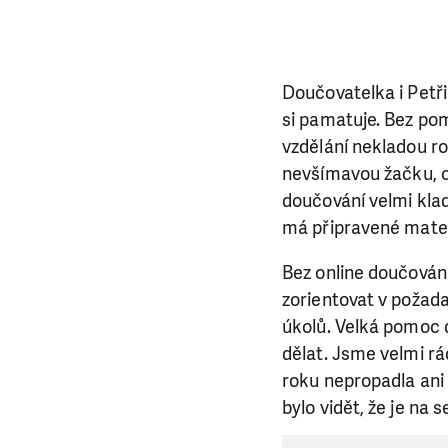
Doučovatelka i Petři
si pamatuje. Bez pom
vzdělání nekladou ro
nevšímavou žačku, co
doučování velmi klad
má připravené materi
Bez online doučován
zorientovat v požada
úkolů. Velká pomoc d
dělat. Jsme velmi rá
roku nepropadla ani z
bylo vidět, že je na 