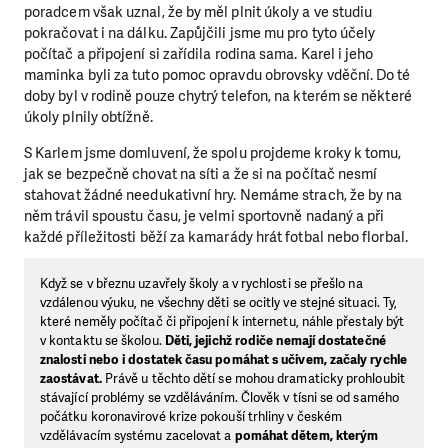
poradcem však uznal, že by měl plnit úkoly a ve studiu
pokračovat i na dálku. Zapůjčili jsme mu pro tyto účely
počítač a připojení si zařídila rodina sama. Karel i jeho
maminka byli za tuto pomoc opravdu obrovsky vděční. Do té
doby byl v rodině pouze chytrý telefon, na kterém se některé
úkoly plnily obtížně.
S Karlem jsme domluvení, že spolu projdeme kroky k tomu,
jak se bezpečně chovat na síti a že si na počítač nesmí
stahovat žádné needukativní hry. Nemáme strach, že by na
něm trávil spoustu času, je velmi sportovně nadaný a při
každé příležitosti běží za kamarády hrát fotbal nebo florbal.
Když se v březnu uzavřely školy a v rychlosti se přešlo na
vzdálenou výuku, ne všechny děti se ocitly ve stejné situaci. Ty,
které neměly počítač či připojení k internetu, náhle přestaly být
v kontaktu se školou.
Děti, jejichž rodiče nemají dostatečné
znalosti nebo i dostatek času pomáhat s učivem, začaly rychle
zaostávat.
Právě u těchto dětí se mohou dramaticky prohloubit
stávající problémy se vzděláváním. Člověk v tísni se od samého
počátku koronavirové krize pokouší trhliny v českém
vzdělávacím systému zacelovat a
pomáhat dětem, kterým