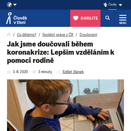
Česky
DARUJTE
MENU
Přeskočit na obsah
Co děláme?
Sociální práce v ČR
Doučování
Jak jsme doučovali během
koronakrize: Lepším vzděláním k
pomoci rodině
3. 8. 2020
3 minuty
Sdílet článek