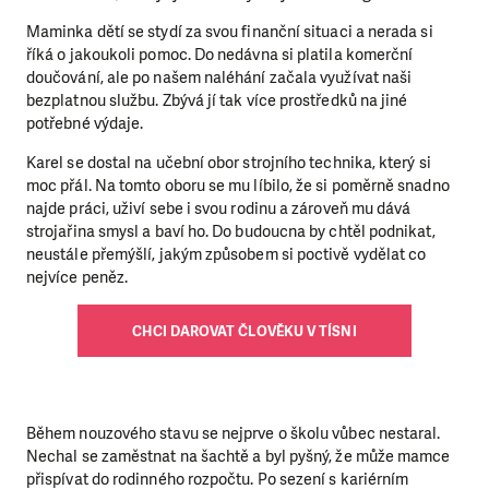
Maminka dětí se stydí za svou finanční situaci a nerada si
říká o jakoukoli pomoc. Do nedávna si platila komerční
doučování, ale po našem naléhání začala využívat naši
bezplatnou službu. Zbývá jí tak více prostředků na jiné
potřebné výdaje.
Karel se dostal na učební obor strojního technika, který si
moc přál. Na tomto oboru se mu líbilo, že si poměrně snadno
najde práci, uživí sebe i svou rodinu a zároveň mu dává
strojařina smysl a baví ho. Do budoucna by chtěl podnikat,
neustále přemýšlí, jakým způsobem si poctivě vydělat co
nejvíce peněz.
CHCI DAROVAT ČLOVĚKU V TÍSNI
Během nouzového stavu se nejprve o školu vůbec nestaral.
Nechal se zaměstnat na šachtě a byl pyšný, že může mamce
přispívat do rodinného rozpočtu. Po sezení s kariérním