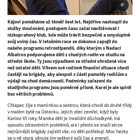
©
Kájovi pomáháme už téměř šest let. Nejdříve nastoupil do
služby doučování, postupem času začal navštěvovat i
nízkoprahový klub, kde může trávit bezpečně a smysluplně
svůj volný čas. V letošním roce se dokonce zapojil do
našeho programu retrostipendií, díky kterým s Nadací
Albatros podporujeme děti z chudých rodin ve studiu na
střední škole. Ty jsou výpadkem ze střední ohrožené více
než ostatní děti. Vlivem své rodinné finanční situace chodí
častěji na brigády, aby alespoň z části pomohly rodičům s
výdaji na chod domácnosti. Podmínky zařazení do
studijního programu jsou poměrně přísné, Karel je ale splnil
bez větších problémů.
Chlapec žije s maminkou a sestrou, která chodí do druhé třídy
v malém bytě na Ústecku. Jejich otec zemřel, když byly
Karlovi tři roky. Mamka dětí je invalidní důchodkyně, má
spoustu zdravotních problémů, ale i přesto se snaží skrze
nejrůznější brigády zajistit vše, co děti potřebují. Moc hezky
se o ně stará, věnuje jim veškerý svůj čas a energii.