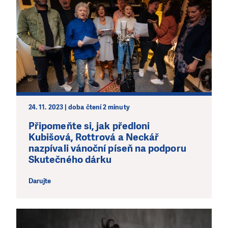
24. 11. 2023 | doba čtení 2 minuty
LÍBÍ SE VÁM, CO DĚLÁME?
PODPOŘTE NÁS!
Připomeňte si, jak předloni
Kubišová, Rottrová a Neckář
Abychom mohli pomáhat smysluplně, neobejdeme se
nazpívali vánoční píseň na podporu
bez Vaší podpory. Ať už se nám rozhodnete pomoci
Skutečného dárku
jedním darem nebo se stanete pravidelným dárcem
Klubu přátel, Vaše dary nám umožní pomoci vždy tam,
Darujte
kde je to nejvíce potřeba.
DAROVAT
DAROVAT PRAVIDELNĚ