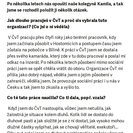
Po několika letech nás opouští naše kolegyně Kamila, a tak
jsme se rozhodli položit jí několik otázek.
Jak dlouho pracuješ v ČvT a proč sis vybrala tuto
organizaci? (Co jsi o ní věděla)
V ČvT pracuju přes čtyři roky jako terénní pracovník, kdy
jsem začínala působit v Hostomicích a postupem času jsem
zůstala na pobočce v Bílině. K práci v ČvT jsem se dostala
přes svého kamaráda, který zde v tu dobu pracoval a poslal mi
odkaz na inzerát. Po několika letech působení mimo sociální
práci jsem se opět chtěla vrátit do oboru. Organizace ČvT mi
přišla jako dobrý nápad, věděla jsem o jejím působení v
zahraničí, věděla jsem, že provozuje sociální práci i u nás v
Česku a tak jsem to zkusila a vyšlo to.
Co tě tato práce naučila? Co ti dala, popř. vzala?
Když jsem do ČvT nastoupila, vůbec jsem netušila, jak
žalostná je situace kolem dluhů. Kolik lidí se dostalo do
dluhové pasti a jak složité je se z ní dostat, jak vysoko mohou
dlužné částky vyšplhat, jak se chovají věřitelé, exekutoři…