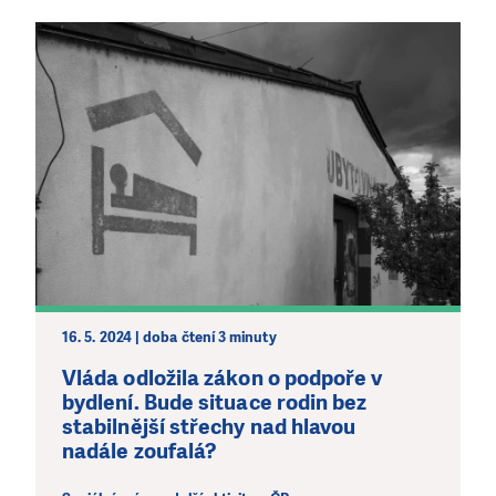
LÍBÍ SE VÁM, CO DĚLÁME?
PODPOŘTE NÁS!
Abychom mohli pomáhat smysluplně, neobejdeme se
bez Vaší podpory. Ať už se nám rozhodnete pomoci
jedním darem nebo se stanete pravidelným dárcem
Klubu přátel, Vaše dary nám umožní pomoci vždy tam,
kde je to nejvíce potřeba.
DAROVAT
DAROVAT PRAVIDELNĚ
16. 5. 2024 | doba čtení 3 minuty
Vláda odložila zákon o podpoře v
bydlení. Bude situace rodin bez
stabilnější střechy nad hlavou
nadále zoufalá?