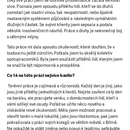
Díky své práci jsem se dluhové problematice začala věnovat
více. Poznala jsem spoustu příběhu lidí, kteří se do dluhů
zamotali jak vlastní vinou, tak neopatrností, nebo špatně
nastaveným systémem půjčování a následným vymáháním
dlužných částek. Se svými klienty jsem sepsala a podala
několik insolvenčních návrhů. Práce s dluhy je nekonečný boj
s větrnými mlýny.
Tato práce mi dala spoustu zkušeností, které doufám, že v
budoucnu ještě zúročím. Potkala jsem tu skvělý kolektiv
spolupracovníků. Byla jsem součástí příběhů lidí, kterým jsem
se snažila být nápomocná a prospěšná.
Co tě na této práci nejvíce bavilo?
Terénní práce je zajímavá a různorodá. Každý den je jiný, jako
jsou jiné příběhy jednotlivých klientů. Nejste zavřeni celý den
na baráku, ale pracujete venku, v domácnostech lidí, kteří s
vámi sdílejí své osudy. Pořád se učíte něco nového a
získáváte nové zkušeností. Měla jsem možnost pracovat a
otevřít terén v malé lokalitě, jako jsou Hostomice, pak jsem
pokračovala v práci svých kolegů ve větším městě, v Bílině.
Ne pokaždé je vidět změna nebo posun k lepšímu, setkáváte