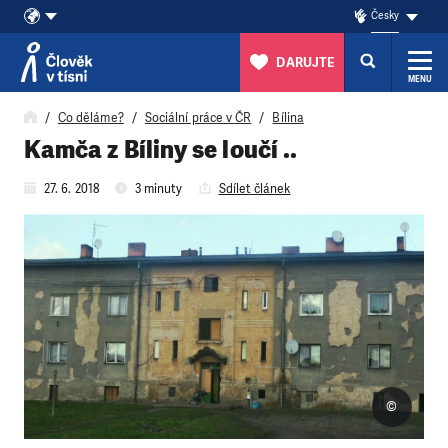
Česky
DARUJTE
MENU
Přeskočit na obsah
Co děláme?
Sociální práce v ČR
Bílina
Kamča z Bíliny se loučí ..
27. 6. 2018
3 minuty
Sdílet článek
©