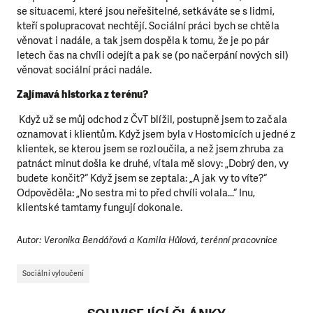
se situacemi, které jsou neřešitelné, setkáváte se s lidmi,
kteří spolupracovat nechtějí. Sociální práci bych se chtěla
věnovat i nadále, a tak jsem dospěla k tomu, že je po pár
letech čas na chvíli odejít a pak se (po načerpání nových sil)
věnovat sociální práci nadále.
Zajímavá historka z terénu?
Když už se můj odchod z ČvT blížil, postupně jsem to začala
oznamovat i klientům. Když jsem byla v Hostomicích u jedné z
klientek, se kterou jsem se rozloučila, a než jsem zhruba za
patnáct minut došla ke druhé, vítala mě slovy: „Dobrý den, vy
budete končit?“ Když jsem se zeptala: „A jak vy to víte?“
Odpověděla: „No sestra mi to před chvíli volala…“ Inu,
klientské tamtamy fungují dokonale.
Autor: Veronika Bendářová a Kamila Hůlová, terénní pracovnice
Sociální vyloučení