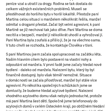
peníze vzal a utratil za drogy. Rodina se tak dostala do
celkem vážných existenčních problémů. Museli se
přestěhovat do horšího bytu v horší lokalitě. Přestože paní
Martina celou situaci s manželem několikrát řešila, manžel
odmítal s drogami přestat. Začal být velmi agresivní, k paní
Martině se již nechoval tak jako dříve. Paní Martina se doma
necítila v bezpečí, manžel jí několikrát uhodil a vyhrožoval jí.
Paní Martina byla zoufalá a přišlo jí, že je na všechno sama.
V tuto chvíli se rozhodla, že kontaktuje Člověka v tísni.
S paní Martinou jsem začala spolupracovat na začátku léta.
Naším hlavním cílem bylo postavení na vlastní nohy a
odpoutání od manžela. V první řadě jsme začaly hledat nové
bydlení - daleko od manžela. Nalezení bytu, který by byl
finančně dostupný, bylo však téměř nemožné. Situace
v domácnosti se začala přiostřovat, manžel byl stále více
agresivní. Po několika společných schůzkách jsme se
domluvily, že budeme hledat azylové bydlení. Nalezení
vhodného azylového domu však nebylo jednoduché, protože
má paní Martina šest dětí. Společně jsme telefonovaly do
azylových domů v celém Ústeckém kraji, po obtížném hledání