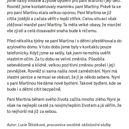
jsme našly vhodné azylové bydlení pro paní Martinu i její děti.
Rovněž jsme kontaktovaly maminku paní Martiny. Právě ta se
pro paní Martinu stala velkou oporou. Paní Martina se již
cítila jistější a začala věřit v lepší zítřek. Celou situaci však
ztěžoval manžel paní Martiny. Ta měla velké obavy, že manžel
vše zjistí a celá dosavadní snaha bude k ničemu.
Před několika týdny se paní Martina i s dětmi přestěhovala do
azylového domu. V tuto dobu jsme byly v kontaktu pouze
telefonicky. Když jsme se sešly, tak jsem nemohla uvěřit
vlastním očím. Za tu dobu se velmi změnila. Působila
sebevědomě a klidně, velkou pozitivní změnou prošel i její
zevnějšek. Rovněž si sama našla nové zaměstnání. Nyní má
vlastní peníze a nemusí se obávat, že jí je někdo sebere. Nyní
s paní Martinou hledáme nové bydlení. Takové bydlení, kde se
bude i s dětmi cítit bezpečně.
Paní Martina během svého života zažila mnoho zlého. Nyní je
však na nejlepší cestě za novým/lepším životem a já věřím, že
to nejhorší má již za sebou.
Autor: Lucie Šťástková, pracovnice sociálně aktivizační služby