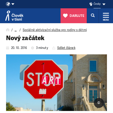
Česky
DARUJTE
MENU
Přeskočit na obsah
…
Sociálně aktivizační služba pro rodiny s dětmi
Nový začátek
20. 10. 2016
3 minuty
Sdílet článek
©