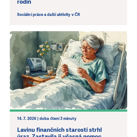
rodin
Sociální práce a další aktivity v ČR
LÍBÍ SE VÁM, CO DĚLÁME?
PODPOŘTE NÁS!
Abychom mohli pomáhat smysluplně, neobejdeme se
bez Vaší podpory. Ať už se nám rozhodnete pomoci
jedním darem nebo se stanete pravidelným dárcem
Klubu přátel, Vaše dary nám umožní pomoci vždy tam,
kde je to nejvíce potřeba.
DAROVAT
DAROVAT PRAVIDELNĚ
14. 7. 2026 | doba čtení 3 minuty
Lavinu finančních starostí strhl
úraz. Zastavila ji včasná pomoc