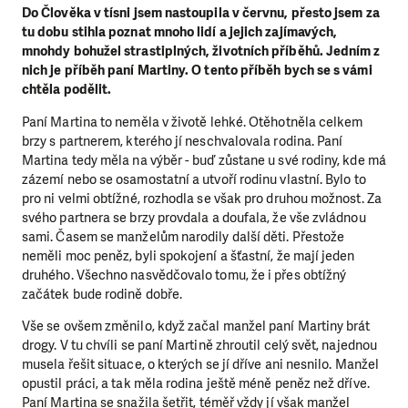
Do Člověka v tísni jsem nastoupila v červnu, přesto jsem za
tu dobu stihla poznat mnoho lidí a jejich zajímavých,
mnohdy bohužel strastiplných, životních příběhů. Jedním z
nich je příběh paní Martiny. O tento příběh bych se s vámi
chtěla podělit.
Paní Martina to neměla v životě lehké. Otěhotněla celkem
brzy s partnerem, kterého jí neschvalovala rodina. Paní
Martina tedy měla na výběr - buď zůstane u své rodiny, kde má
zázemí nebo se osamostatní a utvoří rodinu vlastní. Bylo to
pro ni velmi obtížné, rozhodla se však pro druhou možnost. Za
svého partnera se brzy provdala a doufala, že vše zvládnou
sami. Časem se manželům narodily další děti. Přestože
neměli moc peněz, byli spokojení a šťastní, že mají jeden
druhého. Všechno nasvědčovalo tomu, že i přes obtížný
začátek bude rodině dobře.
Vše se ovšem změnilo, když začal manžel paní Martiny brát
drogy. V tu chvíli se paní Martině zhroutil celý svět, najednou
musela řešit situace, o kterých se jí dříve ani nesnilo. Manžel
opustil práci, a tak měla rodina ještě méně peněz než dříve.
Paní Martina se snažila šetřit, téměř vždy jí však manžel