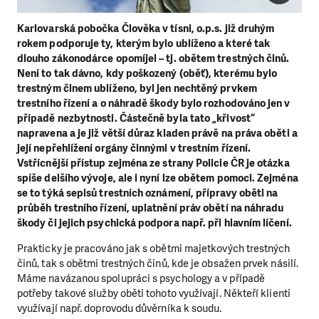
Karlovarská pobočka Člověka v tísni, o.p.s. již druhým
rokem podporuje ty, kterým bylo ublíženo a které tak
dlouho zákonodárce opomíjel – tj. obětem trestných činů.
Není to tak dávno, kdy poškozený (oběť), kterému bylo
trestným činem ublíženo, byl jen nechtěný prvkem
trestního řízení a o náhradě škody bylo rozhodováno jen v
případě nezbytnosti. Částečně byla tato „křivost“
napravena a je již větší důraz kladen právě na práva oběti a
její nepřehlížení orgány činnými v trestním řízení.
Vstřícnější přístup zejména ze strany Policie ČR je otázka
spíše delšího vývoje, ale i nyní lze obětem pomoci. Zejména
se to týká sepisů trestních oznámení, přípravy oběti na
průběh trestního řízení, uplatnění práv obětí na náhradu
škody či jejich psychická podpora např. při hlavním líčení.
Prakticky je pracováno jak s obětmi majetkových trestných
činů, tak s obětmi trestných činů, kde je obsažen prvek násilí.
Máme navázanou spolupráci s psychology a v případě
potřeby takové služby oběti tohoto využívají. Někteří klienti
využívají např. doprovodu důvěrníka k soudu.