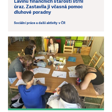
Lavinu finančních starostí strhl
Klubu přátel, Vaše dary nám umožní pomoci vždy tam,
úraz. Zastavila ji včasná pomoc
kde je to nejvíce potřeba.
dluhové poradny
Sociální práce a další aktivity v ČR
DAROVAT
DAROVAT PRAVIDELNĚ