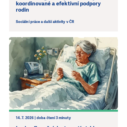
koordinované a efektivní podpory
rodin
Sociální práce a další aktivity v ČR
LÍBÍ SE VÁM, CO DĚLÁME?
PODPOŘTE NÁS!
Abychom mohli pomáhat smysluplně, neobejdeme se
14. 7. 2026 | doba čtení 3 minuty
bez Vaší podpory. Ať už se nám rozhodnete pomoci
jedním darem nebo se stanete pravidelným dárcem