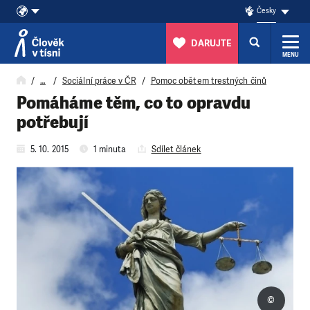
Česky
DARUJTE
MENU
Přeskočit na obsah
…
Sociální práce v ČR
Pomoc obětem trestných činů
Pomáháme těm, co to opravdu
potřebují
5. 10. 2015
1 minuta
Sdílet článek
©