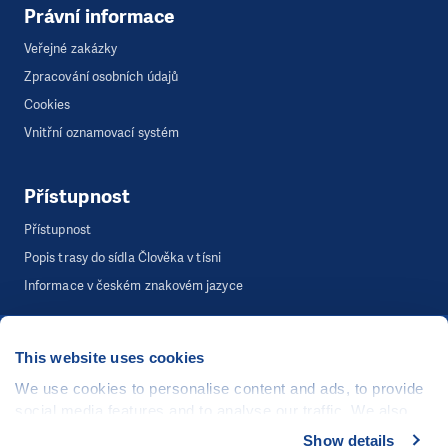
Právní informace
Veřejné zakázky
Zpracování osobních údajů
Cookies
Vnitřní oznamovací systém
Přístupnost
Přístupnost
Popis trasy do sídla Člověka v tísni
Informace v českém znakovém jazyce
This website uses cookies
©
Člověk v tísni, o.p.s.
, Šafaříkova 635/24, 120 00 Praha 2
Webová stránka běží na bezplatně poskytnutém server hostingu od
We use cookies to personalise content and ads, to provide
CZECHIA.COM
. Děkujeme.
social media features and to analyse our traffic. We also
share information about your use of our site with our social
Show details
Developed by