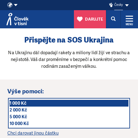
Česky
DARUJTE
MENU
Přeskočit na obsah
Přispějte na SOS Ukrajina
Na Ukrajinu dál dopadají rakety a miliony lidí žijí ve strachu a
nejistotě. Váš dar proměníme v bezpečí a konkrétní pomoc
rodinám zasaženým válkou.
Výše pomoci:
1 000 Kč
2 000 Kč
5 000 Kč
10 000 Kč
Chci darovat jinou částku