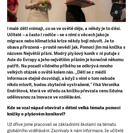
©
I malé děti vnímají, co se ve světě děje, a někdy je to děsí.
Učitelé – a často i rodiče – se s nimi o věcech jako je
migrace nebo klimatická krize někdy bojí mluvit. Je to
obava přirozená – prostě nevědí jak. Pomoci jim má knížka s
názvem Největší přání. Modrý plyšový koník v ní putuje z
Asie do Evropy a jeho největším přáním je konečně někomu
patřit. Na pozadí vlídného příběhu se odkrývá mnoho
velkých otázek o světě kolem nás. „Děti se z médií
informace stejně dozvídají, a když s nimi o tom nebude
nikdo mluvit, budou zbytečně vystrašené,“ říká Veronika
Endrštová, která ve středu za knížku převzala cenu Eduína
udělovanou za inovace ve vzdělávání.
Kde se vzal nápad otevírat s dětmi velká témata pomocí
knížky o plyšovém koníkovi?
Už dříve jsme pracovali se základními školami na tématu
globálního vzdělávání. Zaznívaly k nám informace, že učitelé