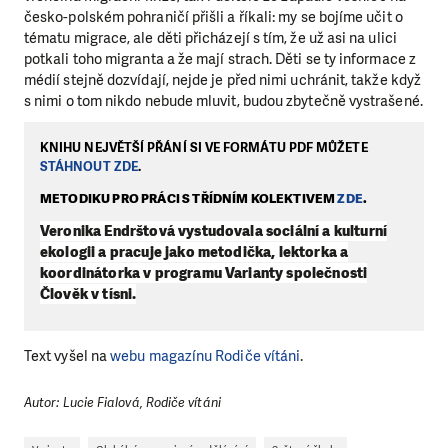
česko-polském pohraničí přišli a říkali: my se bojíme učit o
tématu migrace, ale děti přicházejí s tím, že už asi na ulici
potkali toho migranta a že mají strach. Děti se ty informace z
médií stejně dozvídají, nejde je před nimi uchránit, takže když
LÍBÍ SE VÁM, CO DĚLÁME?
s nimi o tom nikdo nebude mluvit, budou zbytečně vystrašené.
PODPOŘTE NÁS!
KNIHU NEJVĚTŠÍ PŘÁNÍ SI VE FORMÁTU PDF MŮŽETE
Abychom mohli pomáhat smysluplně, neobejdeme se
STÁHNOUT ZDE
.
bez Vaší podpory. Ať už se nám rozhodnete pomoci
jedním darem nebo se stanete pravidelným dárcem
METODIKU PRO PRÁCI S TŘÍDNÍM KOLEKTIVEM
ZDE
.
Klubu přátel, Vaše dary nám umožní pomoci vždy tam,
Veronika Endrštová vystudovala sociální a kulturní
kde je to nejvíce potřeba.
ekologii a pracuje jako metodička, lektorka a
koordinátorka v programu Varianty společnosti
Člověk v tísni.
DAROVAT
DAROVAT PRAVIDELNĚ
Text vyšel na
webu magazínu Rodiče vítáni
.
Autor: Lucie Fialová, Rodiče vítáni