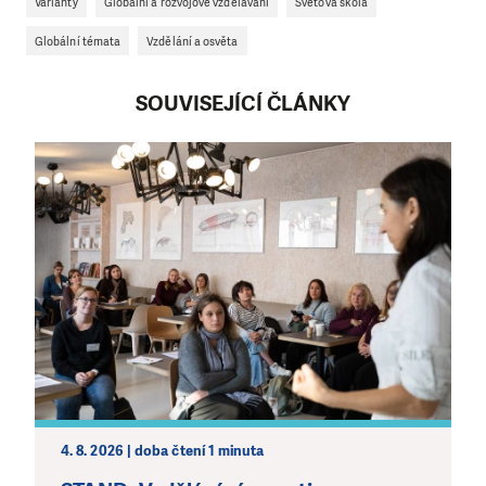
Varianty
Globální a rozvojové vzdělávání
Světová škola
Globální témata
Vzdělání a osvěta
SOUVISEJÍCÍ ČLÁNKY
4. 8. 2026 | doba čtení 1 minuta