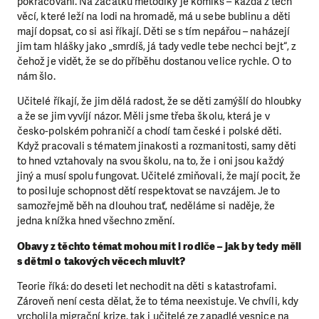
pokračování. Na začátku metodiky je komiks – každá z těch
věcí, které leží na lodi na hromadě, má u sebe bublinu a děti
mají dopsat, co si asi říkají. Děti se s tím nepářou – naházejí
jim tam hlášky jako „smrdíš, já tady vedle tebe nechci bejt“, z
čehož je vidět, že se do příběhu dostanou velice rychle. O to
nám šlo.
Učitelé říkají, že jim dělá radost, že se děti zamýšlí do hloubky
a že se jim vyvíjí názor. Měli jsme třeba školu, která je v
česko-polském pohraničí a chodí tam české i polské děti.
Když pracovali s tématem jinakosti a rozmanitosti, samy děti
to hned vztahovaly na svou školu, na to, že i oni jsou každý
jiný a musí spolu fungovat. Učitelé zmiňovali, že mají pocit, že
to posiluje schopnost dětí respektovat se navzájem. Je to
samozřejmě běh na dlouhou trať, neděláme si naděje, že
jedna knížka hned všechno změní.
Obavy z těchto témat mohou mít i rodiče – jak by tedy měli
s dětmi o takových věcech mluvit?
Teorie říká: do deseti let nechodit na děti s katastrofami.
Zároveň není cesta dělat, že to téma neexistuje. Ve chvíli, kdy
vrcholila migrační krize, tak i učitelé ze zapadlé vesnice na