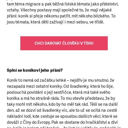
tam téma migrace a pak běžná lidská témata jako přátelství,
vztahy. Všechny postavy mají společné to, že mají nějaké
přání: koník si přeje někomu patřit, mít někoho blízkého. To
jsou témata, která děti zažívají i mezi sebou, ve třídě.
CHCI DAROVAT ČLOVĚKU V TÍSNI
Splní se koníkovi jeho přání?
Koník to nemá od začátku lehké – nejdřív je mu smutno, že
nezapadá mezi ostatní koníky. Od švadlenky, která ho šije,
poslouchá povídání o její sestřičce, která má také svého
koníka a má ho strašně ráda. To mu otevře představu, že by
taky mohl mít někoho, kdo by ho měl tak rád. Těší se na další
den, až se dozví od švadlenky víc, ale to už se ocitá na cestě
nákladní lodí, kde cestuje se spoustou dalších věcí, které se
dováží z Číny do Evropy. Pak se dostane do hračkářství a diví