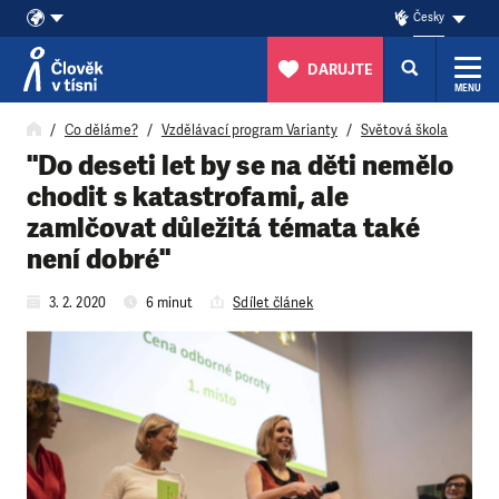
Česky
DARUJTE
MENU
Přeskočit na obsah
Co děláme?
Vzdělávací program Varianty
Světová škola
"Do deseti let by se na děti nemělo
chodit s katastrofami, ale
zamlčovat důležitá témata také
není dobré"
3. 2. 2020
6 minut
Sdílet článek