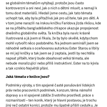
se globálním tématům vyhýbají, protože jsou často
kontroverzní a oni neví, jak o nich s dětmi mluvit, a nemají k
tomu dost materiálů. Hledali jsme cestu, jak tato témata
uchopit tak, aby byla přitažlivá jak pro učitele, tak pro děti. A
v tom jsme narazili na irskou knížku Farídova jízda rikšou, kde
se na příběhu bangladéšského chlapce ukazuje propojenost
dnešního globálního světa. Ta knížka byla navíc krásně
ilustrovaná a já jsem si říkala, že by bylo skvělé, kdybychom
mohli vytvořit něco podobného. Na jednom semináři jsem se
náhodně setkala s oceňovanou autorkou Ester Starou a líbily
se mi její knížky a tak jsem se jí zeptala, jestli by nechtěla
napsat příběh, který bude obsahovat velká témata, ale
nebude moralizující nebo příliš instruktivní. Ester na to kývla
a tak vzniklo Největší přání.
Jaká témata v knížce jsou?
Podmínky výroby, s tím spojené časté porušování lidských
práv nebo pracovních podmínek, konzum, téma námořní
dopravy a s ní spojené zátěže životního prostředí, práce s
rozmanitostí – ten koník, který je hlavní postavou, je trochu
jiný než ostatní koníci, protože mu špatně přišili cedulku. Je