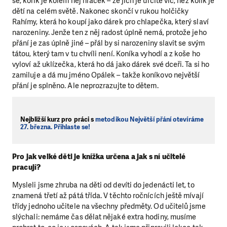
se, kolik je kolem něj hraček – že jich je určitě víc, než kolik je
dětí na celém světě. Nakonec skončí v rukou holčičky
Rahímy, která ho koupí jako dárek pro chlapečka, který slaví
narozeniny. Jenže ten z něj radost úplně nemá, protože jeho
přání je zas úplně jiné – přál by si narozeniny slavit se svým
tátou, který tam v tu chvíli není. Koníka vyhodí a z koše ho
vyloví až uklízečka, která ho dá jako dárek své dceři. Ta si ho
zamiluje a dá mu jméno Opálek – takže koníkovo největší
přání je splněno. Ale neprozrazujte to dětem.
Nejbližší kurz pro práci s
metodikou Největší přání otevíráme
27. března. Přihlaste se!
Pro jak velké děti je knížka určena a jak s ní učitelé
pracují?
Mysleli jsme zhruba na děti od devíti do jedenácti let, to
znamená třetí až pátá třída. V těchto ročnících ještě mívají
třídy jednoho učitele na všechny předměty. Od učitelů jsme
slýchali: nemáme čas dělat nějaké extra hodiny, musíme