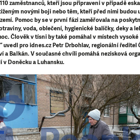
10 zaměstnanců, kteří jsou připraveni v případě eskal
iženým novými boji nebo těm, kteří před nimi budou u
zemí. Pomoc by se v první fázi zaměřovala na poskytn
otraviny, voda, oblečení, hygienické balíčky, deky a l
oc. Člověk v tísni by také pomáhal v místech vysok
“ uvedl pro idnes.cz Petr Drbohlav, regionální ředitel 
ví a Balkán.
V současné chvíli pomáhá nezisková orga
dí v Doněcku a Luhansku.