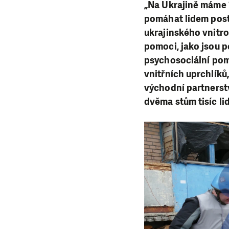
„Na Ukrajině máme 1
pomáhat lidem post
ukrajinského vnitro
pomoci, jako jsou p
psychosociální pom
vnitřních uprchlíků,
východní partnerst
dvěma stům tisíc li