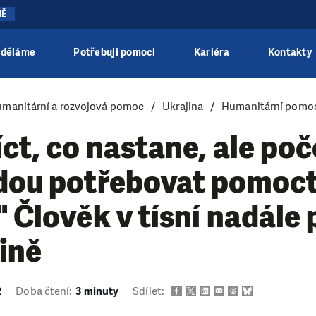
NĚ
 děláme
Potřebuji pomoci
Kariéra
Kontakty
manitární a rozvojová pomoc
Ukrajina
Humanitární pomo
ct, co nastane, ale poče
udou potřebovat pomoct
" Člověk v tísní nadál
ině
2
Doba čtení:
3 minuty
Sdílet: