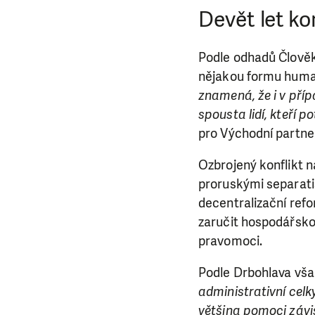
Devět let kon
Podle odhadů Člověka 
nějakou formu huma
znamená, že i v příp
spousta lidí, kteří p
pro Východní partner
Ozbrojený konflikt
proruskými separatis
decentralizační refo
zaručit hospodářsko
pravomoci.
Podle Drbohlava vša
administrativní celky
většina pomoci závis