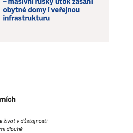
– masivní ruský útok zasáhl
obytné domy i veřejnou
infrastrukturu
rních
e život v důstojnosti
lmi dlouhé