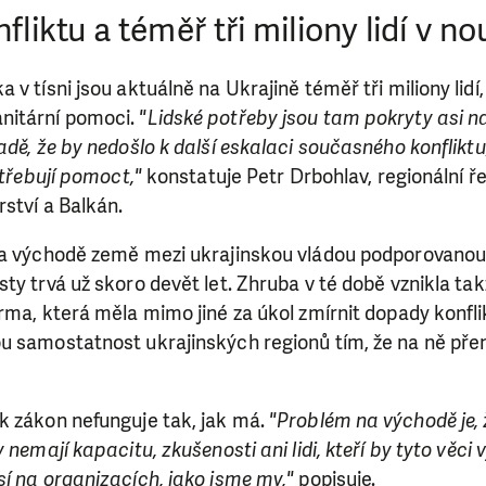
fliktu a téměř tři miliony lidí v no
v tísni jsou aktuálně na Ukrajině téměř tři miliony lidí,
nitární pomoci.
"Lidské potřeby jsou tam pokryty asi n
adě, že by nedošlo k další eskalaci současného konflikt
otřebují pomoct,"
konstatuje Petr Drbohlav, regionální řed
ství a
Balkán.
 na východě země mezi ukrajinskou vládou podporovano
ty trvá už skoro devět let. Zhruba v té době vznikla ta
rma, která měla mimo jiné za úkol zmírnit dopady konflikt
u samostatnost ukrajinských regionů tím, že na ně pře
k zákon nefunguje tak, jak má.
"Problém na východě je, 
 nemají kapacitu, zkušenosti ani lidi, kteří by tyto věci 
í na organizacích, jako jsme my,"
popisuje.