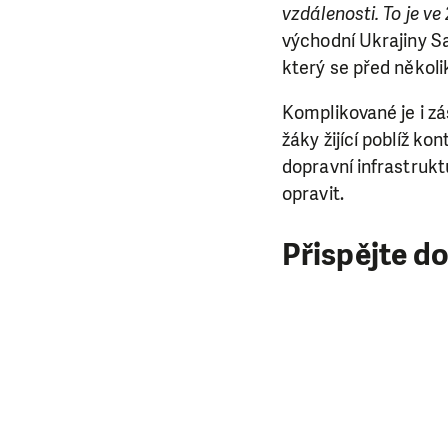
vzdálenosti. To je ve 
východní Ukrajiny Sa
který se před několi
Komplikované je i zá
žáky žijící poblíž ko
dopravní infrastrukt
opravit.
Přispějte d