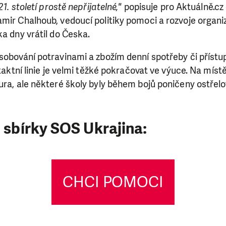
21. století prostě nepřijatelné,"
popisuje pro Aktuálně.cz 
mir Chalhoub, vedoucí politiky pomoci a rozvoje organiza
ka dny vrátil do Česka.
sobování potravinami a zbožím denní spotřeby či přístup
ntaktní linie je velmi těžké pokračovat ve výuce. Na míst
ura, ale některé školy byly během bojů poničeny ostřel
o sbírky SOS Ukrajina:
CHCI POMOCI