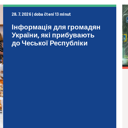
28. 7. 2026 | doba čtení 13 minut
Інформація для громадян
України, які прибувають
до Чеської Республіки