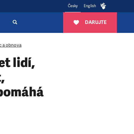
Česky
English
DARUJTE
c a obnova
t lidí,
,
e pomáhá