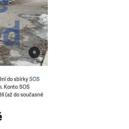
©
ění do sbírky
SOS
un. Konto SOS
pěli (až do současné
ě