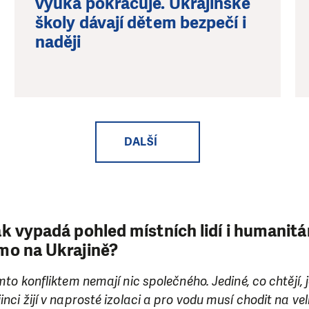
výuka pokračuje. Ukrajinské
školy dávají dětem bezpečí i
naději
DALŠÍ
ak vypadá pohled místních lidí i humanitá
mo na Ukrajině?
ímto konfliktem nemají nic společného. Jediné, co chtějí, j
inci žijí v naprosté izolaci a pro vodu musí chodit na ve