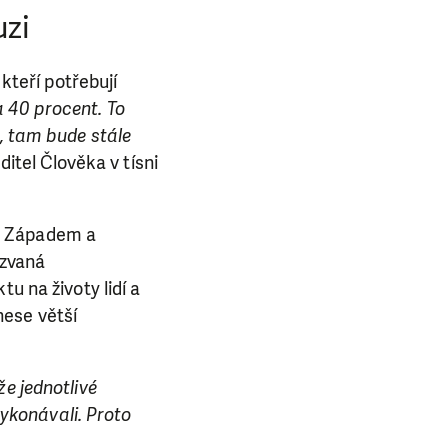
uzi
 kteří potřebují
a 40 procent. To
u, tam bude stále
itel Člověka v tísni
u Západem a
kzvaná
u na životy lidí a
nese větší
že jednotlivé
vykonávali. Proto