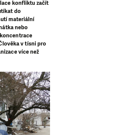
ace konfliktu začít
tíkat do
utí materiální
ehátka nebo
é koncentrace
Člověka v tísni pro
nizace více než