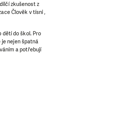
dílčí zkušenost z
ce Člověk v tísni ,
 dětí do škol. Pro
ě je nejen špatná
ováním a potřebují