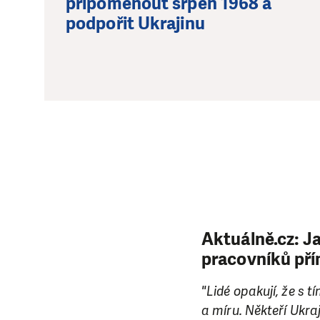
připomenout srpen 1968 a
podpořit Ukrajinu
Aktuálně.cz: J
pracovníků pří
"Lidé opakují, že s t
a míru. Někteří Ukraj