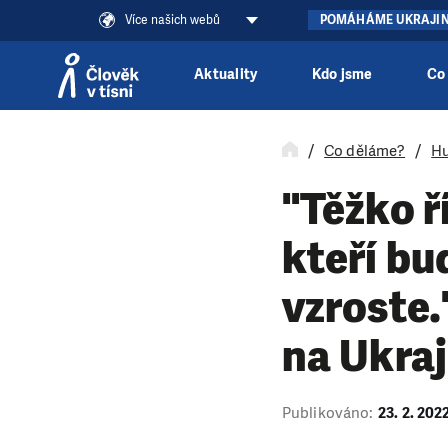
Více našich webů
POMÁHÁME UKRAJI
Aktuality
Kdo jsme
Co
Přeskočit na obsah
Co děláme?
Hu
"Těžko ří
kteří b
vzroste.
na Ukraj
Publikováno:
23. 2. 202