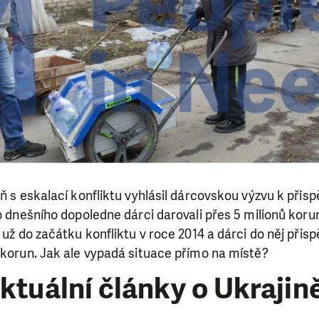
eň s eskalací konfliktu vyhlásil dárcovskou výzvu k přisp
 do dnešního dopoledne dárci darovali přes 5 milionů kor
 už do začátku konfliktu v roce 2014 a dárci do něj přis
 korun. Jak ale vypadá situace přímo na místě?
ktuální články o Ukrajin