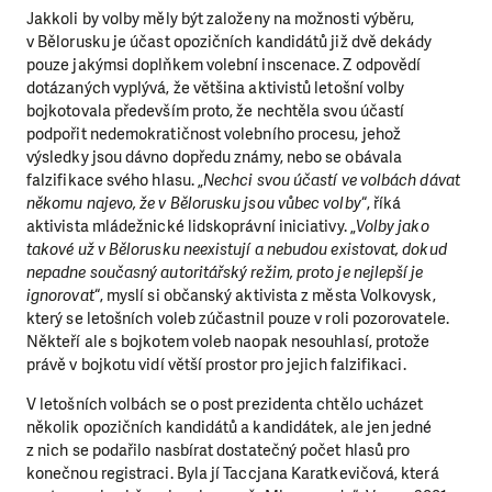
Jakkoli by volby měly být založeny na možnosti výběru,
v Bělorusku je účast opozičních kandidátů již dvě dekády
pouze jakýmsi doplňkem volební inscenace. Z odpovědí
dotázaných vyplývá, že většina aktivistů letošní volby
bojkotovala především proto, že nechtěla svou účastí
podpořit nedemokratičnost volebního procesu, jehož
výsledky jsou dávno dopředu známy, nebo se obávala
falzifikace svého hlasu. „
Nechci svou účastí ve volbách dávat
někomu najevo, že v Bělorusku jsou vůbec volby
“, říká
aktivista mládežnické lidskoprávní iniciativy. „
Volby jako
takové už v Bělorusku neexistují a nebudou existovat, dokud
nepadne současný autoritářský režim, proto je nejlepší je
ignorovat
“, myslí si občanský aktivista z města Volkovysk,
který se letošních voleb zúčastnil pouze v roli pozorovatele.
Někteří ale s bojkotem voleb naopak nesouhlasí, protože
právě v bojkotu vidí větší prostor pro jejich falzifikaci.
V letošních volbách se o post prezidenta chtělo ucházet
několik opozičních kandidátů a kandidátek, ale jen jedné
z nich se podařilo nasbírat dostatečný počet hlasů pro
konečnou registraci. Byla jí Taccjana Karatkevičová, která