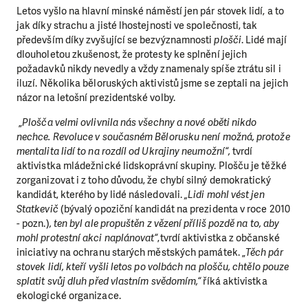
Letos vyšlo na hlavní minské náměstí jen pár stovek lidí, a to
jak díky strachu a jisté lhostejnosti ve společnosti, tak
především díky zvyšující se bezvýznamnosti
plošči
. Lidé mají
dlouholetou zkušenost, že protesty ke splnění jejich
požadavků nikdy nevedly a vždy znamenaly spíše ztrátu sil i
iluzí. Několika běloruských aktivistů jsme se zeptali na jejich
názor na letošní prezidentské volby.
„
Plošča velmi ovlivnila nás všechny a nové oběti nikdo
nechce. Revoluce v současném Bělorusku není možná, protože
mentalita lidí to na rozdíl od Ukrajiny neumožní“,
tvrdí
aktivistka mládežnické lidskoprávní skupiny. Plošču je těžké
zorganizovat i z toho důvodu, že chybí silný demokratický
kandidát, kterého by lidé následovali.
„Lidi mohl vést jen
Statkevič
(bývalý opoziční kandidát na prezidenta v roce 2010
- pozn.)
, ten byl ale propuštěn z vězení příliš pozdě na to, aby
mohl protestní akci naplánovat“
,tvrdí aktivistka z občanské
iniciativy na ochranu starých městských památek. „
Těch pár
stovek lidí, kteří vyšli letos po volbách na plošču, chtělo pouze
splatit svůj dluh před vlastním svědomím,“
říká aktivistka
ekologické organizace.