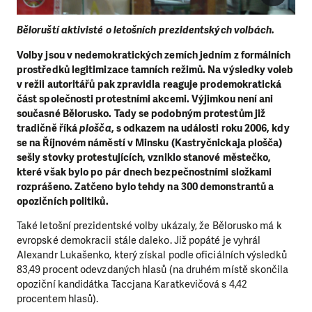
Běloruští aktivisté o letošních prezidentských volbách.
Volby jsou v nedemokratických zemích jedním z formálních
prostředků legitimizace tamních režimů. Na výsledky voleb
v režii autoritářů pak zpravidla reaguje prodemokratická
část společnosti protestními akcemi. Výjimkou není ani
současné Bělorusko. Tady se podobným protestům již
tradičně říká
plošča
, s odkazem na události roku 2006, kdy
se na Říjnovém náměstí v Minsku (Kastryčnickaja plošča)
sešly stovky protestujících, vzniklo stanové městečko,
které však bylo po pár dnech bezpečnostními složkami
rozprášeno. Zatčeno bylo tehdy na 300 demonstrantů a
opozičních politiků.
Také letošní prezidentské volby ukázaly, že Bělorusko má k
evropské demokracii stále daleko. Již popáté je vyhrál
Alexandr Lukašenko, který získal podle oficiálních výsledků
83,49 procent odevzdaných hlasů (na druhém místě skončila
opoziční kandidátka Taccjana Karatkevičová s 4,42
procentem hlasů).