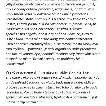
„Aby mohla být občanská společnost alternativou, je nutné,
aby s občany aktivně pracovala, rozuměla jejich zájmům a
problémům, které by dokázala hájit a uměla pracovat s
představiteli státní správy. Dále je třeba, aby znala zákony a
nástroje státu, podílela se na rozhodovacím procesu a nejen
vyjadřovala své opoziční názory. Důležitá je široká
společenská angažovanost, aby občané viděli, že je v zemi
ještě někdo kromě běloruské vlády, kdo nabízí alternativu.“
Člen občanské iniciativy věnující se rozvoji města Mohyleva
tuto myšlenku potvrzuje:
„V naší organizaci stále pracujeme
nad tím, abychom lépe pochopili mechanismy fungování státu
alespoň na místní úrovni a snažili se problémy řešit
samostatně.“
Vše výše uvedené shrňme názorem aktivistky, která se
angažuje v ekologické organizaci:
„V každém případě ten, kdo
přijde nahradit současnou vládu, bude muset hodně uklízet,
protože země je v hrozném stavu. Pro toho dalšího už to bude
jednodušší. Pokud bude v této kritické chvíli v občanské
společnosti dostatek silné vůle, trpělivosti a porozumění, pak
máme naději na změnu.“