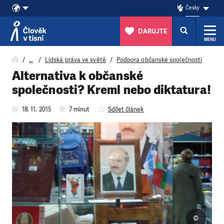
Česky
DARUJTE
MENU
Přeskočit na obsah
…
Lidská práva ve světě
Podpora občanské společnosti
Alternativa k občanské
společnosti? Kreml nebo diktatura!
18. 11. 2015
7 minut
Sdílet článek
©