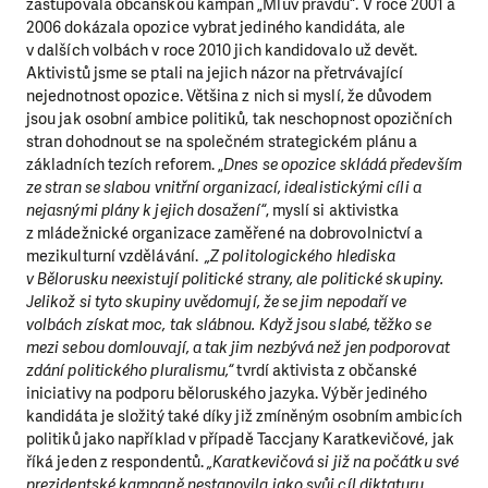
zastupovala občanskou kampaň „Mluv pravdu“. V roce 2001 a
2006 dokázala opozice vybrat jediného kandidáta, ale
v dalších volbách v roce 2010 jich kandidovalo už devět.
Aktivistů jsme se ptali na jejich názor na přetrvávající
nejednotnost opozice. Většina z nich si myslí, že důvodem
jsou jak osobní ambice politiků, tak neschopnost opozičních
stran dohodnout se na společném strategickém plánu a
základních tezích reforem. „
Dnes se opozice skládá především
ze stran se slabou vnitřní organizací, idealistickými cíli a
nejasnými plány k jejich dosažení“
, myslí si aktivistka
z mládežnické organizace zaměřené na dobrovolnictví a
mezikulturní vzdělávání.
„Z politologického hlediska
v Bělorusku neexistují politické strany, ale politické skupiny.
Jelikož si tyto skupiny uvědomují, že se jim nepodaří ve
volbách získat moc, tak slábnou. Když jsou slabé, těžko se
mezi sebou domlouvají, a tak jim nezbývá než jen podporovat
zdání politického pluralismu,“
tvrdí aktivista z občanské
iniciativy na podporu běloruského jazyka. Výběr jediného
kandidáta je složitý také díky již zmíněným osobním ambicích
politiků jako například v případě Taccjany Karatkevičové, jak
říká jeden z respondentů.
„Karatkevičová si již na počátku své
prezidentské kampaně nestanovila jako svůj cíl diktaturu