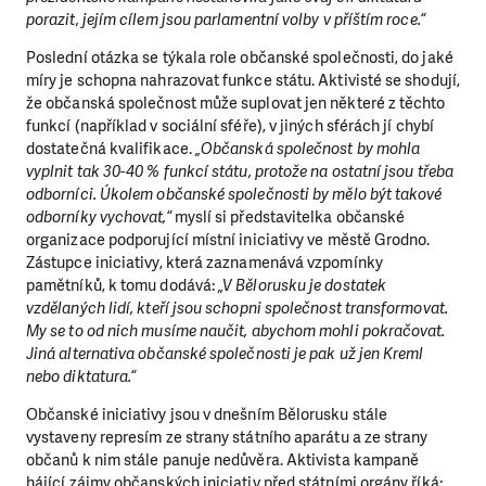
porazit, jejím cílem jsou parlamentní volby v příštím roce.“
Poslední otázka se týkala role občanské společnosti, do jaké
míry je schopna nahrazovat funkce státu. Aktivisté se shodují,
že občanská společnost může suplovat jen některé z těchto
funkcí (například v sociální sféře), v jiných sférách jí chybí
dostatečná kvalifikace.
„Občanská společnost by mohla
LÍBÍ SE VÁM, CO DĚLÁME?
vyplnit tak 30-40 % funkcí státu, protože na ostatní jsou třeba
odborníci. Úkolem občanské společnosti by mělo být takové
PODPOŘTE NÁS!
odborníky vychovat,“
myslí si představitelka občanské
organizace podporující místní iniciativy ve městě Grodno.
Abychom mohli pomáhat smysluplně, neobejdeme se
Zástupce iniciativy, která zaznamenává vzpomínky
bez Vaší podpory. Ať už se nám rozhodnete pomoci
pamětníků, k tomu dodává:
„V Bělorusku je dostatek
jedním darem nebo se stanete pravidelným dárcem
vzdělaných lidí, kteří jsou schopni společnost transformovat.
Klubu přátel, Vaše dary nám umožní pomoci vždy tam,
My se to od nich musíme naučit, abychom mohli pokračovat.
kde je to nejvíce potřeba.
Jiná alternativa občanské společnosti je pak už jen Kreml
nebo diktatura.“
DAROVAT
DAROVAT PRAVIDELNĚ
Občanské iniciativy jsou v dnešním Bělorusku stále
vystaveny represím ze strany státního aparátu a ze strany
občanů k nim stále panuje nedůvěra. Aktivista kampaně
hájící zájmy občanských iniciativ před státními orgány říká: