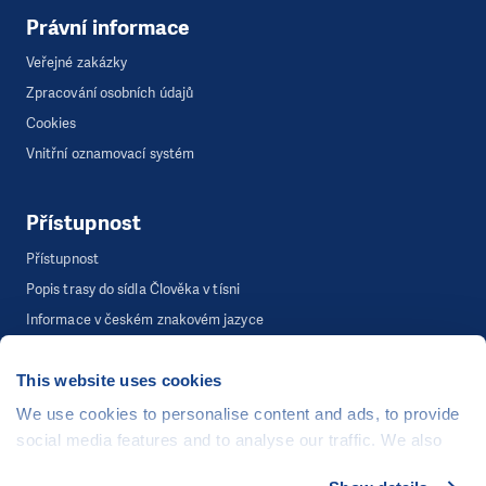
Právní informace
Veřejné zakázky
Zpracování osobních údajů
Cookies
Vnitřní oznamovací systém
Přístupnost
Přístupnost
Popis trasy do sídla Člověka v tísni
Informace v českém znakovém jazyce
This website uses cookies
©
Člověk v tísni, o.p.s.
, Šafaříkova 635/24, 120 00 Praha 2
We use cookies to personalise content and ads, to provide
Webová stránka běží na bezplatně poskytnutém server hostingu od
social media features and to analyse our traffic. We also
CZECHIA.COM
. Děkujeme.
share information about your use of our site with our social