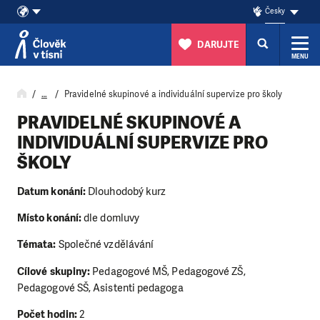
Česky
DARUJTE
MENU
Přeskočit na obsah
…
Pravidelné skupinové a individuální supervize pro školy
PRAVIDELNÉ SKUPINOVÉ A
INDIVIDUÁLNÍ SUPERVIZE PRO
ŠKOLY
Datum konání:
Dlouhodobý kurz
Místo konání:
dle domluvy
Témata:
Společné vzdělávání
Cílové skupiny:
Pedagogové MŠ, Pedagogové ZŠ,
Pedagogové SŠ, Asistenti pedagoga
Počet hodin:
2