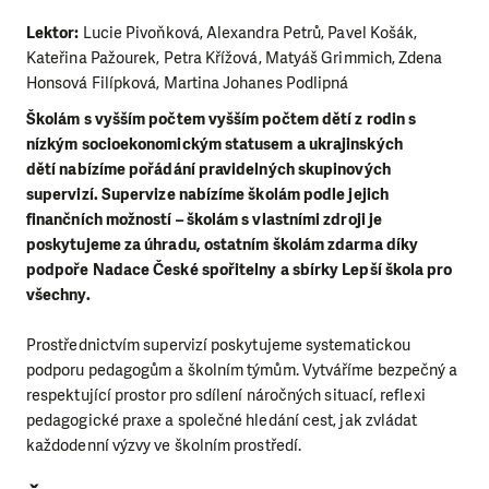
Lektor:
Lucie Pivoňková, Alexandra Petrů, Pavel Košák,
Kateřina Pažourek, Petra Křížová, Matyáš Grimmich, Zdena
Honsová Filípková, Martina Johanes Podlipná
Školám s vyšším počtem vyšším počtem dětí z rodin s
nízkým socioekonomickým statusem a ukrajinských
dětí nabízíme pořádání pravidelných skupinových
supervizí. Supervize nabízíme školám podle jejich
finančních možností – školám s vlastními zdroji je
poskytujeme za úhradu, ostatním školám zdarma díky
podpoře Nadace České spořitelny a sbírky Lepší škola pro
všechny.
Prostřednictvím supervizí poskytujeme systematickou
podporu pedagogům a školním týmům. Vytváříme bezpečný a
respektující prostor pro sdílení náročných situací, reflexi
pedagogické praxe a společné hledání cest, jak zvládat
každodenní výzvy ve školním prostředí.