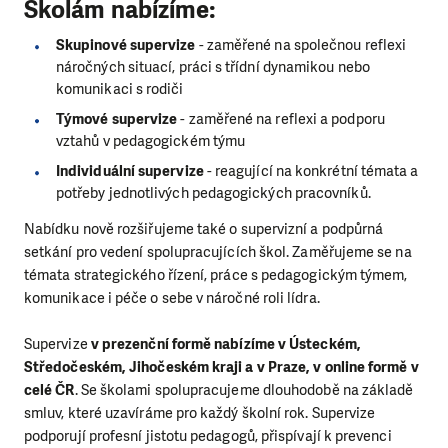
Školám nabízíme:
Skupinové supervize
- zaměřené na společnou reflexi
náročných situací, práci s třídní dynamikou nebo
komunikaci s rodiči
Týmové supervize
- zaměřené na reflexi a podporu
vztahů v pedagogickém týmu
Individuální supervize
- reagující na konkrétní témata a
potřeby jednotlivých pedagogických pracovníků.
Nabídku nově rozšiřujeme také o supervizní a podpůrná
setkání pro vedení spolupracujících škol. Zaměřujeme se na
témata strategického řízení, práce s pedagogickým týmem,
komunikace i péče o sebe v náročné roli lídra.
Supervize
v prezenční formě nabízíme v Ústeckém,
Středočeském, Jihočeském kraji a v Praze, v online formě v
celé ČR
. Se školami spolupracujeme dlouhodobě na základě
smluv, které uzavíráme pro každý školní rok. Supervize
podporují profesní jistotu pedagogů, přispívají k prevenci