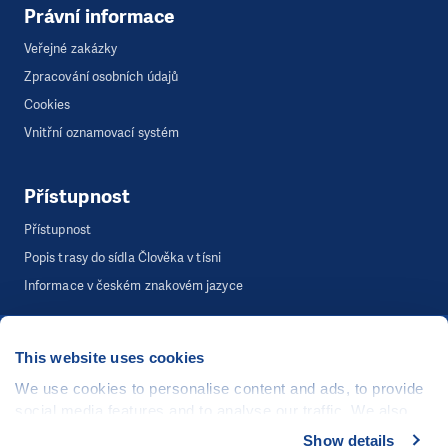
Právní informace
Veřejné zakázky
Zpracování osobních údajů
Cookies
Vnitřní oznamovací systém
Přístupnost
Přístupnost
Popis trasy do sídla Člověka v tísni
Informace v českém znakovém jazyce
This website uses cookies
©
Člověk v tísni, o.p.s.
, Šafaříkova 635/24, 120 00 Praha 2
Webová stránka běží na bezplatně poskytnutém server hostingu od
We use cookies to personalise content and ads, to provide
CZECHIA.COM
. Děkujeme.
social media features and to analyse our traffic. We also
share information about your use of our site with our social
Show details
Developed by