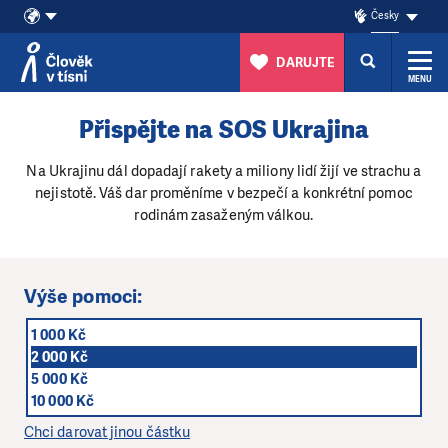
Česky
DARUJTE
MENU
Přeskočit na obsah
Přispějte na SOS Ukrajina
Na Ukrajinu dál dopadají rakety a miliony lidí žijí ve strachu a
nejistotě. Váš dar proměníme v bezpečí a konkrétní pomoc
rodinám zasaženým válkou.
Výše pomoci:
1 000 Kč
2 000 Kč
5 000 Kč
10 000 Kč
Chci darovat jinou částku