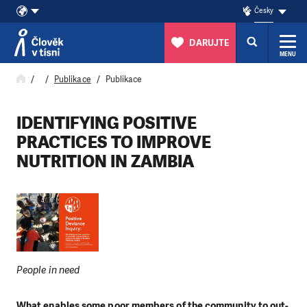
Česky
DARUJTE
MENU
Přeskočit na obsah
Publikace
Publikace
IDENTIFYING POSITIVE
PRACTICES TO IMPROVE
NUTRITION IN ZAMBIA
People in need
What enables some poor members of the community to out-