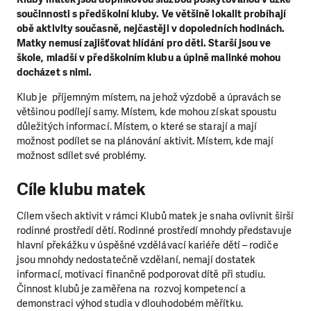
součinnosti s předškolní kluby. Ve většině lokalit probíhají
obě aktivity současně, nejčastěji v dopoledních hodinách.
Matky nemusí zajišťovat hlídání pro děti. Starší jsou ve
škole, mladší v předškolním klubu a úplně malinké mohou
docházet s nimi.
Klub je příjemným místem, na jehož výzdobě a úpravách se
většinou podílejí samy. Místem, kde mohou získat spoustu
důležitých informací. Místem, o které se starají a mají
možnost podílet se na plánování aktivit. Místem, kde mají
možnost sdílet své problémy.
Cíle klubu matek
Cílem všech aktivit v rámci Klubů matek je snaha ovlivnit širší
rodinné prostředí dětí. Rodinné prostředí mnohdy představuje
hlavní překážku v úspěšné vzdělávací kariéře dětí – rodiče
jsou mnohdy nedostatečně vzdělaní, nemají dostatek
informací, motivaci finančně podporovat dítě při studiu.
Činnost klubů je zaměřena na rozvoj kompetencí a
demonstraci výhod studia v dlouhodobém měřítku.