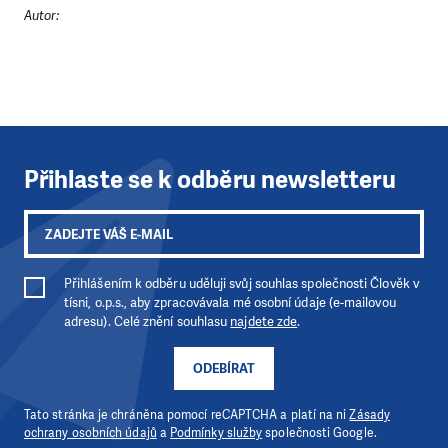
LÍBÍ SE VÁM, CO DĚLÁME?
Autor:
PODPOŘTE NÁS!
Abychom mohli pomáhat smysluplně, neobejdeme se
bez Vaší podpory. Ať už se nám rozhodnete pomoci
jedním darem nebo se stanete pravidelným dárcem
Klubu přátel, Vaše dary nám umožní pomoci vždy tam,
kde je to nejvíce potřeba.
Přihlaste se k odběru newsletteru
DAROVAT
DAROVAT PRAVIDELNĚ
Přihlášením k odběru uděluji svůj souhlas společnosti Člověk v
tísni, o.p.s., aby zpracovávala mé osobní údaje (e-mailovou
adresu). Celé znění souhlasu
najdete zde
.
ODEBÍRAT
Tato stránka je chráněna pomocí reCAPTCHA a platí na ni
Zásady
ochrany osobních údajů
a
Podmínky služby
společnosti Google.