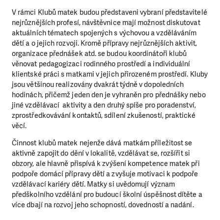
V rámci Klubů matek budou představeni vybraní představitelé
nejrůznějších profesí, návštěvnice mají možnost diskutovat
aktuálních tématech spojených s výchovou a vzděláváním
dětí a o jejich rozvoji. Kromě přípravy nejrůznějších aktivit,
organizace přednášek atd. se budou koordinátoři klubů
věnovat pedagogizaci rodinného prostředí a individuální
klientské práci s matkami v jejich přirozeném prostředí. Kluby
jsou většinou realizovány dvakrát týdně v dopoledních
hodinách, přičemž jeden den je vyhraněn pro přednášky nebo
jiné vzdělávací aktivity a den druhý spíše pro poradenství,
zprostředkovávání kontaktů, sdílení zkušeností, praktické
věcí.
Činnost klubů matek nejenže dává matkám příležitost se
aktivně zapojit do dění v lokalitě, vzdělávat se, rozšířit si
obzory, ale hlavně přispívá k zvýšení kompetence matek při
podpoře domácí přípravy dětí a zvyšuje motivaci k podpoře
vzdělávací kariéry dětí. Matky si uvědomují význam
předškolního vzdělání pro budoucí školní úspěšnost dítěte a
více dbají na rozvoj jeho schopností, dovedností a nadání.