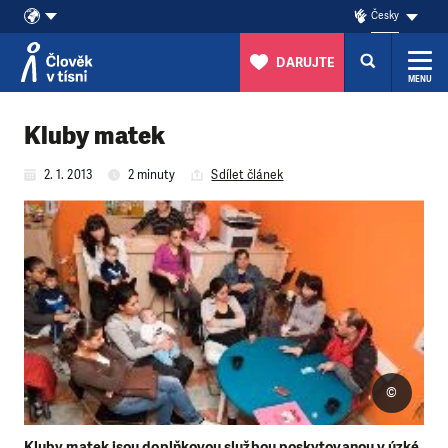
Česky
DARUJTE
MENU
Přeskočit na obsah
Kluby matek
2. 1. 2013
2 minuty
Sdílet článek
©
Kluby matek jsou doplňkovou službou poskytovanou v úzké