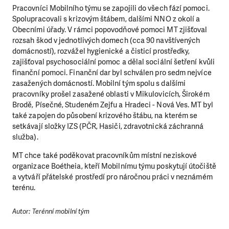
Pracovníci Mobilního týmu se zapojili do všech fází pomoci.
Spolupracovali s krizovým štábem, dalšími NNO z okolí a
Obecními úřady. V rámci popovodňové pomoci MT zjišťoval
rozsah škod v jednotlivých domech (cca 90 navštívených
domácností), rozvážel hygienické a čisticí prostředky,
zajišťoval psychosociální pomoc a dělal sociální šetření kvůli
finanční pomoci. Finanční dar byl schválen pro sedm nejvíce
zasažených domácností. Mobilní tým spolu s dalšími
pracovníky prošel zasažené oblasti v Mikulovicích, Širokém
LÍBÍ SE VÁM, CO DĚLÁME?
Brodě, Písečné, Studeném Zejfu a Hradeci - Nová Ves. MT byl
také zapojen do působení krizového štábu, na kterém se
PODPOŘTE NÁS!
setkávají složky IZS (PČR, Hasiči, zdravotnická záchranná
služba).
Abychom mohli pomáhat smysluplně, neobejdeme se
bez Vaší podpory. Ať už se nám rozhodnete pomoci
MT chce také poděkovat pracovníkům místní neziskové
jedním darem nebo se stanete pravidelným dárcem
organizace Boétheia, kteří Mobilnímu týmu poskytují útočiště
Klubu přátel, Vaše dary nám umožní pomoci vždy tam,
a vytváří přátelské prostředí pro náročnou práci v neznámém
kde je to nejvíce potřeba.
terénu.
Autor: Terénní mobilní tým
DAROVAT
DAROVAT PRAVIDELNĚ