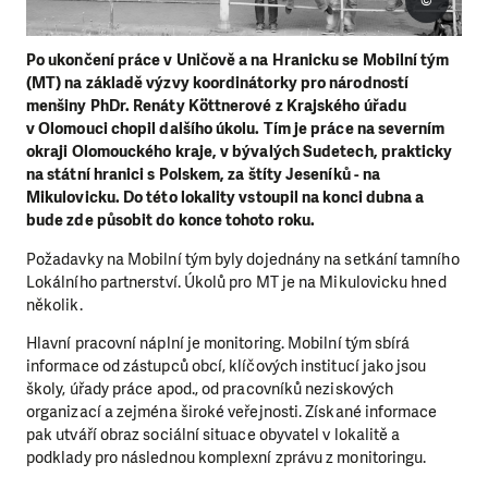
©
Po ukončení práce v Uničově a na Hranicku se Mobilní tým
(MT) na základě výzvy koordinátorky pro národností
menšiny PhDr. Renáty Köttnerové z Krajského úřadu
v Olomouci chopil dalšího úkolu. Tím je práce na severním
okraji Olomouckého kraje, v bývalých Sudetech, prakticky
na státní hranici s Polskem, za štíty Jeseníků -
na
Mikulovicku
. Do této lokality vstoupil na konci dubna a
bude zde působit do konce tohoto roku.
Požadavky na Mobilní tým byly dojednány na setkání tamního
Lokálního partnerství. Úkolů pro MT je na Mikulovicku hned
několik.
Hlavní pracovní náplní je
monitoring
. Mobilní tým sbírá
informace od zástupců obcí, klíčových institucí jako jsou
školy, úřady práce apod., od pracovníků neziskových
organizací a zejména široké veřejnosti. Získané informace
pak utváří obraz sociální situace obyvatel v lokalitě a
podklady pro následnou komplexní zprávu z monitoringu.