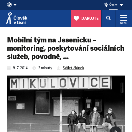
Česky
DARUJTE
MENU
Přeskočit na obsah
Mobilní tým na Jesenicku –
monitoring, poskytování sociálních
služeb, povodně, …
9. 7. 2014
2 minuty
Sdílet článek