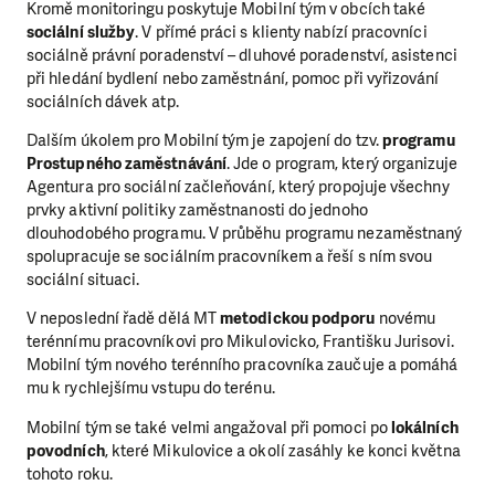
Kromě monitoringu poskytuje Mobilní tým v obcích také
sociální služby
. V přímé práci s klienty nabízí pracovníci
sociálně právní poradenství – dluhové poradenství, asistenci
při hledání bydlení nebo zaměstnání, pomoc při vyřizování
sociálních dávek atp.
Dalším úkolem pro Mobilní tým je zapojení do tzv.
programu
Prostupného zaměstnávání
. Jde o program, který organizuje
Agentura pro sociální začleňování, který propojuje všechny
prvky aktivní politiky zaměstnanosti do jednoho
dlouhodobého programu. V průběhu programu nezaměstnaný
spolupracuje se sociálním pracovníkem a řeší s ním svou
sociální situaci.
V neposlední řadě dělá MT
metodickou podporu
novému
terénnímu pracovníkovi pro Mikulovicko, Františku Jurisovi.
Mobilní tým nového terénního pracovníka zaučuje a pomáhá
mu k rychlejšímu vstupu do terénu.
Mobilní tým se také velmi angažoval při pomoci po
lokálních
povodních
, které Mikulovice a okolí zasáhly ke konci května
tohoto roku.