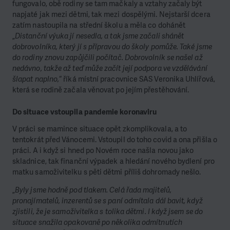
fungovalo, obě rodiny se tam mačkaly a vztahy začaly být
napjaté jak mezi dětmi, tak mezi dospělými. Nejstarší dcera
zatím nastoupila na střední školu a měla co dohánět
„
Distanční výuka jí nesedla, a tak jsme začali shánět
dobrovolníka, který jí s přípravou do školy pomůže. Také jsme
do rodiny znovu zapůjčili počítač. Dobrovolník se našel až
nedávno, takže až teď může začít její podpora ve vzdělávání
šlapat naplno,
“ říká místní pracovnice SAS Veronika Uhlířová,
která se rodině začala věnovat po jejím přestěhování.
Do situace vstoupila pandemie koronaviru
V práci se mamince situace opět zkomplikovala, a to
tentokrát před Vánocemi. Vstoupil do toho covid a ona přišla o
práci. A i když si hned po Novém roce našla novou jako
skladnice, tak finanční výpadek a hledání nového bydlení pro
matku samoživitelku s pěti dětmi příliš dohromady nešlo.
„
Byly jsme hodně pod tlakem. Celá řada majitelů,
pronajímatelů, inzerentů se s paní odmítala dál bavit, když
zjistili, že je samoživitelka s tolika dětmi. I když jsem se do
situace snažila opakovaně po několika odmítnutích