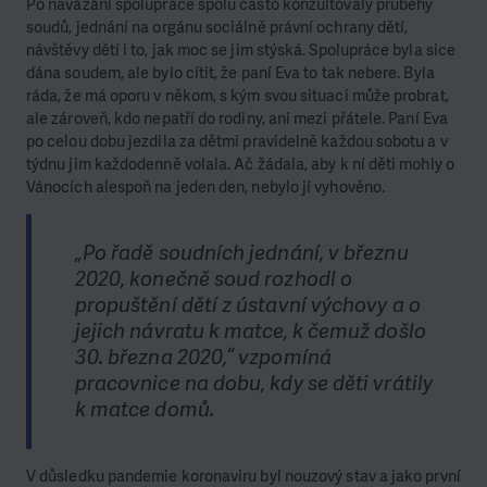
Po navázání spolupráce spolu často konzultovaly průběhy
soudů, jednání na orgánu sociálně právní ochrany dětí,
návštěvy dětí i to, jak moc se jim stýská. Spolupráce byla sice
dána soudem, ale bylo cítit, že paní Eva to tak nebere. Byla
ráda, že má oporu v někom, s kým svou situaci může probrat,
ale zároveň, kdo nepatří do rodiny, ani mezi přátele. Paní Eva
po celou dobu jezdila za dětmi pravidelně každou sobotu a v
týdnu jim každodenně volala. Ač žádala, aby k ní děti mohly o
Vánocích alespoň na jeden den, nebylo jí vyhověno.
„Po řadě soudních jednání, v březnu
2020, konečně soud rozhodl o
propuštění dětí z ústavní výchovy a o
jejich návratu k matce, k čemuž došlo
30. března 2020,“ vzpomíná
pracovnice na dobu, kdy se děti vrátily
k matce domů.
V důsledku pandemie koronaviru byl nouzový stav a jako první