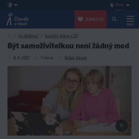
Česky
DARUJTE
MENU
Přeskočit na obsah
Co děláme?
Sociální práce v ČR
Být samoživitelkou není žádný med
8. 4. 2022
7 minut
Sdílet článek
©