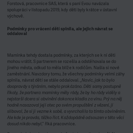
Forstová, pracovnice SAS, která s paní Evou navázala
spolupráci v listopadu 2019, kdy děti byly krátce v ústavní
výchově.
Podmínky pro vrácení dětí splnila, ale jejich návrat se
oddaloval
Maminka tehdy dostala podmínky, za kterých se k ní děti
mohou vrátit. S partnerem se rozešla a odstěhovala se do
jiného města, odkud to měla blíže k rodičům. Našla si nové
zaměstnání. Navzdory tomu, že všechny podmínky velmi záhy
splnila, návrat dětí se stále oddaloval. „
Navíc, jak to bylo
doopravdy s týráním, nebylo prokázáno. Děti samy postupně
říkaly, že partnera maminky měly rády, že by ho rády viděly a
nejstarší dcera si obvinění dokonce kladla za vinu. Prý na něj
hodně nasazoval její otec po svém propuštění z vězení, jí
sliboval, že si ji vezme k sobě, a vyvrcholilo to tímto obviněním.
Ale kde je pravda, těžko říct. Každopádně odsouzen v této věci
dosud nikdo nebyl
,“ říká pracovnice.