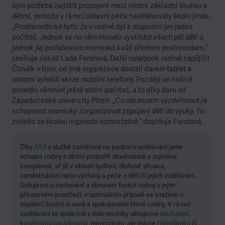
bylo potřeba zajistit propojení mezi místní základní školou a
dětmi, protože v rámci ústavní péče navštěvovaly školu jinde.
„
Problematické bylo, že v rodině byl k dispozici jen jeden
počítač. Jednak se na něm muselo vystřídat všech pět dětí a
jednak jej potřebovala maminka kvůli úředním povinnostem,
“
zmiňuje úskalí Lada Forstová. Další notebook rodině zapůjčil
Člověk v tísni, od jiné organizace dostali darem tablet a
ostatní vyřešili skrze mobilní telefony. Později se rodině
povedlo věnovat ještě stolní počítač, a to díky daru od
Západočeské univerzity Plzeň. „
Co ale musím vyzdvihnout je
schopnost maminky zorganizovat zapojení dětí do výuky. To
zvládla se školou naprosto samostatně,
“ doplňuje Forstová.
Díky
SAS
a službě zaměřené na podporu vzdělávání jsme
schopni rodiny s dětmi podpořit dlouhodobě a zejména
komplexně, ať již v oblasti bydlení, dluhové situace,
zaměstnávání nebo výchovy a péče o děti či jejich vzdělávání.
Usilujeme o zachování a obnovení funkcí rodiny v jejím
přirozeném prostředí, v optimálním případě se snažíme o
zlepšení životní úrovně a spokojenosti členů rodiny. V rámci
vzdělávání se společně s dobrovolníky věnujeme
doučování
,
kariérnímu poradenství
, mentoringu, ale máme i
předškolní
či