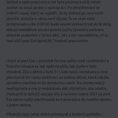
dohled a naše pracovnice tak byla povinna každý měsíc
zasílat na soud zprávy o spolupráci. Po přestěhování se
změnil i soud, který se vyjádřil, že by dohled po roce mohl
skončit, protože k němu není důvod. To se však stále
protahovalo a dle OSPOD bude soudní dohled trvat do té doby,
dokud nedoběhne soudní proces jejího bývalého partnera
ohledně podezření z týrání dětí. „
Nic s tím nenaděláme, ač to
není vůči paní Evě úplně fér,
“ hodnotí pracovnice.
I když si paní Eva v polovině června našla nové zaměstnání a
finanční situace se tak opět zlepšila, tak bydlení bylo
stísněné. Žila s dětmi v bytě 2+1, kde navíc nechávala s nimi
přechodně žít i svou sestřenici se dvěma dětmi, která odešla
od svého manžela kvůli domácímu násilí. Na domácnost jí
nepřispívala a ona jí nedokázala dát ultimátum, aby odešla.
Postupně to bylo již nad její síly a na konci srpna 2021 se paní
Eva sama raději odstěhovala ke kamarádce do malého domku
v jiném okrese.
Přestože byly velmi dobré přítelkyně a bydlení zpočátku