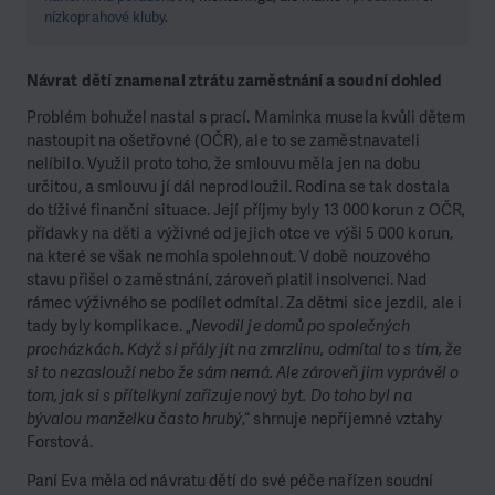
nízkoprahové kluby
.
Návrat dětí znamenal ztrátu zaměstnání a soudní dohled
Problém bohužel nastal s prací. Maminka musela kvůli dětem
nastoupit na ošetřovné (OČR), ale to se zaměstnavateli
nelíbilo. Využil proto toho, že smlouvu měla jen na dobu
určitou, a smlouvu jí dál neprodloužil. Rodina se tak dostala
do tíživé finanční situace. Její příjmy byly 13 000 korun z OČR,
přídavky na děti a výživné od jejich otce ve výši 5 000 korun,
na které se však nemohla spolehnout. V době nouzového
stavu přišel o zaměstnání, zároveň platil insolvenci. Nad
rámec výživného se podílet odmítal. Za dětmi sice jezdil, ale i
tady byly komplikace. „
Nevodil je domů po společných
procházkách. Když si přály jít na zmrzlinu, odmítal to s tím, že
si to nezaslouží nebo že sám nemá. Ale zároveň jim vyprávěl o
tom, jak si s přítelkyní zařizuje nový byt. Do toho byl na
bývalou manželku často hrubý
,“ shrnuje nepříjemné vztahy
Forstová.
Paní Eva měla od návratu dětí do své péče nařízen soudní