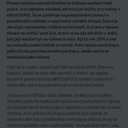
Pomoc matkám samoživitelkám je běžnou součástí naší
práce, a to zejména sociálně aktivizační služby pro rodiny s
dětmi (SAS). Ta se zaměřuje na poskytování pomoci a
poradenství rodinám v nepříznivé sociální situaci, která je
ohrožuje vyloučením z běžné společnosti. A právě v takové
situaci se ocitla i paní Eva, která se na nás obrátila v době,
kdy její manžel byl ve výkonu trestu. Byl to rok 2014 a ona
se rozhodla podat žádost o rozvod. Poté začala nová etapa
jejího života po boku nového partnera. Jenže ani ta se
neukázala jako růžová.
Když byla v práci, o jejích pět dětí se staral přítel. Všechno
klapalo, dokud se otec dětí nevrátil z vězení. Na orgánu
sociálně právní ochrany dětí (OSPOD) nahlásil podezření z
týrání dětí, které bylo prověřováno i kriminální policií.
„
Pracovnice OSPODu však shledala, že děti jsou i nadále v
ohrožení, protože matka není vyloučena z podezřelých z týrání,
na základě čehož došlo k jejich odebrání a umístění do ústavní
výchovy. A to i přesto, že ze spisu policie bylo zřejmé, že
maminka dětí byla vyšetřována a nenašly se důkazy, že by se
na týrání podílela nebo o něm věděla
,“ shrnuje další dění Lada