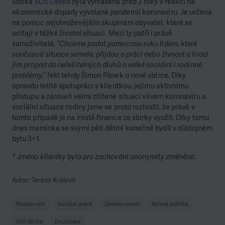
Sbírka
SOS Česko
byla vyhlášena před 2 roky v reakci na
ekonomické dopady vyvolané pandemií koronaviru. Je určena
na pomoc nejohroženějším skupinám obyvatel, které se
ocitají v těžké životní situaci. Mezi ty patří i právě
samoživitelé. “
Chceme podat pomocnou ruku lidem, které
současná situace semele, přijdou o práci nebo živnost a hrozí
jim propad do neřešitelných dluhů a velké sociální i rodinné
problémy,
“ řekl tehdy Šimon Pánek o nové sbírce. Díky
opravdu letité spolupráci s klientkou, jejímu aktivnímu
přístupu a zároveň velmi ztížené situaci vlivem koronaviru a
sociální situace rodiny jsme se proto rozhodli, že právě v
tomto případě je na místě finance ze sbírky využít. Díky tomu
dnes maminka se svými pěti dětmi konečně bydlí v důstojném
bytu 3+1.
* Jméno klientky bylo pro zachování anonymity změněno.
Autor: Tereza Králová
Poradenství
Sociální práce
Zaměstnanost
Bytová politika
SOS sbírka
Doučování