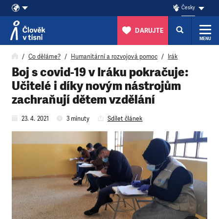
Česky
DARUJTE
MENU
Přeskočit na obsah
Co děláme?
Humanitární a rozvojová pomoc
Irák
Boj s covid-19 v Iráku pokračuje:
Učitelé i díky novým nástrojům
zachraňují dětem vzdělání
23. 4. 2021
3 minuty
Sdílet článek