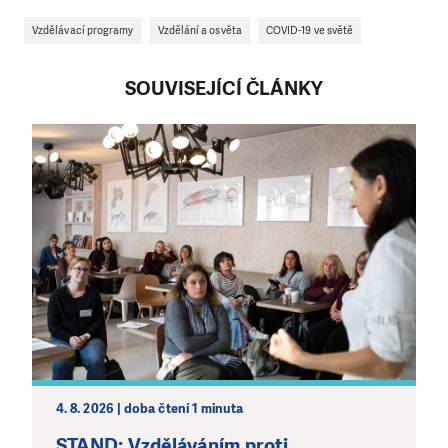
kde je to nejvíce potřeba.
Vzdělávací programy
Vzdělání a osvěta
COVID-19 ve světě
DAROVAT
DAROVAT PRAVIDELNĚ
SOUVISEJÍCÍ ČLÁNKY
4. 8. 2026 | doba čtení 1 minuta
STAND: Vzděláváním proti