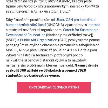
naše děti a na nás [v Iráku], obzvlášť proto, že stále ještě
trpíme psychologickými a ekonomickými následky konfliktu
se samozvaným Islámským státem (ISIL).”
Díky finančním prostředkům od
Úřadu OSN pro koordinaci
humanitárních záležitostí
(UNOCHA) v partnerství s
Intersos
a místními nevládními organizacemi
Sorouh for Sustainable
Development Foundation
(Nadace pro udržitelný rozvoj)
(SSDF) a
Public Aid Organization
(PAO) poskytujeme pomoc
pedagogům ve čtyřech okresech a provinciích sahajících od
Mosulu, Ninive přes Kirkuk až po Salah Al Din. Učitelé jsou
vybaveni nástroji a technikami potřebnými pro co
nejkvalitnější osnovy distanční výuky, a to navzdory
nejrůznějším problémům, kterým musí čelit.
Naším cílem je
vyškolit 360 učitelů ve 36 školách a pomoci 7920
studentům pokračovat ve výuce.
CHCI DAROVAT ČLOVĚKU V TÍSNI