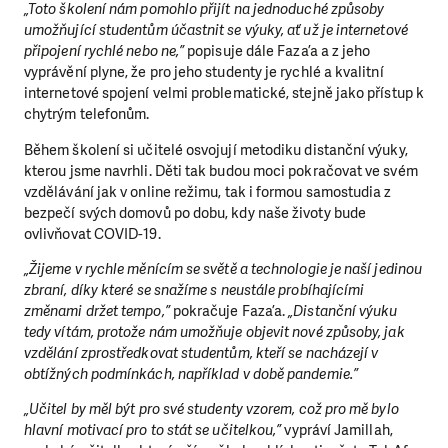
„Toto školení nám pomohlo přijít na jednoduché způsoby
umožňující studentům účastnit se výuky, ať už je internetové
připojení rychlé nebo ne,”
popisuje dále Faza’a a z jeho
vyprávění plyne, že pro jeho studenty je rychlé a kvalitní
internetové spojení velmi problematické, stejně jako přístup k
chytrým telefonům.
Během školení si učitelé osvojují metodiku distanční výuky,
kterou jsme navrhli. Děti tak budou moci pokračovat ve svém
vzdělávání jak v online režimu, tak i formou samostudia z
bezpečí svých domovů po dobu, kdy naše životy bude
ovlivňovat COVID-19.
„Žijeme v rychle měnícím se světě a technologie je naší jedinou
zbraní, díky které se snažíme s neustále probíhajícími
změnami držet tempo,”
pokračuje Faza’a.
„Distanční výuku
tedy vítám, protože nám umožňuje objevit nové způsoby, jak
vzdělání zprostředkovat studentům, kteří se nacházejí v
obtížných podmínkách, například v době pandemie.”
„Učitel by měl být pro své studenty vzorem, což pro mě bylo
hlavní motivací pro to stát se učitelkou,”
vypráví Jamillah,