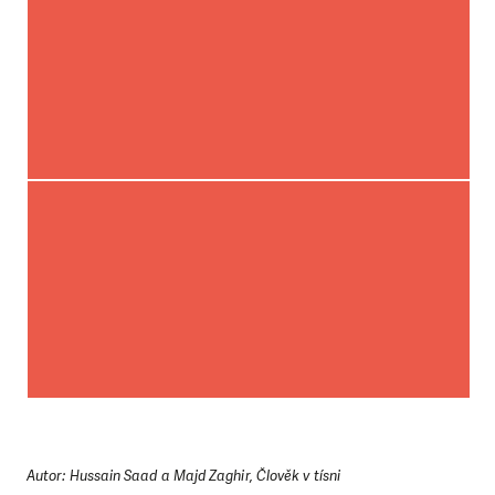
LÍBÍ SE VÁM, CO DĚLÁME?
PODPOŘTE NÁS!
Abychom mohli pomáhat smysluplně, neobejdeme se
bez Vaší podpory. Ať už se nám rozhodnete pomoci
jedním darem nebo se stanete pravidelným dárcem
Autor: Hussain Saad a Majd Zaghir, Člověk v tísni
Klubu přátel, Vaše dary nám umožní pomoci vždy tam,