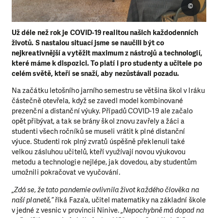
©
Už déle než rok je COVID-19 realitou našich každodenních
životů. S nastalou situací jsme se naučili být co
nejkreativnější a vytěžit maximum z nástrojů a technologií,
které máme k dispozici. To platí i pro studenty a učitele po
celém světě, kteří se snaží, aby nezůstávali pozadu.
Na začátku letošního jarního semestru se většina škol v Iráku
částečně otevřela, když se zavedl model kombinované
prezenční a distanční výuky. Případů COVID-19 ale začalo
opět přibývat, a tak se brány škol znovu zavřely a žáci a
studenti všech ročníků se museli vrátit k plné distanční
výuce. Studenti rok plný zvratů úspěšně překlenuli také
velkou zásluhou učitelů, kteří využívají novou výukovou
metodu a technologie nejlépe, jak dovedou, aby studentům
umožnili pokračovat ve vyučování.
„Zdá se, že tato pandemie ovlivnila život každého člověka na
naší planetě,”
říká Faza’a, učitel matematiky na základní škole
v jedné z vesnic v provincii Ninive.
„Nepochybně má dopad na