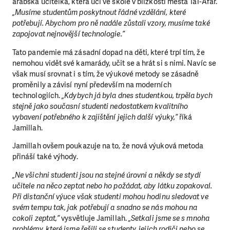
arabská učitelka, která učí ve škole v blízkosti města Tal-Afar.
„Musíme studentům poskytnout řádné vzdělání, které
potřebují. Abychom pro ně nadále zůstali vzory, musíme také
zapojovat nejnovější technologie.”
Tato pandemie má zásadní dopad na děti, které trpí tím, že
nemohou vidět své kamarády, učit se a hrát si s nimi. Navíc se
však musí srovnat i s tím, že výukové metody se zásadně
proměnily a závisí nyní především na moderních
technologiích.
„Kdybych já byla dnes studentkou, trpěla bych
stejně jako současní studenti nedostatkem kvalitního
vybavení potřebného k zajištění jejich další výuky,”
říká
Jamillah.
Jamillah ovšem poukazuje na to, že nová výuková metoda
přináší také výhody.
„Ne všichni studenti jsou na stejné úrovni a někdy se stydí
učitele na něco zeptat nebo ho požádat, aby látku zopakoval.
Při distanční výuce však studenti mohou hodinu sledovat ve
svém tempu tak, jak potřebují a snadno se nás mohou na
cokoli zeptat,”
vysvětluje Jamillah.
„Setkali jsme se s mnoha
problémy, které jsme řešili se studenty, jejich rodiči nebo se