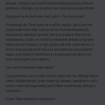
témata. Tehdy to bylo ještě takový hodně punkový, festival
probíhal v Dialogu a ty prostory tam byly takové specifické.
Zapojuješ se do festivalu i teď, když v Tísni pracuješ?
Po nástupu do Tísně jsem se snažila zapojit, jak to jen šlo.
Jeden svět mám ráda. Líbí se mi ten formát dokumentů.
Dokumenty otevírají témata, která se často k lidem jinak
nedostanou. A taky se mi líbí ty následné debaty s různými
odborníky po filmech, je fajn slyšet, jak lidé o tom tématu v
rámci diskuse přemýšlí. No a ta atmosféra je samozřejmě
super, je to týdenní záležitost a ne jednorázová akce a to
tomu dává úplně jiný nádech.
Co v rámci festivalu třeba děláš?
Co je potřeba a na co mám zrovna daný rok čas. Někdy trhám
lístky návštěvníkům, jindy moderuju debatu, pomáhám v Info
centru nebo teď naposledy jsem třeba moderovala diskusi o
cestování.
A baví Tebe samotnou cestování?