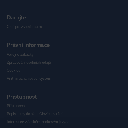
Darujte
Chci potvrzení o daru
Právní informace
Veřejné zakázky
Zpracování osobních údajů
Cookies
Vnitřní oznamovací systém
Přístupnost
Přístupnost
Popis trasy do sídla Člověka v tísni
Informace v českém znakovém jazyce