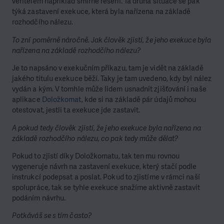
věřitelem například smírné řešení. Ta druhá situace se pak
týká zastavení exekuce, která byla nařízena na základě
rozhodčího nálezu.
To zní poměrně náročně. Jak člověk zjistí, že jeho exekuce byla
nařízena na základě rozhodčího nálezu?
Je to napsáno v exekučním příkazu, tam je vidět na základě
jakého titulu exekuce běží. Taky je tam uvedeno, kdy byl nález
vydán a kým. V tomhle může lidem usnadnit zjišťování i naše
aplikace
Doložkomat
, kde si na základě pár údajů mohou
otestovat, jestli ta exekuce jde zastavit.
A pokud tedy člověk zjistí, že jeho exekuce byla nařízena na
základě rozhodčího nálezu, co pak tedy může dělat?
Pokud to zjistí díky Doložkomatu, tak ten mu rovnou
vygeneruje návrh na zastavení exekuce, který stačí podle
instrukcí podepsat a poslat. Pokud to zjistíme v rámci naší
spolupráce, tak se tyhle exekuce snažíme aktivně zastavit
podáním návrhu.
Potkáváš se s tím často?