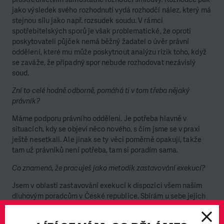
jako výsledek svého rozhodnutí vydá rozhodčí nález, který má
stejnou sílu jako např. rozsudek soudu. V rámci
spotřebitelských sporů je však problematické, že oproti
poskytovateli půjček nemá běžný žadatel o úvěr právní
oddělení, které mu může poskytnout analýzu rizik toho, když
se zaváže, že případný spor nebude rozhodovat nezávislý
soud.
Zní to celé hodně odborně, pomáhá ti v tom třeba nějaký
právník?
Máme podporu právního oddělení. Je potřeba hlavně v
situacích, kdy se objeví něco nového, s čím jsme se v praxi
ještě nesetkali. Ale jinak se ty věci poměrně opakují, takže
tam už právníků není potřeba, tam si poradím sama.
Co znamená, že pracuješ jako metodik zastavování exekucí?
Jsem v oblasti zastavování exekucí k dispozici všem našim
dluhovým poradcům v České republice. Sbírám u sebe jejich
zkušenosti, a pokud je potřeba podat návrh na zastavení
exekuce, tak jsem jim k dispozici ke konzultaci. Vidím