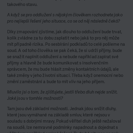
takového stavu.
A když se pro oddlužení s nějakým člověkem rozhodnete jako
pro nejlepší řešení jeho situace, co se od něj následně čeká?
Díky zmapování zjistíme, jak dlouho to oddlužení bude trvat,
kolik zvládne za tu dobu zaplatit nebo jaká to pro něj může
mít případně rizika. Po sesbírání podkladů to celé pošleme na
soud. A od toho člověka se pak čeká, že si udrží příjmy, bude
se snažit naplnit oddlužení a nebude například zapírat své
příjmy a hlavně že bude komunikovat s insolvenčním
správcem, že mu bude hlásit změny kontaktních údajů, ale
také změny v jeho životní situaci. Třeba když onemocní nebo
změní zaměstnání a bude to mít vliv na jeho příjem.
Mluvila jsi o tom, že zjišťujete, jestli třeba dluh nejde snížit.
Jaké jsou v tomhle možnosti?
Tam jsou dvě základní možnosti. Jednak jdou snížit dluhy,
které jsou vymáhané na základě smluv, které nejsou v
souladu s dobrými mravy. Pokud věřitel dluh ještě nežaloval
na soudě, lze nemravné podmínky napadnout a dojednat s