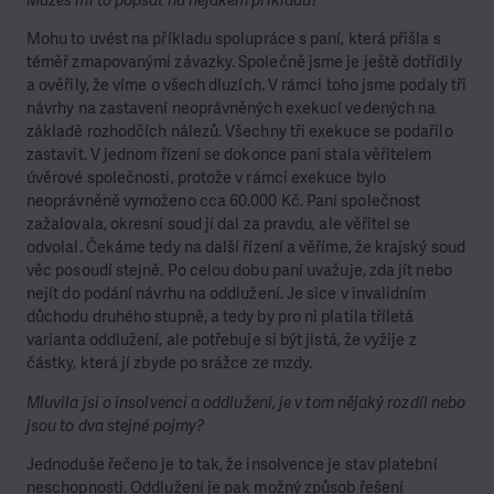
Mohu to uvést na příkladu spolupráce s paní, která přišla s
téměř zmapovanými závazky. Společně jsme je ještě dotřídily
a ověřily, že víme o všech dluzích. V rámci toho jsme podaly tři
návrhy na zastavení neoprávněných exekucí vedených na
základě rozhodčích nálezů. Všechny tři exekuce se podařilo
zastavit. V jednom řízení se dokonce paní stala věřitelem
úvěrové společnosti, protože v rámci exekuce bylo
neoprávněně vymoženo cca 60.000 Kč. Paní společnost
zažalovala, okresní soud jí dal za pravdu, ale věřitel se
odvolal. Čekáme tedy na další řízení a věříme, že krajský soud
věc posoudí stejně. Po celou dobu paní uvažuje, zda jít nebo
nejít do podání návrhu na oddlužení. Je sice v invalidním
důchodu druhého stupně, a tedy by pro ni platila tříletá
varianta oddlužení, ale potřebuje si být jistá, že vyžije z
částky, která jí zbyde po srážce ze mzdy.
Mluvila jsi o insolvenci a oddlužení, je v tom nějaký rozdíl nebo
jsou to dva stejné pojmy?
Jednoduše řečeno je to tak, že insolvence je stav platební
neschopnosti. Oddlužení je pak možný způsob řešení