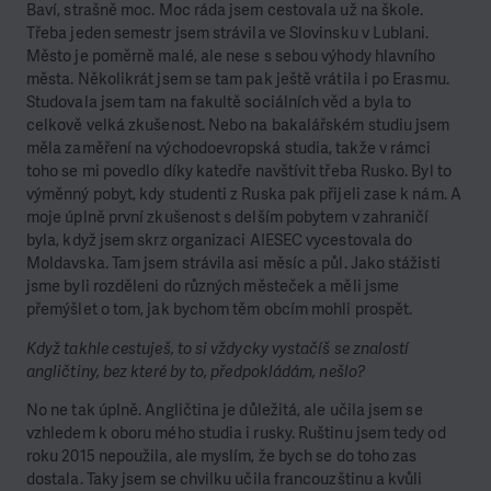
Baví, strašně moc. Moc ráda jsem cestovala už na škole.
Třeba jeden semestr jsem strávila ve Slovinsku v Lublani.
Město je poměrně malé, ale nese s sebou výhody hlavního
města. Několikrát jsem se tam pak ještě vrátila i po Erasmu.
Studovala jsem tam na fakultě sociálních věd a byla to
celkově velká zkušenost. Nebo na bakalářském studiu jsem
měla zaměření na východoevropská studia, takže v rámci
toho se mi povedlo díky katedře navštívit třeba Rusko. Byl to
výměnný pobyt, kdy studenti z Ruska pak přijeli zase k nám. A
moje úplně první zkušenost s delším pobytem v zahraničí
byla, když jsem skrz organizaci AIESEC vycestovala do
Moldavska. Tam jsem strávila asi měsíc a půl. Jako stážisti
jsme byli rozděleni do různých městeček a měli jsme
přemýšlet o tom, jak bychom těm obcím mohli prospět.
Když takhle cestuješ, to si vždycky vystačíš se znalostí
angličtiny, bez které by to, předpokládám, nešlo?
No ne tak úplně. Angličtina je důležitá, ale učila jsem se
vzhledem k oboru mého studia i rusky. Ruštinu jsem tedy od
roku 2015 nepoužila, ale myslím, že bych se do toho zas
dostala. Taky jsem se chvilku učila francouzštinu a kvůli