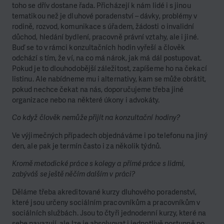
toho se dřív dostane řada. Přicházejí k nám lidé i s jinou
tematikou než je dluhové poradenství – dávky, problémy v
rodině, rozvod, komunikace s úřadem, žádosti o invalidní
důchod, hledání bydlení, pracovně právní vztahy, ale i jiné.
Buď se to v rámci konzultačních hodin vyřeší a člověk
odchází s tím, že ví, na co má nárok, jak má dál postupovat.
Pokud je to dlouhodobější záležitost, zapíšeme ho na čekací
listinu. Ale nabídneme mu i alternativy, kam se může obrátit,
pokud nechce čekat na nás, doporučujeme třeba jiné
organizace nebo na některé úkony i advokáty.
Co když člověk nemůže přijít na konzultační hodiny?
Ve výjimečných případech objednáváme i po telefonu na jiný
den, ale pak je termín často i za několik týdnů.
Kromě metodické práce s kolegy a přímé práce s lidmi,
zabýváš se ještě něčím dalším v práci?
Děláme třeba akreditované kurzy dluhového poradenství,
které jsou určeny sociálním pracovníkům a pracovníkům v
sociálních službách. Jsou to čtyři jednodenní kurzy, které na
sebe navazují, ale lze je absolvovat i jednotlivě postupně po