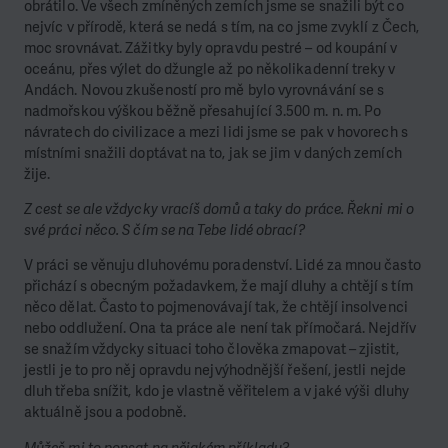
obrátilo. Ve všech zmíněných zemích jsme se snažili být co
nejvíc v přírodě, která se nedá s tím, na co jsme zvyklí z Čech,
moc srovnávat. Zážitky byly opravdu pestré – od koupání v
oceánu, přes výlet do džungle až po několikadenní treky v
Andách. Novou zkušeností pro mě bylo vyrovnávání se s
nadmořskou výškou běžně přesahující 3.500 m. n. m. Po
návratech do civilizace a mezi lidi jsme se pak v hovorech s
místními snažili doptávat na to, jak se jim v daných zemích
žije.
Z cest se ale vždycky vracíš domů a taky do práce. Řekni mi o
své práci něco. S čím se na Tebe lidé obrací?
V práci se věnuju dluhovému poradenství. Lidé za mnou často
přichází s obecným požadavkem, že mají dluhy a chtějí s tím
něco dělat. Často to pojmenovávají tak, že chtějí insolvenci
nebo oddlužení. Ona ta práce ale není tak přímočará. Nejdřív
se snažím vždycky situaci toho člověka zmapovat – zjistit,
jestli je to pro něj opravdu nejvýhodnější řešení, jestli nejde
dluh třeba snížit, kdo je vlastně věřitelem a v jaké výši dluhy
aktuálně jsou a podobně.
Můžeš mi to popsat na nějakém příkladu?