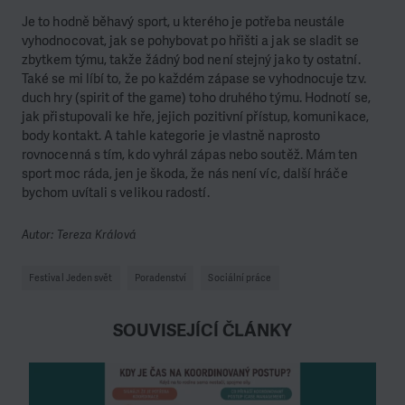
Je to hodně běhavý sport, u kterého je potřeba neustále
vyhodnocovat, jak se pohybovat po hřišti a jak se sladit se
zbytkem týmu, takže žádný bod není stejný jako ty ostatní.
Také se mi líbí to, že po každém zápase se vyhodnocuje tzv.
duch hry (spirit of the game) toho druhého týmu. Hodnotí se,
jak přistupovali ke hře, jejich pozitivní přístup, komunikace,
body kontakt. A tahle kategorie je vlastně naprosto
rovnocenná s tím, kdo vyhrál zápas nebo soutěž. Mám ten
sport moc ráda, jen je škoda, že nás není víc, další hráče
bychom uvítali s velikou radostí.
Autor: Tereza Králová
Festival Jeden svět
Poradenství
Sociální práce
SOUVISEJÍCÍ ČLÁNKY