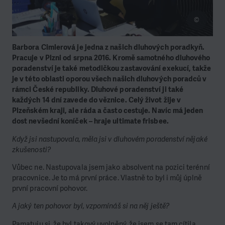
©
Barbora Cimlerová je jedna z našich dluhových poradkyň.
Pracuje v Plzni od srpna 2016. Kromě samotného dluhového
poradenství je také metodičkou zastavování exekucí, takže
je v této oblasti oporou všech našich dluhových poradců v
rámci České republiky. Dluhové poradenství ji také
každých 14 dní zavede do věznice. Celý život žije v
Plzeňském kraji, ale ráda a často cestuje. Navíc má jeden
dost nevšední koníček – hraje ultimate frisbee.
Když jsi nastupovala, měla jsi v dluhovém poradenství nějaké
zkušenosti?
Vůbec ne. Nastupovala jsem jako absolvent na pozici terénní
pracovnice. Je to má první práce. Vlastně to byl i můj úplně
první pracovní pohovor.
A jaký ten pohovor byl, vzpomínáš si na něj ještě?
Pamatuju si, že byl takový uvolněný, že jsem se tam cítila