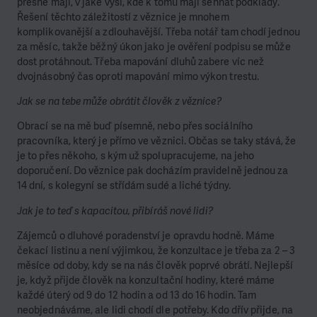
přesně mají, v jaké výši, kde k tomu mají sehnat podklady.
Řešení těchto záležitostí z věznice je mnohem
komplikovanější a zdlouhavější. Třeba notář tam chodí jednou
za měsíc, takže běžný úkon jako je ověření podpisu se může
dost protáhnout. Třeba mapování dluhů zabere víc než
dvojnásobný čas oproti mapování mimo výkon trestu.
Jak se na tebe může obrátit člověk z věznice?
Obrací se na mě buď písemně, nebo přes sociálního
pracovníka, který je přímo ve věznici. Občas se taky stává, že
je to přes někoho, s kým už spolupracujeme, na jeho
doporučení. Do věznice pak docházím pravidelně jednou za
14 dní, s kolegyní se střídám sudé a liché týdny.
Jak je to teď s kapacitou, přibíráš nové lidi?
Zájemců o dluhové poradenství je opravdu hodně. Máme
čekací listinu a není výjimkou, že konzultace je třeba za 2 – 3
měsíce od doby, kdy se na nás člověk poprvé obrátí. Nejlepší
je, když přijde člověk na konzultační hodiny, které máme
každé úterý od 9 do 12 hodin a od 13 do 16 hodin. Tam
neobjednáváme, ale lidi chodí dle potřeby. Kdo dřív přijde, na