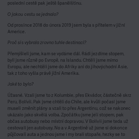
poslední cestě pak ještě španělštinu.
O jakou cestu se jednalo?
Od prosince 2018 do února 2019 jsem byla s přítelem v jižní
Americe.
Proč sis vybrala zrovna tuhle destinaci?
Přemýšleli jsme, kam se vydáme dál. Rádi jezdíme stopem,
byli jsme různě po Evropě, na Islandu. Chtěli jsme mimo
Evropu, ale nechtěli jsme do Afriky ani do jihovýchodní Asie,
tak z toho vyšla právě jižní Amerika.
Jaké to bylo?
Úžasné. Vzali jsme to z Kolumbie, přes Ekvádor, částečně skrz
Peru, Bolívii. Pak jsme chtěli do Chile, ale kvůli počasí jsme
museli změnit plány a vzali to přes Argentinu, což se nakonec
ukázalo jako skvělá volba. Zpočátku jsme jeli stopem, pak
občas autobusy nebo místní dopravou. V Bolívii jsme teda už
cestovali jen autobusy. No a v Argentině už jsme si dokonce
půjčovali auta a jednou jsme i my brali stopaře, hezky se to