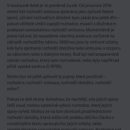
V současné době je to poměrně časté. Od prosince 2016
nesmí být rozhodčí smlouva sjednána jako způsob řešení
sporů, užívání rozhodčích doložek bylo zakázáno ještě dřív –
pokud věřitelé chtěli zapojit rozhodce, museli s dlužníkem
podepsat samostatnou rozhodčí smlouvu. Momentálně je
praxe taková, že napadáme všechny exekuce nařízené na
základě rozhodčího nálezu. Většinou jsou ty smluvní vztahy,
kde byla sjednaná rozhodčí doložka nebo smlouva, v rozporu
se zákonem nebo s dobrými mravy. Buď byl netransparentně
vybrán rozhodce, který spor rozhodoval, nebo byly například
příliš vysoké sankce či RPSN.
Mohla bys mi ještě upřesnit ty pojmy, které používáš –
rozhodce, rozhodčí smlouva, rozhodčí doložka, rozhodčí
nález?
Pokud se dvě strany dohodnou, že nechtějí, aby jejich spory
řešil soud, mohou společně vybrat rozhodce, který jejich
spory vyřeší. Mohou se na tom domluvit prostřednictvím
rozhodčí doložky, která může mít podobu dílčího článku v
rozsáhlejším textu upravujícího jejich vztahy, nebo
prostřednictvím samostatné rozhodčí smlouvy. Rozhodce pak