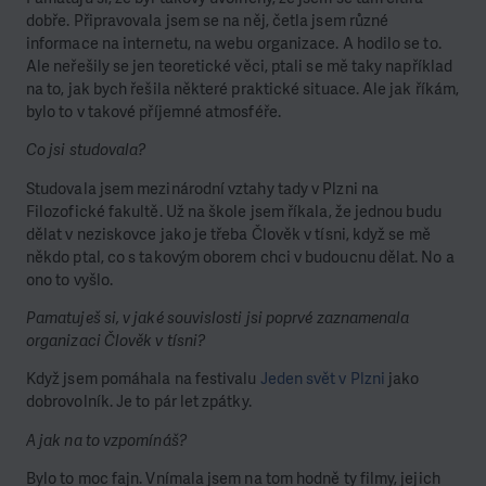
dobře. Připravovala jsem se na něj, četla jsem různé
informace na internetu, na webu organizace. A hodilo se to.
Ale neřešily se jen teoretické věci, ptali se mě taky například
na to, jak bych řešila některé praktické situace. Ale jak říkám,
bylo to v takové příjemné atmosféře.
Co jsi studovala?
Studovala jsem mezinárodní vztahy tady v Plzni na
Filozofické fakultě. Už na škole jsem říkala, že jednou budu
dělat v neziskovce jako je třeba Člověk v tísni, když se mě
někdo ptal, co s takovým oborem chci v budoucnu dělat. No a
ono to vyšlo.
Pamatuješ si, v jaké souvislosti jsi poprvé zaznamenala
organizaci Člověk v tísni?
Když jsem pomáhala na festivalu
Jeden svět v Plzni
jako
dobrovolník. Je to pár let zpátky.
A jak na to vzpomínáš?
Bylo to moc fajn. Vnímala jsem na tom hodně ty filmy, jejich