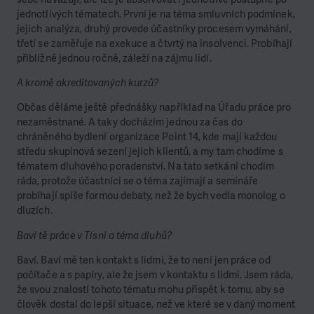
jednotlivých tématech. První je na téma smluvních podmínek,
jejich analýza, druhý provede účastníky procesem vymáhání,
třetí se zaměřuje na exekuce a čtvrtý na insolvenci. Probíhají
přibližně jednou ročně, záleží na zájmu lidí.
A kromě akreditovaných kurzů?
Občas děláme ještě přednášky například na Úřadu práce pro
nezaměstnané. A taky docházím jednou za čas do
chráněného bydlení organizace Point 14, kde mají každou
středu skupinová sezení jejich klientů, a my tam chodíme s
tématem dluhového poradenství. Na tato setkání chodím
ráda, protože účastníci se o téma zajímají a semináře
probíhají spíše formou debaty, než že bych vedla monolog o
dluzích.
Baví tě práce v Tísni a téma dluhů?
Baví. Baví mě ten kontakt s lidmi, že to není jen práce od
počítače a s papíry, ale že jsem v kontaktu s lidmi. Jsem ráda,
že svou znalostí tohoto tématu mohu přispět k tomu, aby se
člověk dostal do lepší situace, než ve které se v daný moment