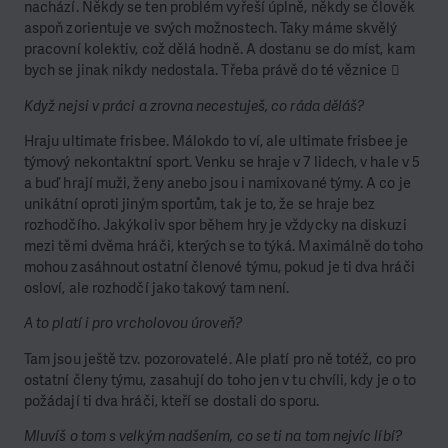
nachází. Někdy se ten problém vyřeší úplně, někdy se člověk
aspoň zorientuje ve svých možnostech. Taky máme skvělý
pracovní kolektiv, což dělá hodně. A dostanu se do míst, kam
bych se jinak nikdy nedostala. Třeba právě do té věznice 
Když nejsi v práci a zrovna necestuješ, co ráda děláš?
Hraju ultimate frisbee. Málokdo to ví, ale ultimate frisbee je
týmový nekontaktní sport. Venku se hraje v 7 lidech, v hale v 5
a buď hrají muži, ženy anebo jsou i namixované týmy. A co je
unikátní oproti jiným sportům, tak je to, že se hraje bez
rozhodčího. Jakýkoliv spor během hry je vždycky na diskuzi
mezi těmi dvěma hráči, kterých se to týká. Maximálně do toho
mohou zasáhnout ostatní členové týmu, pokud je ti dva hráči
osloví, ale rozhodčí jako takový tam není.
A to platí i pro vrcholovou úroveň?
Tam jsou ještě tzv. pozorovatelé. Ale platí pro ně totéž, co pro
ostatní členy týmu, zasahují do toho jen v tu chvíli, kdy je o to
požádají ti dva hráči, kteří se dostali do sporu.
Mluvíš o tom s velkým nadšením, co se ti na tom nejvíc líbí?