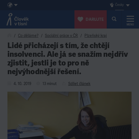
Česky
DARUJTE
MENU
Přeskočit na obsah
Co děláme?
Sociální práce v ČR
Plzeňský kraj
Lidé přicházejí s tím, že chtějí
insolvenci. Ale já se snažím nejdřív
zjistit, jestli je to pro ně
nejvýhodnější řešení.
4. 10. 2019
13 minut
Sdílet článek