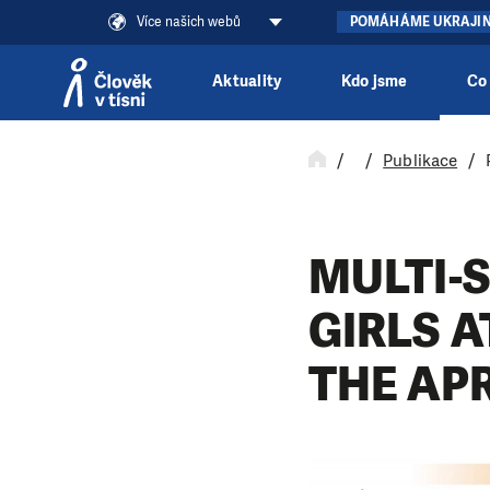
Více našich webů
POMÁHÁME UKRAJI
Aktuality
Kdo jsme
Co
Přeskočit na obsah
Publikace
MULTI-
GIRLS 
THE AP