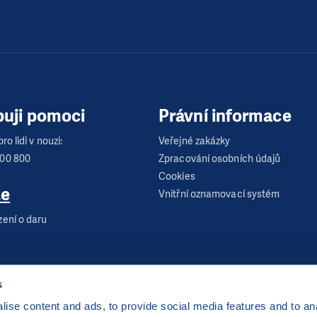
buji pomoci
Právní informace
ro lidi v nouzi:
Veřejné zakázky
600 800
Zpracování osobních údajů
Cookies
te
Vnitřní oznamovací systém
zení o daru
s
ise content and ads, to provide social media features and to anal