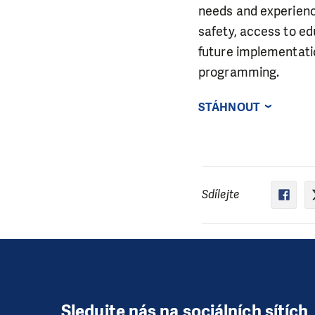
needs and experience
safety, access to edu
future implementatio
programming.
STÁHNOUT
Sdílejte
Sledujte nás na sociálních sítích