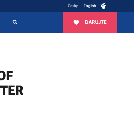
Česky
English
DARUJTE
OF
FTER