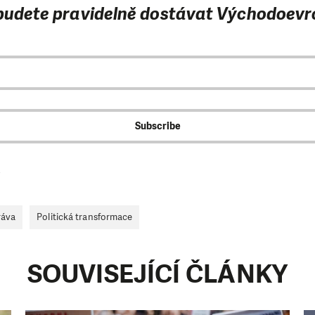
 budete pravidelně dostávat Východoevr
v
ráva
Politická transformace
SOUVISEJÍCÍ ČLÁNKY