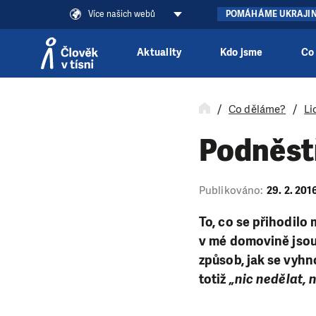
Více našich webů
POMÁHÁME UKRAJI
Aktuality
Kdo jsme
Co
Přeskočit na obsah
Co děláme?
Li
Podněst
Publikováno:
29. 2. 201
To, co se přihodilo 
v mé domovině jsou 
způsob, jak se vyhn
totiž
„nic nedělat, 