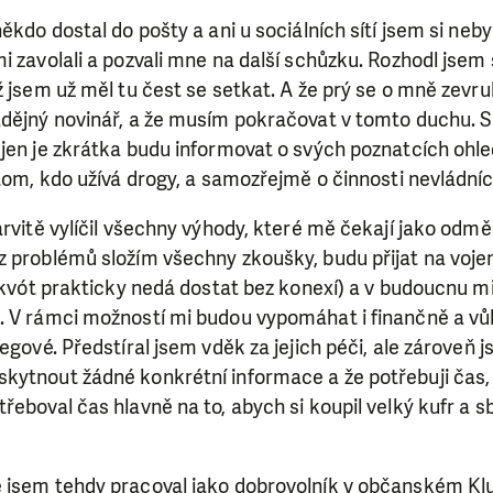
ěkdo dostal do pošty a ani u sociálních sítí jsem si neby
i zavolali a pozvali mne na další schůzku. Rozhodl jsem 
ž jsem už měl tu čest se setkat. A že prý se o mně zevru
adějný novinář, a že musím pokračovat v tomto duchu. S
jen je zkrátka budu informovat o svých poznatcích ohle
 tom, kdo užívá drogy, a samozřejmě o činnosti nevládní
arvitě vylíčil všechny výhody, které mě čekají jako odm
z problémů složím všechny zkoušky, budu přijat na voj
í kvót prakticky nedá dostat bez konexí) a v budoucnu 
. V rámci možností mi budou vypomáhat i finančně a vů
egové. Předstíral jsem vděk za jejich péči, ale zároveň js
ytnout žádné konkrétní informace a že potřebuji čas, a
SE VÁM, CO DĚLÁME? PODPOŘT
řeboval čas hlavně na to, abych si koupil velký kufr a sb
 pomáhat smysluplně, neobejdeme se bez Vaší podpory
i jedním darem nebo se stanete pravidelným dárcem K
 jsem tehdy pracoval jako dobrovolník v občanském Klub