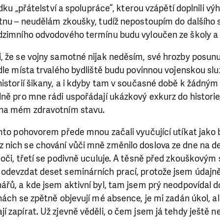
ídku „přátelství a spolupráce“, kterou vzápětí doplnili v
ítnu – neudělám zkoušky, tudíž nepostoupím do dalšího
dzimního odvodového termínu budu vyloučen ze školy a
 že se vojny samotné nijak neděsím, své hrozby posunul
dle místa trvalého bydliště budu povinnou vojenskou sl
historií šikany, a i kdyby tam v současné době k žádný
ně pro mne rádi uspořádají ukázkový exkurz do historie,
 na mém zdravotním stavu.
ímto pohovorem přede mnou začali vyučující utíkat jako
nich se chování vůči mně změnilo doslova ze dne na de
oči, třetí se podivně uculuje. A těsně před zkouškovým
odevzdat deset seminárních prací, protože jsem údajn
ářů, a kde jsem aktivní byl, tam jsem prý neodpovídal 
nách se zpětně objevují mé absence, je mi zadán úkol, al
 zapírat. Už zjevně věděli, o čem jsem já tehdy ještě n