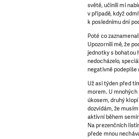
světě, učinili mi nab
v případě, když odm
k poslednímu dni po
Poté co zaznamenali,
Upozornili mě, že po
jednotky s bohatou 
nedocházelo, speciál
negativně podepíše
Už asi týden před t
morem. U mnohých z 
úkosem, druhý klopí 
dozvídám, že musím 
aktivní během semin
Na prezenčních listi
přede mnou nechávají