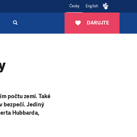
Česky
English
DARUJTE
y
ším počtu zemí. Také
v bezpečí. Jediný
lberta Hubbarda,