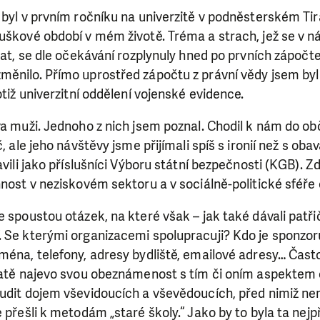
 byl v prvním ročníku na univerzitě v podněsterském Tir
uškové období v mém životě. Tréma a strach, jež se v n
olat, se dle očekávání rozplynuly hned po prvních zápočt
ěnilo. Přímo uprostřed zápočtu z právní vědy jsem byl 
otiž univerzitní oddělení vojenské evidence.
va muži. Jednoho z nich jsem poznal. Chodil k nám do o
č, ale jeho návštěvy jsme přijímali spíš s ironií než s o
avili jako příslušníci Výboru státní bezpečnosti (KGB). Z
nnost v neziskovém sektoru a v sociálně-politické sféře
e spoustou otázek, na které však – jak také dávali patřič
. Se kterými organizacemi spolupracuji? Kdo je sponzo
ména, telefony, adresy bydliště, emailové adresy… Často
okatě najevo svou obeznámenost s tím či oním aspektem 
budit dojem vševidoucích a vševědoucích, před nimiž n
e přešli k metodám „staré školy.“ Jako by to byla ta nejp