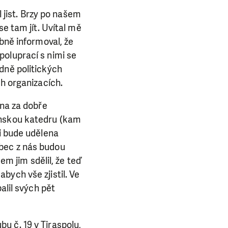
l jist. Brzy po našem
se tam jít. Uvítal mě
bně informoval, že
poluprací s nimi se
dně politických
ch organizacích.
ěna za dobře
enskou katedru (kam
mi bude udělena
bec z nás budou
em jim sdělil, že teď
bych vše zjistil. Ve
E NÁS!
alil svých pět
. Ať už se nám
lubu přátel, Vaše
u č. 19 v Tiraspolu,