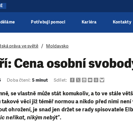
NĚ
 děláme
Potřebuji pomoci
Kariéra
Kontakty
dská práva ve světě
Moldavsko
ří: Cena osobní svobod
6
Doba čtení:
5 minut
Sdílet:
mně, se vlastně může stát komukoliv, a to ve stále vět
takové věci již téměř normou a nikdo před nimi není 
out ohrožení, je snad jen držet se rady spisovatele E
nic neříkat, nikým nebýt“.