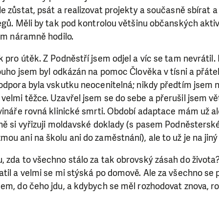
ry nám umožní pomoci vždy tam, kde je to nejvíce potře
e zůstat, psát a realizovat projekty a současně sbírat 
egů. Měli by tak pod kontrolou většinu občanských aktiv
jim náramně hodilo.
DAROVAT
DAROVAT PRAVIDELNĚ
 pro útěk. Z Podněstří jsem odjel a víc se tam nevrátil.
louho jsem byl odkázán na pomoc Člověka v tísni a přátel
podpora byla vskutku neocenitelná; nikdy předtím jsem 
velmi těžce. Uzavřel jsem se do sebe a přerušil jsem v
vináře rovná klinické smrti. Období adaptace mám už al
vně si vyřizuji moldavské doklady (s pasem Podněsters
ou ani na školu ani do zaměstnání), ale to už je na jiný
, zda to všechno stálo za tak obrovský zásah do života
til a velmi se mi stýská po domově. Ale za všechno se p
sem, do čeho jdu, a kdybych se měl rozhodovat znova, r