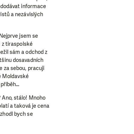
ba.
a dodávat informace
istů a nezávislých
 Nejprve jsem se
 z tiraspolské
nežil sám a odchod z
ětšinu dosavadních
e za sebou, pracuji
ké Moldavské
 příběh…
? Ano, stálo! Mnoho
latí a taková je cena
ozhodl bych se