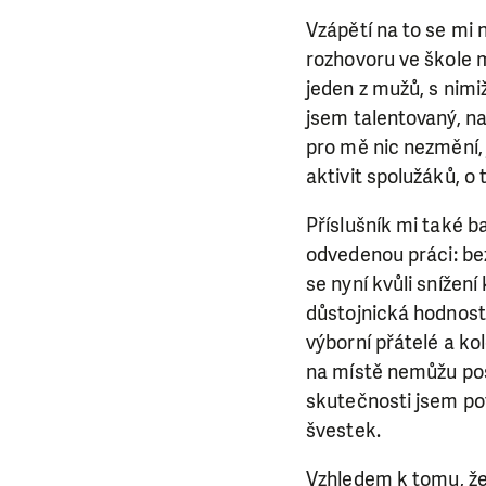
Vzápětí na to se mi n
rozhovoru ve škole m
jeden z mužů, s nimi
jsem talentovaný, n
pro mě nic nezmění, 
aktivit spolužáků, o
Příslušník mi také b
odvedenou práci: be
se nyní kvůli snížen
důstojnická hodnost
výborní přátelé a kol
na místě nemůžu posk
LÍBÍ 
skutečnosti jsem pot
švestek.
Abychom mohli
rozhodnete pomoc
Vzhledem k tomu, že