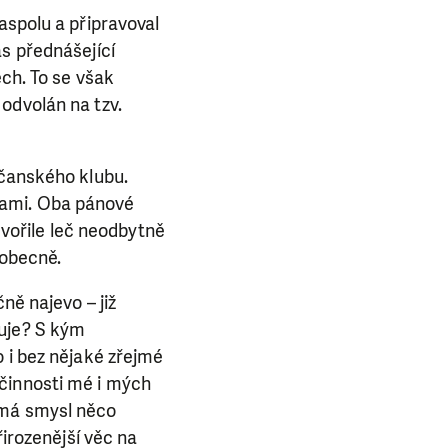
aspolu a připravoval
ás přednášející
ech. To se však
odvolán na tzv.
bčanského klubu.
bavami. Oba pánové
dvořile leč neodbytně
 obecně.
ně najevo – již
ruje? S kým
 i bez nějaké zřejmé
činnosti mé i mých
emá smysl něco
řirozenější věc na