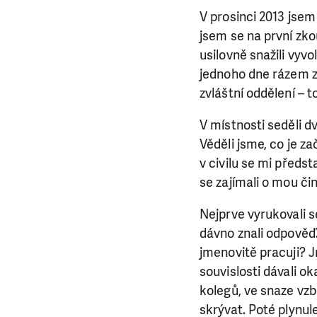
V prosinci 2013 jsem
jsem se na první zko
usilovně snažili vyv
jednoho dne rázem zm
zvláštní oddělení – t
V místnosti seděli d
Věděli jsme, co je za
v civilu se mi předst
se zajímali o mou či
Nejprve vyrukovali s
dávno znali odpověď
jmenovitě pracuji? J
souvislosti dávali 
kolegů, ve snaze vz
skrývat. Poté plynul