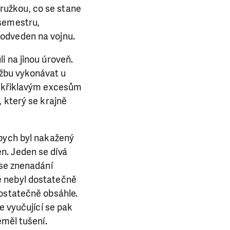
ýhružkou, co se stane
 semestru,
 odveden na vojnu.
i na jinou úroveň.
užbu vykonávat u
m křiklavým excesům
 který se krajně
 bych byl nakažený
n. Jeden se dívá
 se znenadání
ě nebyl dostatečně
dostatečně obsáhle.
e vyučující se pak
eměl tušení.