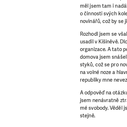
da
měl jsem tam i nadál
o činnosti svých kol
novinářů, což by se 
Rozhodl jsem se však
usadil v Kišiněvě. D
organizace. A tato 
domova jsem snášel 
styků, což se pro no
na volné noze a hla
republiky mne nevezm
A odpověď na otázku
jsem nenávratně ztra
mé svobody. Věděl j
stejně.